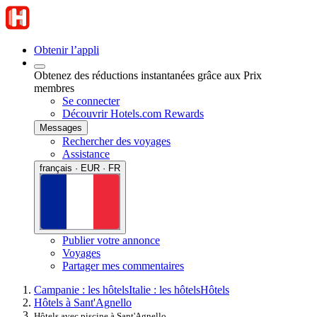
Obtenir l’appli
Obtenez des réductions instantanées grâce aux Prix
membres
Se connecter
Découvrir Hotels.com Rewards
Messages
Rechercher des voyages
Assistance
français · EUR · FR
Publier votre annonce
Voyages
Partager mes commentaires
Campanie : les hôtels
Italie : les hôtels
Hôtels
Hôtels à Sant'Agnello
Hôtels avec piscine à Sant'Agnello