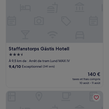
Staffanstorps Gästis Hotell
Staffanstorps Gästis Hotell
Hébergement
3.5 étoiles
À 9,5 km de : Arrêt de tram Lund MAX IV
9.4
9,4/10
Exceptionnel
(341 avis)
sur
Le
140 €
10,
nouveau
Exceptionnel,
taxes et frais compris
prix
10 août - 11 août
(341 avis)
est
de
Best Western Plus Park City Lund
140 €