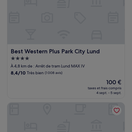
Best Western Plus Park City Lund
Best Western Plus Park City Lund
Hébergement
4.0 étoiles
À 4,8 km de : Arrêt de tram Lund MAX IV
8.4
8,4/10
Très bien
(1 008 avis)
sur
Le
100 €
10,
nouveau
Très
taxes et frais compris
prix
4 sept. - 5 sept.
bien,
est
(1 008 avis)
de
Good Morning Lund
100 €