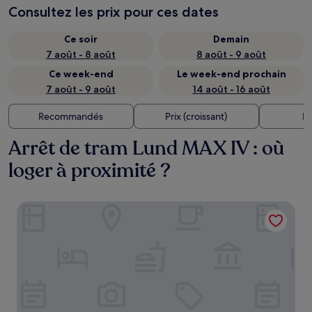
Consultez les prix pour ces dates
Ce soir
Demain
7 août - 8 août
8 août - 9 août
Ce week-end
Le week-end prochain
7 août - 9 août
14 août - 16 août
Recommandés
Prix (croissant)
Di
Arrêt de tram Lund MAX IV : où
loger à proximité ?
Motel L Lund