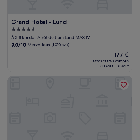
Grand Hotel - Lund
Grand Hotel - Lund
Hébergement
4.5 étoiles
À 3,8 km de : Arrêt de tram Lund MAX IV
9.0
9,0/10
Merveilleux
(1 010 avis)
sur
Le
177 €
10,
nouveau
Merveilleux,
taxes et frais compris
prix
30 août - 31 août
(1 010 avis)
est
de
The Nooq Lund
177 €