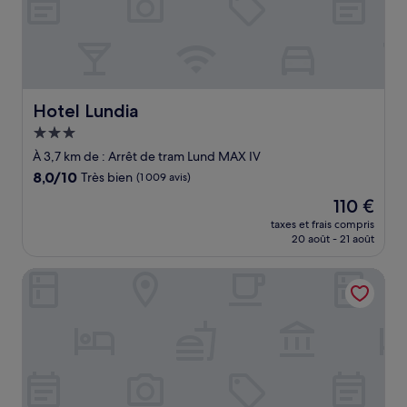
Hotel Lundia
Hotel Lundia
Hébergement
3.0 étoiles
À 3,7 km de : Arrêt de tram Lund MAX IV
8.0
8,0/10
Très bien
(1 009 avis)
sur
Le
110 €
10,
nouveau
Très
taxes et frais compris
prix
20 août - 21 août
bien,
est
(1 009 avis)
de
Flädie Mat & Vingård
110 €