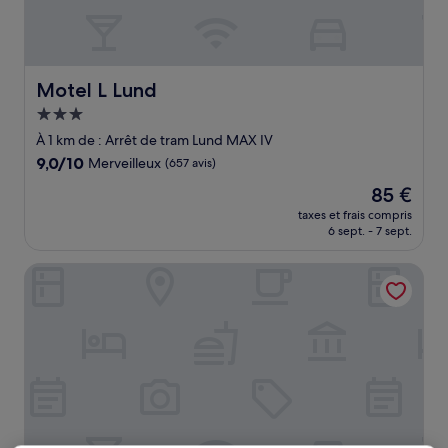
Motel L Lund
Motel L Lund
Hébergement
3.0 étoiles
À 1 km de : Arrêt de tram Lund MAX IV
9.0
9,0/10
Merveilleux
(657 avis)
sur
Le
85 €
10,
nouveau
Merveilleux,
taxes et frais compris
prix
6 sept. - 7 sept.
(657 avis)
est
de
Elite Hotel Ideon, Lund
85 €