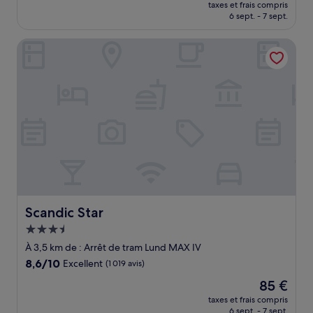
nouveau
Excellent,
taxes et frais compris
prix
6 sept. - 7 sept.
(550 avis)
est
de
Scandic Star
103 €
Scandic Star
Scandic Star
Hébergement
3.5 étoiles
À 3,5 km de : Arrêt de tram Lund MAX IV
8.6
8,6/10
Excellent
(1 019 avis)
sur
Le
85 €
10,
nouveau
Excellent,
taxes et frais compris
prix
6 sept. - 7 sept.
(1 019 avis)