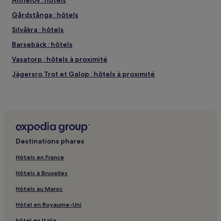
Annelöv : hôtels
Gårdstånga : hôtels
Silvåkra : hôtels
Barsebäck : hôtels
Vasatorp : hôtels à proximité
Jägersro Trot et Galop : hôtels à proximité
Club de Golf de Malmö : hôtels à proximité
Club de Golf d'Orestad : hôtels à proximité
Bâtiment de l'Université : hôtels à proximité
Musée du jouet d'Eslöv : hôtels à proximité
Destinations phares
Gamla staden : hôtels Hôtels familiaux
Hôtels en France
Löddeköpinge : hôtels
Hôtels à Bruxelles
Landskrona : hôtels Hôtels avec parking
Hôtels au Maroc
Lund : hôtels Hôtels avec parking
Hôtel en Royaume-Uni
Lund : hôtels Hôtels avec centre de fitness
hôtel en Italie