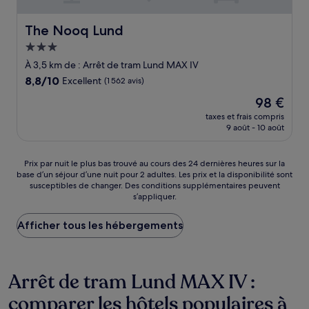
The Nooq Lund
The Nooq Lund
Hébergement
3.0 étoiles
À 3,5 km de : Arrêt de tram Lund MAX IV
8.8
8,8/10
Excellent
(1 562 avis)
sur
Le
98 €
10,
nouveau
Excellent,
taxes et frais compris
prix
9 août - 10 août
(1 562 avis)
est
de
98 €
Prix
Prix par nuit le plus bas trouvé au cours des 24 dernières heures sur la
base d’un séjour d’une nuit pour 2 adultes. Les prix et la disponibilité sont
par
susceptibles de changer. Des conditions supplémentaires peuvent
nuit
s’appliquer.
le
plus
Afficher tous les hébergements
bas
trouvé
au
cours
Arrêt de tram Lund MAX IV :
des
24 dernières
comparer les hôtels populaires à
heures