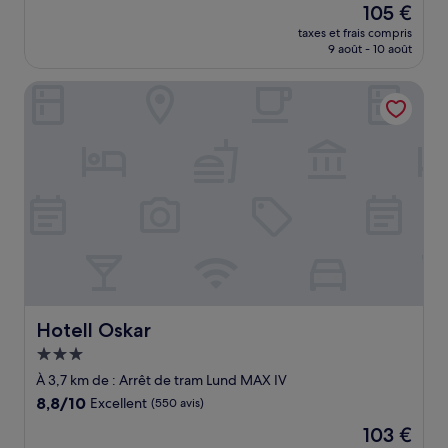
Le
105 €
10,
nouveau
Merveilleux,
taxes et frais compris
prix
9 août - 10 août
(613 avis)
est
de
Hotell Oskar
105 €
Hotell Oskar
Hotell Oskar
Hébergement
3.0 étoiles
À 3,7 km de : Arrêt de tram Lund MAX IV
8.8
8,8/10
Excellent
(550 avis)
sur
Le
103 €
10,