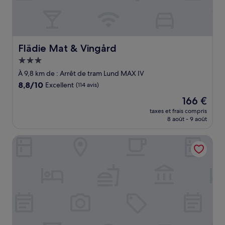
Flädie Mat & Vingård
Flädie Mat & Vingård
Hébergement
3.0 étoiles
À 9,8 km de : Arrêt de tram Lund MAX IV
8.8
8,8/10
Excellent
(114 avis)
sur
Le
166 €
10,
nouveau
Excellent,
taxes et frais compris
prix
8 août - 9 août
(114 avis)
est
de
Grand Hotel - Lund
166 €