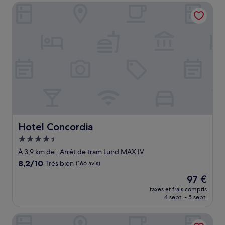
de
Hotel Concordia
114 €
Hotel Concordia
Hotel Concordia
Hébergement
4.5 étoiles
À 3,9 km de : Arrêt de tram Lund MAX IV
8.2
8,2/10
Très bien
(166 avis)
sur
Le
97 €
10,
nouveau
Très
taxes et frais compris
prix
4 sept. - 5 sept.
bien,
est
(166 avis)
de
First Hotel Planetstaden
97 €