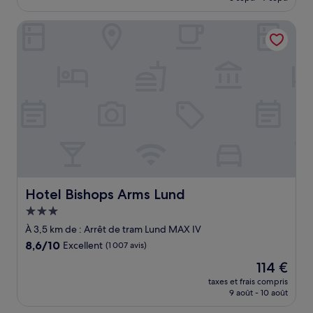
est
de
Hotel Bishops Arms Lund
85 €
Hotel Bishops Arms Lund
Hotel Bishops Arms Lund
Hébergement
3.0 étoiles
À 3,5 km de : Arrêt de tram Lund MAX IV
8.6
8,6/10
Excellent
(1 007 avis)
sur
Le
114 €
10,
nouveau
Excellent,
taxes et frais compris
prix
9 août - 10 août
(1 007 avis)
est