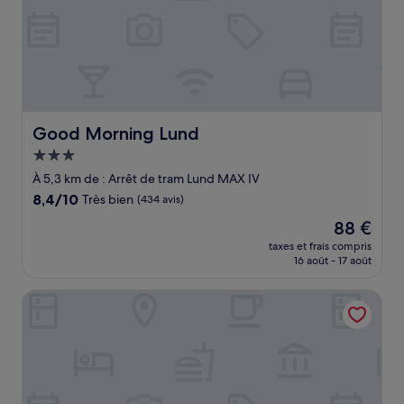
Good Morning Lund
Good Morning Lund
Hébergement
3.0 étoiles
À 5,3 km de : Arrêt de tram Lund MAX IV
8.4
8,4/10
Très bien
(434 avis)
sur
Le
88 €
10,
nouveau
Très
taxes et frais compris
prix
16 août - 17 août
bien,
est
(434 avis)
de
Hotel Lundia
88 €