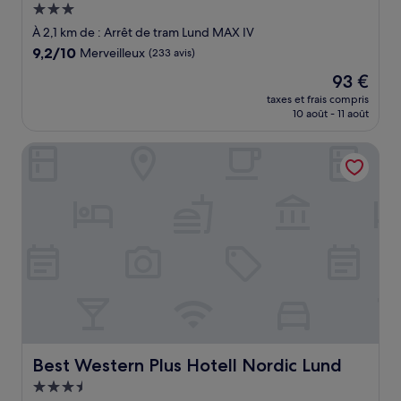
Hébergement
3.0 étoiles
À 2,1 km de : Arrêt de tram Lund MAX IV
9.2
9,2/10
Merveilleux
(233 avis)
sur
Le
93 €
10,
nouveau
Merveilleux,
taxes et frais compris
prix
10 août - 11 août
(233 avis)
est
de
Best Western Plus Hotell Nordic Lund
93 €
Best Western Plus Hotell Nordic Lund
Best Western Plus Hotell Nordic Lund
Hébergement