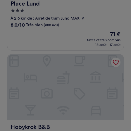
Place Lund
Place Lund
Hébergement
3.0 étoiles
À 2,6 km de : Arrêt de tram Lund MAX IV
8.0
8,0/10
Très bien
(655 avis)
sur
Le
71 €
10,
nouveau
Très
taxes et frais compris
prix
16 août - 17 août
bien,
est
(655 avis)
de
Hobykrok B&B
71 €
Hobykrok B&B
Hobykrok B&B