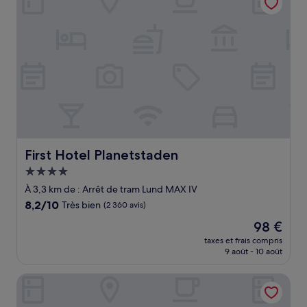
First Hotel Planetstaden
First Hotel Planetstaden
Hébergement
4.0 étoiles
À 3,3 km de : Arrêt de tram Lund MAX IV
8.2
8,2/10
Très bien
(2 360 avis)
sur
Le
98 €
10,
nouveau
Très
taxes et frais compris
prix
9 août - 10 août
bien,
est
(2 360 avis)
de
Staffanstorps Gästis Hotell
98 €