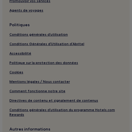
Promouvoir vos services
Gare centrale de Lund : hôtels à proximité
Agents de voyages
Parc de la ville de Lund : hôtels à proximité
Jardin Botanique de Lund : hôtels à proximité
Politiques
Form/Design Center : hôtels à proximité
Conditions générales d’utilisation
Station Lund : hôtels à proximité
Conditions Générales d’Utilisation d’Abritel
Gare de Lomma : hôtels à proximité
Accessibilité
Arrêt de tram Lund ESS : hôtels à proximité
Politique sur la protection des données
Gare de Bara : hôtels à proximité
Cookies
Norr : hôtels
Mentions légales / Nous contacter
Bulltofta : hôtels
Comment fonctionne notre site
Centrum : hôtels Hôtels avec parking
Directives de contenu et signalement de contenus
Centrum : hôtels Hôtels acceptant les animaux de
compagnie
Conditions générales d’utilisation du programme Hotels.com
Rewards
Centrum : hôtels
Comté de Scanie : hôtels Hôtels familiaux
Autres informations