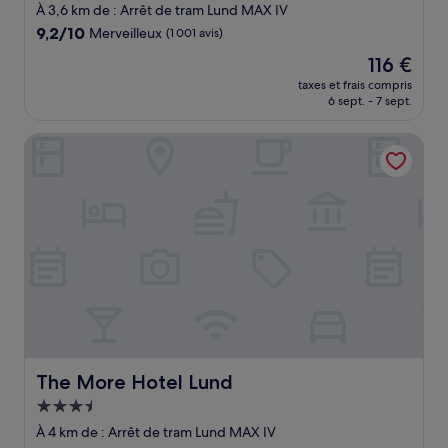
3.5 étoiles
À 3,6 km de : Arrêt de tram Lund MAX IV
9.2
9,2/10
Merveilleux
(1 001 avis)
sur
Le
116 €
10,
nouveau
Merveilleux,
taxes et frais compris
prix
6 sept. - 7 sept.
(1 001 avis)
est
de
The More Hotel Lund
116 €
The More Hotel Lund
The More Hotel Lund
Hébergement
3.5 étoiles
À 4 km de : Arrêt de tram Lund MAX IV