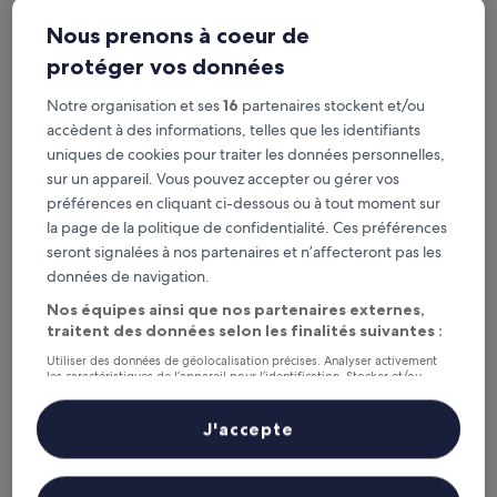
Nous prenons à coeur de
protéger vos données
Elite Hotel Ideon, Lund
Elite Hotel Ideon, Lund
Hébergement
Notre organisation et ses
16
partenaires stockent et/ou
4.0 étoiles
À 1,6 km de : Arrêt de tram Lund MAX IV
accèdent à des informations, telles que les identifiants
8.6
8,6/10
Excellent
(1 012 avis)
uniques de cookies pour traiter les données personnelles,
sur
sur un appareil. Vous pouvez accepter ou gérer vos
Le
106 €
10,
nouveau
préférences en cliquant ci-dessous ou à tout moment sur
Excellent,
taxes et frais compris
prix
la page de la politique de confidentialité. Ces préférences
30 août - 31 août
(1 012 avis)
est
seront signalées à nos partenaires et n’affecteront pas les
de
Lilla Huset på slätten B&B
données de navigation.
106 €
Nos équipes ainsi que nos partenaires externes,
traitent des données selon les finalités suivantes :
Utiliser des données de géolocalisation précises. Analyser activement
les caractéristiques de l’appareil pour l’identification. Stocker et/ou
accéder à des informations sur un appareil. Publicités et contenu
personnalisés, mesure de performance des publicités et du contenu,
études d’audience et développement de services.
J'accepte
Liste de nos partenaires (fournisseurs)