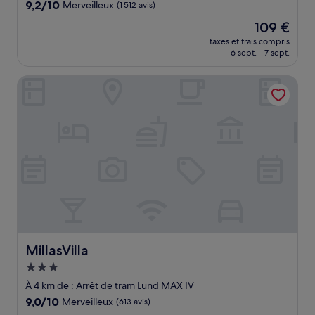
9.2
9,2/10
Merveilleux
(1 512 avis)
sur
Le
109 €
10,
nouveau
Merveilleux,
taxes et frais compris
prix
6 sept. - 7 sept.
(1 512 avis)
est
de
MillasVilla
109 €
MillasVilla
MillasVilla
Hébergement
3.0 étoiles
À 4 km de : Arrêt de tram Lund MAX IV
9.0
9,0/10
Merveilleux
(613 avis)
sur