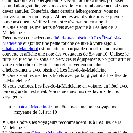
d'annulation de l'hébergement >>. Bon nombre d'hôtels proposent
l'annulation gratuite, vous recevrez donc un remboursement si vous
devez annuler. Toutefois, dans certains hébergements, vous ne
pouvez annuler que jusqu'à 24 heures avant votre arrivée prévue :
par conséquent, vérifiez bien votre réservation en amont.
Quels sont les meilleurs hôtels avec piscine à Les Îles-de-la-
Madeleine ?
Découvrez cette sélection d'
hôtels avec piscine à Les Îles-de-la-
Madeleine
et ajoutez une petite touche de luxe à votre séjour.
Chateau Madelinot
est un hôtel remarquable qui offre une piscine
couverte et affiche une note des voyageurs de 8,4 sur 10. Utilisez le
filtre << Piscine >> sous << Services et équipements >> pour affiner
votre recherche sur Hotels.com et trouver encore plus
d'hébergements avec piscine à Les Îles-de-la-Madeleine.
Quels sont les meilleurs hôtels avec parking gratuit à Les Îles-de-
la-Madeleine ?
Si vous explorez Les Îles-de-la-Madeleine en voiture, un hôtel avec
parking gratuit est idéal. Voici quelques-uns des favoris de nos
voyageurs :
Chateau Madelinot
: un hôtel avec une note voyageurs
moyenne de 8,4 sur 10
Quels hôtels les voyageurs recommandent-ils à Les Îles-de-la-
Madeleine ?
L'hébergement
Chateau Madelinot
est particulièrement apprécié de