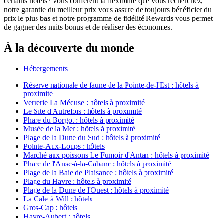
certains hôtels* vous confèrent la flexibilité que vous recherchez,
notre garantie du meilleur prix vous assure de toujours bénéficier du
prix le plus bas et notre programme de fidélité Rewards vous permet
de gagner des nuits bonus et de réaliser des économies.
À la découverte du monde
Hébergements
Réserve nationale de faune de la Pointe-de-l'Est : hôtels à
proximité
Verrerie La Méduse : hôtels à proximité
Le Site d'Autrefois : hôtels à proximité
Phare du Borgot : hôtels à proximité
Musée de la Mer : hôtels à proximité
Plage de la Dune du Sud : hôtels à proximité
Pointe-Aux-Loups : hôtels
Marché aux poissons Le Fumoir d'Antan : hôtels à proximité
Phare de l'Anse-à-la-Cabane : hôtels à proximité
Plage de la Baie de Plaisance : hôtels à proximité
Plage du Havre : hôtels à proximité
Plage de la Dune de l'Ouest : hôtels à proximité
La Cale-à-Will : hôtels
Gros-Cap : hôtels
Havre-Aubert : hôtels