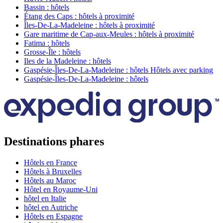
Bassin : hôtels
Étang des Caps : hôtels à proximité
Îles-De-La-Madeleine : hôtels à proximité
Gare maritime de Cap-aux-Meules : hôtels à proximité
Fatima : hôtels
Grosse-Île : hôtels
Iles de la Madeleine : hôtels
Gaspésie-Îles-De-La-Madeleine : hôtels Hôtels avec parking
Gaspésie-Îles-De-La-Madeleine : hôtels
Destinations phares
Hôtels en France
Hôtels à Bruxelles
Hôtels au Maroc
Hôtel en Royaume-Uni
hôtel en Italie
hôtel en Autriche
Hôtels en Espagne