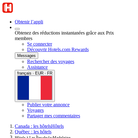
Obtenir l’appli
Obtenez des réductions instantanées grâce aux Prix
membres
Se connecter
Découvrir Hotels.com Rewards
Messages
Rechercher des voyages
Assistance
français · EUR · FR
Publier votre annonce
Voyages
Partager mes commentaires
Canada : les hôtels
Hôtels
Québec : les hôtels
Hôtels à Les Îles-de-la-Madeleine