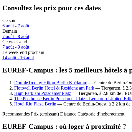
Consultez les prix pour ces dates
Ce soir
6 août - 7 août
Demain
7 août - 8 août
Ce week-end
7 août - 9 août
Le week-end prochain
14 août - 16 août
EUREF-Campus : les 5 meilleurs hôtels à p
DoubleTree by Hilton Berlin Ku'damm
— Centre de Berlin-Oue
Flottwell Berlin Hotel & Residenz am Park
— Tiergarten, à 2,
High Park am Potsdamer Platz
— Tiergarten, à 2,8 km de : E
The Posthouse Berlin Potsdamer Platz - Leonardo Limited Edit
Hotel Riu Plaza Berlin
— Centre de Berlin-Ouest, à 2,2 km de
Recommandés
Prix (croissant)
Distance
Catégorie d’hébergement
EUREF-Campus : où loger à proximité ?