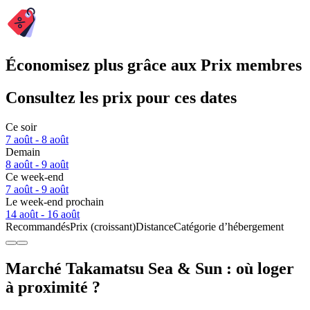
Économisez plus grâce aux Prix membres
Consultez les prix pour ces dates
Ce soir
7 août - 8 août
Demain
8 août - 9 août
Ce week-end
7 août - 9 août
Le week-end prochain
14 août - 16 août
Recommandés
Prix (croissant)
Distance
Catégorie d’hébergement
Marché Takamatsu Sea & Sun : où loger
à proximité ?