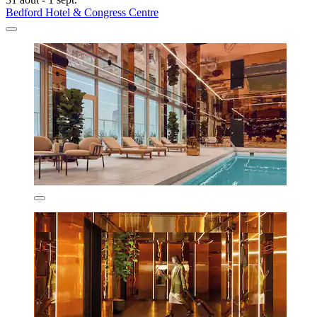
Bedford Hotel & Congress Centre
Bedford Hotel & Congress Centre
Stalingrad, à 0,4 km de : La Grand Place
8,4/10
Très bien
(1 010 avis)
82 €
taxes et frais compris
31 août - 1 sept.
Bedford Hotel & Congress Centre