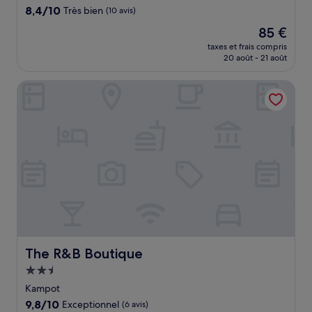
8.4
8,4/10
Très bien
(10 avis)
sur
Le
85 €
10,
nouveau
Très
taxes et frais compris
prix
20 août - 21 août
bien,
est
(10 avis)
de
The R&B Boutique
85 €
The R&B Boutique
The R&B Boutique
Hébergement
2.5 étoiles
Kampot
9.8
9,8/10
Exceptionnel
(6 avis)