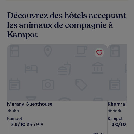
Découvrez des hôtels acceptant
les animaux de compagnie à
Kampot
Marany Guesthouse
Khemra I G
Marany
Marany
Khemra
Marany Guesthouse
Khemra I G
Marany Guesthouse
Khemra I G
Guesthouse
Guesthouse
I
Hébergement
Hébergeme
Guesthouse
2.5 étoiles
3.0 étoiles
Kampot
Kampot
7.8
8.0
7,8/10
8,0/10
Bien
Trè
(40)
sur
sur
Le