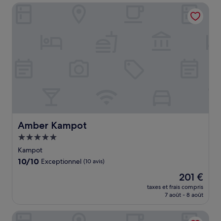
de
Amber Kampot
43 €
Amber Kampot
Amber Kampot
Hébergement
5.0 étoiles
Kampot
10.0
10/10
Exceptionnel
(10 avis)
sur
Le
201 €
10,
nouveau
Exceptionnel,
taxes et frais compris
prix
7 août - 8 août
(10 avis)
est
de
Good Time Relax Resort
201 €