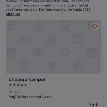
réservé une nuit à Kampot sur Hotels.com. Ces hôtels de
Kampot offrent constamment confort, emplacement et
expérience voyageur. Dernière mise à jour le
6 août 2026
.
Masquer
Chateau Kampot
Chateau Kampot
Chateau Kampot
Hébergement
4.5 étoiles
Kampot
9.6
9,6/10
Exceptionnel
(23 avis)
sur
Le
75 €
10,