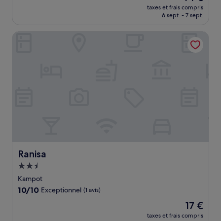
nouveau
Merveilleux,
taxes et frais compris
prix
6 sept. - 7 sept.
(88 avis)
est
de
Ranisa
44 €
Ranisa
Ranisa
Hébergement
2.5 étoiles
Kampot
10.0
10/10
Exceptionnel
(1 avis)
sur
Le
17 €
10,
nouveau
Exceptionnel,
taxes et frais compris