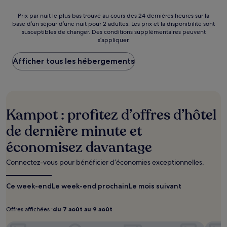
de
40 €
Prix
Prix par nuit le plus bas trouvé au cours des 24 dernières heures sur la
base d’un séjour d’une nuit pour 2 adultes. Les prix et la disponibilité sont
par
susceptibles de changer. Des conditions supplémentaires peuvent
nuit
s’appliquer.
le
plus
Afficher tous les hébergements
bas
trouvé
au
cours
des
24 dernières
Kampot : profitez d’offres d’hôtel
heures
sur
de dernière minute et
la
économisez davantage
base
d’un
séjour
Connectez-vous pour bénéficier d’économies exceptionnelles.
d’une
nuit
Ce week-end
Le week-end prochain
Le mois suivant
pour
2 adultes.
Les
Offres affichées :
du 7 août au 9 août
Offres
du
prix
affichées :
7
Kampot Sunny Hotel
et
KAMP