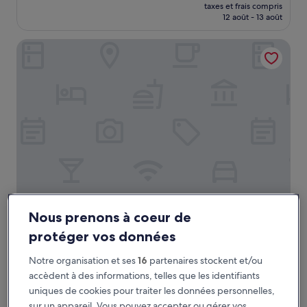
nouveau
Exceptionnel,
taxes et frais compris
prix
12 août - 13 août
(23 avis)
est
de
KAMPOT SWEET BOUTIQUE
75 €
KAMPOT SWEET BOUTIQUE
KAMPOT SWEET BOUTIQUE
Nous prenons à coeur de
Hébergement
protéger vos données
4.5 étoiles
Kampot
9.8
9,8/10
Exceptionnel
(44 avis)
Notre organisation et ses
16
partenaires stockent et/ou
sur
accèdent à des informations, telles que les identifiants
Le
48 €
10,
uniques de cookies pour traiter les données personnelles,
nouveau
Exceptionnel,
taxes et frais compris
prix
sur un appareil. Vous pouvez accepter ou gérer vos
9 août - 10 août