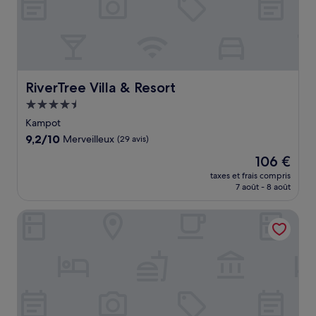
RiverTree Villa & Resort
RiverTree Villa & Resort
Hébergement
4.5 étoiles
Kampot
9.2
9,2/10
Merveilleux
(29 avis)
sur
Le
106 €
10,
nouveau
Merveilleux,
taxes et frais compris
prix
7 août - 8 août
(29 avis)
est
de
Peam Snea Resort
106 €