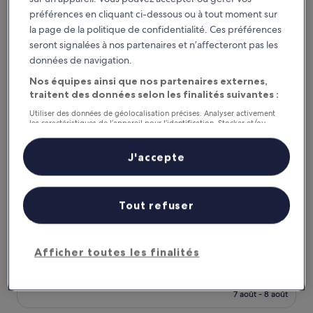
(44 avis)
est
préférences en cliquant ci-dessous ou à tout moment sur
de
Hotel Old Cinema
la page de la politique de confidentialité. Ces préférences
48 €
seront signalées à nos partenaires et n’affecteront pas les
données de navigation.
Nos équipes ainsi que nos partenaires externes,
traitent des données selon les finalités suivantes :
Utiliser des données de géolocalisation précises. Analyser activement
les caractéristiques de l’appareil pour l’identification. Stocker et/ou
accéder à des informations sur un appareil. Publicités et contenu
personnalisés, mesure de performance des publicités et du contenu,
études d’audience et développement de services.
J'accepte
Liste de nos partenaires (fournisseurs)
Hotel Old Cinema
Hotel Old Cinema
Tout refuser
Hébergement
3.0 étoiles
Kampot
10.0
10/10
Exceptionnel
(71 avis)
Afficher toutes les finalités
sur
Le
43 €
10,
nouveau
Exceptionnel,
taxes et frais compris
prix
7 août - 8 août
(71 avis)
est