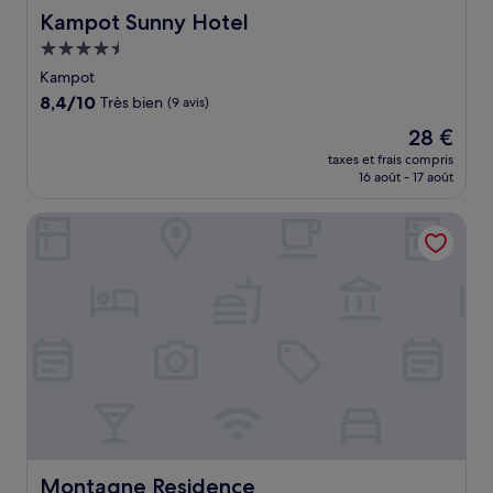
Kampot Sunny Hotel
Kampot Sunny Hotel
Hébergement
4.5 étoiles
Kampot
8.4
8,4/10
Très bien
(9 avis)
sur
Le
28 €
10,
nouveau
Très
taxes et frais compris
prix
16 août - 17 août
bien,
est
(9 avis)
de
Montagne Residence
28 €
Montagne Residence
Montagne Residence