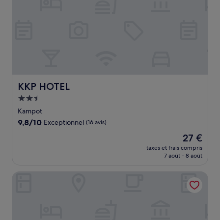
KKP HOTEL
KKP HOTEL
Hébergement
2.5 étoiles
Kampot
9.8
9,8/10
Exceptionnel
(16 avis)
sur
Le
27 €
10,
nouveau
Exceptionnel,
taxes et frais compris
prix
7 août - 8 août
(16 avis)
est
de
Komsan Kampot Resort
27 €