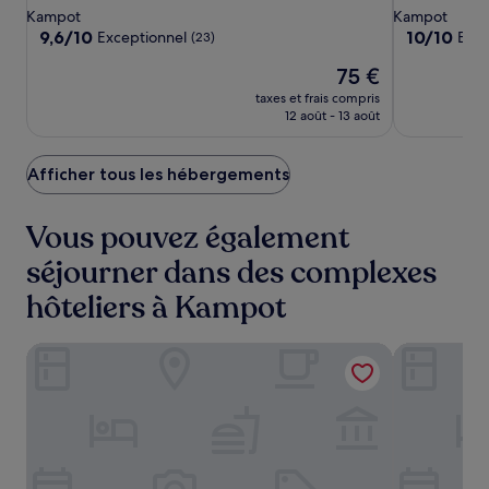
Cinema
4.5 étoiles
3.0 étoiles
Kampot
Kampot
9.6
10.0
9,6/10
10/10
Exceptionnel
Exce
(23)
sur
sur
Le
75 €
10,
10,
nouveau
Exceptionnel,
Exceptionne
taxes et frais compris
prix
(23)
(71)
12 août - 13 août
est
de
75 €
Afficher tous les hébergements
Vous pouvez également
séjourner dans des complexes
hôteliers à Kampot
CASTLE BAYVIEW RESORT & SPA
Good Time R