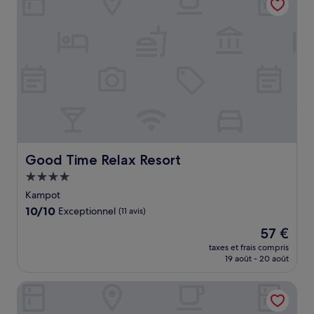
Good Time Relax Resort
Good Time Relax Resort
Hébergement
4.0 étoiles
Kampot
10.0
10/10
Exceptionnel
(11 avis)
sur
Le
57 €
10,
nouveau
Exceptionnel,
taxes et frais compris
prix
19 août - 20 août
(11 avis)
est
de
Rikitikitavi
57 €