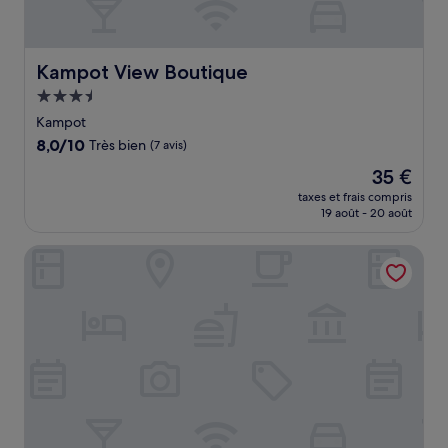
Kampot View Boutique
Kampot View Boutique
Hébergement
3.5 étoiles
Kampot
8.0
8,0/10
Très bien
(7 avis)
sur
Le
35 €
10,
nouveau
Très
taxes et frais compris
prix
19 août - 20 août
bien,
est
(7 avis)
de
The Columns
35 €