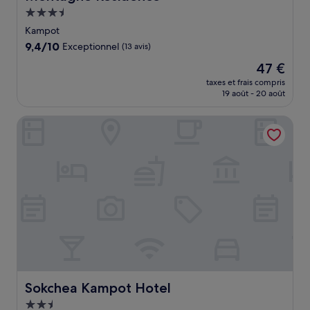
Hébergement
3.5 étoiles
Kampot
9.4
9,4/10
Exceptionnel
(13 avis)
sur
Le
47 €
10,
nouveau
Exceptionnel,
taxes et frais compris
prix
19 août - 20 août
(13 avis)
est
de
Sokchea Kampot Hotel
47 €
Sokchea Kampot Hotel
Sokchea Kampot Hotel
Hébergement