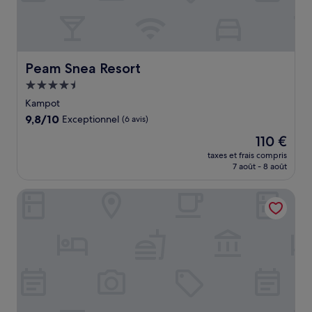
Peam Snea Resort
Peam Snea Resort
Hébergement
4.5 étoiles
Kampot
9.8
9,8/10
Exceptionnel
(6 avis)
sur
Le
110 €
10,
nouveau
Exceptionnel,
taxes et frais compris
prix
7 août - 8 août
(6 avis)
est
de
Kampot View Boutique
110 €