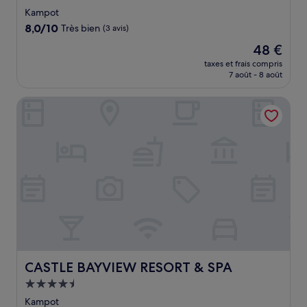
2.5 étoiles
Kampot
8.0
8,0/10
Très bien
(3 avis)
sur
Le
48 €
10,
nouveau
Très
taxes et frais compris
prix
7 août - 8 août
bien,
est
(3 avis)
de
CASTLE BAYVIEW RESORT & SPA
48 €
CASTLE BAYVIEW RESORT & SPA
CASTLE BAYVIEW RESORT & SPA
Hébergement
4.5 étoiles
Kampot