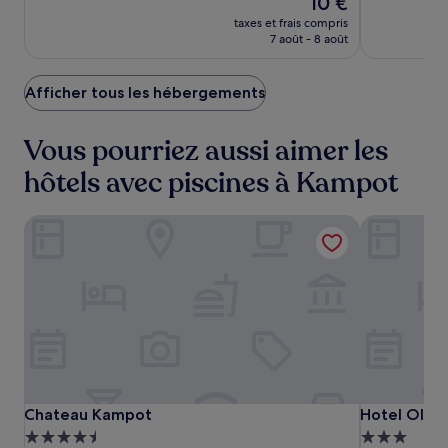
10 €
10,
10,
nouveau
Bien,
Très
taxes et frais compris
prix
(40)
bien,
7 août - 8 août
est
(24)
de
10 €
Afficher tous les hébergements
Vous pourriez aussi aimer les
hôtels avec piscines à Kampot
Chateau Kampot
Hotel Old 
Chateau
Chateau
Hotel
Chateau Kampot
Hotel Old 
Chateau Kampot
Hotel Old 
Kampot
Kampot
Old
Hébergement
Hébergeme