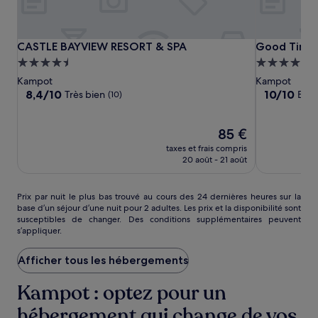
CASTLE
CASTLE
Good
CASTLE BAYVIEW RESORT & SPA
Good Time R
CASTLE BAYVIEW RESORT & SPA
Good Time 
BAYVIEW
BAYVIEW
Time
Hébergement
Hébergeme
RESORT
RESORT
Relax
4.5 étoiles
4.0 étoiles
Kampot
Kampot
&
&
Resort
8.4
10.0
8,4/10
10/10
Très bien
Exce
(10)
SPA
SPA
sur
sur
10,
10,
Très
Le
Exceptionne
85 €
bien,
nouveau
(11)
taxes et frais compris
(10)
prix
20 août - 21 août
est
de
85 €
Prix
Prix par nuit le plus bas trouvé au cours des 24 dernières heures sur la
base d’un séjour d’une nuit pour 2 adultes. Les prix et la disponibilité sont
par
susceptibles de changer. Des conditions supplémentaires peuvent
nuit
s’appliquer.
le
plus
Afficher tous les hébergements
bas
trouvé
au
Kampot : optez pour un
cours
hébergement qui change de vos
des