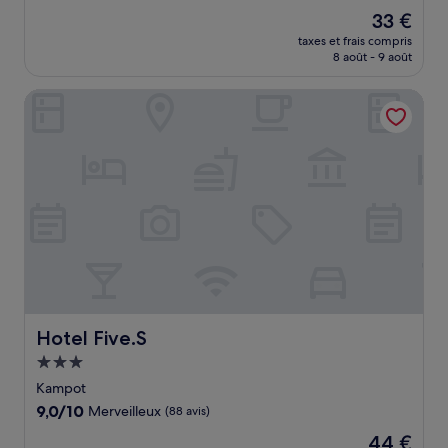
sur
Le
33 €
10,
nouveau
Exceptionnel,
taxes et frais compris
prix
8 août - 9 août
(6 avis)
est
de
Hotel Five.S
33 €
Hotel Five.S
Hotel Five.S
Hébergement
3.0 étoiles
Kampot
9.0
9,0/10
Merveilleux
(88 avis)
sur
Le
44 €
10,