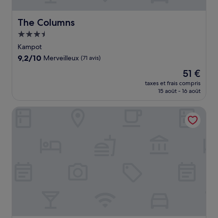
The Columns
The Columns
Hébergement
3.5 étoiles
Kampot
9.2
9,2/10
Merveilleux
(71 avis)
sur
Le
51 €
10,
nouveau
Merveilleux,
taxes et frais compris
prix
15 août - 16 août
(71 avis)
est
de
Kampot Sunny Hotel
51 €