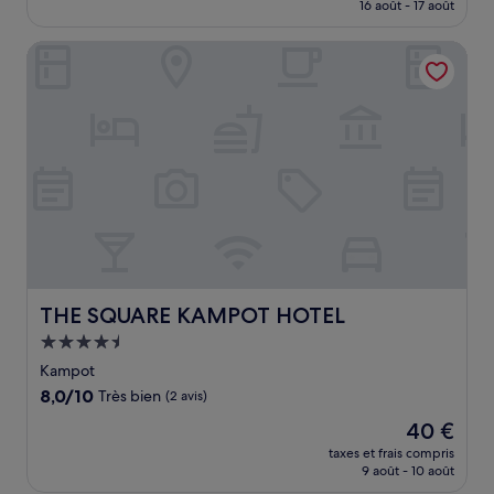
prix
16 août - 17 août
(1 avis)
est
de
THE SQUARE KAMPOT HOTEL
17 €
THE SQUARE KAMPOT HOTEL
THE SQUARE KAMPOT HOTEL
Hébergement
4.5 étoiles
Kampot
8.0
8,0/10
Très bien
(2 avis)
sur
Le
40 €
10,
nouveau
Très
taxes et frais compris
prix
9 août - 10 août
bien,
est
(2 avis)