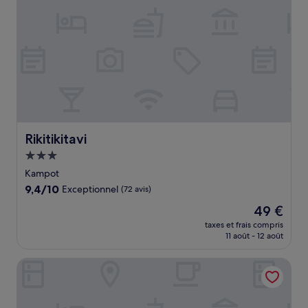
Rikitikitavi
Rikitikitavi
Hébergement
3.0 étoiles
Kampot
9.4
9,4/10
Exceptionnel
(72 avis)
sur
Le
49 €
10,
nouveau
Exceptionnel,
taxes et frais compris
prix
11 août - 12 août
(72 avis)
est
de
KKP HOTEL
49 €