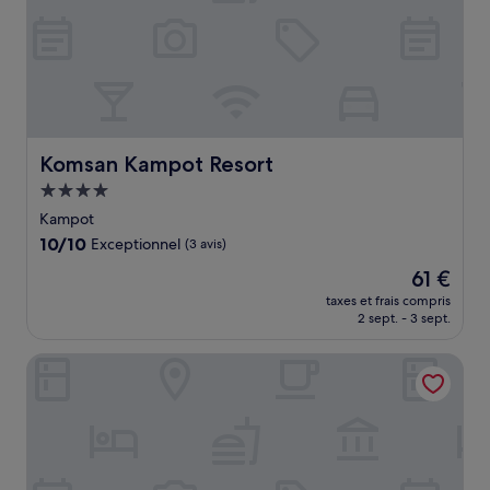
Komsan Kampot Resort
Komsan Kampot Resort
Hébergement
4.0 étoiles
Kampot
10.0
10/10
Exceptionnel
(3 avis)
sur
Le
61 €
10,
nouveau
Exceptionnel,
taxes et frais compris
prix
2 sept. - 3 sept.
(3 avis)
est
de
RiverTree Villa & Resort
61 €