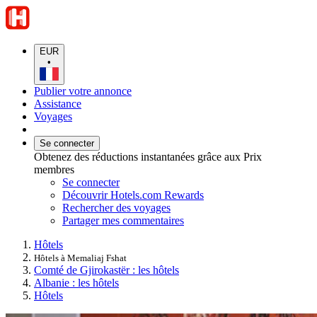
EUR
•
Publier votre annonce
Assistance
Voyages
Se connecter
Obtenez des réductions instantanées grâce aux Prix
membres
Se connecter
Découvrir Hotels.com Rewards
Rechercher des voyages
Partager mes commentaires
Hôtels
Hôtels à Memaliaj Fshat
Comté de Gjirokastër : les hôtels
Albanie : les hôtels
Hôtels