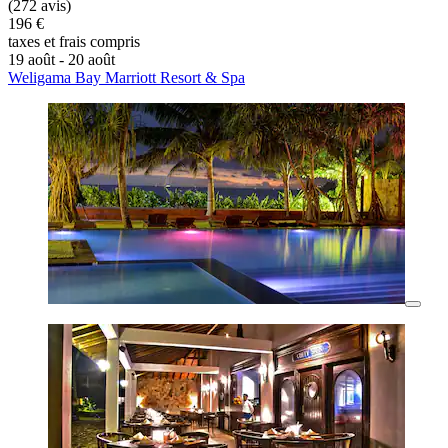
(272 avis)
196 €
taxes et frais compris
19 août - 20 août
Weligama Bay Marriott Resort & Spa