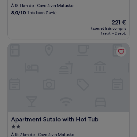
4.0 étoiles
À 18,1 km de : Cave à vin Matusko
8.0
8,0/10
Très bien
(1 avis)
sur
Le
221 €
10,
nouveau
Très
taxes et frais compris
prix
1 sept. - 2 sept.
bien,
est
(1 avis)
de
Apartment Sutalo with Hot Tub
221 €
Apartment Sutalo with Hot Tub
Apartment Sutalo with Hot Tub
Hébergement
2.0 étoiles
À 15,7 km de : Cave à vin Matusko