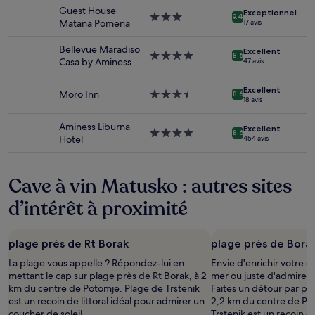
pour
Guest House
Exceptionnel
2 adultes.
Hébergement
9.4
Matana Pomena
17 avis
Les
3.0 étoiles
prix
Bellevue Maradiso
Excellent
et
Hébergement
8.6
Casa by Aminess
47 avis
la
4.0 étoiles
disponibilité
sont
Excellent
Moro Inn
Hébergement
8.6
18 avis
susceptibles
3.5 étoiles
de
Aminess Liburna
changer.
Excellent
Hébergement
8.6
Hotel
454 avis
Des
4.0 étoiles
conditions
supplémentaires
Cave à vin Matusko : autres sites
peuvent
s’appliquer.
d’intérêt à proximité
plage près de Rt Borak
plage près de Bora
La plage vous appelle ? Répondez-lui en
Envie d'enrichir votre c
mettant le cap sur plage près de Rt Borak, à 2
mer ou juste d'admirer l
km du centre de Potomje. Plage de Trstenik
Faites un détour par pl
est un recoin de littoral idéal pour admirer un
2,2 km du centre de Po
coucher de soleil.
Trstenik est un recoin de