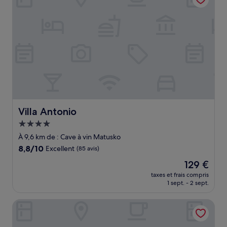
Villa Antonio
Villa Antonio
Hébergement
4.0 étoiles
À 9,6 km de : Cave à vin Matusko
8.8
8,8/10
Excellent
(85 avis)
sur
Le
129 €
10,
nouveau
Excellent,
taxes et frais compris
prix
1 sept. - 2 sept.
(85 avis)
est
de
Vrnik Arts Club
129 €