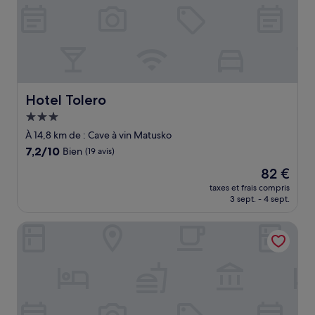
Hotel Tolero
Hotel Tolero
Hébergement
3.0 étoiles
À 14,8 km de : Cave à vin Matusko
7.2
7,2/10
Bien
(19 avis)
sur
Le
82 €
10,
nouveau
Bien,
taxes et frais compris
prix
3 sept. - 4 sept.
(19 avis)
est
de
San Teodoro Boutique Hotel
82 €