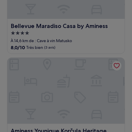
Bellevue Maradiso Casa by Aminess
Bellevue Maradiso Casa by Aminess
Hébergement
4.0 étoiles
À 14,6 km de : Cave à vin Matusko
8.0
8,0/10
Très bien
(3 avis)
sur
10,
Aminess Younique Korčula Heritage Hotel
Très
bien,
(3 avis)
Aminess Younique Korčula Heritage Hotel
Aminess Younique Korčula Heritage