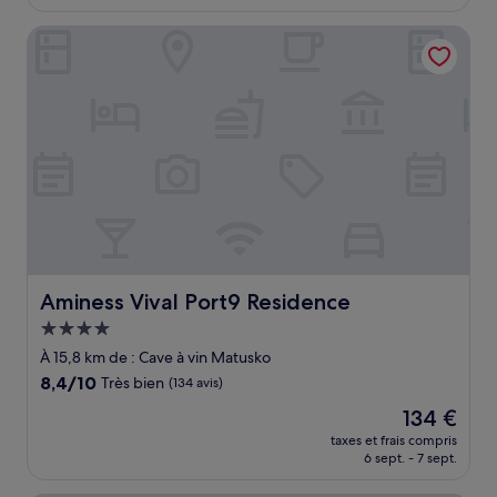
est
de
Aminess Vival Port9 Residence
218 €
Aminess Vival Port9 Residence
Aminess Vival Port9 Residence
Hébergement
4.0 étoiles
À 15,8 km de : Cave à vin Matusko
8.4
8,4/10
Très bien
(134 avis)
sur
Le
134 €
10,
nouveau
Très
taxes et frais compris
prix
6 sept. - 7 sept.
bien,
est
(134 avis)
de