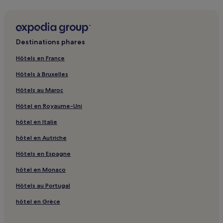
Janjina : hôtels Hôtels pas chers
Trpanj : hôtels Hôtels pas chers
Trpanj : hôtels
Destinations phares
Pelješac : hôtels Hôtels avec piscine
Hôtels en France
Pelješac : hôtels Hôtels avec parking
Hôtels à Bruxelles
Hôtels au Maroc
Hôtel en Royaume-Uni
hôtel en Italie
hôtel en Autriche
Hôtels en Espagne
hôtel en Monaco
Hôtels au Portugal
hôtel en Grèce