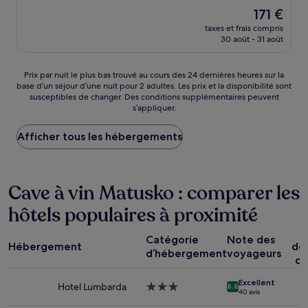
sur
Le
171 €
10,
nouveau
Merveilleux,
taxes et frais compris
prix
30 août - 31 août
(2 avis)
est
de
171 €
Prix
Prix par nuit le plus bas trouvé au cours des 24 dernières heures sur la
base d’un séjour d’une nuit pour 2 adultes. Les prix et la disponibilité sont
par
susceptibles de changer. Des conditions supplémentaires peuvent
nuit
s’appliquer.
le
plus
Afficher tous les hébergements
bas
trouvé
au
cours
Cave à vin Matusko : comparer les
des
24 dernières
hôtels populaires à proximité
heures
sur
P
la
Catégorie
Note des
Hébergement
dé
base
d’hébergement
voyageurs
co
d’un
séjour
Excellent
d’une
Hotel Lumbarda
Hébergement
8.8
40 avis
nuit
3.0 étoiles