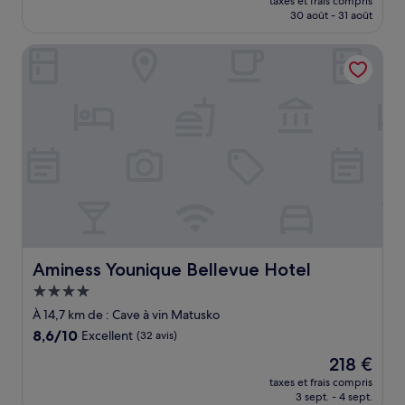
Excellent,
taxes et frais compris
prix
30 août - 31 août
(454 avis)
est
de
Aminess Younique Bellevue Hotel
210 €
Aminess Younique Bellevue Hotel
Aminess Younique Bellevue Hotel
Hébergement
4.0 étoiles
À 14,7 km de : Cave à vin Matusko
8.6
8,6/10
Excellent
(32 avis)
sur
Le
218 €
10,
nouveau
Excellent,
taxes et frais compris
prix
3 sept. - 4 sept.
(32 avis)