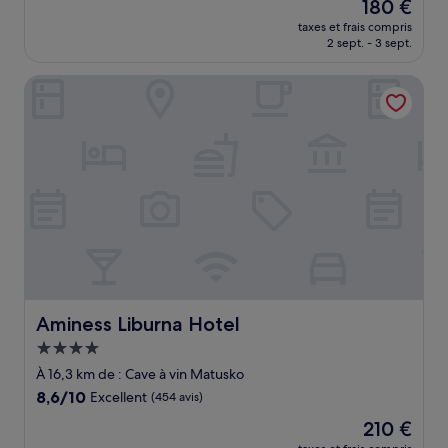
Le
180 €
10,
nouveau
Excellent,
taxes et frais compris
prix
2 sept. - 3 sept.
(18 avis)
est
de
Aminess Liburna Hotel
180 €
Aminess Liburna Hotel
Aminess Liburna Hotel
Hébergement
4.0 étoiles
À 16,3 km de : Cave à vin Matusko
8.6
8,6/10
Excellent
(454 avis)
sur
Le
210 €
10,
nouveau