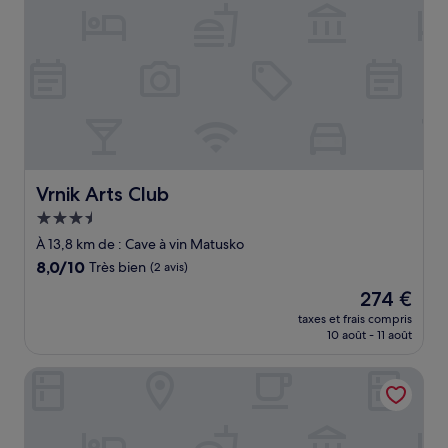
Vrnik Arts Club
Vrnik Arts Club
Hébergement
3.5 étoiles
À 13,8 km de : Cave à vin Matusko
8.0
8,0/10
Très bien
(2 avis)
sur
Le
274 €
10,
nouveau
Très
taxes et frais compris
prix
10 août - 11 août
bien,
est
(2 avis)
de
Hotel Faraon
274 €