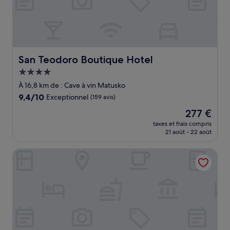
San Teodoro Boutique Hotel
San Teodoro Boutique Hotel
Hébergement
4.0 étoiles
À 16,8 km de : Cave à vin Matusko
9.4
9,4/10
Exceptionnel
(159 avis)
sur
Le
277 €
10,
nouveau
Exceptionnel,
taxes et frais compris
prix
21 août - 22 août
(159 avis)
est
de
Aminess Planet Camping Port9 Holiday Homes
277 €