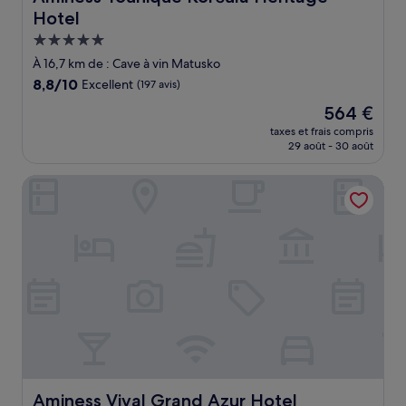
Hotel
Hébergement
5.0 étoiles
À 16,7 km de : Cave à vin Matusko
8.8
8,8/10
Excellent
(197 avis)
sur
Le
564 €
10,
nouveau
Excellent,
taxes et frais compris
prix
29 août - 30 août
(197 avis)
est
de
Aminess Vival Grand Azur Hotel
564 €
Aminess Vival Grand Azur Hotel
Aminess Vival Grand Azur Hotel