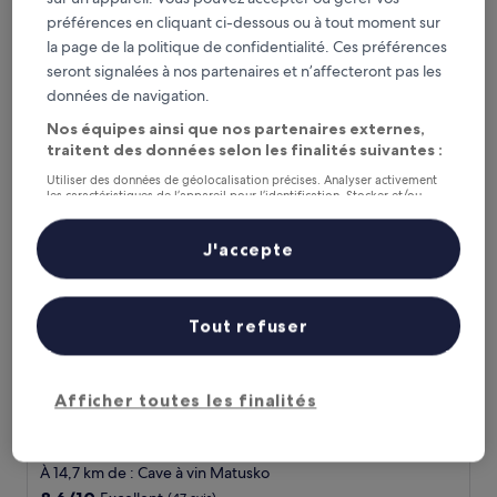
3.0 étoiles
À 17 km de : Cave à vin Matusko
préférences en cliquant ci-dessous ou à tout moment sur
9.4
9,4/10
Exceptionnel
(17 avis)
la page de la politique de confidentialité. Ces préférences
sur
Le
94 €
10,
seront signalées à nos partenaires et n’affecteront pas les
nouveau
Exceptionnel,
taxes et frais compris
données de navigation.
prix
26 août - 27 août
(17 avis)
est
Nos équipes ainsi que nos partenaires externes,
de
Bellevue Maradiso Casa by Aminess
traitent des données selon les finalités suivantes :
94 €
Utiliser des données de géolocalisation précises. Analyser activement
les caractéristiques de l’appareil pour l’identification. Stocker et/ou
accéder à des informations sur un appareil. Publicités et contenu
personnalisés, mesure de performance des publicités et du contenu,
études d’audience et développement de services.
J'accepte
Liste de nos partenaires (fournisseurs)
Tout refuser
Afficher toutes les finalités
Bellevue Maradiso Casa by Aminess
Bellevue Maradiso Casa by Aminess
Hébergement
4.0 étoiles
À 14,7 km de : Cave à vin Matusko
8.6