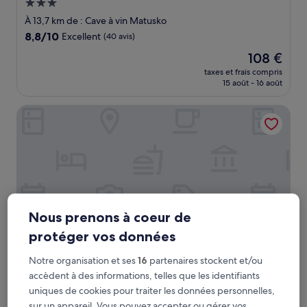
Hébergement
3.0 étoiles
À 13,7 km de : Cave à vin Matusko
8.8
8,8/10
Excellent
(40 avis)
sur
Le
108 €
10,
nouveau
Excellent,
taxes et frais compris
prix
15 août - 16 août
(40 avis)
est
de
Guest House Matana Pomena
108 €
Nous prenons à coeur de
protéger vos données
Notre organisation et ses
16
partenaires stockent et/ou
Guest House Matana Pomena
Guest House Matana Pomena
accèdent à des informations, telles que les identifiants
uniques de cookies pour traiter les données personnelles,
Hébergement
sur un appareil. Vous pouvez accepter ou gérer vos