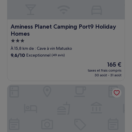
Aminess Planet Camping Port9 Holiday Homes
Aminess Planet Camping Port9 Holiday
Homes
Hébergement
3.0 étoiles
À 15,8 km de : Cave à vin Matusko
9.6
9,6/10
Exceptionnel
(49 avis)
sur
Le
165 €
10,
nouveau
Exceptionnel,
taxes et frais compris
prix
30 août - 31 août
(49 avis)
est
de
Bellevue Maradiso Casa by Aminess
165 €