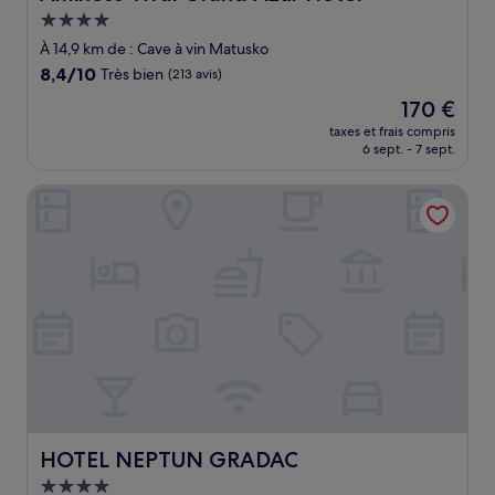
Hébergement
4.0 étoiles
À 14,9 km de : Cave à vin Matusko
8.4
8,4/10
Très bien
(213 avis)
sur
Le
170 €
10,
nouveau
Très
taxes et frais compris
prix
6 sept. - 7 sept.
bien,
est
(213 avis)
de
HOTEL NEPTUN GRADAC
170 €
HOTEL NEPTUN GRADAC
HOTEL NEPTUN GRADAC
Hébergement