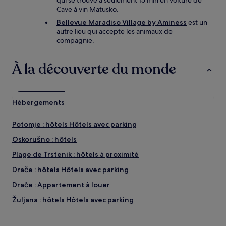
qui se trouve à seulement 15 min en voiture de
Cave à vin Matusko.
Bellevue Maradiso Village by Aminess
est un
autre lieu qui accepte les animaux de
compagnie.
À la découverte du monde
Hébergements
Potomje : hôtels Hôtels avec parking
Oskorušno : hôtels
Plage de Trstenik : hôtels à proximité
Drače : hôtels Hôtels avec parking
Drače : Appartement à louer
Žuljana : hôtels Hôtels avec parking
Žuljana : Appartement à louer