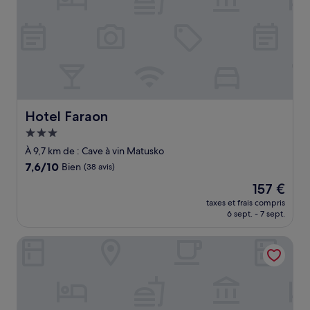
Hotel Faraon
Hotel Faraon
Hébergement
3.0 étoiles
À 9,7 km de : Cave à vin Matusko
7.6
7,6/10
Bien
(38 avis)
sur
Le
157 €
10,
nouveau
Bien,
taxes et frais compris
prix
6 sept. - 7 sept.
(38 avis)
est
de
Hotel Tolero
157 €