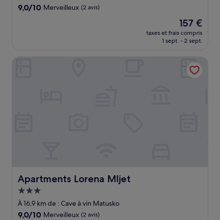
9.0
9,0/10
Merveilleux
(2 avis)
sur
Le
157 €
10,
nouveau
Merveilleux,
taxes et frais compris
prix
1 sept. - 2 sept.
(2 avis)
est
de
Apartments Lorena Mljet
157 €
Apartments Lorena Mljet
Apartments Lorena Mljet
Hébergement
3.0 étoiles
À 16,9 km de : Cave à vin Matusko
9.0
9,0/10
Merveilleux
(2 avis)