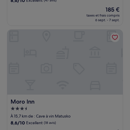
8,6/10
Excellent
(47 avis)
sur
Le
185 €
10,
nouveau
Excellent,
taxes et frais compris
prix
6 sept. - 7 sept.
(47 avis)
est
de
Moro Inn
185 €
Moro Inn
Moro Inn
Hébergement
3.5 étoiles
À 15,7 km de : Cave à vin Matusko
8.6
8,6/10
Excellent
(18 avis)
sur