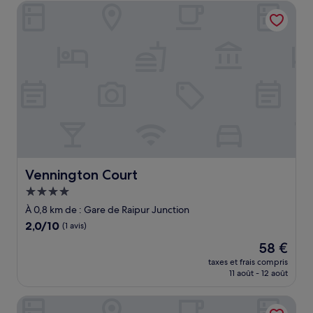
de
Vennington Court
24 €
Vennington Court
Vennington Court
Hébergement
4.0 étoiles
À 0,8 km de : Gare de Raipur Junction
2.0
2,0/10
(1 avis)
sur
Le
58 €
10,
nouveau
(1 avis)
taxes et frais compris
prix
11 août - 12 août
est
de
PRIDE ELITE RAIPUR
58 €