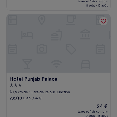
Merveilleux,
taxes et frais compris
prix
11 août - 12 août
(2 avis)
est
de
Hotel Punjab Palace
16 €
Hotel Punjab Palace
Hotel Punjab Palace
Hébergement
3.0 étoiles
À 1,6 km de : Gare de Raipur Junction
7.6
7,6/10
Bien
(4 avis)
sur
Le
24 €
10,
nouveau
Bien,
taxes et frais compris
prix
17 août - 18 août
(4 avis)