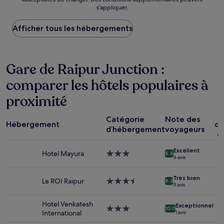
nuit
s’appliquer.
le
plus
Afficher tous les hébergements
bas
trouvé
au
cours
Gare de Raipur Junction :
des
24 dernières
comparer les hôtels populaires à
heures
sur
proximité
la
base
d’un
Catégorie
Note des
Hébergement
dé
séjour
d’hébergement
voyageurs
c
d’une
nuit
Excellent
Hotel Mayura
Hébergement
pour
8.8
6 avis
3.0 étoiles
2 adultes.
Les
Très bien
Le ROI Raipur
Hébergement
prix
8.2
11 avis
3.5 étoiles
et
la
Hotel Venkatesh
Exceptionnel
disponibilité
Hébergement
10.0
International
1 avis
sont
3.0 étoiles