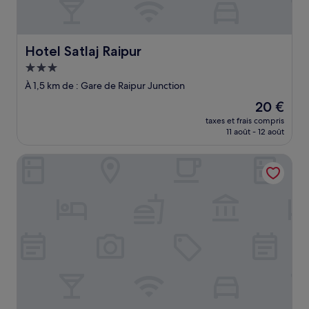
Hotel Satlaj Raipur
Hotel Satlaj Raipur
Hébergement
3.0 étoiles
À 1,5 km de : Gare de Raipur Junction
Le
20 €
nouveau
taxes et frais compris
prix
11 août - 12 août
est
de
Hotel Sun-Om
20 €