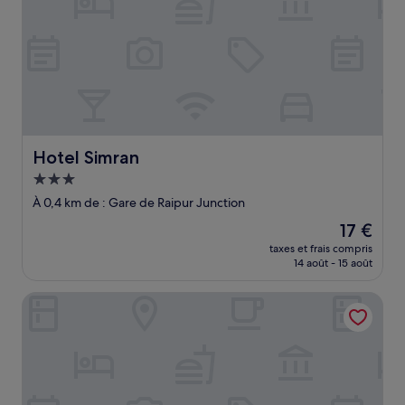
Hotel Simran
Hotel Simran
Hébergement
3.0 étoiles
À 0,4 km de : Gare de Raipur Junction
Le
17 €
nouveau
taxes et frais compris
prix
14 août - 15 août
est
de
Hotel Citrus Prime
17 €