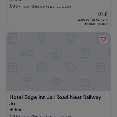
3.0 étoiles
À 0,3 km de : Gare de Raipur Junction
Le
21 €
nouveau
taxes et frais compris
prix
14 août - 15 août
est
de
Hotel Edge Inn Jail Road Near Railway Ju
21 €
Hotel Edge Inn Jail Road Near Railway Ju
Hotel Edge Inn Jail Road Near Railway
Ju
Hébergement
3.0 étoiles
À 0,8 km de : Gare de Raipur Junction