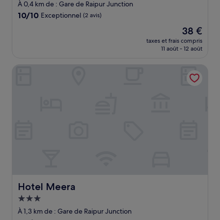
3.0 étoiles
À 0,4 km de : Gare de Raipur Junction
10.0
10/10
Exceptionnel
(2 avis)
sur
Le
38 €
10,
nouveau
Exceptionnel,
taxes et frais compris
prix
11 août - 12 août
(2 avis)
est
de
Hotel Meera
38 €
Hotel Meera
Hotel Meera
Hébergement
3.0 étoiles
À 1,3 km de : Gare de Raipur Junction