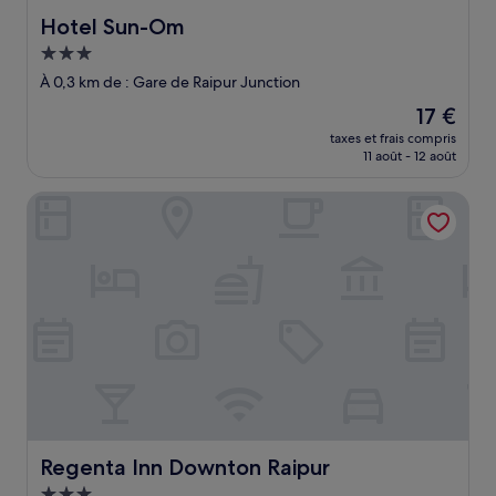
Hotel Sun-Om
Hotel Sun-Om
Hébergement
3.0 étoiles
À 0,3 km de : Gare de Raipur Junction
Le
17 €
nouveau
taxes et frais compris
prix
11 août - 12 août
est
de
Regenta Inn Downton Raipur
17 €
Regenta Inn Downton Raipur
Regenta Inn Downton Raipur
Hébergement