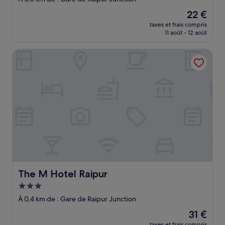
Le
22 €
nouveau
taxes et frais compris
prix
11 août - 12 août
est
de
The M Hotel Raipur
22 €
The M Hotel Raipur
The M Hotel Raipur
Hébergement
3.0 étoiles
À 0,4 km de : Gare de Raipur Junction
Le
31 €
nouveau
taxes et frais compris