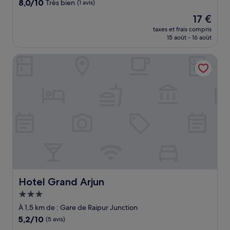
8.0
8,0/10
Très bien
(1 avis)
sur
Le
17 €
10,
nouveau
Très
taxes et frais compris
prix
15 août - 16 août
bien,
est
(1 avis)
de
Hotel Grand Arjun
17 €
Hotel Grand Arjun
Hotel Grand Arjun
Hébergement
3.0 étoiles
À 1,5 km de : Gare de Raipur Junction
5.2
5,2/10
(5 avis)
sur