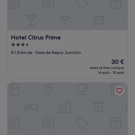
Hotel Citrus Prime
Hotel Citrus Prime
Hébergement
3.5 étoiles
À 1,8 km de : Gare de Raipur Junction
Le
30 €
nouveau
taxes et frais compris
prix
14 août - 15 août
est
de
Hotel Satlaj Raipur
30 €