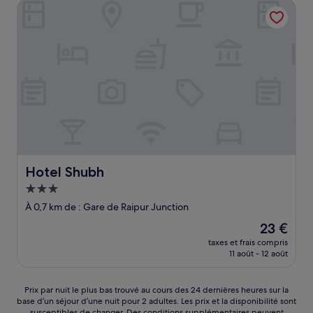
Hotel Shubh
25 €
Hotel Shubh
Hotel Shubh
Hébergement
3.0 étoiles
À 0,7 km de : Gare de Raipur Junction
Le
23 €
nouveau
taxes et frais compris
prix
11 août - 12 août
est
de
23 €
Prix
Prix par nuit le plus bas trouvé au cours des 24 dernières heures sur la
base d’un séjour d’une nuit pour 2 adultes. Les prix et la disponibilité sont
par
susceptibles de changer. Des conditions supplémentaires peuvent