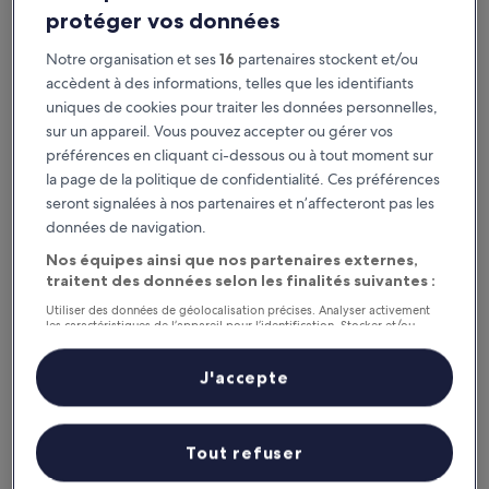
Le ROI Raipur
Le ROI Raipur
protéger vos données
Hébergement
Notre organisation et ses
16
partenaires stockent et/ou
3.5 étoiles
À moins de 0,1 km de : Gare de Raipur Junction
accèdent à des informations, telles que les identifiants
8.2
8,2/10
Très bien
(11 avis)
uniques de cookies pour traiter les données personnelles,
sur
Le
19 €
10,
sur un appareil. Vous pouvez accepter ou gérer vos
nouveau
Très
taxes et frais compris
préférences en cliquant ci-dessous ou à tout moment sur
prix
24 août - 25 août
bien,
la page de la politique de confidentialité. Ces préférences
est
(11 avis)
de
seront signalées à nos partenaires et n’affecteront pas les
Hotel Venkatesh International
19 €
données de navigation.
Nos équipes ainsi que nos partenaires externes,
traitent des données selon les finalités suivantes :
Utiliser des données de géolocalisation précises. Analyser activement
les caractéristiques de l’appareil pour l’identification. Stocker et/ou
accéder à des informations sur un appareil. Publicités et contenu
personnalisés, mesure de performance des publicités et du contenu,
études d’audience et développement de services.
J'accepte
Liste de nos partenaires (fournisseurs)
Tout refuser
Hotel Venkatesh International
Hotel Venkatesh International