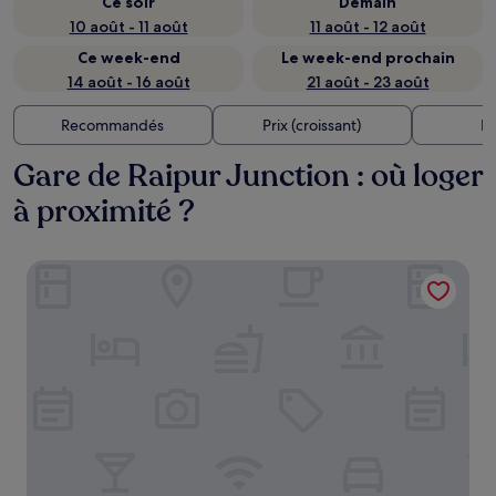
Ce soir
Demain
10 août - 11 août
11 août - 12 août
Ce week-end
Le week-end prochain
14 août - 16 août
21 août - 23 août
Recommandés
Prix (croissant)
Di
Gare de Raipur Junction : où loger
à proximité ?
Hotel Mayura