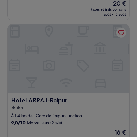
Le
20 €
10,
nouveau
(5 avis)
taxes et frais compris
prix
11 août - 12 août
est
de
Hotel ARRAJ-Raipur
20 €
Hotel ARRAJ-Raipur
Hotel ARRAJ-Raipur
Hébergement
2.5 étoiles
À 1,4 km de : Gare de Raipur Junction
9.0
9,0/10
Merveilleux
(2 avis)
sur
Le
16 €
10,
nouveau