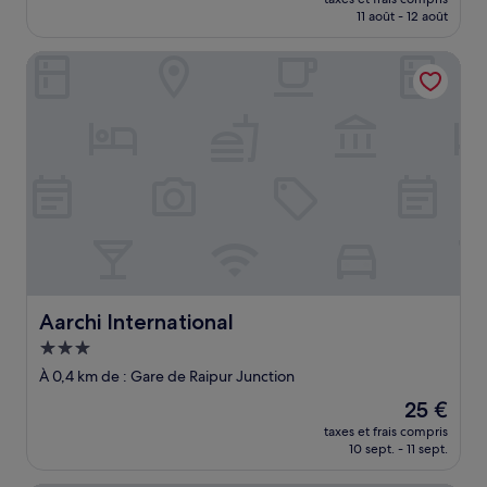
prix
11 août - 12 août
est
de
Aarchi International
31 €
Aarchi International
Aarchi International
Hébergement
3.0 étoiles
À 0,4 km de : Gare de Raipur Junction
Le
25 €
nouveau
taxes et frais compris
prix
10 sept. - 11 sept.
est
de