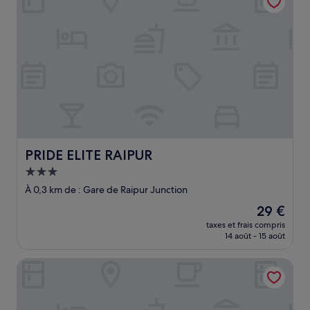
PRIDE ELITE RAIPUR
PRIDE ELITE RAIPUR
Hébergement
3.0 étoiles
À 0,3 km de : Gare de Raipur Junction
Le
29 €
nouveau
taxes et frais compris
prix
14 août - 15 août
est
de
Hotel Simran
29 €