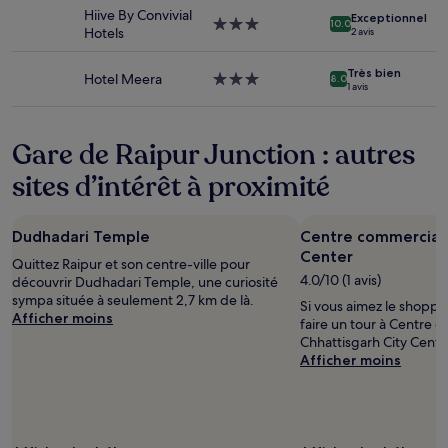
susceptibles
Hiive By Convivial
Exceptionnel
de
Hébergement
10.0
Hotels
2 avis
changer.
3.0 étoiles
Des
Très bien
conditions
Hotel Meera
Hébergement
8.0
1 avis
supplémentaires
3.0 étoiles
peuvent
s’appliquer.
Gare de Raipur Junction : autres
sites d’intérêt à proximité
Dudhadari Temple
Centre commercial 
Center
Quittez Raipur et son centre-ville pour
4.0/10 (1 avis)
découvrir Dudhadari Temple, une curiosité
sympa située à seulement 2,7 km de là.
Si vous aimez le shoppi
Afficher moins
faire un tour à Centre 
Chhattisgarh City Center
Afficher moins