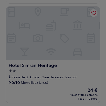
est
de
Hotel Simran Heritage
24 €
Hotel Simran Heritage
Hotel Simran Heritage
Hébergement
2.0 étoiles
À moins de 0,1 km de : Gare de Raipur Junction
9.0
9,0/10
Merveilleux
(2 avis)
sur
Le
24 €
10,
nouveau
Merveilleux,
taxes et frais compris
prix
1 sept. - 2 sept.
(2 avis)
est