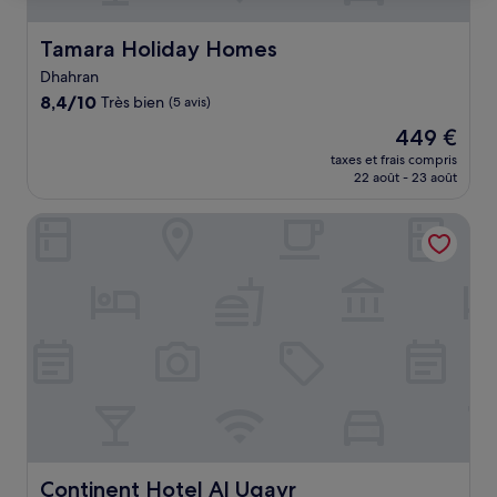
Tamara Holiday Homes
Tamara Holiday Homes
Dhahran
8.4
8,4/10
Très bien
(5 avis)
sur
Le
449 €
10,
nouveau
Très
taxes et frais compris
prix
22 août - 23 août
bien,
est
(5 avis)
de
Continent Hotel Al Uqayr
449 €
Continent Hotel Al Uqayr
Continent Hotel Al Uqayr