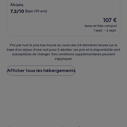
3.0 étoiles
Abqaiq
7.2
7,2/10
Bien
(95 avis)
sur
Le
107 €
10,
nouveau
Bien,
taxes et frais compris
prix
1 sept. - 2 sept.
(95 avis)
est
de
107 €
Prix
Prix par nuit le plus bas trouvé au cours des 24 dernières heures sur la
base d’un séjour d’une nuit pour 2 adultes. Les prix et la disponibilité sont
par
susceptibles de changer. Des conditions supplémentaires peuvent
nuit
s’appliquer.
le
plus
Afficher tous les hébergements
bas
trouvé
au
cours
des
24 dernières
heures
sur
la
base
d’un
séjour