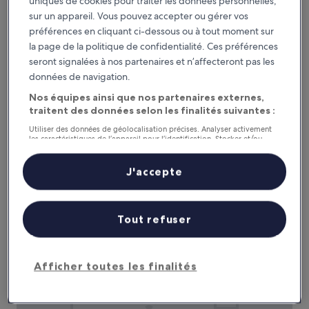
uniques de cookies pour traiter les données personnelles,
Ce week-end
Le week-end prochain
sur un appareil. Vous pouvez accepter ou gérer vos
7 août - 9 août
14 août - 16 août
préférences en cliquant ci-dessous ou à tout moment sur
la page de la politique de confidentialité. Ces préférences
Où séjourner à Al Uqayr ?
seront signalées à nos partenaires et n’affecteront pas les
données de navigation.
Les propriétés sont sélectionnées en fonction des avis de
Nos équipes ainsi que nos partenaires externes,
voyageurs réels et de leur popularité auprès des clients ayant
traitent des données selon les finalités suivantes :
réservé une nuit à Al Uqayr sur Hotels.com. Ces hôtels de Al
Uqayr offrent constamment confort, emplacement et
Utiliser des données de géolocalisation précises. Analyser activement
expérience voyageur. Dernière mise à jour le
6 août 2026
.
les caractéristiques de l’appareil pour l’identification. Stocker et/ou
accéder à des informations sur un appareil. Publicités et contenu
Masquer
personnalisés, mesure de performance des publicités et du contenu,
études d’audience et développement de services.
J'accepte
Tamara Holiday Homes
Liste de nos partenaires (fournisseurs)
Tout refuser
Afficher toutes les finalités