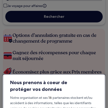
Je voyage pour affaires
Rechercher
Options d’annulation gratuite en cas de
changement de programme
Gagnez des récompenses pour chaque
nuit séjournée
Économisez plus grâce aux Prix membres
Nous prenons à coeur de
protéger vos données
Consultez les prix pour ces dates
Notre organisation et ses
16
partenaires stockent et/ou
Ce soir
Demain
accèdent à des informations, telles que les identifiants
6 août - 7 août
7 août - 8 août