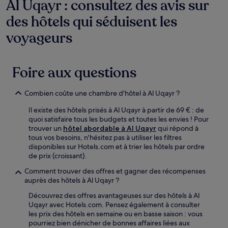
Al Uqayr : consultez des avis sur
d’une
des hôtels qui séduisent les
nuit
pour
voyageurs
2 adultes.
Les
prix
et
Foire aux questions
la
disponibilité
sont
Combien coûte une chambre d'hôtel à Al Uqayr ?
susceptibles
de
Il existe des hôtels prisés à Al Uqayr à partir de 69 € : de
changer.
quoi satisfaire tous les budgets et toutes les envies ! Pour
Des
trouver un
hôtel abordable à Al Uqayr
qui répond à
conditions
tous vos besoins, n'hésitez pas à utiliser les filtres
supplémentaires
disponibles sur Hotels.com et à trier les hôtels par ordre
peuvent
de prix (croissant).
s’appliquer.
Comment trouver des offres et gagner des récompenses
auprès des hôtels à Al Uqayr ?
Découvrez des offres avantageuses sur des hôtels à Al
Uqayr avec Hotels.com. Pensez également à consulter
les prix des hôtels en semaine ou en basse saison : vous
pourriez bien dénicher de bonnes affaires liées aux