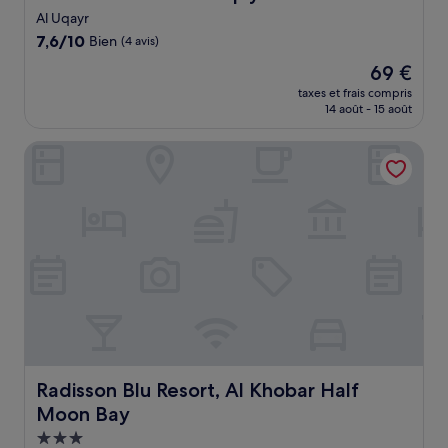
Al Uqayr
7.6
7,6/10
Bien
(4 avis)
sur
Le
69 €
10,
nouveau
Bien,
taxes et frais compris
prix
14 août - 15 août
(4 avis)
est
de
Radisson Blu Resort, Al Khobar Half Moon Bay
69 €
Radisson Blu Resort, Al Khobar Half Moon Bay
Radisson Blu Resort, Al Khobar Half
Moon Bay
Hébergement