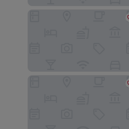
smartments Berlin Karlshorst
Die Botschaft