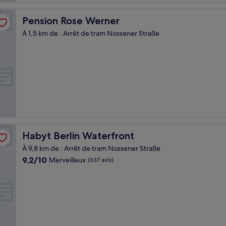
Pension Rose Werner
Pension Rose Werner
À 1,5 km de : Arrêt de tram Nossener Straße
Habyt Berlin Waterfront
Habyt Berlin Waterfront
À 9,8 km de : Arrêt de tram Nossener Straße
9.2
9,2/10
Merveilleux
(637 avis)
sur
10,
Merveilleux,
(637 avis)