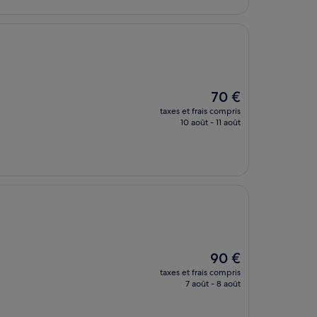
Le
70 €
nouveau
taxes et frais compris
prix
10 août - 11 août
est
de
70 €
Le
90 €
nouveau
taxes et frais compris
prix
7 août - 8 août
est
de