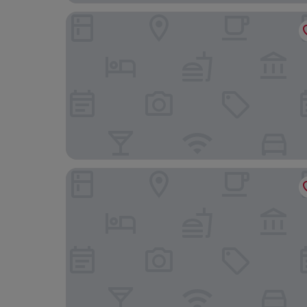
Pension Rose Werner
Habyt Berlin Waterfront