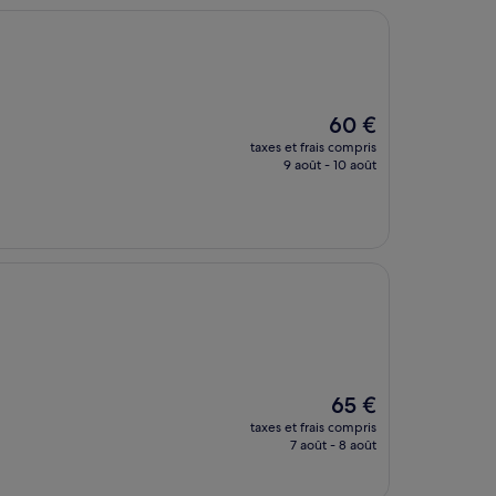
Le
60 €
nouveau
taxes et frais compris
prix
9 août - 10 août
est
de
60 €
Le
65 €
nouveau
taxes et frais compris
prix
7 août - 8 août
est
de