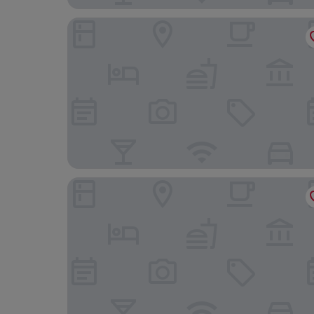
Holiday Inn - the niu, Hide Berlin Friedrichshain
B&B Hotel Berlin City-Ost