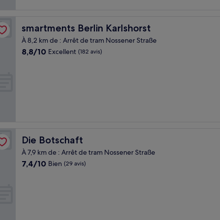
smartments Berlin Karlshorst
smartments Berlin Karlshorst
À 8,2 km de : Arrêt de tram Nossener Straße
8.8
8,8/10
Excellent
(182 avis)
sur
10,
Excellent,
(182 avis)
Die Botschaft
Die Botschaft
À 7,9 km de : Arrêt de tram Nossener Straße
7.4
7,4/10
Bien
(29 avis)
sur
10,
Bien,
(29 avis)