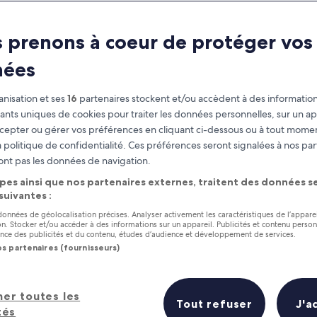
 prenons à coeur de protéger vos
nées
nisation et ses
16
partenaires stockent et/ou accèdent à des information
fiants uniques de cookies pour traiter les données personnelles, sur un ap
cepter ou gérer vos préférences en cliquant ci-dessous ou à tout momen
 politique de confidentialité. Ces préférences seront signalées à nos par
as
Gagnez des récompenses pour
ont pas les données de navigation.
chaque nuit séjournée
pes ainsi que nos partenaires externes, traitent des données se
 suivantes :
 données de géolocalisation précises. Analyser activement les caractéristiques de l’appare
tion. Stocker et/ou accéder à des informations sur un appareil. Publicités et contenu perso
ce des publicités et du contenu, études d’audience et développement de services.
os partenaires (fournisseurs)
Demain
Ce week-end
7 août - 8 août
7 août - 9 août
e : les 5 meilleurs hôtels à proxi
her toutes les
Tout refuser
J'a
tés