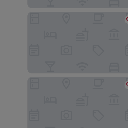
Homaris Rummelsburg Studios
Ibis Budget Berlin Ost