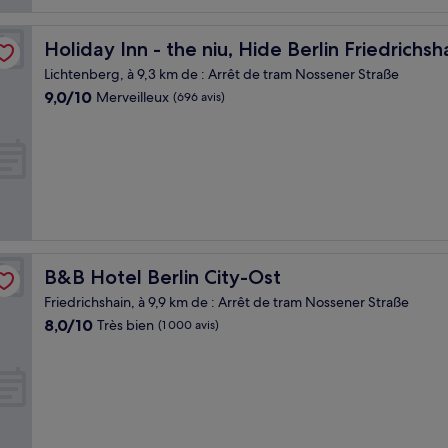
 by IHG
Holiday Inn - the niu, Hide Berlin Friedrichshain by IHG
Holiday Inn - the niu, Hide Berlin Friedrichs
Lichtenberg, à 9,3 km de : Arrêt de tram Nossener Straße
9.0
9,0/10
Merveilleux
(696 avis)
sur
10,
Merveilleux,
(696 avis)
B&B Hotel Berlin City-Ost
B&B Hotel Berlin City-Ost
Friedrichshain, à 9,9 km de : Arrêt de tram Nossener Straße
8.0
8,0/10
Très bien
(1 000 avis)
sur
10,
Très
bien,
(1 000 avis)