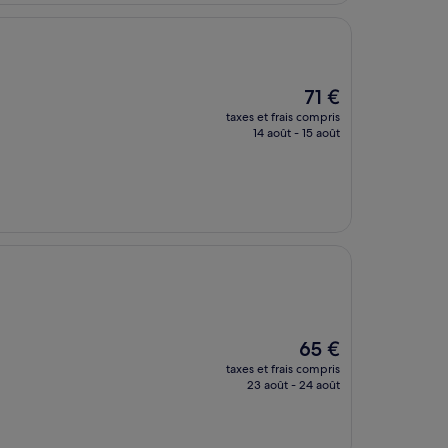
65 €
Le
71 €
nouveau
taxes et frais compris
prix
14 août - 15 août
est
de
71 €
Le
65 €
nouveau
taxes et frais compris
prix
23 août - 24 août
est
de
65 €