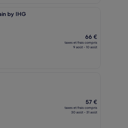
hain by IHG
Le
66 €
nouveau
taxes et frais compris
prix
9 août - 10 août
est
de
66 €
Le
57 €
nouveau
taxes et frais compris
prix
30 août - 31 août
est
de
57 €