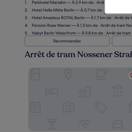
Parkhotel Marzahn
— À 2,9 km de : Arrêt de tram Nosse
Hotel Helle Mitte Berlin
— À 0,7 km de : Arrêt de tram N
Hotel Amadeus ROYAL Berlin
— À 1,7 km de : Arrêt de t
Pension Rose Werner
— À 1,5 km de : Arrêt de tram No
Habyt Berlin Waterfront
— À 9,8 km de : Arrêt de tram 
Recommandés
Arrêt de tram Nossener Straße
Parkhotel Marzahn