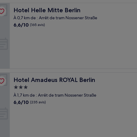
Hotel Helle Mitte Berlin
Hotel Helle Mitte Berlin
À 0,7 km de : Arrêt de tram Nossener Straße
6.6
6,6/10
(165 avis)
sur
10,
(165 avis)
Hotel Amadeus ROYAL Berlin
Hotel Amadeus ROYAL Berlin
Hébergement
3.0 étoiles
À 1,7 km de : Arrêt de tram Nossener Straße
6.6
6,6/10
(235 avis)
sur
10,
(235 avis)