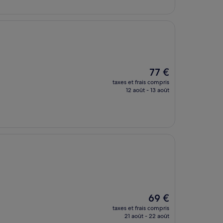
90 €
Le
77 €
nouveau
taxes et frais compris
prix
12 août - 13 août
est
de
77 €
Le
69 €
nouveau
taxes et frais compris
prix
21 août - 22 août