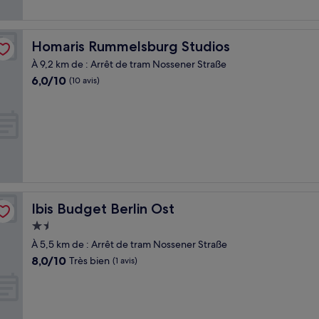
Homaris Rummelsburg Studios
Homaris Rummelsburg Studios
À 9,2 km de : Arrêt de tram Nossener Straße
6.0
6,0/10
(10 avis)
sur
10,
(10 avis)
Ibis Budget Berlin Ost
Ibis Budget Berlin Ost
Hébergement
1.5 étoile
À 5,5 km de : Arrêt de tram Nossener Straße
8.0
8,0/10
Très bien
(1 avis)
sur
10,
Très
bien,