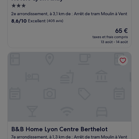
Hébergement
3.0 étoiles
2e arrondissement, à 3,1 km de : Arrêt de tram Moulin à Vent
8.6
8,6/10
Excellent
(405 avis)
sur
Le
65 €
10,
nouveau
Excellent,
taxes et frais compris
prix
13 août - 14 août
(405 avis)
est
de
B&B Home Lyon Centre Berthelot
65 €
B&B Home Lyon Centre Berthelot
B&B Home Lyon Centre Berthelot
7e arrondissement, à 1,3 km de : Arrêt de tram Moulin à Vent