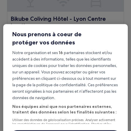
Bikube Coliving Hôtel - Lyon Centre Lumière
Bikube Coliving Hôtel - Lyon Centre
Lumière
Hébergement
Nous prenons à coeur de
4.0 étoiles
3e arrondissement, à 2,3 km de : Arrêt de tram Moulin à
protéger vos données
Vent
9.2
9,2/10
Merveilleux
(352 avis)
Notre organisation et ses
16
partenaires stockent et/ou
sur
accèdent à des informations, telles que les identifiants
Le
79 €
10,
uniques de cookies pour traiter les données personnelles,
nouveau
Merveilleux,
taxes et frais compris
prix
sur un appareil. Vous pouvez accepter ou gérer vos
9 août - 10 août
(352 avis)
est
préférences en cliquant ci-dessous ou à tout moment sur
de
HOTELO Lyon Charité
la page de la politique de confidentialité. Ces préférences
79 €
seront signalées à nos partenaires et n’affecteront pas les
données de navigation.
Nos équipes ainsi que nos partenaires externes,
traitent des données selon les finalités suivantes :
Utiliser des données de géolocalisation précises. Analyser activement
les caractéristiques de l’appareil pour l’identification. Stocker et/ou
accéder à des informations sur un appareil. Publicités et contenu