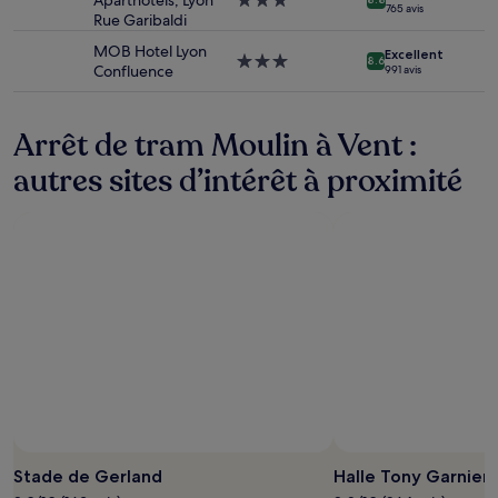
Aparthotels, Lyon
Hébergement
765 avis
changer.
Rue Garibaldi
3.0 étoiles
Des
MOB Hotel Lyon
Excellent
conditions
Hébergement
8.6
Confluence
991 avis
supplémentaires
3.0 étoiles
peuvent
s’appliquer.
Arrêt de tram Moulin à Vent :
autres sites d’intérêt à proximité
Stade de Gerland
Halle Tony Garnier