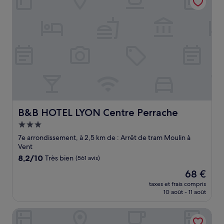
B&B HOTEL LYON Centre Perrache
B&B HOTEL LYON Centre Perrache
Hébergement
3.0 étoiles
7e arrondissement, à 2,5 km de : Arrêt de tram Moulin à
Vent
8.2
8,2/10
Très bien
(561 avis)
sur
Le
68 €
10,
nouveau
Très
taxes et frais compris
prix
10 août - 11 août
bien,
est
(561 avis)
de
Novotel Lyon Gerland
68 €