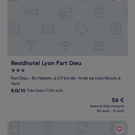
Residhotel Lyon Part Dieu
Residhotel Lyon Part Dieu
Hébergement
3.0 étoiles
Part Dieu - Bir Hakeim, à 2,9 km de : Arrêt de tram Moulin à
Vent
8.0
8,0/10
Très bien
(1 326 avis)
sur
Le
56 €
10,
nouveau
Très
taxes et frais compris
prix
30 août - 31 août
bien,
est
(1 326 avis)
de
Campanile Lyon Centre-Berges du Rhône
56 €