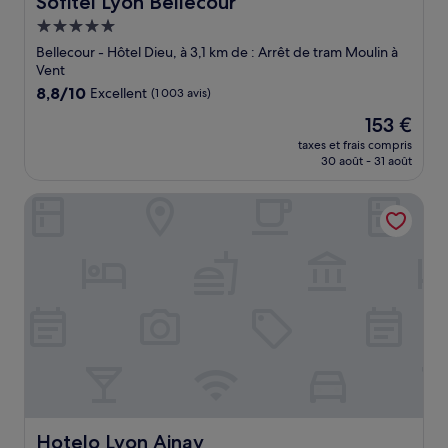
Sofitel Lyon Bellecour
Hébergement
5.0 étoiles
Bellecour - Hôtel Dieu, à 3,1 km de : Arrêt de tram Moulin à
Vent
8.8
8,8/10
Excellent
(1 003 avis)
sur
Le
153 €
10,
nouveau
Excellent,
taxes et frais compris
prix
30 août - 31 août
(1 003 avis)
est
de
Hotelo Lyon Ainay
153 €
Hotelo Lyon Ainay
Hotelo Lyon Ainay