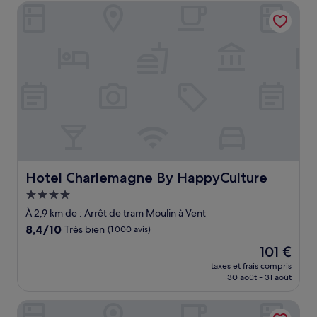
de
Hotel Charlemagne By HappyCulture
105 €
Hotel Charlemagne By HappyCulture
Hotel Charlemagne By HappyCulture
Hébergement
4.0 étoiles
À 2,9 km de : Arrêt de tram Moulin à Vent
8.4
8,4/10
Très bien
(1 000 avis)
sur
Le
101 €
10,
nouveau
Très
taxes et frais compris
prix
30 août - 31 août
bien,
est
(1 000 avis)
de
B&B HOTEL LYON Centre Perrache
101 €