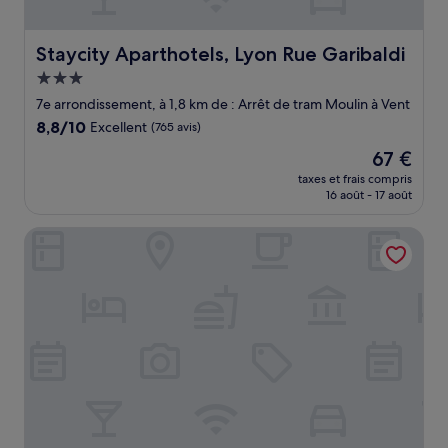
Staycity Aparthotels, Lyon Rue Garibaldi
Staycity Aparthotels, Lyon Rue Garibaldi
Hébergement
3.0 étoiles
7e arrondissement, à 1,8 km de : Arrêt de tram Moulin à Vent
8.8
8,8/10
Excellent
(765 avis)
sur
Le
67 €
10,
nouveau
Excellent,
taxes et frais compris
prix
16 août - 17 août
(765 avis)
est
de
MOB Hotel Lyon Confluence
67 €