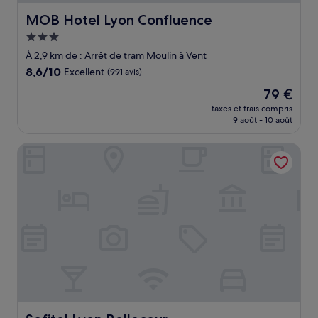
MOB Hotel Lyon Confluence
MOB Hotel Lyon Confluence
Hébergement
3.0 étoiles
À 2,9 km de : Arrêt de tram Moulin à Vent
8.6
8,6/10
Excellent
(991 avis)
sur
Le
79 €
10,
nouveau
Excellent,
taxes et frais compris
prix
9 août - 10 août
(991 avis)
est
de
Sofitel Lyon Bellecour
79 €
Sofitel Lyon Bellecour