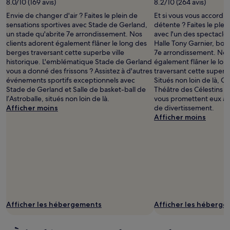
8.0/10 (169 avis)
8.2/10 (264 avis)
Envie de changer d'air ? Faites le plein de
Et si vous vous accordie
sensations sportives avec Stade de Gerland,
détente ? Faites le plei
un stade qu'abrite 7e arrondissement. Nos
avec l'un des spectacl
clients adorent également flâner le long des
Halle Tony Garnier, bon
berges traversant cette superbe ville
7e arrondissement. Nos 
historique. L'emblématique Stade de Gerland
également flâner le lo
vous a donné des frissons ? Assistez à d'autres
traversant cette superbe
événements sportifs exceptionnels avec
Situés non loin de là, O
Stade de Gerland et Salle de basket-ball de
Théâtre des Célestins e
l’Astroballe, situés non loin de là.
vous promettent eux aus
Afficher moins
de divertissement.
Afficher moins
Afficher les hébergements
Afficher les héberg