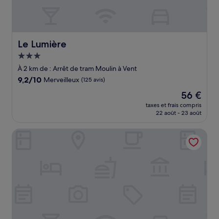
Le Lumière
Le Lumière
Hébergement
3.0 étoiles
À 2 km de : Arrêt de tram Moulin à Vent
9.2
9,2/10
Merveilleux
(125 avis)
sur
Le
56 €
10,
nouveau
Merveilleux,
taxes et frais compris
prix
22 août - 23 août
(125 avis)
est
de
Bikube Coliving Hôtel - Lyon Centre Lumière
56 €