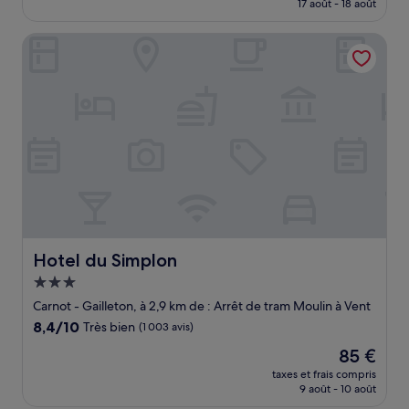
prix
17 août - 18 août
bien,
est
(619 avis)
de
Hotel du Simplon
59 €
Hotel du Simplon
Hotel du Simplon
Hébergement
3.0 étoiles
Carnot - Gailleton, à 2,9 km de : Arrêt de tram Moulin à Vent
8.4
8,4/10
Très bien
(1 003 avis)
sur
Le
85 €
10,
nouveau
Très
taxes et frais compris
prix
9 août - 10 août
bien,
est
(1 003 avis)