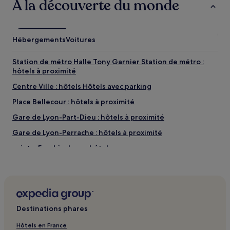
À la découverte du monde
Hébergements
Voitures
Station de métro Halle Tony Garnier Station de métro :
hôtels à proximité
Centre Ville : hôtels Hôtels avec parking
Place Bellecour : hôtels à proximité
Gare de Lyon-Part-Dieu : hôtels à proximité
Gare de Lyon-Perrache : hôtels à proximité
Sainte-Foy-Lès-Lyon : hôtels
Tassin-La-Demi-Lune : hôtels Hôtels avec parking
Saint-Priest : hôtels Hôtels avec parking
Place Carnot : hôtels à proximité
Destinations phares
Station de métro Place Jean Jaurès : hôtels à proximité
Parc de la Tête d’or : hôtels à proximité
Hôtels en France