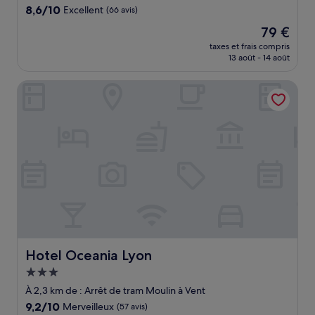
8.6
8,6/10
Excellent
(66 avis)
sur
Le
79 €
10,
nouveau
Excellent,
taxes et frais compris
prix
13 août - 14 août
(66 avis)
est
de
Hotel Oceania Lyon
79 €
Hotel Oceania Lyon
Hotel Oceania Lyon
Hébergement
3.0 étoiles
À 2,3 km de : Arrêt de tram Moulin à Vent
9.2
9,2/10
Merveilleux
(57 avis)