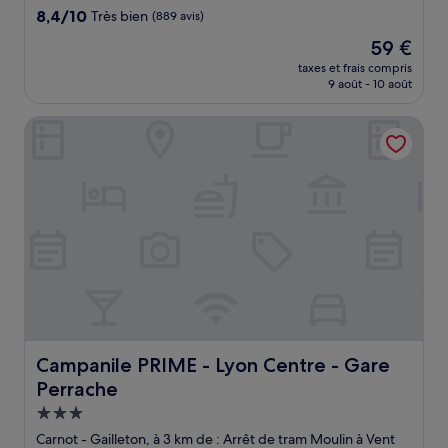
8.4
8,4/10
Très bien
(889 avis)
sur
Le
59 €
10,
nouveau
Très
taxes et frais compris
prix
9 août - 10 août
bien,
est
(889 avis)
de
Campanile PRIME - Lyon Centre - Gare Perrache
59 €
Campanile PRIME - Lyon Centre - Gare Perrache
Campanile PRIME - Lyon Centre - Gare
Perrache
Hébergement
3.0 étoiles
Carnot - Gailleton, à 3 km de : Arrêt de tram Moulin à Vent