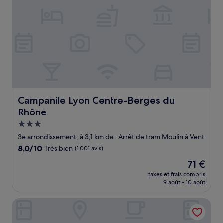
Campanile Lyon Centre-Berges du Rhône
Campanile Lyon Centre-Berges du
Rhône
Hébergement
3.0 étoiles
3e arrondissement, à 3,1 km de : Arrêt de tram Moulin à Vent
8.0
8,0/10
Très bien
(1 001 avis)
sur
Le
71 €
10,
nouveau
Très
taxes et frais compris
prix
9 août - 10 août
bien,
est
(1 001 avis)
de
Appart'hôtel Odalys City - Lyon Centre Confluence
71 €