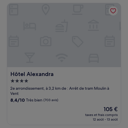
de
Hôtel Alexandra
85 €
Hôtel Alexandra
Hôtel Alexandra
Hébergement
4.0 étoiles
2e arrondissement, à 3,2 km de : Arrêt de tram Moulin à
Vent
8.4
8,4/10
Très bien
(703 avis)
sur
Le
105 €
10,
nouveau
Très
taxes et frais compris
prix
12 août - 13 août
bien,
est
(703 avis)