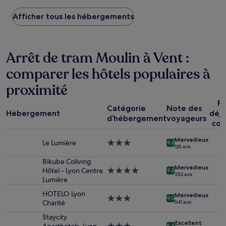
plus
Afficher tous les hébergements
bas
trouvé
au
cours
Arrêt de tram Moulin à Vent :
des
24 dernières
comparer les hôtels populaires à
heures
sur
proximité
la
base
Pe
d’un
Catégorie
Note des
Hébergement
déj
séjour
d’hébergement
voyageurs
com
d’une
nuit
Merveilleux
Le Lumière
Hébergement
pour
9.2
125 avis
3.0 étoiles
2 adultes.
Bikube Coliving
Les
Merveilleux
Hôtel - Lyon Centre
Hébergement
prix
9.2
352 avis
Lumière
4.0 étoiles
et
la
HOTELO Lyon
Merveilleux
disponibilité
Hébergement
9.0
Charité
541 avis
sont
3.0 étoiles
susceptibles
Staycity
Excellent
de
8.8