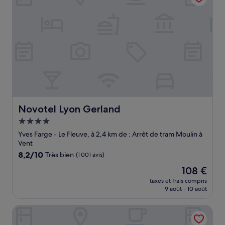
Novotel Lyon Gerland
Novotel Lyon Gerland
Hébergement
4.0 étoiles
Yves Farge - Le Fleuve, à 2,4 km de : Arrêt de tram Moulin à
Vent
8.2
8,2/10
Très bien
(1 001 avis)
sur
Le
108 €
10,
nouveau
Très
taxes et frais compris
prix
9 août - 10 août
bien,
est
(1 001 avis)
de
Residhotel Lyon Part Dieu
108 €