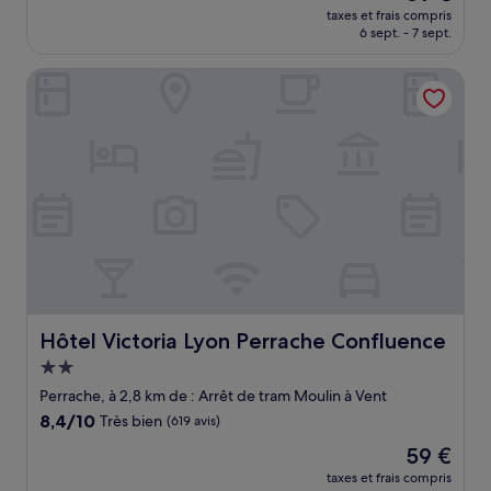
nouveau
Très
taxes et frais compris
prix
6 sept. - 7 sept.
bien,
est
(399 avis)
de
Hôtel Victoria Lyon Perrache Confluence
89 €
Hôtel Victoria Lyon Perrache Confluence
Hôtel Victoria Lyon Perrache Confluence
Hébergement
2.0 étoiles
Perrache, à 2,8 km de : Arrêt de tram Moulin à Vent
8.4
8,4/10
Très bien
(619 avis)
sur
Le
59 €
10,
nouveau
Très
taxes et frais compris