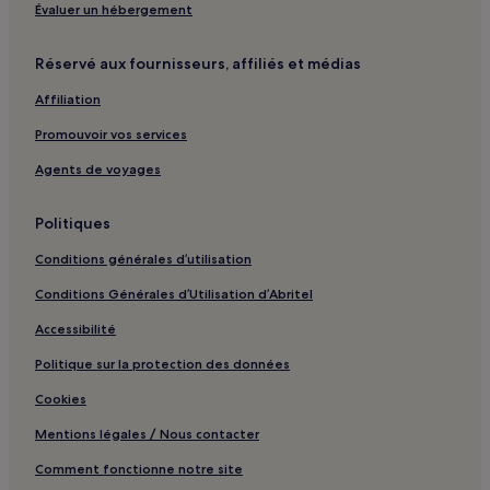
Lyon : Chambres d’hôtes
Évaluer un hébergement
Lyon : hôtels Hôtels pas chers
Réservé aux fournisseurs, affiliés et médias
Lyon : hôtels 4 étoiles
Affiliation
Lyon : hôtels Hôtels LGBTQIA+ friendly
Promouvoir vos services
Lyon : hôtels Hôtels-boutiques
Agents de voyages
Lyon : hôtels
Caluire-Et-Cuire : hôtels Hôtels avec parking
Politiques
Meyzieu : hôtels Hôtels avec parking
Conditions générales d’utilisation
Dardilly : hôtels Hôtels avec parking
Conditions Générales d’Utilisation d’Abritel
Dardilly : hôtels Hôtels d’affaires
Accessibilité
Vénissieux : hôtels Hôtels avec parking
Politique sur la protection des données
Villeurbanne : hôtels Hôtels avec parking
Cookies
Bron : hôtels Hôtels avec parking
Mentions légales / Nous contacter
Bron : hôtels 3 étoiles
Vienne : hôtels Hôtels avec parking
Comment fonctionne notre site