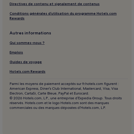
Vienne : hôtels Hôtels familiaux
Directives de contenu et signalement de contenus
Hôpital privé Jean Mermoz : hôtels à proximité
Conditions générales d’utilisation du programme Hotels.com
Rewards
Arrêt de tram Manufacture - Montluc : hôtels à proximité
Arrêt de tram ENS Lyon : hôtels à proximité
Autres informations
Arrêt de tram Grange Rouge - Santy : hôtels à proximité
Qui sommes-nous ?
Arrêt de tram Petite Guille : hôtels à proximité
Emplois
Arrêt de tram Beauvisage - Pressensé : hôtels à proximité
Guides de voyage
Arrêt de tram Mermoz - Moselle : hôtels à proximité
Hotels.com Rewards
Arrêt de tram Lycée Colbert : hôtels à proximité
Parmi les moyens de paiement acceptés sur fr.hotels.com figurent :
Salle de concert LDLC Arena : hôtels à proximité
American Express, Diner’s Club International, Mastercard, Visa, Visa
Les Cordeliers : hôtels Hôtels d’affaires
Electron, CartaSi, Carte Bleue, PayPal et Eurocard.
© 2026 Hotels.com, L.P., une entreprise d’Expedia Group. Tous droits
États-Unis - Le Bocage : hôtels
réservés. Hotels.com et le logo Hotels.com sont des marques
commerciales ou des marques déposées d’Hotels.com, L.P.
Saint-Georges : hôtels
2e arrondissement : hôtels Hôtels avec parking
2e arrondissement : hôtels Hôtels avec centre de fitness