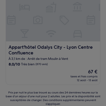
Appart'hôtel Odalys City - Lyon Centre Confluence
Appart'hôtel Odalys City - Lyon Centre
Confluence
À 3,1 km de : Arrêt de tram Moulin à Vent
8.0
8,0/10
Très bien
(870 avis)
sur
Le
67 €
10,
nouveau
Très
taxes et frais compris
prix
12 août - 13 août
bien,
est
(870 avis)
de
67 €
Prix
Prix par nuit le plus bas trouvé au cours des 24 dernières heures sur la
base d’un séjour d’une nuit pour 2 adultes. Les prix et la disponibilité sont
par
susceptibles de changer. Des conditions supplémentaires peuvent
nuit
s’appliquer.
le