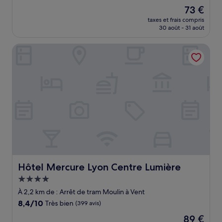
sur
Le
73 €
10,
nouveau
Merveilleux,
taxes et frais compris
prix
30 août - 31 août
(57 avis)
est
de
Hôtel Mercure Lyon Centre Lumière
73 €
Hôtel Mercure Lyon Centre Lumière
Hôtel Mercure Lyon Centre Lumière
Hébergement
4.0 étoiles
À 2,2 km de : Arrêt de tram Moulin à Vent
8.4
8,4/10
Très bien
(399 avis)
sur
Le
89 €
10,