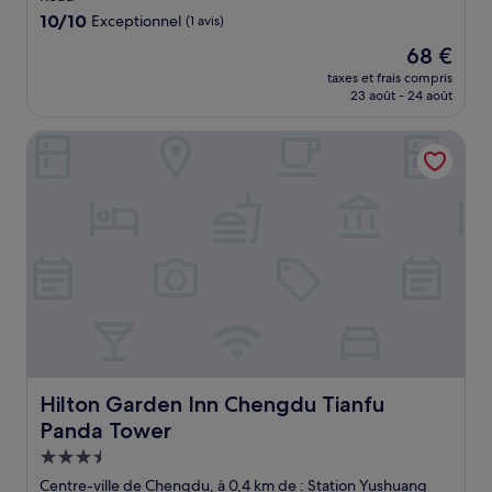
10.0
10/10
Exceptionnel
(1 avis)
sur
Le
68 €
10,
nouveau
Exceptionnel,
taxes et frais compris
prix
23 août - 24 août
(1 avis)
est
de
Hilton Garden Inn Chengdu Tianfu Panda Tower
68 €
Hilton Garden Inn Chengdu Tianfu Panda Tower
Hilton Garden Inn Chengdu Tianfu
Panda Tower
Hébergement
3.5 étoiles
Centre-ville de Chengdu, à 0,4 km de : Station Yushuang