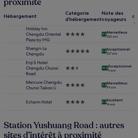
proximité
la
base
d’un
Catégorie
Note des
Hébergement
dé
séjour
d’hébergement
voyageurs
c
d’une
Holiday Inn
nuit
Merveilleux
Chengdu Oriental
Hébergement
pour
9.2
320 avis
Plaza by IHG
4.0 étoiles
2 adultes.
Les
Shangri-La
Exceptionnel
Hébergement
prix
9.4
Chengdu
237 avis
5.0 étoiles
et
la
Enji S Hotel
Exceptionnel
disponibilité
Chengdu Chunxi
Hébergement
10.0
5 avis
sont
Road
2.5 étoiles
susceptibles
Mercure Chengdu
Merveilleux
de
Hébergement
9.2
Chunxi Taikoo Li
59 avis
changer.
4.0 étoiles
Des
Excellent
conditions
Echarm Hotel
Hébergement
8.6
16 avis
supplémentaires
4.0 étoiles
peuvent
s’appliquer.
Station Yushuang Road : autres
sites d’intérêt à proximité