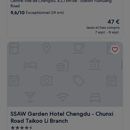
Centre-ville de Chengdu, à 2,1 km de : Station Yushuang
Road
9.6
9,6/10
Exceptionnel
(28 avis)
sur
Le
47 €
10,
nouveau
Exceptionnel,
taxes et frais compris
prix
7 sept. - 8 sept.
(28 avis)
est
de
SSAW Garden Hotel Chengdu - Chunxi Road Taikoo Li Bra
47 €
SSAW Garden Hotel Chengdu - Chunxi Road Taikoo Li B
SSAW Garden Hotel Chengdu - Chunxi
Road Taikoo Li Branch
Hébergement