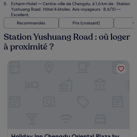
Echarm Hotel
— Centre-ville de Chengdu, à 1,6 km de : Station
Yushuang Road. Hôtel 4 étoiles. Avis voyageurs : 8,6/10 —
Excellent.
Recommandés
Prix (croissant)
Di
Station Yushuang Road : où loger
à proximité ?
Holiday Inn Chengdu Oriental Plaza by IHG
Holiday Inn Chengdu Oriental Plaza by IHG
Holiday Inn Chengdu Oriental Plaza by