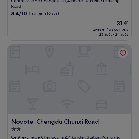
Centre-ville de Chengdu, à 1,4 km de : Station Yushuang
Road
8.4
8,4/10
Très bien
(6 avis)
sur
Le
31 €
10,
nouveau
Très
taxes et frais compris
prix
23 août - 24 août
bien,
est
(6 avis)
de
Novotel Chengdu Chunxi Road
31 €
Novotel Chengdu Chunxi Road
Novotel Chengdu Chunxi Road
Hébergement
2.0 étoiles
Centre-ville de Chengdu, à 2,4 km de : Station Yushuang