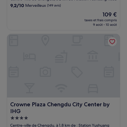
9.2
9,2/10
Merveilleux
(149 avis)
sur
Le
109 €
10,
nouveau
Merveilleux,
taxes et frais compris
prix
9 août - 10 août
(149 avis)
est
de
Crowne Plaza Chengdu City Center by IHG
109 €
Crowne Plaza Chengdu City Center by IHG
Crowne Plaza Chengdu City Center by
IHG
Hébergement
4.0 étoiles
Centre-ville de Chengdu, à 1,8 km de : Station Yushuang