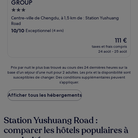
GROUP
Hébergement
3.0 étoiles
Centre-ville de Chengdu, à 1,5 km de : Station Yushuang
Road
10.0
10/10
Exceptionnel
(4 avis)
sur
Le
111 €
10,
nouveau
Exceptionnel,
taxes et frais compris
prix
24 août - 25 août
(4 avis)
est
de
111 €
Prix
Prix par nuit le plus bas trouvé au cours des 24 dernières heures sur la
base d’un séjour d’une nuit pour 2 adultes. Les prix et la disponibilité sont
par
susceptibles de changer. Des conditions supplémentaires peuvent
nuit
s’appliquer.
le
plus
Afficher tous les hébergements
bas
trouvé
au
cours
Station Yushuang Road :
des
24 dernières
comparer les hôtels populaires à
heures
sur