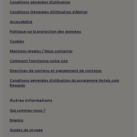
Station de métro Dongjiao Memory : hôtels à proximité
Conditions générales d’utilisation
Station de métro Hongxingqiao : hôtels à proximité
Conditions Générales d’Utilisation d’Abritel
Station de métro Honghe : hôtels à proximité
Accessibilité
Station Xinghe : hôtels à proximité
Politique sur la protection des données
Station de métro Sichuan Normal University : hôtels à
Cookies
proximité
Mentions légales / Nous contacter
Station de métro Shanbanqiao : hôtels à proximité
Station Temple taoïste de Qingyang : hôtels à proximité
Comment fonctionne notre site
Station de métro Université de technologie de Chengdu :
Directives de contenu et signalement de contenus
hôtels à proximité
Conditions générales d’utilisation du programme Hotels.com
Gare de Chengdudong : hôtels à proximité
Rewards
Station Parc du Lac Est : hôtels à proximité
Autres informations
Station de métro Chunxi Road : hôtels à proximité
Qui sommes-nous ?
Station Xinnanmen : hôtels à proximité
Emplois
Station de métro People's Park : hôtels à proximité
Guides de voyage
Station Lailong : hôtels à proximité