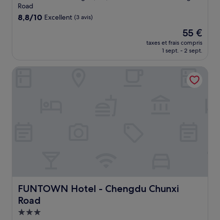
Road
8.8
8,8/10
Excellent
(3 avis)
sur
Le
55 €
10,
nouveau
Excellent,
taxes et frais compris
prix
1 sept. - 2 sept.
(3 avis)
est
de
FUNTOWN Hotel - Chengdu Chunxi Road
55 €
FUNTOWN Hotel - Chengdu Chunxi Road
FUNTOWN Hotel - Chengdu Chunxi
Road
Hébergement