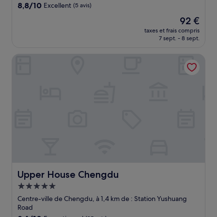
8.8
8,8/10
Excellent
(5 avis)
sur
Le
92 €
10,
nouveau
Excellent,
taxes et frais compris
prix
7 sept. - 8 sept.
(5 avis)
est
de
Upper House Chengdu
92 €
Upper House Chengdu
Upper House Chengdu
Hébergement
5.0 étoiles
Centre-ville de Chengdu, à 1,4 km de : Station Yushuang
Road