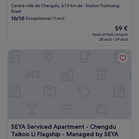
4.5 étoiles
Centre-ville de Chengdu, à 1,9 km de : Station Yushuang
Road
10.0
10/10
Exceptionnel
(11 avis)
sur
Le
59 €
10,
nouveau
Exceptionnel,
taxes et frais compris
prix
28 août - 29 août
(11 avis)
est
de
SEYA Serviced Apartment - Chengdu Taikoo Li Flagship 
59 €
SEYA Serviced Apartment - Chengdu Taikoo Li Flagshi
SEYA Serviced Apartment - Chengdu
Taikoo Li Flagship - Managed by SEYA