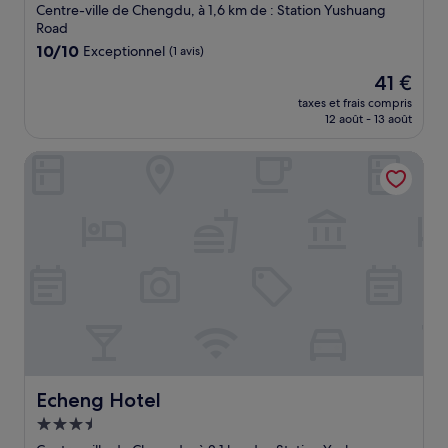
3.0 étoiles
Centre-ville de Chengdu, à 1,6 km de : Station Yushuang
Road
10.0
10/10
Exceptionnel
(1 avis)
sur
Le
41 €
10,
nouveau
Exceptionnel,
taxes et frais compris
prix
12 août - 13 août
(1 avis)
est
de
Echeng Hotel
41 €
Echeng Hotel
Echeng Hotel
Hébergement
3.5 étoiles