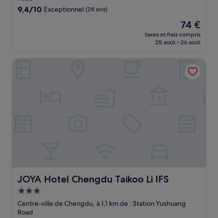
9.4
9,4/10
Exceptionnel
(28 avis)
sur
Le
74 €
10,
nouveau
Exceptionnel,
taxes et frais compris
prix
25 août - 26 août
(28 avis)
est
de
JOYA Hotel Chengdu Taikoo Li IFS
74 €
JOYA Hotel Chengdu Taikoo Li IFS
JOYA Hotel Chengdu Taikoo Li IFS
Hébergement
3.0 étoiles
Centre-ville de Chengdu, à 1,1 km de : Station Yushuang
Road