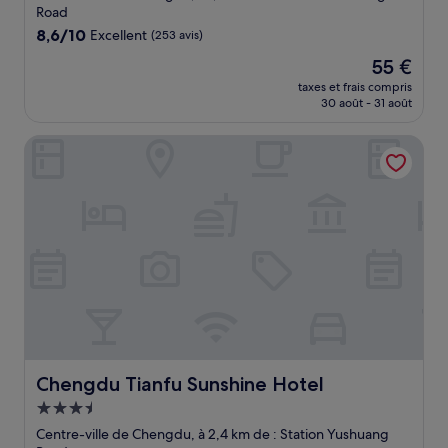
Road
8.6
8,6/10
Excellent
(253 avis)
sur
Le
55 €
10,
nouveau
Excellent,
taxes et frais compris
prix
30 août - 31 août
(253 avis)
est
de
Chengdu Tianfu Sunshine Hotel
55 €
Chengdu Tianfu Sunshine Hotel
Chengdu Tianfu Sunshine Hotel
Hébergement
3.5 étoiles
Centre-ville de Chengdu, à 2,4 km de : Station Yushuang