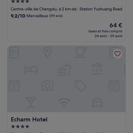
Hébergement
4.0 étoiles
Centre-ville de Chengdu, à 2 km de : Station Yushuang Road
9.2
9,2/10
Merveilleux
(59 avis)
sur
Le
64 €
10,
nouveau
Merveilleux,
taxes et frais compris
prix
24 août - 25 août
(59 avis)
est
de
Echarm Hotel
64 €
Echarm Hotel
Echarm Hotel
Hébergement