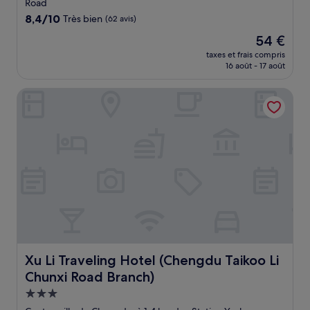
Road
8.4
8,4/10
Très bien
(62 avis)
sur
Le
54 €
10,
nouveau
Très
taxes et frais compris
prix
16 août - 17 août
bien,
est
(62 avis)
de
Xu Li Traveling Hotel (Chengdu Taikoo Li Chunxi Road Bran
54 €
Xu Li Traveling Hotel (Chengdu Taikoo Li Chunxi Road Br
Xu Li Traveling Hotel (Chengdu Taikoo Li
Chunxi Road Branch)
Hébergement
3.0 étoiles