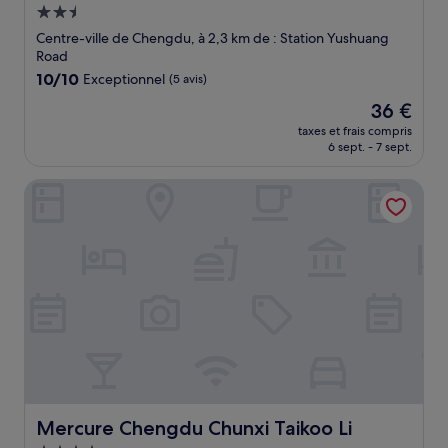
Hébergement
2.5 étoiles
Centre-ville de Chengdu, à 2,3 km de : Station Yushuang
Road
10.0
10/10
Exceptionnel
(5 avis)
sur
Le
36 €
10,
nouveau
Exceptionnel,
taxes et frais compris
prix
6 sept. - 7 sept.
(5 avis)
est
de
Mercure Chengdu Chunxi Taikoo Li
36 €
Mercure Chengdu Chunxi Taikoo Li
Mercure Chengdu Chunxi Taikoo Li