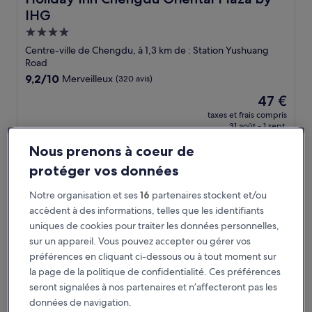
IHG
Hébergement
4.0 étoiles
Centre-ville de Chengdu, à 1,3 km de : Station Yushuang
Road
9.2
9,2/10
Merveilleux
(320 avis)
sur
Le
47 €
10,
nouveau
Merveilleux,
taxes et frais compris
prix
31 août - 1 sept.
(320 avis)
est
de
Nous prenons à coeur de
Shangri-La Chengdu
47 €
protéger vos données
Notre organisation et ses
16
partenaires stockent et/ou
accèdent à des informations, telles que les identifiants
uniques de cookies pour traiter les données personnelles,
sur un appareil. Vous pouvez accepter ou gérer vos
préférences en cliquant ci-dessous ou à tout moment sur
la page de la politique de confidentialité. Ces préférences
seront signalées à nos partenaires et n’affecteront pas les
données de navigation.