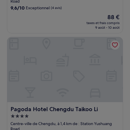
Road
9.6
9,6/10
Exceptionnel
(4 avis)
sur
Le
88 €
10,
nouveau
Exceptionnel,
taxes et frais compris
prix
9 août - 10 août
(4 avis)
est
de
Pagoda Hotel Chengdu Taikoo Li
88 €
Pagoda Hotel Chengdu Taikoo Li
Pagoda Hotel Chengdu Taikoo Li
Hébergement
4.0 étoiles
Centre-ville de Chengdu, à 1,4 km de : Station Yushuang
Road