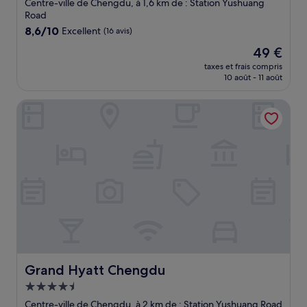
4.0 étoiles
Centre-ville de Chengdu, à 1,6 km de : Station Yushuang
Road
8.6
8,6/10
Excellent
(16 avis)
sur
Le
49 €
10,
nouveau
Excellent,
taxes et frais compris
prix
10 août - 11 août
(16 avis)
est
de
Grand Hyatt Chengdu
49 €
Grand Hyatt Chengdu
Grand Hyatt Chengdu
Hébergement
4.5 étoiles
Centre-ville de Chengdu, à 2 km de : Station Yushuang Road