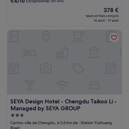
9.4
9,4/10
Exceptionnel
(85 avis)
sur
Le
378 €
10,
nouveau
Exceptionnel,
taxes et frais compris
prix
16 août - 17 août
(85 avis)
est
de
SEYA Design Hotel - Chengdu Taikoo Li - Managed by S
378 €
SEYA Design Hotel - Chengdu Taikoo Li - Managed by 
SEYA Design Hotel - Chengdu Taikoo Li -
Managed by SEYA GROUP
Hébergement
3.0 étoiles
Centre-ville de Chengdu, à 0,6 km de : Station Yushuang
Road