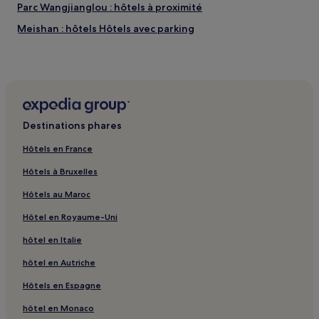
Parc Wangjianglou : hôtels à proximité
Meishan : hôtels Hôtels avec parking
Meishan : hôtels Hôtels pas chers
Meishan : hôtels 2 étoiles
Meishan : hôtels Hôtels d’affaires
Université du Sichuan : hôtels à proximité
Destinations phares
Jianyang : hôtels Hôtels avec parking
Hôtels en France
Station Renmin Road North : hôtels à proximité
Hôtels à Bruxelles
Station Place Tianfu : hôtels à proximité
Hôtels au Maroc
Chengdu : hôtels Hôtels avec parking
Hôtel en Royaume-Uni
Chengdu : hôtels Hôtels avec centre de fitness
hôtel en Italie
Chengdu : hôtels Hôtels avec petit-déjeuner gratuit
Chengdu : Appart’hôtels
hôtel en Autriche
Chengdu : hôtels 3 étoiles
Hôtels en Espagne
Chengdu : hôtels Hôtels LGBTQIA+ friendly
hôtel en Monaco