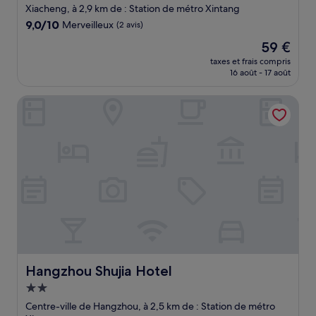
3.0 étoiles
Xiacheng, à 2,9 km de : Station de métro Xintang
9.0
9,0/10
Merveilleux
(2 avis)
sur
Le
59 €
10,
nouveau
Merveilleux,
taxes et frais compris
prix
16 août - 17 août
(2 avis)
est
de
Hangzhou Shujia Hotel
59 €
Hangzhou Shujia Hotel
Hangzhou Shujia Hotel
Hébergement
2.0 étoiles
Centre-ville de Hangzhou, à 2,5 km de : Station de métro