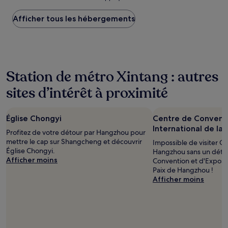
le
plus
Afficher tous les hébergements
bas
trouvé
au
cours
des
24 dernières
Station de métro Xintang : autres
heures
sur
sites d’intérêt à proximité
la
base
d’un
Église Chongyi
Centre de Conventi
séjour
International de la
d’une
Profitez de votre détour par Hangzhou pour
nuit
mettre le cap sur Shangcheng et découvrir
Impossible de visiter Ce
pour
Église Chongyi.
Hangzhou sans un déto
2 adultes.
Afficher moins
Convention et d'Expositi
Les
Paix de Hangzhou !
prix
Afficher moins
et
la
disponibilité
sont
susceptibles