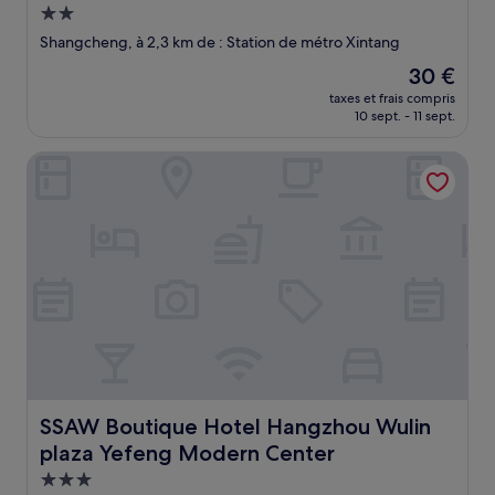
Hébergement
2.0 étoiles
Shangcheng, à 2,3 km de : Station de métro Xintang
Le
30 €
nouveau
taxes et frais compris
prix
10 sept. - 11 sept.
est
de
SSAW Boutique Hotel Hangzhou Wulin plaza Yefeng Mode
30 €
SSAW Boutique Hotel Hangzhou Wulin plaza Yefeng Mo
SSAW Boutique Hotel Hangzhou Wulin
plaza Yefeng Modern Center
Hébergement