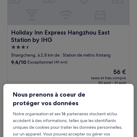
Holiday Inn Express Hangzhou East Station by IHG
Holiday Inn Express Hangzhou East
Station by IHG
Hébergement
3.5 étoiles
Shangcheng, à 2,8 km de : Station de métro Xintang
9.4
9,4/10
Exceptionnel
(45 avis)
sur
Le
56 €
10,
nouveau
Exceptionnel,
taxes et frais compris
prix
30 août - 31 août
(45 avis)
est
de
Nous prenons à coeur de
SSAW Boutique Hotel Hangzhou East Railway Station - Clo
56 €
protéger vos données
Notre organisation et ses
16
partenaires stockent et/ou
accèdent à des informations, telles que les identifiants
uniques de cookies pour traiter les données personnelles,
sur un appareil. Vous pouvez accepter ou gérer vos