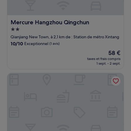
Mercure Hangzhou Qingchun
Mercure Hangzhou Qingchun
Hébergement
2.0 étoiles
Qianjiang New Town, à 2,1 km de : Station de métro Xintang
10.0
10/10
Exceptionnel
(1 avis)
sur
Le
58 €
10,
nouveau
Exceptionnel,
taxes et frais compris
prix
1 sept. - 2 sept.
(1 avis)
est
de
Hangzhou Tianyuan Tower Hotel
58 €