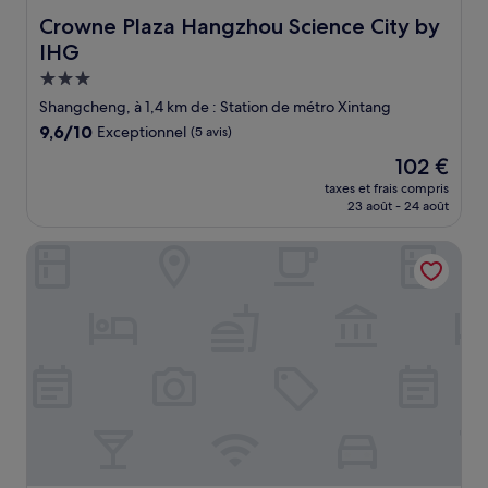
Crowne Plaza Hangzhou Science City by IHG
Crowne Plaza Hangzhou Science City by
IHG
Hébergement
3.0 étoiles
Shangcheng, à 1,4 km de : Station de métro Xintang
9.6
9,6/10
Exceptionnel
(5 avis)
sur
Le
102 €
10,
nouveau
Exceptionnel,
taxes et frais compris
prix
23 août - 24 août
(5 avis)
est
de
Lead Noble Boutique Hotel
102 €