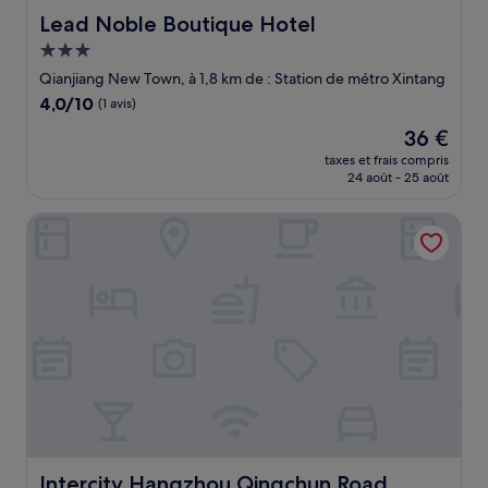
Lead Noble Boutique Hotel
Lead Noble Boutique Hotel
Hébergement
3.0 étoiles
Qianjiang New Town, à 1,8 km de : Station de métro Xintang
4.0
4,0/10
(1 avis)
sur
Le
36 €
10,
nouveau
(1 avis)
taxes et frais compris
prix
24 août - 25 août
est
de
Intercity Hangzhou Qingchun Road Hotel
36 €
Intercity Hangzhou Qingchun Road Hotel
Intercity Hangzhou Qingchun Road