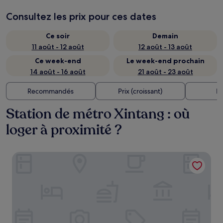
Consultez les prix pour ces dates
Ce soir
Demain
11 août - 12 août
12 août - 13 août
Ce week-end
Le week-end prochain
14 août - 16 août
21 août - 23 août
Recommandés
Prix (croissant)
Di
Station de métro Xintang : où
loger à proximité ?
Holiday Inn Express Hangzhou East Station by IHG