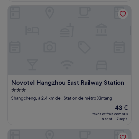
de
Novotel Hangzhou East Railway Station
24 €
Novotel Hangzhou East Railway Station
Novotel Hangzhou East Railway Station
Hébergement
3.0 étoiles
Shangcheng, à 2,4 km de : Station de métro Xintang
Le
43 €
nouveau
taxes et frais compris
prix
6 sept. - 7 sept.
est
de
Hangzhou Luming Linshe Hotel (Qingchun Square Subway 
43 €