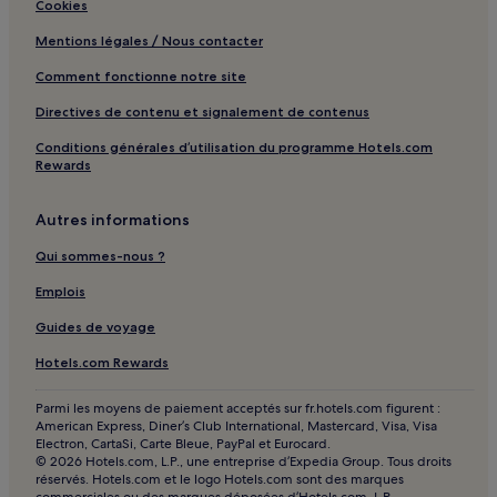
Cookies
Ancienne rue Qinghefang : Hôtels avec centre de fitness à
proximité
Mentions légales / Nous contacter
Ancienne rue Qinghefang : Hôtels d’affaires à proximité
Comment fonctionne notre site
Huzhou : hôtels Hôtels avec piscine
Directives de contenu et signalement de contenus
Huzhou : hôtels Hôtels avec parking
Conditions générales d’utilisation du programme Hotels.com
Huzhou : hôtels Hôtels avec centre de fitness
Rewards
Huzhou : Chambres d’hôtes
Autres informations
Huzhou : hôtels Hôtels pas chers
Qui sommes-nous ?
Huzhou : hôtels 2 étoiles
Emplois
Huzhou : hôtels 3 étoiles
Guides de voyage
Huzhou : hôtels 5 étoiles
Huzhou : hôtels Hôtels d’affaires
Hotels.com Rewards
Huzhou : hôtels Hôtels LGBTQIA+ friendly
Parmi les moyens de paiement acceptés sur fr.hotels.com figurent :
American Express, Diner’s Club International, Mastercard, Visa, Visa
Jiaxing : hôtels Hôtels avec parking
Electron, CartaSi, Carte Bleue, PayPal et Eurocard.
© 2026 Hotels.com, L.P., une entreprise d’Expedia Group. Tous droits
Jiaxing : hôtels Hôtels avec petit-déjeuner gratuit
réservés. Hotels.com et le logo Hotels.com sont des marques