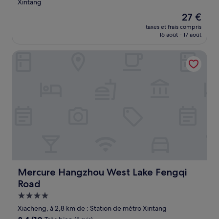
Xintang
Le
27 €
nouveau
taxes et frais compris
prix
16 août - 17 août
est
de
Mercure Hangzhou West Lake Fengqi Road
27 €
Mercure Hangzhou West Lake Fengqi Road
Mercure Hangzhou West Lake Fengqi
Road
Hébergement
4.0 étoiles
Xiacheng, à 2,8 km de : Station de métro Xintang
8.4