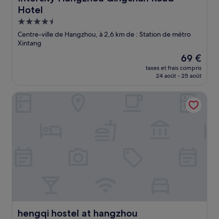
Hotel
Hébergement
4.5 étoiles
Centre-ville de Hangzhou, à 2,6 km de : Station de métro
Xintang
Le
69 €
nouveau
taxes et frais compris
prix
24 août - 25 août
est
de
hengqi hostel at hangzhou
69 €
hengqi hostel at hangzhou
hengqi hostel at hangzhou