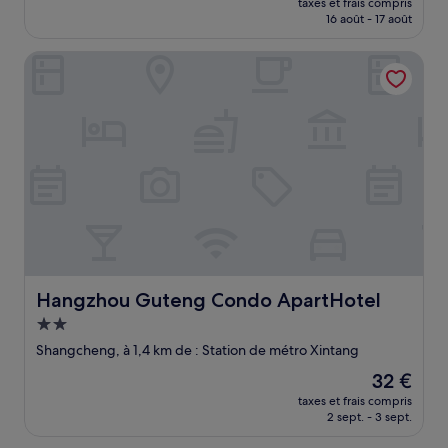
taxes et frais compris
prix
16 août - 17 août
est
de
Hangzhou Guteng Condo ApartHotel
32 €
Hangzhou Guteng Condo ApartHotel
Hangzhou Guteng Condo ApartHotel
Hébergement
2.0 étoiles
Shangcheng, à 1,4 km de : Station de métro Xintang
Le
32 €
nouveau
taxes et frais compris
prix
2 sept. - 3 sept.
est