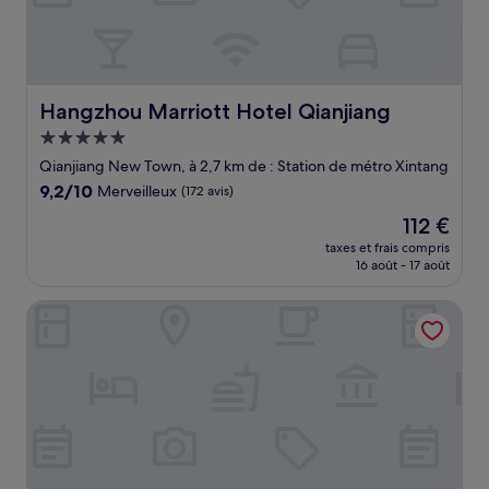
Hangzhou Marriott Hotel Qianjiang
Hangzhou Marriott Hotel Qianjiang
Hébergement
5.0 étoiles
Qianjiang New Town, à 2,7 km de : Station de métro Xintang
9.2
9,2/10
Merveilleux
(172 avis)
sur
Le
112 €
10,
nouveau
Merveilleux,
taxes et frais compris
prix
16 août - 17 août
(172 avis)
est
de
Mercure Hangzhou Qingchun
112 €