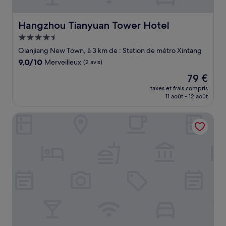
Hangzhou Tianyuan Tower Hotel
Hangzhou Tianyuan Tower Hotel
Hébergement
4.5 étoiles
Qianjiang New Town, à 3 km de : Station de métro Xintang
9.0
9,0/10
Merveilleux
(2 avis)
sur
Le
79 €
10,
nouveau
Merveilleux,
taxes et frais compris
prix
11 août - 12 août
(2 avis)
est
de
Crowne Plaza Hangzhou Science City by IHG
79 €