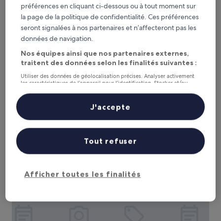
préférences en cliquant ci-dessous ou à tout moment sur
la page de la politique de confidentialité. Ces préférences
seront signalées à nos partenaires et n’affecteront pas les
données de navigation.
SSAW Boutique Hotel Hangzhou East Railway Station - C
SSAW Boutique Hotel Hangzhou East
Nos équipes ainsi que nos partenaires externes,
Railway Station - Close to West Lake
traitent des données selon les finalités suivantes :
Hébergement
Utiliser des données de géolocalisation précises. Analyser activement
les caractéristiques de l’appareil pour l’identification. Stocker et/ou
4.5 étoiles
Shangcheng, à 1,7 km de : Station de métro Xintang
accéder à des informations sur un appareil. Publicités et contenu
personnalisés, mesure de performance des publicités et du contenu,
9.0
9,0/10
Merveilleux
(12 avis)
études d’audience et développement de services.
J'accepte
sur
Le
51 €
Liste de nos partenaires (fournisseurs)
10,
nouveau
Merveilleux,
taxes et frais compris
prix
16 août - 17 août
(12 avis)
est
Tout refuser
de
Hangzhou Marriott Hotel Qianjiang
51 €
Afficher toutes les finalités