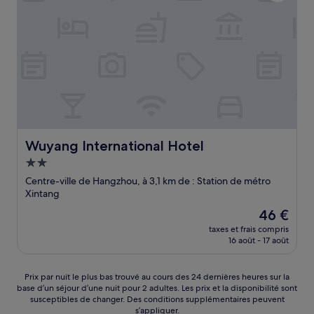
Wuyang International Hotel
Wuyang International Hotel
Hébergement
2.0 étoiles
Centre-ville de Hangzhou, à 3,1 km de : Station de métro
Xintang
Le
46 €
nouveau
taxes et frais compris
prix
16 août - 17 août
est
de
46 €
Prix
Prix par nuit le plus bas trouvé au cours des 24 dernières heures sur la
base d’un séjour d’une nuit pour 2 adultes. Les prix et la disponibilité sont
par
susceptibles de changer. Des conditions supplémentaires peuvent
nuit
s’appliquer.