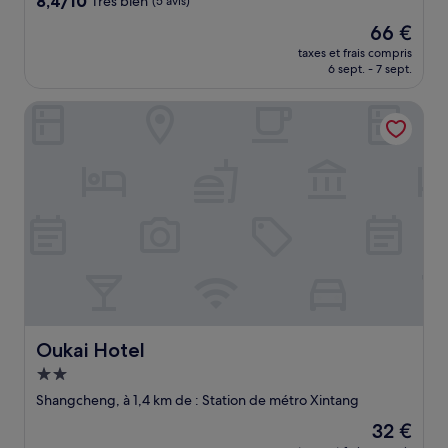
8,4/10
Très bien
(5 avis)
sur
Le
66 €
10,
nouveau
Très
taxes et frais compris
prix
6 sept. - 7 sept.
bien,
est
(5 avis)
de
Oukai Hotel
66 €
Oukai Hotel
Oukai Hotel
Hébergement
2.0 étoiles
Shangcheng, à 1,4 km de : Station de métro Xintang
Le
32 €
nouveau