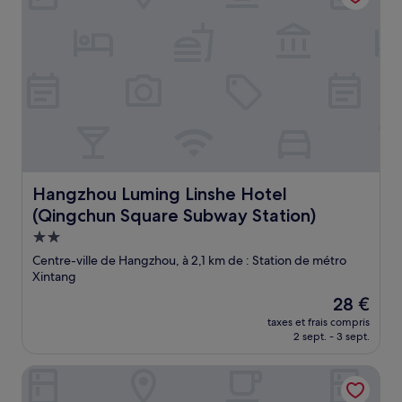
Hangzhou Luming Linshe Hotel (Qingchun Square Subway
Hangzhou Luming Linshe Hotel
(Qingchun Square Subway Station)
Hébergement
2.0 étoiles
Centre-ville de Hangzhou, à 2,1 km de : Station de métro
Xintang
Le
28 €
nouveau
taxes et frais compris
prix
2 sept. - 3 sept.
est
de
Wuyang International Hotel
28 €