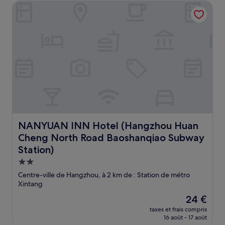
de
NANYUAN INN Hotel (Hangzhou Huan Cheng North Road B
32 €
NANYUAN INN Hotel (Hangzhou Huan Cheng North Road
NANYUAN INN Hotel (Hangzhou Huan
Cheng North Road Baoshanqiao Subway
Station)
Hébergement
2.0 étoiles
Centre-ville de Hangzhou, à 2 km de : Station de métro
Xintang
Le
24 €
nouveau
taxes et frais compris
prix
16 août - 17 août
est