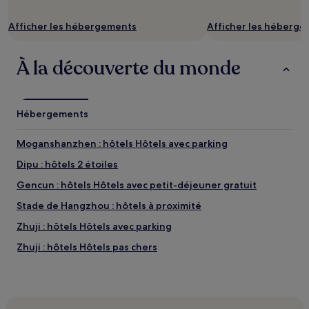
de
changer.
Afficher les hébergements
Afficher les héberg
Des
conditions
supplémentaires
À la découverte du monde
peuvent
s’appliquer.
Hébergements
Moganshanzhen : hôtels Hôtels avec parking
Dipu : hôtels 2 étoiles
Gencun : hôtels Hôtels avec petit-déjeuner gratuit
Stade de Hangzhou : hôtels à proximité
Zhuji : hôtels Hôtels avec parking
Zhuji : hôtels Hôtels pas chers
Zhuji : hôtels 2 étoiles
Zhuji : hôtels Hôtels d’affaires