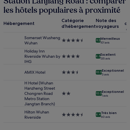
Station Lanjiang Road : comparer
24 dernières
les hôtels populaires à proximité
heures
sur
la
Catégorie
Note des
Hébergement
dé
base
d’hébergement
voyageurs
c
d’un
séjour
Somerset Wusheng
Merveilleux
d’une
Hébergement
9.2
Wuhan
101 avis
nuit
4.5 étoiles
pour
Holiday Inn
Excellent
2 adultes.
Riverside Wuhan by
Hébergement
8.6
135 avis
Les
IHG
4.0 étoiles
prix
Exceptionnel
et
AMIX Hotel
Hébergement
10.0
3 avis
la
3.5 étoiles
disponibilité
H Hotel (Wuhan
sont
Hanzheng Street
susceptibles
Exceptionnel
Chongren Road
Hébergement
10.0
1 avis
de
Metro Station
2.0 étoiles
changer.
Jiangtan Branch)
Des
Hilton Wuhan
conditions
Très bien
Hébergement
8.4
Riverside
60 avis
supplémentaires
4.5 étoiles
peuvent
s’appliquer.