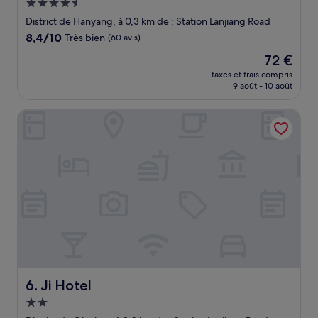
Hébergement
4.5 étoiles
District de Hanyang, à 0,3 km de : Station Lanjiang Road
8.4
8,4/10
Très bien
(60 avis)
sur
Le
72 €
10,
nouveau
Très
taxes et frais compris
prix
9 août - 10 août
bien,
est
(60 avis)
de
Ji Hotel
72 €
Ji Hotel
6. Ji Hotel
Hébergement