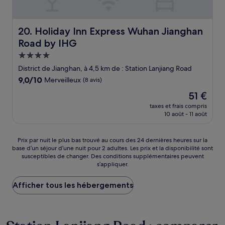
Holiday Inn Express Wuhan Jianghan Road by IHG
20. Holiday Inn Express Wuhan Jianghan
Road by IHG
Hébergement
4.0 étoiles
District de Jianghan, à 4,5 km de : Station Lanjiang Road
9.0
9,0/10
Merveilleux
(8 avis)
sur
Le
51 €
10,
nouveau
Merveilleux,
taxes et frais compris
prix
10 août - 11 août
(8 avis)
est
de
51 €
Prix
Prix par nuit le plus bas trouvé au cours des 24 dernières heures sur la
base d’un séjour d’une nuit pour 2 adultes. Les prix et la disponibilité sont
par
susceptibles de changer. Des conditions supplémentaires peuvent
nuit
s’appliquer.
le
plus
Afficher tous les hébergements
bas
trouvé
au
cours
des