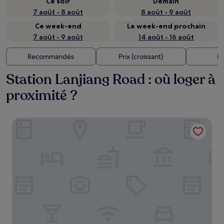
Ce soir
Demain
7 août - 8 août
8 août - 9 août
Ce week-end
Le week-end prochain
7 août - 9 août
14 août - 16 août
Recommandés
Prix (croissant)
Di
Station Lanjiang Road : où loger à
proximité ?
Somerset Wusheng Wuhan