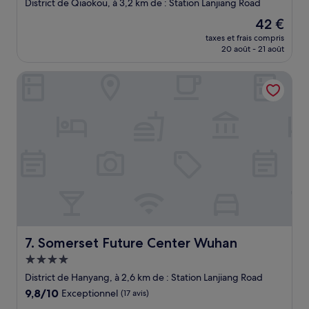
2.0 étoiles
District de Qiaokou, à 3,2 km de : Station Lanjiang Road
Le
42 €
nouveau
taxes et frais compris
prix
20 août - 21 août
est
de
Somerset Future Center Wuhan
42 €
Somerset Future Center Wuhan
7. Somerset Future Center Wuhan
Hébergement
4.0 étoiles
District de Hanyang, à 2,6 km de : Station Lanjiang Road
9.8
9,8/10
Exceptionnel
(17 avis)
sur