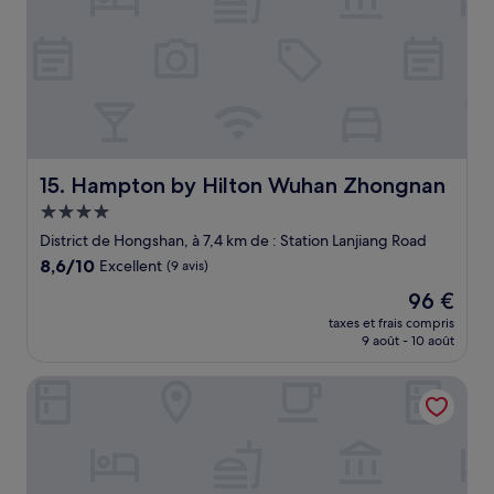
Hampton by Hilton Wuhan Zhongnan
15. Hampton by Hilton Wuhan Zhongnan
Hébergement
4.0 étoiles
District de Hongshan, à 7,4 km de : Station Lanjiang Road
8.6
8,6/10
Excellent
(9 avis)
sur
Le
96 €
10,
nouveau
Excellent,
taxes et frais compris
prix
9 août - 10 août
(9 avis)
est
de
Grand Mercure Wuhan Hanyang
96 €