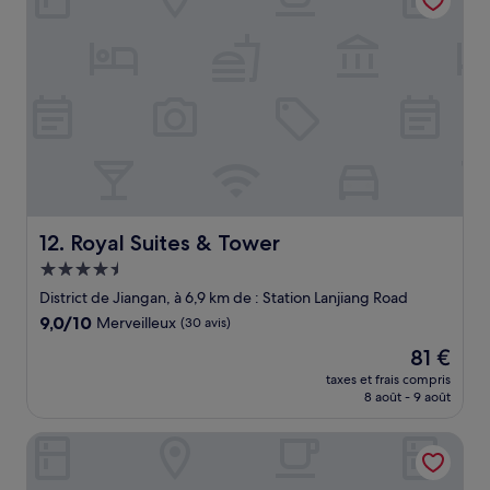
Royal Suites & Tower
12. Royal Suites & Tower
Hébergement
4.5 étoiles
District de Jiangan, à 6,9 km de : Station Lanjiang Road
9.0
9,0/10
Merveilleux
(30 avis)
sur
Le
81 €
10,
nouveau
Merveilleux,
taxes et frais compris
prix
8 août - 9 août
(30 avis)
est
de
voco Wuhan Xinhua by IHG
81 €