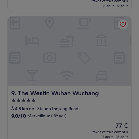
Exceptionnel,
taxes et frais compris
prix
8 août - 9 août
(14 avis)
est
de
The Westin Wuhan Wuchang
72 €
The Westin Wuhan Wuchang
9. The Westin Wuhan Wuchang
Hébergement
5.0 étoiles
À 4,8 km de : Station Lanjiang Road
9.0
9,0/10
Merveilleux
(159 avis)
sur
Le
77 €
10,
nouveau
Merveilleux,
taxes et frais compris
prix
17 août - 18 août
(159 avis)