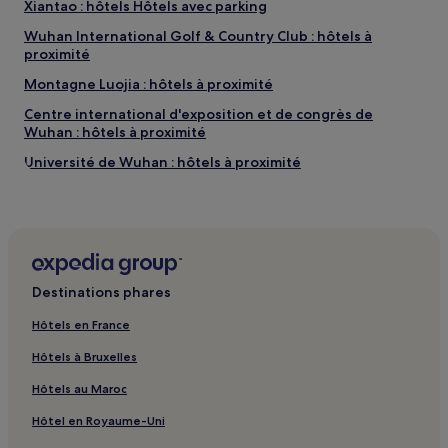
Xiantao : hôtels Hôtels avec parking
Wuhan International Golf & Country Club : hôtels à
proximité
Montagne Luojia : hôtels à proximité
Centre international d'exposition et de congrès de
Wuhan : hôtels à proximité
Université de Wuhan : hôtels à proximité
Campus Est de l'Université de Technologie de Wuhan :
hôtels à proximité
Université normale de Huazhong : hôtels à proximité
Musée de la province du Hubei : hôtels à proximité
Destinations phares
Wuchang : hôtels Hôtels avec parking
Hôtels en France
Wuchang : hôtels Hôtels pas chers
Hôtels à Bruxelles
Wuchang : hôtels Hôtels d’affaires
Jianghan Road : Hôtels de luxe à proximité
Hôtels au Maroc
Ezhou : hôtels Hôtels avec parking
Hôtel en Royaume-Uni