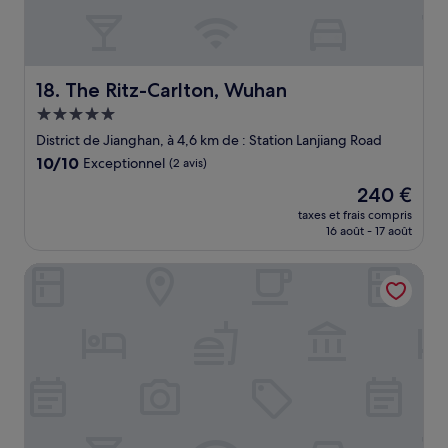
The Ritz-Carlton, Wuhan
18. The Ritz-Carlton, Wuhan
Hébergement
5.0 étoiles
District de Jianghan, à 4,6 km de : Station Lanjiang Road
10.0
10/10
Exceptionnel
(2 avis)
sur
Le
240 €
10,
nouveau
Exceptionnel,
taxes et frais compris
prix
16 août - 17 août
(2 avis)
est
de
Howard Johnson Optics Valley Hotel Wuhan
240 €