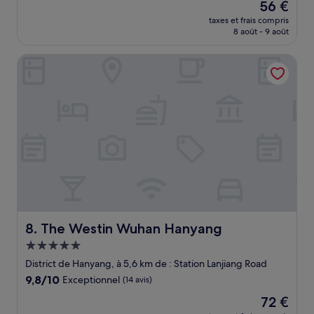
Le
56 €
10,
nouveau
Exceptionnel,
taxes et frais compris
prix
8 août - 9 août
(17 avis)
est
de
The Westin Wuhan Hanyang
56 €
The Westin Wuhan Hanyang
8. The Westin Wuhan Hanyang
Hébergement
5.0 étoiles
District de Hanyang, à 5,6 km de : Station Lanjiang Road
9.8
9,8/10
Exceptionnel
(14 avis)
sur
Le
72 €
10,
nouveau