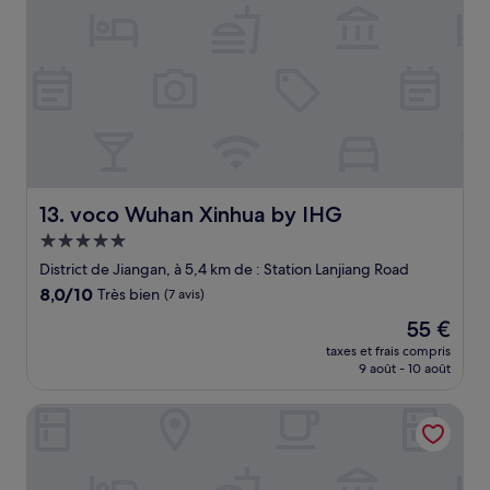
voco Wuhan Xinhua by IHG
13. voco Wuhan Xinhua by IHG
Hébergement
5.0 étoiles
District de Jiangan, à 5,4 km de : Station Lanjiang Road
8.0
8,0/10
Très bien
(7 avis)
sur
Le
55 €
10,
nouveau
Très
taxes et frais compris
prix
9 août - 10 août
bien,
est
(7 avis)
de
Manxin Hotel Wuhan Hankou Xinhua Road
55 €