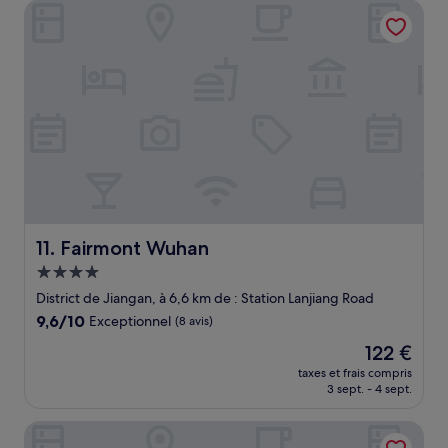
Fairmont Wuhan
84 €
Fairmont Wuhan
11. Fairmont Wuhan
Hébergement
4.0 étoiles
District de Jiangan, à 6,6 km de : Station Lanjiang Road
9.6
9,6/10
Exceptionnel
(8 avis)
sur
Le
122 €
10,
nouveau
Exceptionnel,
taxes et frais compris
prix
3 sept. - 4 sept.
(8 avis)
est
de
Royal Suites & Tower
122 €