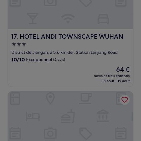
HOTEL ANDI TOWNSCAPE WUHAN
17. HOTEL ANDI TOWNSCAPE WUHAN
Hébergement
3.0 étoiles
District de Jiangan, à 5,6 km de : Station Lanjiang Road
10.0
10/10
Exceptionnel
(2 avis)
sur
Le
64 €
10,
nouveau
Exceptionnel,
taxes et frais compris
prix
18 août - 19 août
(2 avis)
est
de
The Ritz-Carlton, Wuhan
64 €