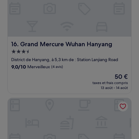
Grand Mercure Wuhan Hanyang
16. Grand Mercure Wuhan Hanyang
Hébergement
3.5 étoiles
District de Hanyang, à 5,3 km de : Station Lanjiang Road
9.0
9,0/10
Merveilleux
(4 avis)
sur
Le
50 €
10,
nouveau
Merveilleux,
taxes et frais compris
prix
13 août - 14 août
(4 avis)
est
de
HOTEL ANDI TOWNSCAPE WUHAN
50 €