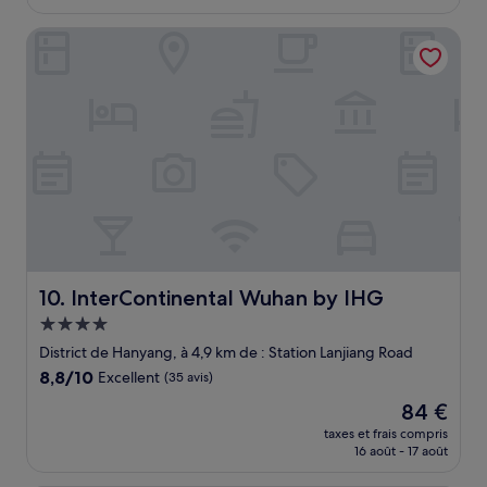
est
de
InterContinental Wuhan by IHG
77 €
InterContinental Wuhan by IHG
10. InterContinental Wuhan by IHG
Hébergement
4.0 étoiles
District de Hanyang, à 4,9 km de : Station Lanjiang Road
8.8
8,8/10
Excellent
(35 avis)
sur
Le
84 €
10,
nouveau
Excellent,
taxes et frais compris
prix
16 août - 17 août
(35 avis)
est
de