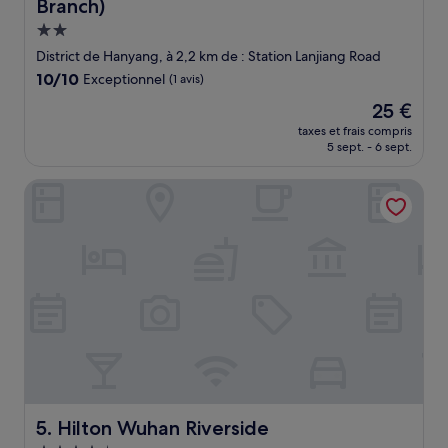
Branch)
Hébergement
2.0 étoiles
District de Hanyang, à 2,2 km de : Station Lanjiang Road
10.0
10/10
Exceptionnel
(1 avis)
sur
Le
25 €
10,
nouveau
Exceptionnel,
taxes et frais compris
prix
5 sept. - 6 sept.
(1 avis)
est
de
Hilton Wuhan Riverside
25 €
Hilton Wuhan Riverside
5. Hilton Wuhan Riverside