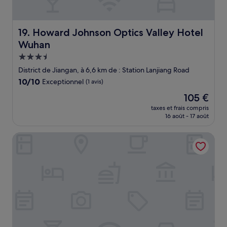
Howard Johnson Optics Valley Hotel Wuhan
19. Howard Johnson Optics Valley Hotel
Wuhan
Hébergement
3.5 étoiles
District de Jiangan, à 6,6 km de : Station Lanjiang Road
10.0
10/10
Exceptionnel
(1 avis)
sur
Le
105 €
10,
nouveau
Exceptionnel,
taxes et frais compris
prix
16 août - 17 août
(1 avis)
est
de
Holiday Inn Express Wuhan Jianghan Road by IHG
105 €