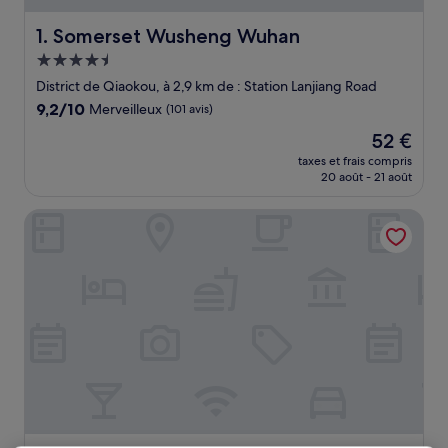
Somerset Wusheng Wuhan
1. Somerset Wusheng Wuhan
Hébergement
4.5 étoiles
District de Qiaokou, à 2,9 km de : Station Lanjiang Road
9.2
9,2/10
Merveilleux
(101 avis)
sur
Le
52 €
10,
nouveau
Merveilleux,
taxes et frais compris
prix
20 août - 21 août
(101 avis)
est
de
Holiday Inn Riverside Wuhan by IHG
52 €