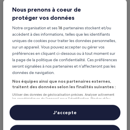
Holiday Inn Riverside Wuhan by IHG
2. Holiday Inn Riverside Wuhan by IHG
Nous prenons à coeur de
Hébergement
4.0 étoiles
protéger vos données
District de Hanyang, à 2,2 km de : Station Lanjiang Road
8.6
8,6/10
Excellent
(135 avis)
Notre organisation et ses
16
partenaires stockent et/ou
sur
Le
49 €
10,
accèdent à des informations, telles que les identifiants
nouveau
Excellent,
taxes et frais compris
uniques de cookies pour traiter les données personnelles,
prix
16 août - 17 août
(135 avis)
sur un appareil. Vous pouvez accepter ou gérer vos
est
de
préférences en cliquant ci-dessous ou à tout moment sur
AMIX Hotel
49 €
la page de la politique de confidentialité. Ces préférences
seront signalées à nos partenaires et n’affecteront pas les
données de navigation.
Nos équipes ainsi que nos partenaires externes,
traitent des données selon les finalités suivantes :
Utiliser des données de géolocalisation précises. Analyser activement
les caractéristiques de l’appareil pour l’identification. Stocker et/ou
accéder à des informations sur un appareil. Publicités et contenu
personnalisés, mesure de performance des publicités et du contenu,
études d’audience et développement de services.
J'accepte
Liste de nos partenaires (fournisseurs)
AMIX Hotel
3. AMIX Hotel