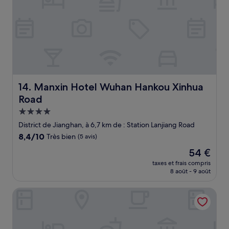
Manxin Hotel Wuhan Hankou Xinhua Road
14. Manxin Hotel Wuhan Hankou Xinhua
Road
Hébergement
4.0 étoiles
District de Jianghan, à 6,7 km de : Station Lanjiang Road
8.4
8,4/10
Très bien
(5 avis)
sur
Le
54 €
10,
nouveau
Très
taxes et frais compris
prix
8 août - 9 août
bien,
est
(5 avis)
de
Hampton by Hilton Wuhan Zhongnan
54 €