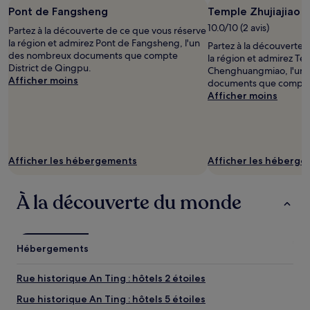
d’un
Pont de Fangsheng
Temple Zhujiajiao
séjour
d’une
10.0/10 (2 avis)
Partez à la découverte de ce que vous réserve
nuit
la région et admirez Pont de Fangsheng, l'un
Partez à la découverte 
pour
des nombreux documents que compte
la région et admirez Te
2 adultes.
District de Qingpu.
Chenghuangmiao, l'un
Les
Afficher moins
documents que compte 
prix
Afficher moins
et
la
disponibilité
sont
susceptibles
Afficher les hébergements
Afficher les héberg
de
changer.
Des
À la découverte du monde
conditions
supplémentaires
peuvent
s’appliquer.
Hébergements
Rue historique An Ting : hôtels 2 étoiles
Rue historique An Ting : hôtels 5 étoiles