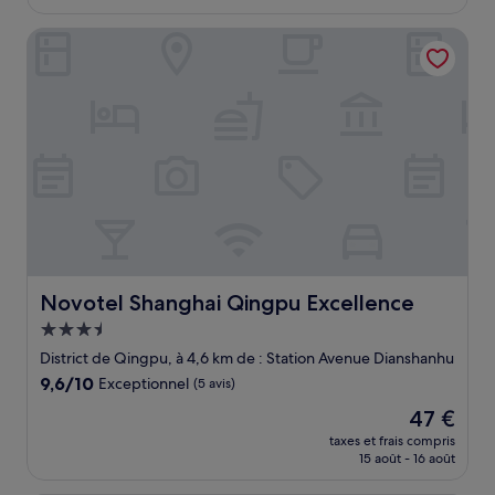
est
de
Novotel Shanghai Qingpu Excellence
95 €
Novotel Shanghai Qingpu Excellence
Novotel Shanghai Qingpu Excellence
Hébergement
3.5 étoiles
District de Qingpu, à 4,6 km de : Station Avenue Dianshanhu
9.6
9,6/10
Exceptionnel
(5 avis)
sur
Le
47 €
10,
nouveau
Exceptionnel,
taxes et frais compris
prix
15 août - 16 août
(5 avis)
est
de