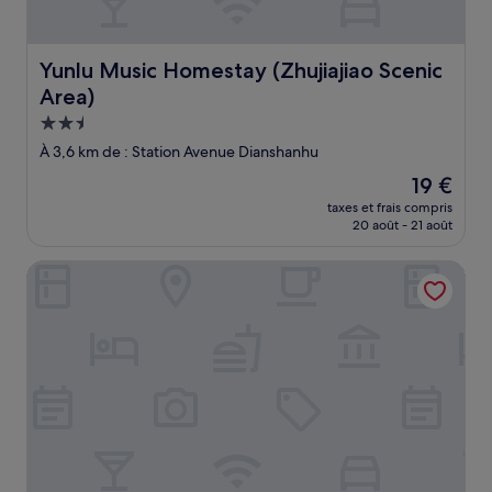
Yunlu Music Homestay (Zhujiajiao Scenic Area)
Yunlu Music Homestay (Zhujiajiao Scenic
Area)
Hébergement
2.5 étoiles
À 3,6 km de : Station Avenue Dianshanhu
Le
19 €
nouveau
taxes et frais compris
prix
20 août - 21 août
est
de
Aloft Kunshan Dianshan Lake
19 €