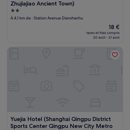
Zhujiajiao Ancient Town)
Hébergement
2.0 étoiles
À 4,1 km de : Station Avenue Dianshanhu
Le
18 €
nouveau
taxes et frais compris
prix
20 août - 21 août
est
de
Yuejia Hotel (Shanghai Qingpu District Sports Center Qin
18 €
Yuejia Hotel (Shanghai Qingpu District Sports Center Q
Yuejia Hotel (Shanghai Qingpu District
Sports Center Qingpu New City Metro