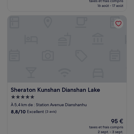
Exceptionnel,
taxes et frais compris
prix
16 août - 17 août
(14 avis)
est
de
Sheraton Kunshan Dianshan Lake
47 €
Sheraton Kunshan Dianshan Lake
Sheraton Kunshan Dianshan Lake
Hébergement
5.0 étoiles
À 5,4 km de : Station Avenue Dianshanhu
8.8
8,8/10
Excellent
(3 avis)
sur
Le
95 €
10,
nouveau
Excellent,
taxes et frais compris
prix
2 sept. - 3 sept.
(3 avis)