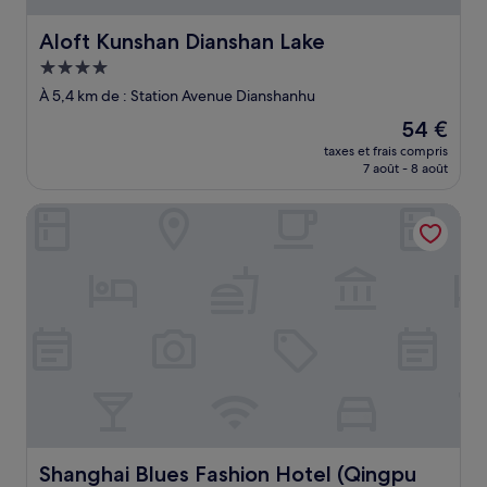
Aloft Kunshan Dianshan Lake
Aloft Kunshan Dianshan Lake
Hébergement
4.0 étoiles
À 5,4 km de : Station Avenue Dianshanhu
Le
54 €
nouveau
taxes et frais compris
prix
7 août - 8 août
est
de
Shanghai Blues Fashion Hotel (Qingpu Zhujiajiao Ancient 
54 €
Shanghai Blues Fashion Hotel (Qingpu Zhujiajiao Ancien
Shanghai Blues Fashion Hotel (Qingpu