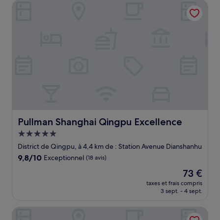
Pullman Shanghai Qingpu Excellence
47 €
Pullman Shanghai Qingpu Excellence
Pullman Shanghai Qingpu Excellence
Hébergement
5.0 étoiles
District de Qingpu, à 4,4 km de : Station Avenue Dianshanhu
9.8
9,8/10
Exceptionnel
(18 avis)
sur
Le
73 €
10,
nouveau
Exceptionnel,
taxes et frais compris
prix
3 sept. - 4 sept.
(18 avis)
est
de
Shanghai Jiaoli Xiaoyan Inn (Zhujiajiao Scenic Area Ancien
73 €