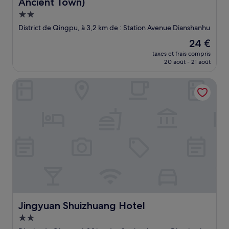
Ancient Town)
Hébergement
2.0 étoiles
District de Qingpu, à 3,2 km de : Station Avenue Dianshanhu
Le
24 €
nouveau
taxes et frais compris
prix
20 août - 21 août
est
de
Jingyuan Shuizhuang Hotel
24 €
Jingyuan Shuizhuang Hotel
Jingyuan Shuizhuang Hotel
Hébergement