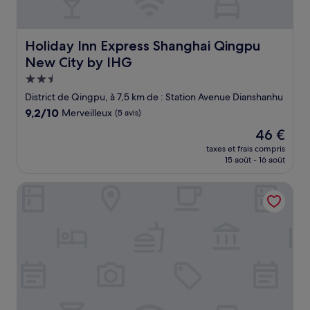
Holiday Inn Express Shanghai Qingpu New City by IHG
Holiday Inn Express Shanghai Qingpu
New City by IHG
Hébergement
2.5 étoiles
District de Qingpu, à 7,5 km de : Station Avenue Dianshanhu
9.2
9,2/10
Merveilleux
(5 avis)
sur
Le
46 €
10,
nouveau
Merveilleux,
taxes et frais compris
prix
15 août - 16 août
(5 avis)
est
de
Yunlu Music Homestay (Zhujiajiao Scenic Area)
46 €