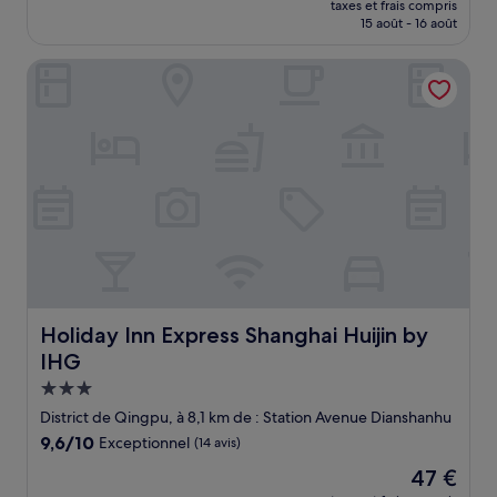
taxes et frais compris
prix
15 août - 16 août
est
de
Holiday Inn Express Shanghai Huijin by IHG
81 €
Holiday Inn Express Shanghai Huijin by IHG
Holiday Inn Express Shanghai Huijin by
IHG
Hébergement
3.0 étoiles
District de Qingpu, à 8,1 km de : Station Avenue Dianshanhu
9.6
9,6/10
Exceptionnel
(14 avis)
sur
Le
47 €
10,
nouveau