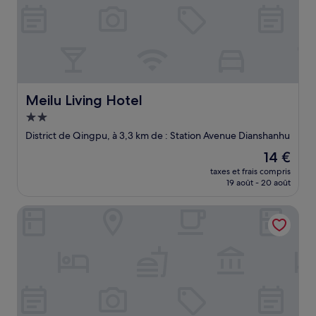
Meilu Living Hotel
Meilu Living Hotel
Hébergement
2.0 étoiles
District de Qingpu, à 3,3 km de : Station Avenue Dianshanhu
Le
14 €
nouveau
taxes et frais compris
prix
19 août - 20 août
est
de
Yixing Hotel (Shanghai Zhujiajiao Ancient Town Scenic Are
14 €