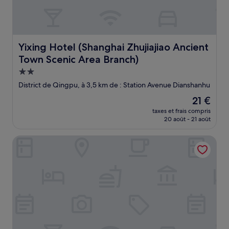
Yixing Hotel (Shanghai Zhujiajiao Ancient Town Scenic A
Yixing Hotel (Shanghai Zhujiajiao Ancient
Town Scenic Area Branch)
Hébergement
2.0 étoiles
District de Qingpu, à 3,5 km de : Station Avenue Dianshanhu
Le
21 €
nouveau
taxes et frais compris
prix
20 août - 21 août
est
de
Holiday Inn Express Shanghai Qingpu New City by IHG
21 €