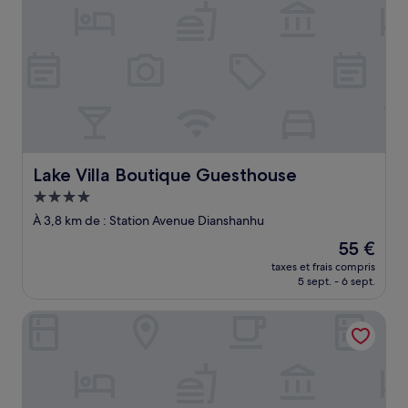
Lake Villa Boutique Guesthouse
Lake Villa Boutique Guesthouse
Hébergement
4.0 étoiles
À 3,8 km de : Station Avenue Dianshanhu
Le
55 €
nouveau
taxes et frais compris
prix
5 sept. - 6 sept.
est
de
Meilu Living Hotel
55 €