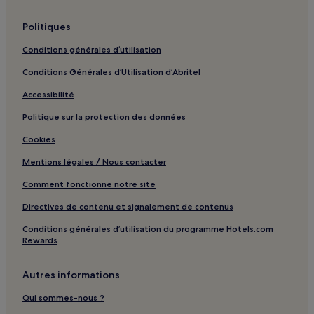
Station de métro Yuqiao : hôtels à proximité
Politiques
Station Musée d'histoire naturelle de Shanghai : hôtels à
proximité
Conditions générales d’utilisation
Consulat Général de la République de Singapour à
Conditions Générales d’Utilisation d’Abritel
Shanghai : hôtels à proximité
Accessibilité
Delta du fleuve Yangtze : hôtels Hôtels avec centre de
fitness
Politique sur la protection des données
Delta du fleuve Yangtze : hôtels Hôtels pas chers
Cookies
Delta du fleuve Yangtze : hôtels Hôtels familiaux
Mentions légales / Nous contacter
Comment fonctionne notre site
Directives de contenu et signalement de contenus
Conditions générales d’utilisation du programme Hotels.com
Rewards
Autres informations
Qui sommes-nous ?