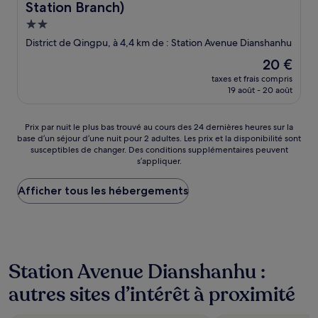
Station Branch)
Hébergement
2.0 étoiles
District de Qingpu, à 4,4 km de : Station Avenue Dianshanhu
Le
20 €
nouveau
taxes et frais compris
prix
19 août - 20 août
est
de
20 €
Prix
Prix par nuit le plus bas trouvé au cours des 24 dernières heures sur la
base d’un séjour d’une nuit pour 2 adultes. Les prix et la disponibilité sont
par
susceptibles de changer. Des conditions supplémentaires peuvent
nuit
s’appliquer.
le
plus
Afficher tous les hébergements
bas
trouvé
au
cours
des
24 dernières
Station Avenue Dianshanhu :
heures
sur
autres sites d’intérêt à proximité
la
base