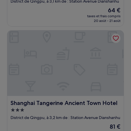
2.0 étoiles
District de Qingpu, à 3,1 km de : Station Avenue Dianshanhu
Le
64 €
nouveau
taxes et frais compris
prix
20 août - 21 août
est
de
Shanghai Tangerine Ancient Town Hotel
64 €
Shanghai Tangerine Ancient Town Hotel
Shanghai Tangerine Ancient Town Hotel
Hébergement
3.0 étoiles
District de Qingpu, à 3,2 km de : Station Avenue Dianshanhu
Le
81 €
nouveau