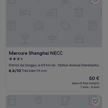
Mercure Shanghai NECC
Mercure Shanghai NECC
Hébergement
3.5 étoiles
District de Qingpu, à 4,9 km de : Station Avenue Dianshanhu
8.4
8,4/10
Très bien
(14 avis)
sur
Le
50 €
10,
nouveau
Très
taxes et frais compris
prix
7 août - 8 août
bien,
est
(14 avis)
de
Crowne Plaza Shanghai Xiayang Lake by IHG
50 €