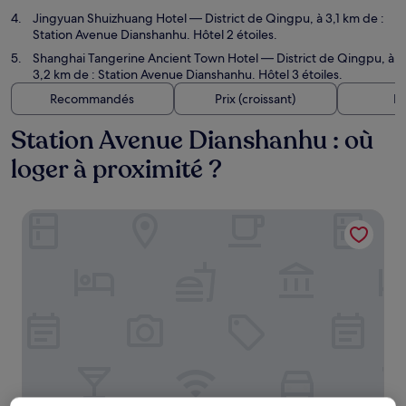
Jingyuan Shuizhuang Hotel
— District de Qingpu, à 3,1 km de :
Station Avenue Dianshanhu. Hôtel 2 étoiles.
Shanghai Tangerine Ancient Town Hotel
— District de Qingpu, à
3,2 km de : Station Avenue Dianshanhu. Hôtel 3 étoiles.
Recommandés
Prix (croissant)
Di
Station Avenue Dianshanhu : où
loger à proximité ?
Fairfield By Marriott Shanghai Qingpu