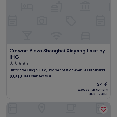
Crowne Plaza Shanghai Xiayang Lake by IHG
Crowne Plaza Shanghai Xiayang Lake by
IHG
Hébergement
4.5 étoiles
District de Qingpu, à 6,1 km de : Station Avenue Dianshanhu
8.0
8,0/10
Très bien
(49 avis)
sur
Le
64 €
10,
nouveau
Très
taxes et frais compris
prix
11 août - 12 août
bien,
est
(49 avis)
de
Lake Villa Boutique Guesthouse
64 €