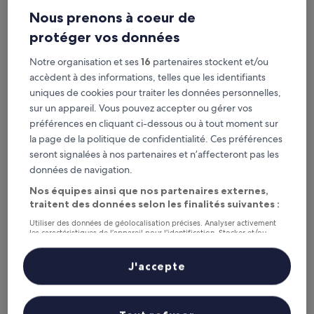
Nous prenons à coeur de
Fairfield By Marriott Shanghai Qingpu
Fairfield By Marriott Shanghai Qingpu
protéger vos données
Hébergement
3.5 étoiles
District de Qingpu, à 1 km de : Station Avenue Dianshanhu
Notre organisation et ses
16
partenaires stockent et/ou
10.0
10/10
Exceptionnel
(1 avis)
accèdent à des informations, telles que les identifiants
sur
uniques de cookies pour traiter les données personnelles,
Le
52 €
10,
nouveau
sur un appareil. Vous pouvez accepter ou gérer vos
Exceptionnel,
taxes et frais compris
prix
19 août - 20 août
(1 avis)
préférences en cliquant ci-dessous ou à tout moment sur
est
la page de la politique de confidentialité. Ces préférences
de
Citic Pacific Zhujiajiao Jin Jiang Hotel
seront signalées à nos partenaires et n’affecteront pas les
52 €
données de navigation.
Nos équipes ainsi que nos partenaires externes,
traitent des données selon les finalités suivantes :
Utiliser des données de géolocalisation précises. Analyser activement
les caractéristiques de l’appareil pour l’identification. Stocker et/ou
accéder à des informations sur un appareil. Publicités et contenu
personnalisés, mesure de performance des publicités et du contenu,
études d’audience et développement de services.
J'accepte
Liste de nos partenaires (fournisseurs)