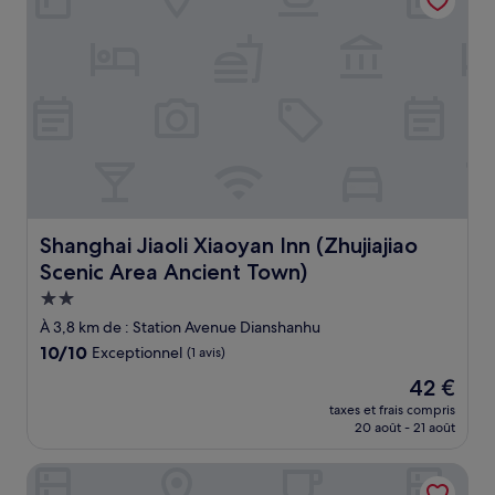
Shanghai Jiaoli Xiaoyan Inn (Zhujiajiao Scenic Area Anci
Shanghai Jiaoli Xiaoyan Inn (Zhujiajiao
Scenic Area Ancient Town)
Hébergement
2.0 étoiles
À 3,8 km de : Station Avenue Dianshanhu
10.0
10/10
Exceptionnel
(1 avis)
sur
Le
42 €
10,
nouveau
Exceptionnel,
taxes et frais compris
prix
20 août - 21 août
(1 avis)
est
de
Mercure Shanghai NECC
42 €