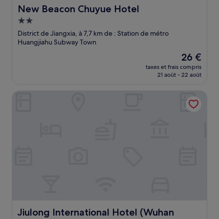
New Beacon Chuyue Hotel
New Beacon Chuyue Hotel
Hébergement
2.0 étoiles
District de Jiangxia, à 7,7 km de : Station de métro
Huangjiahu Subway Town
Le
26 €
nouveau
taxes et frais compris
prix
21 août - 22 août
est
de
Jiulong International Hotel (Wuhan Yellow Crane TowerRai
26 €
Jiulong International Hotel (Wuhan Yellow Crane TowerR
Jiulong International Hotel (Wuhan