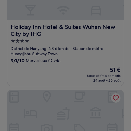
Holiday Inn Hotel & Suites Wuhan New City by IHG
Holiday Inn Hotel & Suites Wuhan New
City by IHG
Hébergement
4.0 étoiles
District de Hanyang, à 8,6 km de : Station de métro
Huangjiahu Subway Town
9.0
9,0/10
Merveilleux
(12 avis)
sur
Le
51 €
10,
nouveau
Merveilleux,
taxes et frais compris
prix
24 août - 25 août
(12 avis)
est
de
Four Points by Sheraton Wuhan, Jiangxia
51 €