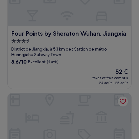
Four Points by Sheraton Wuhan, Jiangxia
Four Points by Sheraton Wuhan, Jiangxia
Hébergement
3.5 étoiles
District de Jiangxia, à 5,1 km de : Station de métro
Huangjiahu Subway Town
8.6
8,6/10
Excellent
(4 avis)
sur
Le
52 €
10,
nouveau
Excellent,
taxes et frais compris
prix
24 août - 25 août
(4 avis)
est
de
Ziyuan Hotel
52 €