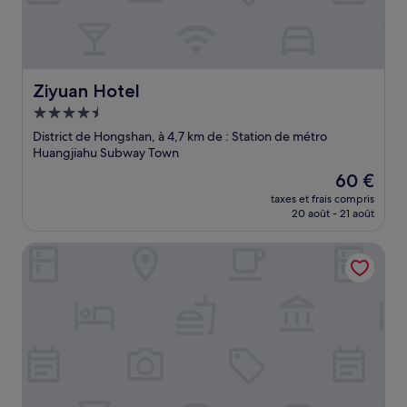
Ziyuan Hotel
Ziyuan Hotel
Hébergement
4.5 étoiles
District de Hongshan, à 4,7 km de : Station de métro
Huangjiahu Subway Town
Le
60 €
nouveau
taxes et frais compris
prix
20 août - 21 août
est
de
Meishang Hotel
60 €