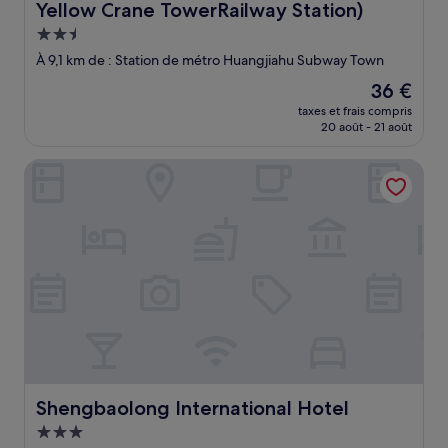
Yellow Crane TowerRailway Station)
Hébergement
2.5 étoiles
À 9,1 km de : Station de métro Huangjiahu Subway Town
Le
36 €
nouveau
taxes et frais compris
prix
20 août - 21 août
est
de
Shengbaolong International Hotel
36 €
Shengbaolong International Hotel
Shengbaolong International Hotel
Hébergement