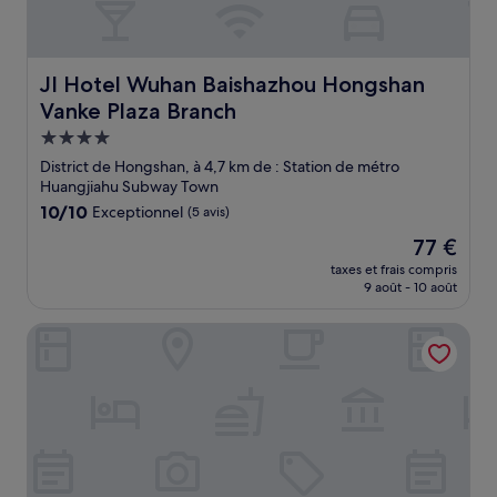
JI Hotel Wuhan Baishazhou Hongshan Vanke Plaza Branc
JI Hotel Wuhan Baishazhou Hongshan
Vanke Plaza Branch
Hébergement
4.0 étoiles
District de Hongshan, à 4,7 km de : Station de métro
Huangjiahu Subway Town
10.0
10/10
Exceptionnel
(5 avis)
sur
Le
77 €
10,
nouveau
Exceptionnel,
taxes et frais compris
prix
9 août - 10 août
(5 avis)
est
de
Holiday Inn Hotel & Suites Wuhan New City by IHG
77 €