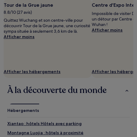
d’une
Tour de la Grue jaune
Centre d'Expo Inte
nuit
8.8/10 (27 avis)
pour
Impossible de visiter D
2 adultes.
un détour par Centre d'
Quittez Wuchang et son centre-ville pour
Les
Wuhan !
découvrir Tour de la Grue jaune, une curiosité
prix
Afficher moins
sympa située à seulement 3,6 km de là.
et
Afficher moins
la
disponibilité
sont
susceptibles
de
changer.
Afficher les hébergements
Afficher les héberg
Des
conditions
supplémentaires
À la découverte du monde
peuvent
s’appliquer.
Hébergements
Xiantao : hôtels Hôtels avec parking
Montagne Luojia : hôtels à proximité