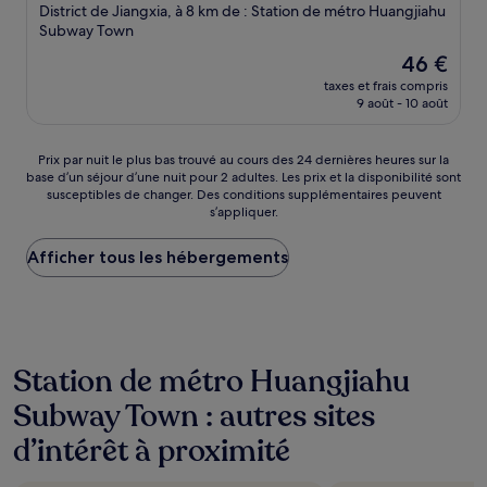
3.0 étoiles
District de Jiangxia, à 8 km de : Station de métro Huangjiahu
Subway Town
Le
46 €
nouveau
taxes et frais compris
prix
9 août - 10 août
est
de
46 €
Prix
Prix par nuit le plus bas trouvé au cours des 24 dernières heures sur la
base d’un séjour d’une nuit pour 2 adultes. Les prix et la disponibilité sont
par
susceptibles de changer. Des conditions supplémentaires peuvent
nuit
s’appliquer.
le
plus
Afficher tous les hébergements
bas
trouvé
au
cours
des
24 dernières
Station de métro Huangjiahu
heures
sur
Subway Town : autres sites
la
base
d’intérêt à proximité
d’un
séjour