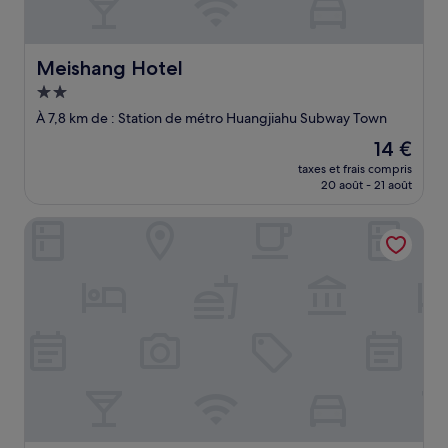
Meishang Hotel
Meishang Hotel
Hébergement
2.0 étoiles
À 7,8 km de : Station de métro Huangjiahu Subway Town
Le
14 €
nouveau
taxes et frais compris
prix
20 août - 21 août
est
de
New Beacon Chuyue Hotel
14 €