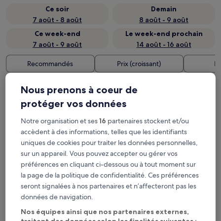
Ce soir
Demain
7 août - 8 août
8 août - 9 août
Ce week-end
Le week-end prochain
7 août - 9 août
14 août - 16 août
Recommandés
Prix (croissant)
Di
Station de métro Huangjiahu
Nous prenons à coeur de
Subway Town : où loger à
protéger vos données
proximité ?
Notre organisation et ses
16
partenaires stockent et/ou
accèdent à des informations, telles que les identifiants
uniques de cookies pour traiter les données personnelles,
InterContinental Wuhan by IHG
sur un appareil. Vous pouvez accepter ou gérer vos
préférences en cliquant ci-dessous ou à tout moment sur
la page de la politique de confidentialité. Ces préférences
seront signalées à nos partenaires et n’affecteront pas les
données de navigation.
Nos équipes ainsi que nos partenaires externes,