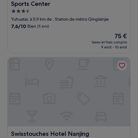
Sports Center
Hébergement
3.5 étoiles
Yuhuatai, à 5,9 km de : Station de métro Qinglainjie
7.6
7,6/10
Bien
(5 avis)
sur
Le
75 €
10,
nouveau
Bien,
taxes et frais compris
prix
9 août - 10 août
(5 avis)
est
de
Swisstouches Hotel Nanjing
75 €
Swisstouches Hotel Nanjing
Swisstouches Hotel Nanjing