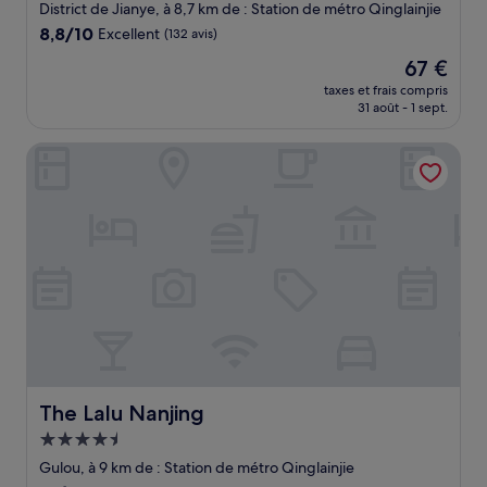
5.0 étoiles
District de Jianye, à 8,7 km de : Station de métro Qinglainjie
8.8
8,8/10
Excellent
(132 avis)
sur
Le
67 €
10,
nouveau
Excellent,
taxes et frais compris
prix
31 août - 1 sept.
(132 avis)
est
de
The Lalu Nanjing
67 €
The Lalu Nanjing
The Lalu Nanjing
Hébergement
4.5 étoiles
Gulou, à 9 km de : Station de métro Qinglainjie