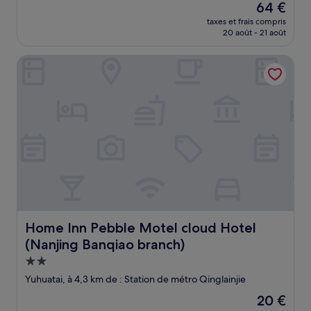
Le
64 €
10,
nouveau
Très
taxes et frais compris
prix
20 août - 21 août
bien,
est
(2 avis)
de
Home Inn Pebble Motel cloud Hotel (Nanjing Banqiao bra
64 €
Home Inn Pebble Motel cloud Hotel (Nanjing Banqiao br
Home Inn Pebble Motel cloud Hotel
(Nanjing Banqiao branch)
Hébergement
2.0 étoiles
Yuhuatai, à 4,3 km de : Station de métro Qinglainjie
Le
20 €
nouveau