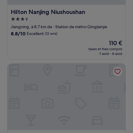
Hilton Nanjing Niushoushan
Hilton Nanjing Niushoushan
Hébergement
3.5 étoiles
Jiangning, à 8,7 km de : Station de métro Qinglainjie
8.8
8,8/10
Excellent
(12 avis)
sur
Le
110 €
10,
nouveau
Excellent,
taxes et frais compris
prix
7 août - 8 août
(12 avis)
est
de
HUALUXE Nanjing Yangtze River by IHG
110 €