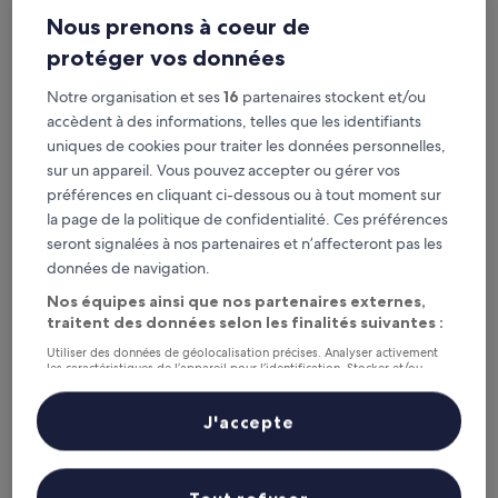
Nous prenons à coeur de
protéger vos données
Jumeirah Nanjing Hotel
Jumeirah Nanjing Hotel
Notre organisation et ses
16
partenaires stockent et/ou
Hébergement
accèdent à des informations, telles que les identifiants
5.0 étoiles
District de Jianye, à 1,8 km de : Station de métro Qinglainjie
uniques de cookies pour traiter les données personnelles,
10.0
10/10
Exceptionnel
(21 avis)
sur un appareil. Vous pouvez accepter ou gérer vos
sur
Le
152 €
10,
préférences en cliquant ci-dessous ou à tout moment sur
nouveau
Exceptionnel,
taxes et frais compris
la page de la politique de confidentialité. Ces préférences
prix
9 août - 10 août
(21 avis)
seront signalées à nos partenaires et n’affecteront pas les
est
de
données de navigation.
Renaissance Nanjing Olympic Centre Hotel
152 €
Nos équipes ainsi que nos partenaires externes,
traitent des données selon les finalités suivantes :
Utiliser des données de géolocalisation précises. Analyser activement
les caractéristiques de l’appareil pour l’identification. Stocker et/ou
accéder à des informations sur un appareil. Publicités et contenu
personnalisés, mesure de performance des publicités et du contenu,
études d’audience et développement de services.
J'accepte
Liste de nos partenaires (fournisseurs)