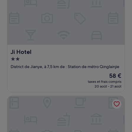
Ji Hotel
Ji Hotel
Hébergement
2.0 étoiles
District de Jianye, à 7,5 km de : Station de métro Qinglainjie
Le
58 €
nouveau
taxes et frais compris
prix
20 août - 21 août
est
de
Nanjing Ruijia Hotel (Yuhuatai Scenic Area Branch)
58 €