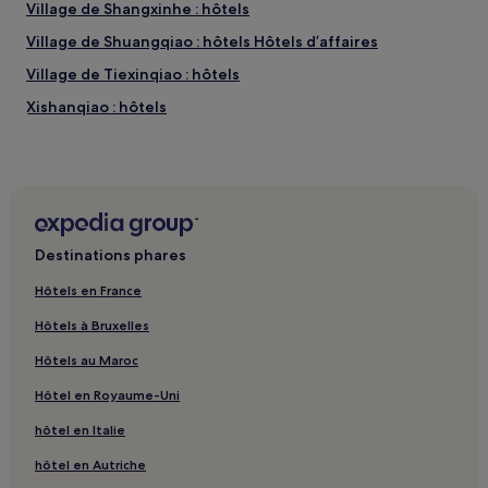
Village de Shangxinhe : hôtels
Village de Shuangqiao : hôtels Hôtels d’affaires
Village de Tiexinqiao : hôtels
Xishanqiao : hôtels
Village de Yuhua : hôtels
District de Guangling : hôtels 3 étoiles
District de Guangling : hôtels 4 étoiles
District de Pukou : hôtels
Destinations phares
District de Qinhuai : hôtels Hôtels avec piscine
Hôtels en France
District de Qinhuai : hôtels Hôtels avec parking
Hôtels à Bruxelles
District de Qinhuai : hôtels Hôtels de luxe
Hôtels au Maroc
District de Qinhuai : hôtels Hôtels d’affaires
Hôtel en Royaume-Uni
District de Qinhuai : hôtels Hôtels familiaux
hôtel en Italie
District de Qinhuai : hôtels
Ruines du Palais Ming : hôtels à proximité
hôtel en Autriche