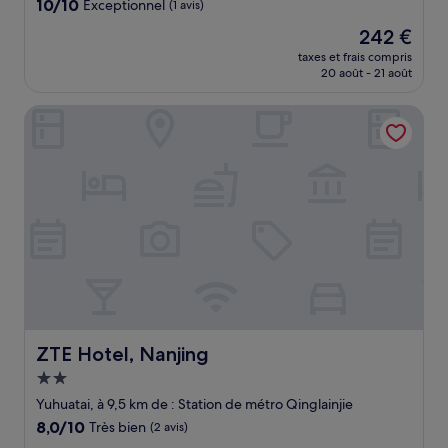
10.0
10/10
Exceptionnel
(1 avis)
sur
Le
242 €
10,
nouveau
Exceptionnel,
taxes et frais compris
prix
20 août - 21 août
(1 avis)
est
de
ZTE Hotel, Nanjing
242 €
ZTE Hotel, Nanjing
ZTE Hotel, Nanjing
Hébergement
2.0 étoiles
Yuhuatai, à 9,5 km de : Station de métro Qinglainjie
8.0
8,0/10
Très bien
(2 avis)
sur