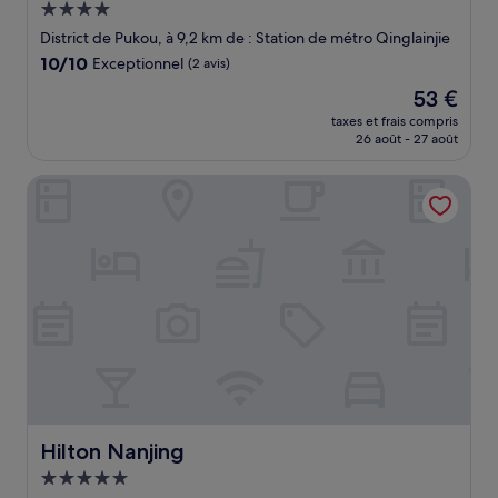
Hébergement
4.0 étoiles
District de Pukou, à 9,2 km de : Station de métro Qinglainjie
10.0
10/10
Exceptionnel
(2 avis)
sur
Le
53 €
10,
nouveau
Exceptionnel,
taxes et frais compris
prix
26 août - 27 août
(2 avis)
est
de
Hilton Nanjing
53 €
Hilton Nanjing
Hilton Nanjing
Hébergement