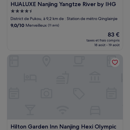
HUALUXE Nanjing Yangtze River by IHG
HUALUXE Nanjing Yangtze River by IHG
Hébergement
4.5 étoiles
District de Pukou, à 9,2 km de : Station de métro Qinglainjie
9.0
9,0/10
Merveilleux
(11 avis)
sur
Le
83 €
10,
nouveau
Merveilleux,
taxes et frais compris
prix
18 août - 19 août
(11 avis)
est
de
Hilton Garden Inn Nanjing Hexi Olympic Sports Center
83 €
Hilton Garden Inn Nanjing Hexi Olympic Sports Center
Hilton Garden Inn Nanjing Hexi Olympic