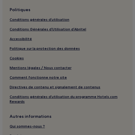
Nankin : hôtels Hôtels avec centre de fitness
Politiques
Nankin : hôtels Hôtels avec petit-déjeuner gratuit
Conditions générales d’utilisation
Nankin : Appart’hôtels
Conditions Générales d’Utilisation d’Abritel
Nankin : Maison d’hôtes
Accessibilité
Nankin : hôtels Hôtels pas chers
Nankin : hôtels 4 étoiles
Politique sur la protection des données
Nankin : hôtels Hôtels LGBTQIA+ friendly
Cookies
Nankin : hôtels Hôtels avec sources chaudes
Mentions légales / Nous contacter
Nankin : hôtels
Comment fonctionne notre site
Zhenjiang : hôtels Hôtels avec piscine
Directives de contenu et signalement de contenus
Zhenjiang : hôtels Hôtels avec parking
Conditions générales d’utilisation du programme Hotels.com
Rewards
Zhenjiang : hôtels Hôtels avec centre de fitness
Zhenjiang : hôtels Hôtels familiaux
Autres informations
Université Normale de Nanjing : hôtels à proximité
Qui sommes-nous ?
Station Pukou Wanhui City : hôtels à proximité