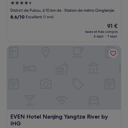
Hébergement
4.5 étoiles
District de Pukou, à 10 km de : Station de métro Qinglainjie
8.6
8,6/10
Excellent
(7 avis)
sur
Le
91 €
10,
nouveau
Excellent,
taxes et frais compris
prix
6 sept. - 7 sept.
(7 avis)
est
de
EVEN Hotel Nanjing Yangtze River by IHG
91 €
EVEN Hotel Nanjing Yangtze River by IHG
EVEN Hotel Nanjing Yangtze River by
IHG