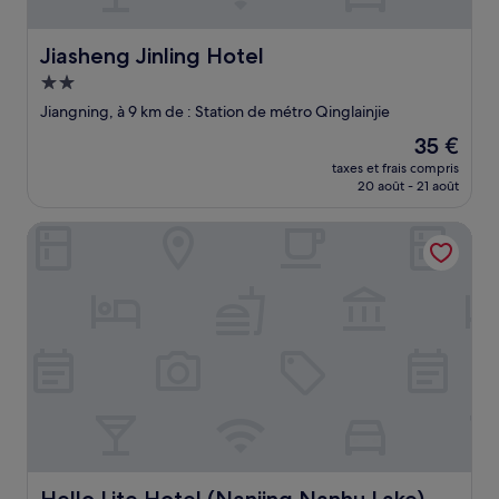
Jiasheng Jinling Hotel
Jiasheng Jinling Hotel
Hébergement
2.0 étoiles
Jiangning, à 9 km de : Station de métro Qinglainjie
Le
35 €
nouveau
taxes et frais compris
prix
20 août - 21 août
est
de
Hello Lite Hotel (Nanjing Nanhu Lake)
35 €
Hello Lite Hotel (Nanjing Nanhu Lake)