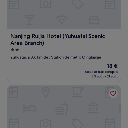
Nanjing Ruijia Hotel (Yuhuatai Scenic Area Branch)
Nanjing Ruijia Hotel (Yuhuatai Scenic
Area Branch)
Hébergement
2.0 étoiles
Yuhuatai, à 8,6 km de : Station de métro Qinglainjie
Le
18 €
nouveau
taxes et frais compris
prix
20 août - 21 août
est
de
Ji Hotel
18 €