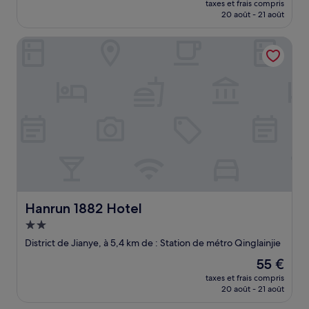
taxes et frais compris
prix
20 août - 21 août
est
de
Hanrun 1882 Hotel
20 €
Hanrun 1882 Hotel
Hanrun 1882 Hotel
Hébergement
2.0 étoiles
District de Jianye, à 5,4 km de : Station de métro Qinglainjie
Le
55 €
nouveau
taxes et frais compris
prix
20 août - 21 août
est