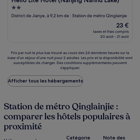
Hello Lite Hotel (Nanjing Nanhu Lake)
Hébergement
2.0 étoiles
District de Jianye, à 9,2 km de : Station de métro Qinglainjie
Le
23 €
nouveau
taxes et frais compris
prix
20 août - 21 août
est
de
23 €
Prix
Prix par nuit le plus bas trouvé au cours des 24 dernières heures sur la
base d’un séjour d’une nuit pour 2 adultes. Les prix et la disponibilité sont
par
susceptibles de changer. Des conditions supplémentaires peuvent
nuit
s’appliquer.
le
plus
Afficher tous les hébergements
bas
trouvé
au
cours
Station de métro Qinglainjie :
des
24 dernières
comparer les hôtels populaires à
heures
sur
proximité
la
base
d’un
Catégorie
Note des