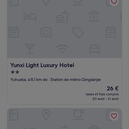
Yunxi Light Luxury Hotel
Yunxi Light Luxury Hotel
Hébergement
2.0 étoiles
Yuhuatai, à 8,1 km de : Station de métro Qinglainjie
Le
26 €
nouveau
taxes et frais compris
prix
20 août - 21 août
est
de
Ji Hotel
26 €