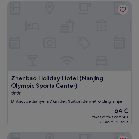
de
Zhenbao Holiday Hotel (Nanjing Olympic Sports Center)
55 €
Zhenbao Holiday Hotel (Nanjing Olympic Sports Center)
Zhenbao Holiday Hotel (Nanjing
Olympic Sports Center)
Hébergement
2.0 étoiles
District de Jianye, à 7 km de : Station de métro Qinglainjie
Le
64 €
nouveau
taxes et frais compris
prix
20 août - 21 août
est
de
Yunxi Light Luxury Hotel
64 €