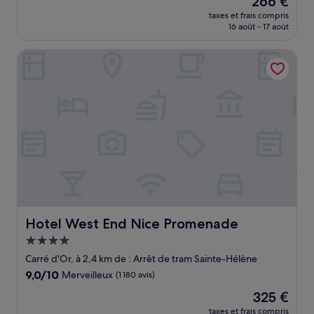
266 €
10,
nouveau
Merveilleux,
taxes et frais compris
prix
16 août - 17 août
(135 avis)
est
de
Hotel West End Nice Promenade
266 €
Hotel West End Nice Promenade
Hotel West End Nice Promenade
Hébergement
4.0 étoiles
Carré d'Or, à 2,4 km de : Arrêt de tram Sainte-Hélène
9.0
9,0/10
Merveilleux
(1 180 avis)
sur
Le
325 €
10,
nouveau
Merveilleux,
taxes et frais compris