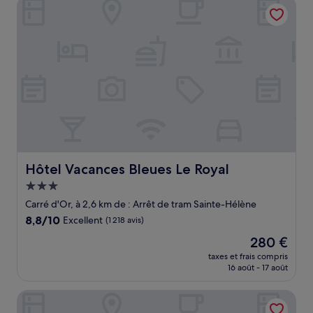
Hôtel Vacances Bleues Le Royal
186 €
Hôtel Vacances Bleues Le Royal
Hôtel Vacances Bleues Le Royal
Hébergement
3.0 étoiles
Carré d'Or, à 2,6 km de : Arrêt de tram Sainte-Hélène
8.8
8,8/10
Excellent
(1 218 avis)
sur
Le
280 €
10,
nouveau
Excellent,
taxes et frais compris
prix
16 août - 17 août
(1 218 avis)
est
de
Le Riviera Collection, BW Signature Collection
280 €