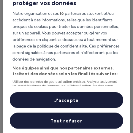
protéger vos données
Notre organisation et ses
16
partenaires stockent et/ou
Maison Albar - Le Victoria
Maison Albar - Le Victoria
accèdent à des informations, telles que les identifiants
Hébergement
uniques de cookies pour traiter les données personnelles,
5.0 étoiles
Carré d'Or, à 3 km de : Arrêt de tram Sainte-Hélène
sur un appareil. Vous pouvez accepter ou gérer vos
9.8
9,8/10
Exceptionnel
(78 avis)
préférences en cliquant ci-dessous ou à tout moment sur
sur
la page de la politique de confidentialité. Ces préférences
Le
728 €
10,
nouveau
seront signalées à nos partenaires et n’affecteront pas les
Exceptionnel,
taxes et frais compris
prix
24 août - 25 août
(78 avis)
données de navigation.
est
de
Nos équipes ainsi que nos partenaires externes,
Arome Hôtel
728 €
traitent des données selon les finalités suivantes :
Utiliser des données de géolocalisation précises. Analyser activement
les caractéristiques de l’appareil pour l’identification. Stocker et/ou
accéder à des informations sur un appareil. Publicités et contenu
personnalisés, mesure de performance des publicités et du contenu,
études d’audience et développement de services.
J'accepte
Liste de nos partenaires (fournisseurs)
Tout refuser