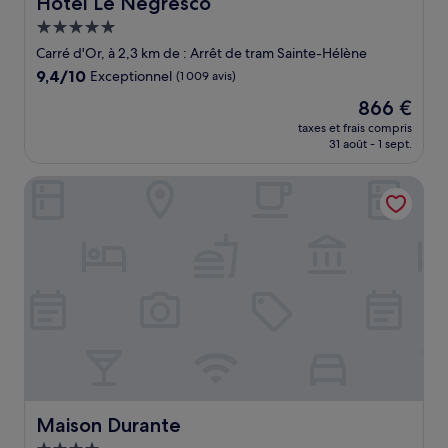
Hotel Le Negresco
Hotel Le Negresco
Hébergement
5.0 étoiles
Carré d'Or, à 2,3 km de : Arrêt de tram Sainte-Hélène
9.4
9,4/10
Exceptionnel
(1 009 avis)
sur
Le
866 €
10,
nouveau
Exceptionnel,
taxes et frais compris
prix
31 août - 1 sept.
(1 009 avis)
est
de
Maison Durante
866 €
Maison Durante
Maison Durante