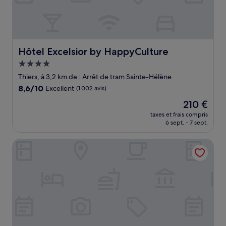
Hôtel Excelsior by HappyCulture
Hôtel Excelsior by HappyCulture
Hébergement
4.0 étoiles
Thiers, à 3,2 km de : Arrêt de tram Sainte-Hélène
8.6
8,6/10
Excellent
(1 002 avis)
sur
Le
210 €
10,
nouveau
Excellent,
taxes et frais compris
prix
6 sept. - 7 sept.
(1 002 avis)
est
de
L'Alcôve Hôtel
210 €