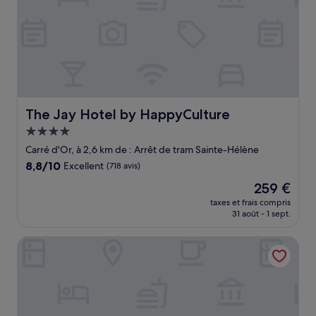
The Jay Hotel by HappyCulture
The Jay Hotel by HappyCulture
Hébergement
4.0 étoiles
Carré d'Or, à 2,6 km de : Arrêt de tram Sainte-Hélène
8.8
8,8/10
Excellent
(718 avis)
sur
Le
259 €
10,
nouveau
Excellent,
taxes et frais compris
prix
31 août - 1 sept.
(718 avis)
est
de
AC Hotel by Marriott Nice
259 €