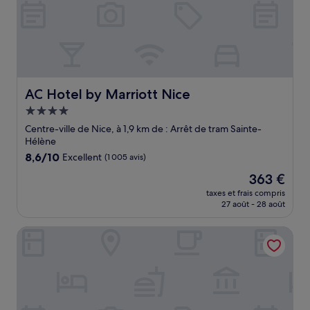
AC Hotel by Marriott Nice
AC Hotel by Marriott Nice
Hébergement
4.0 étoiles
Centre-ville de Nice, à 1,9 km de : Arrêt de tram Sainte-
Hélène
8.6
8,6/10
Excellent
(1 005 avis)
sur
Le
363 €
10,
nouveau
Excellent,
taxes et frais compris
prix
27 août - 28 août
(1 005 avis)
est
de
Hotel les Cigales
363 €