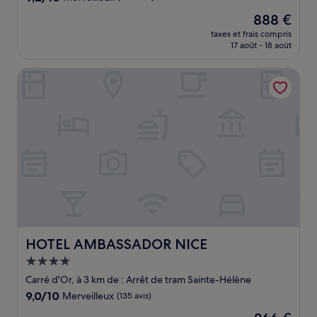
sur
Le
888 €
10,
nouveau
Merveilleux,
taxes et frais compris
prix
17 août - 18 août
(386 avis)
est
de
HOTEL AMBASSADOR NICE
888 €
HOTEL AMBASSADOR NICE
HOTEL AMBASSADOR NICE
Hébergement
4.0 étoiles
Carré d'Or, à 3 km de : Arrêt de tram Sainte-Hélène
9.0
9,0/10
Merveilleux
(135 avis)
sur
Le