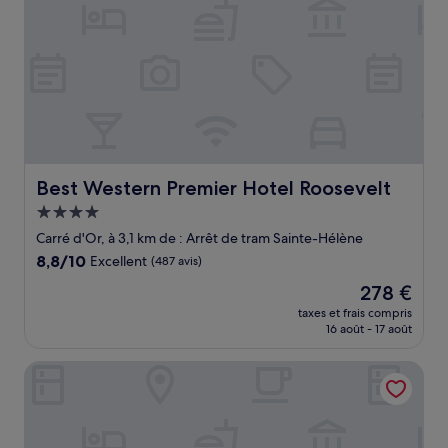
Best Western Premier Hotel Roosevelt
Best Western Premier Hotel Roosevelt
Hébergement
4.0 étoiles
Carré d'Or, à 3,1 km de : Arrêt de tram Sainte-Hélène
8.8
8,8/10
Excellent
(487 avis)
sur
Le
278 €
10,
nouveau
Excellent,
taxes et frais compris
prix
16 août - 17 août
(487 avis)
est
de
The Jay Hotel by HappyCulture
278 €