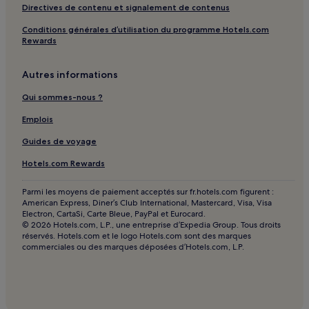
Directives de contenu et signalement de contenus
proximité
Conditions générales d’utilisation du programme Hotels.com
Avenue Jean-Médecin : Hôtels-boutiques à proximité
Rewards
Avenue Jean-Médecin : Hôtels familiaux à proximité
Casino Barrière Le Ruhl : hôtels à proximité
Autres informations
Hôpital l'Archet : hôtels à proximité
Qui sommes-nous ?
Promenade des Anglais : hôtels à proximité
Emplois
Nice : hôtels Hôtels avec parking
Guides de voyage
Nice : hôtels Hôtels avec centre de fitness
Hotels.com Rewards
Nice : hôtels Hôtels avec petit-déjeuner gratuit
Parmi les moyens de paiement acceptés sur fr.hotels.com figurent :
Nice : Appart’hôtels
American Express, Diner’s Club International, Mastercard, Visa, Visa
Electron, CartaSi, Carte Bleue, PayPal et Eurocard.
Nice : Chambres d’hôtes
© 2026 Hotels.com, L.P., une entreprise d’Expedia Group. Tous droits
réservés. Hotels.com et le logo Hotels.com sont des marques
Nice : hôtels Hôtels pas chers
commerciales ou des marques déposées d’Hotels.com, L.P.
Nice : hôtels Hôtels LGBTQIA+ friendly
Nice : hôtels Hôtels-boutiques
Villefranche-Sur-Mer : hôtels Hôtels avec parking