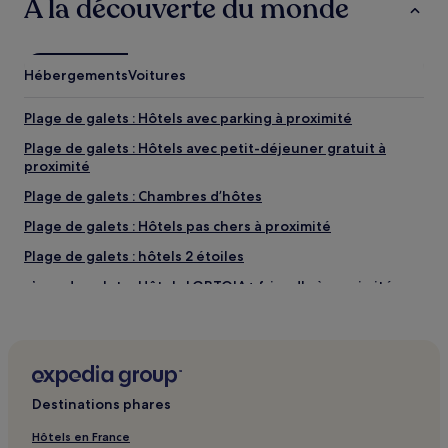
À la découverte du monde
Hébergements
Voitures
Plage de galets : Hôtels avec parking à proximité
Plage de galets : Hôtels avec petit-déjeuner gratuit à
proximité
Plage de galets : Chambres d’hôtes
Plage de galets : Hôtels pas chers à proximité
Plage de galets : hôtels 2 étoiles
Plage de galets : Hôtels LGBTQIA+ friendly à proximité
Plage de galets : Hôtels avec spa à proximité
Plage bleue : Hôtels avec piscine à proximité
Plage bleue : Hôtels avec parking à proximité
Destinations phares
Plage bleue : Hôtels avec cuisine à proximité
Plage bleue : Auberges de jeunesse
Hôtels en France