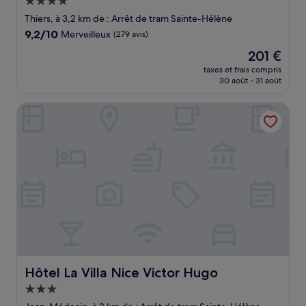
Hébergement
4.0 étoiles
Thiers, à 3,2 km de : Arrêt de tram Sainte-Hélène
9.2
9,2/10
Merveilleux
(279 avis)
sur
Le
201 €
10,
nouveau
Merveilleux,
taxes et frais compris
prix
30 août - 31 août
(279 avis)
est
de
Hôtel La Villa Nice Victor Hugo
201 €
Hôtel La Villa Nice Victor Hugo
Hôtel La Villa Nice Victor Hugo
Hébergement
3.0 étoiles