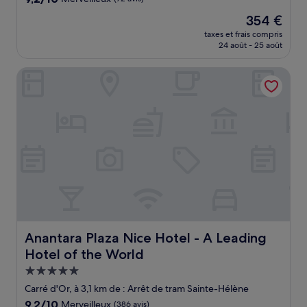
sur
Le
354 €
10,
nouveau
Merveilleux,
taxes et frais compris
prix
24 août - 25 août
(72 avis)
est
de
Anantara Plaza Nice Hotel - A Leading Hotel of the World
354 €
Anantara Plaza Nice Hotel - A Leading Hotel of the Worl
Anantara Plaza Nice Hotel - A Leading
Hotel of the World
Hébergement
5.0 étoiles
Carré d'Or, à 3,1 km de : Arrêt de tram Sainte-Hélène
9.2
9,2/10
Merveilleux
(386 avis)