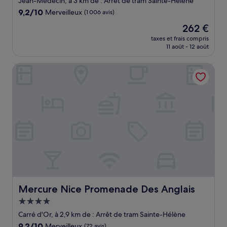
Jean-Médecin, à 3 km de : Arrêt de tram Sainte-Hélène
9.2
9,2/10
Merveilleux
(1 006 avis)
sur
Le
262 €
10,
nouveau
Merveilleux,
taxes et frais compris
prix
11 août - 12 août
(1 006 avis)
est
de
Mercure Nice Promenade Des Anglais
262 €
Mercure Nice Promenade Des Anglais
Mercure Nice Promenade Des Anglais
Hébergement
4.0 étoiles
Carré d'Or, à 2,9 km de : Arrêt de tram Sainte-Hélène
9.2
9,2/10
Merveilleux
(72 avis)