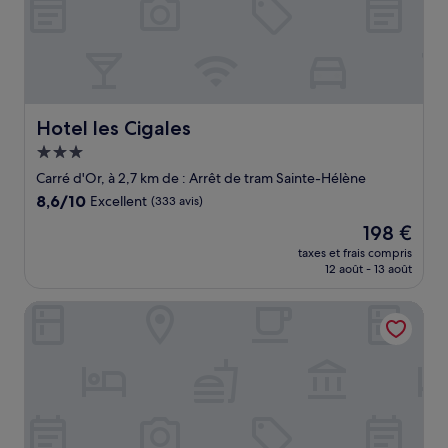
Hotel les Cigales
Hotel les Cigales
Hébergement
3.0 étoiles
Carré d'Or, à 2,7 km de : Arrêt de tram Sainte-Hélène
8.6
8,6/10
Excellent
(333 avis)
sur
Le
198 €
10,
nouveau
Excellent,
taxes et frais compris
prix
12 août - 13 août
(333 avis)
est
de
Hôtel Excelsior by HappyCulture
198 €