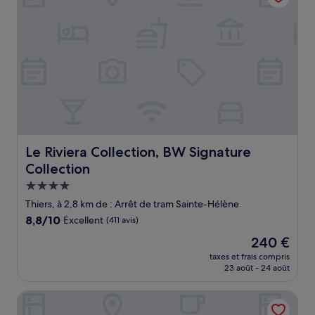
Le Riviera Collection, BW Signature Collection
Le Riviera Collection, BW Signature
Collection
Hébergement
4.0 étoiles
Thiers, à 2,8 km de : Arrêt de tram Sainte-Hélène
8.8
8,8/10
Excellent
(411 avis)
sur
Le
240 €
10,
nouveau
Excellent,
taxes et frais compris
prix
23 août - 24 août
(411 avis)
est
de
Nice Garden Hôtel
240 €