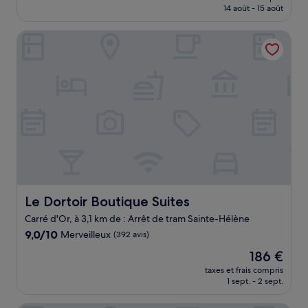
prix
14 août - 15 août
(1 180 avis)
est
de
Le Dortoir Boutique Suites
325 €
Le Dortoir Boutique Suites
Le Dortoir Boutique Suites
Carré d'Or, à 3,1 km de : Arrêt de tram Sainte-Hélène
9.0
9,0/10
Merveilleux
(392 avis)
sur
Le
186 €
10,
nouveau
Merveilleux,
taxes et frais compris
prix
1 sept. - 2 sept.
(392 avis)
est
de