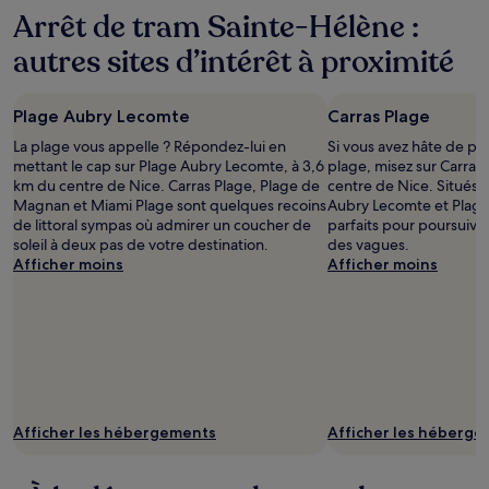
24 dernières
Arrêt de tram Sainte-Hélène :
heures
sur
autres sites d’intérêt à proximité
la
base
d’un
Plage Aubry Lecomte
Carras Plage
séjour
d’une
La plage vous appelle ? Répondez-lui en
Si vous avez hâte de pas
nuit
mettant le cap sur Plage Aubry Lecomte, à 3,6
plage, misez sur Carras 
pour
km du centre de Nice. Carras Plage, Plage de
centre de Nice. Situés à
2 adultes.
Magnan et Miami Plage sont quelques recoins
Aubry Lecomte et Plage
Les
de littoral sympas où admirer un coucher de
parfaits pour poursuivre
prix
soleil à deux pas de votre destination.
des vagues.
et
Afficher moins
Afficher moins
la
disponibilité
sont
susceptibles
de
changer.
Des
conditions
Afficher les hébergements
Afficher les héberg
supplémentaires
peuvent
s’appliquer.