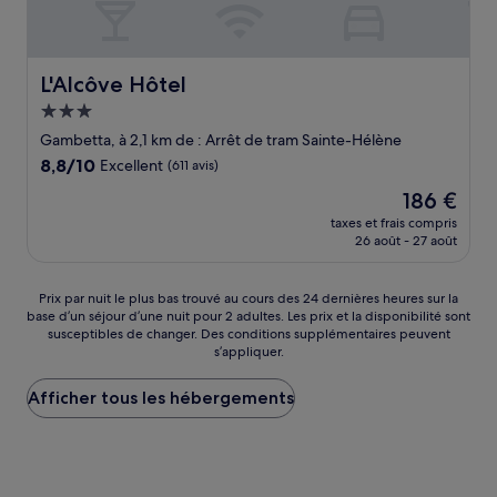
L'Alcôve Hôtel
L'Alcôve Hôtel
Hébergement
3.0 étoiles
Gambetta, à 2,1 km de : Arrêt de tram Sainte-Hélène
8.8
8,8/10
Excellent
(611 avis)
sur
Le
186 €
10,
nouveau
Excellent,
taxes et frais compris
prix
26 août - 27 août
(611 avis)
est
de
186 €
Prix
Prix par nuit le plus bas trouvé au cours des 24 dernières heures sur la
base d’un séjour d’une nuit pour 2 adultes. Les prix et la disponibilité sont
par
susceptibles de changer. Des conditions supplémentaires peuvent
nuit
s’appliquer.
le
plus
Afficher tous les hébergements
bas
trouvé
au
cours
des