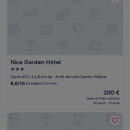
Nice Garden Hôtel
Nice Garden Hôtel
Hébergement
3.0 étoiles
Carré d'Or, à 2,8 km de : Arrêt de tram Sainte-Hélène
8.8
8,8/10
Excellent
(23 avis)
sur
Le
200 €
10,
nouveau
Excellent,
taxes et frais compris
prix
30 août - 31 août
(23 avis)
est
de
Best Western Premier Hotel Roosevelt
200 €