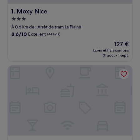
Moxy Nice
1. Moxy Nice
Hébergement
3.0 étoiles
À 0,6 km de : Arrêt de tram La Plaine
8.6
8,6/10
Excellent
(41 avis)
sur
Le
127 €
10,
nouveau
Excellent,
taxes et frais compris
prix
31 août - 1 sept.
(41 avis)
est
de
Hotel Le Negresco
127 €