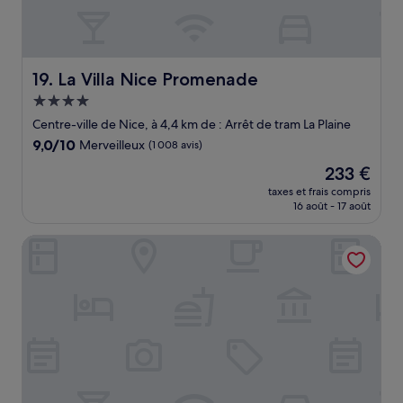
La Villa Nice Promenade
19. La Villa Nice Promenade
Hébergement
4.0 étoiles
Centre-ville de Nice, à 4,4 km de : Arrêt de tram La Plaine
9.0
9,0/10
Merveilleux
(1 008 avis)
sur
Le
233 €
10,
nouveau
Merveilleux,
taxes et frais compris
prix
16 août - 17 août
(1 008 avis)
est
de
Nemea Appart'Hotel Riviera Nice Promenade
233 €