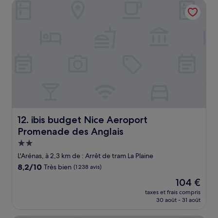
ibis budget Nice Aeroport Promenade des Anglais
363 €
ibis budget Nice Aeroport Promenade des Anglais
12. ibis budget Nice Aeroport
Promenade des Anglais
Hébergement
2.0 étoiles
L'Arénas, à 2,3 km de : Arrêt de tram La Plaine
8.2
8,2/10
Très bien
(1 238 avis)
sur
Le
104 €
10,
nouveau
Très
taxes et frais compris
prix
30 août - 31 août
bien,
est
(1 238 avis)
de