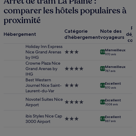
Arrêt de tram La Plaine :
24 dernières
comparer les hôtels populaires à
heures
sur
proximité
la
base
Pe
d’un
Catégorie
Note des
Hébergement
déj
séjour
d’hébergement
voyageurs
com
d’une
Holiday Inn Express
nuit
Merveilleux
Nice Grand Arenas
Hébergement
pour
9.0
970 avis
by IHG
3.0 étoiles
2 adultes.
Crowne Plaza Nice
Les
Merveilleux
Grand Arenas by
Hébergement
prix
9.0
787 avis
IHG
4.0 étoiles
et
la
Best Western
Excellent
disponibilité
Journel Nice Saint-
Hébergement
8.6
870 avis
sont
Laurent-du-Var
3.0 étoiles
susceptibles
Novotel Suites Nice
Excellent
de
Hébergement
8.6
Airport
1 008 avis
changer.
4.0 étoiles
Des
ibis Styles Nice Cap
Excellent
conditions
Hébergement
8.6
3000 Airport
887 avis
supplémentaires
3.0 étoiles
peuvent
s’appliquer.