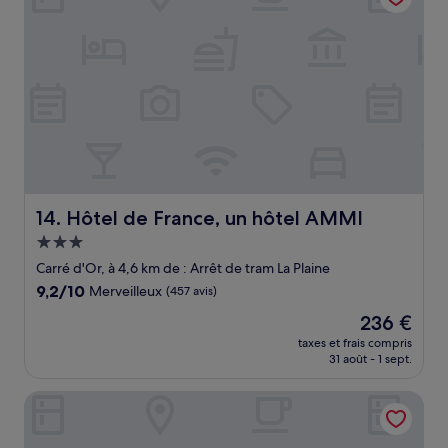
Hôtel de France, un hôtel AMMI
14. Hôtel de France, un hôtel AMMI
Hébergement
3.0 étoiles
Carré d'Or, à 4,6 km de : Arrêt de tram La Plaine
9.2
9,2/10
Merveilleux
(457 avis)
sur
Le
236 €
10,
nouveau
Merveilleux,
taxes et frais compris
prix
31 août - 1 sept.
(457 avis)
est
de
Radisson Hotel Nice Airport
236 €