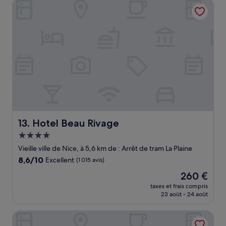
Hotel Beau Rivage
104 €
Hotel Beau Rivage
13. Hotel Beau Rivage
Hébergement
4.0 étoiles
Vieille ville de Nice, à 5,6 km de : Arrêt de tram La Plaine
8.6
8,6/10
Excellent
(1 015 avis)
sur
Le
260 €
10,
nouveau
Excellent,
taxes et frais compris
prix
23 août - 24 août
(1 015 avis)
est
de
Hôtel de France, un hôtel AMMI
260 €