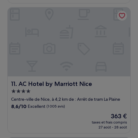
est
de
AC Hotel by Marriott Nice
130 €
AC Hotel by Marriott Nice
11. AC Hotel by Marriott Nice
Hébergement
4.0 étoiles
Centre-ville de Nice, à 4,2 km de : Arrêt de tram La Plaine
8.6
8,6/10
Excellent
(1 005 avis)
sur
Le
363 €
10,
nouveau
Excellent,
taxes et frais compris
prix
27 août - 28 août
(1 005 avis)
est
de