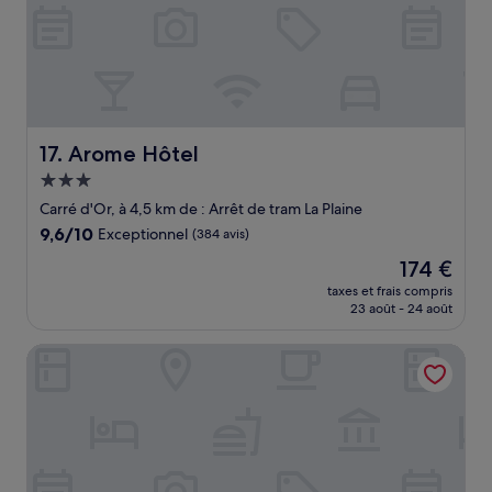
Arome Hôtel
17. Arome Hôtel
Hébergement
3.0 étoiles
Carré d'Or, à 4,5 km de : Arrêt de tram La Plaine
9.6
9,6/10
Exceptionnel
(384 avis)
sur
Le
174 €
10,
nouveau
Exceptionnel,
taxes et frais compris
prix
23 août - 24 août
(384 avis)
est
de
Campanile PRIME - Nice Airport
174 €