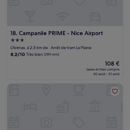
Campanile PRIME - Nice Airport
18. Campanile PRIME - Nice Airport
Hébergement
3.0 étoiles
L'Arénas, à 2,5 km de : Arrêt de tram La Plaine
8.2
8,2/10
Très bien
(280 avis)
sur
Le
108 €
10,
nouveau
Très
taxes et frais compris
prix
30 août - 31 août
bien,
est
(280 avis)
de
La Villa Nice Promenade
108 €