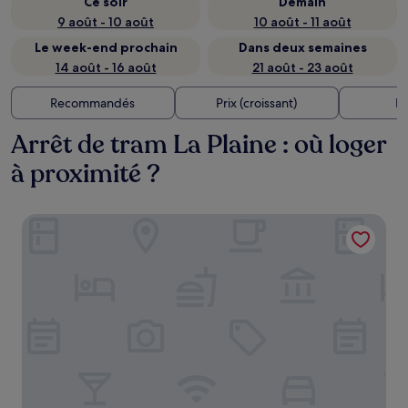
Ce soir
Demain
9 août - 10 août
10 août - 11 août
Le week-end prochain
Dans deux semaines
14 août - 16 août
21 août - 23 août
Recommandés
Prix (croissant)
Di
Arrêt de tram La Plaine : où loger
à proximité ?
Moxy Nice