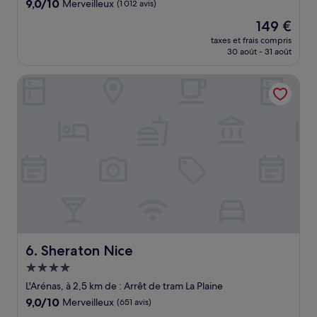
9.0
9,0/10
Merveilleux
(1 012 avis)
sur
Le
149 €
10,
nouveau
Merveilleux,
taxes et frais compris
prix
30 août - 31 août
(1 012 avis)
est
de
Sheraton Nice
149 €
Sheraton Nice
6. Sheraton Nice
Hébergement
4.0 étoiles
L'Arénas, à 2,5 km de : Arrêt de tram La Plaine
9.0
9,0/10
Merveilleux
(651 avis)
sur