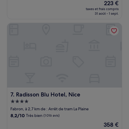
Le
223 €
10,
nouveau
Merveilleux,
taxes et frais compris
prix
31 août - 1 sept.
(651 avis)
est
de
Radisson Blu Hotel, Nice
223 €
Radisson Blu Hotel, Nice
7. Radisson Blu Hotel, Nice
Hébergement
4.0 étoiles
Fabron, à 2,7 km de : Arrêt de tram La Plaine
8.2
8,2/10
Très bien
(1 016 avis)
sur
Le
358 €
10,
nouveau