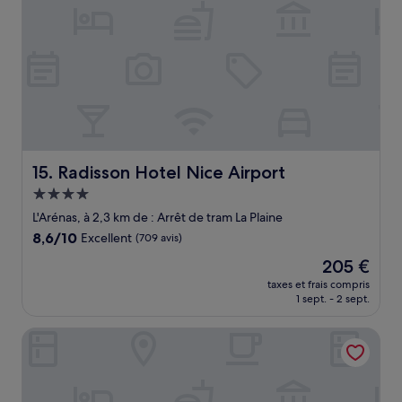
Radisson Hotel Nice Airport
15. Radisson Hotel Nice Airport
Hébergement
4.0 étoiles
L'Arénas, à 2,3 km de : Arrêt de tram La Plaine
8.6
8,6/10
Excellent
(709 avis)
sur
Le
205 €
10,
nouveau
Excellent,
taxes et frais compris
prix
1 sept. - 2 sept.
(709 avis)
est
de
Westminster Hotel & Spa Nice
205 €