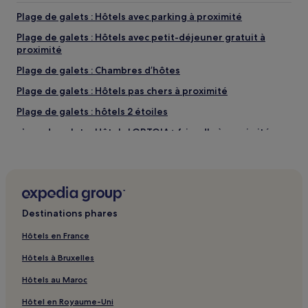
Plage de galets : Hôtels avec parking à proximité
Plage de galets : Hôtels avec petit-déjeuner gratuit à
proximité
Plage de galets : Chambres d’hôtes
Plage de galets : Hôtels pas chers à proximité
Plage de galets : hôtels 2 étoiles
Plage de galets : Hôtels LGBTQIA+ friendly à proximité
Plage de galets : Hôtels avec spa à proximité
Plage bleue : Hôtels avec piscine à proximité
Plage bleue : Hôtels avec parking à proximité
Destinations phares
Plage bleue : Hôtels avec cuisine à proximité
Plage bleue : Auberges de jeunesse
Hôtels en France
Plage bleue : Appart’hôtels
Hôtels à Bruxelles
Plage bleue : Hôtels pas chers à proximité
Hôtels au Maroc
Plage bleue : Hôtels de luxe à proximité
Hôtel en Royaume-Uni