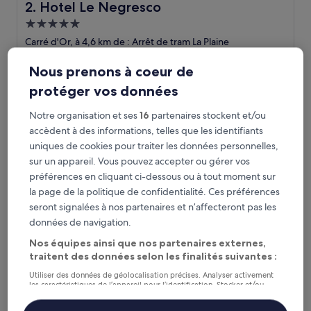
Hotel Le Negresco
2. Hotel Le Negresco
Hébergement
5.0 étoiles
Carré d'Or, à 4,6 km de : Arrêt de tram La Plaine
9.4
9,4/10
Exceptionnel
(1 009 avis)
sur
Nous prenons à coeur de
Le
866 €
10,
protéger vos données
nouveau
Exceptionnel,
taxes et frais compris
prix
23 août - 24 août
(1 009 avis)
est
Notre organisation et ses
16
partenaires stockent et/ou
de
accèdent à des informations, telles que les identifiants
Hotel West End Nice Promenade
866 €
uniques de cookies pour traiter les données personnelles,
sur un appareil. Vous pouvez accepter ou gérer vos
préférences en cliquant ci-dessous ou à tout moment sur
la page de la politique de confidentialité. Ces préférences
seront signalées à nos partenaires et n’affecteront pas les
données de navigation.
Nos équipes ainsi que nos partenaires externes,
traitent des données selon les finalités suivantes :
Utiliser des données de géolocalisation précises. Analyser activement
les caractéristiques de l’appareil pour l’identification. Stocker et/ou
accéder à des informations sur un appareil. Publicités et contenu
Hotel West End Nice Promenade
3. Hotel West End Nice Promenade
personnalisés, mesure de performance des publicités et du contenu,