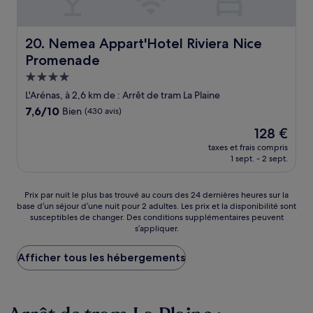
Nemea Appart'Hotel Riviera Nice Promenade
20. Nemea Appart'Hotel Riviera Nice
Promenade
Hébergement
4.0 étoiles
L'Arénas, à 2,6 km de : Arrêt de tram La Plaine
7.6
7,6/10
Bien
(430 avis)
sur
Le
128 €
10,
nouveau
Bien,
taxes et frais compris
prix
1 sept. - 2 sept.
(430 avis)
est
de
128 €
Prix
Prix par nuit le plus bas trouvé au cours des 24 dernières heures sur la
base d’un séjour d’une nuit pour 2 adultes. Les prix et la disponibilité sont
par
susceptibles de changer. Des conditions supplémentaires peuvent
nuit
s’appliquer.
le
plus
Afficher tous les hébergements
bas
trouvé
au
cours
des