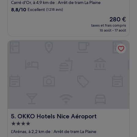
3.0 étoiles
Carré d'Or, à 4,9 km de : Arrêt de tram La Plaine
8.8
8,8/10
Excellent
(1 218 avis)
sur
Le
280 €
10,
nouveau
Excellent,
taxes et frais compris
prix
16 août - 17 août
(1 218 avis)
est
de
OKKO Hotels Nice Aéroport
280 €
OKKO Hotels Nice Aéroport
5. OKKO Hotels Nice Aéroport
Hébergement
4.0 étoiles
L'Arénas, à 2,2 km de : Arrêt de tram La Plaine