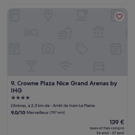
est
de
Crowne Plaza Nice Grand Arenas by IHG
154 €
Crowne Plaza Nice Grand Arenas by IHG
9. Crowne Plaza Nice Grand Arenas by
IHG
Hébergement
4.0 étoiles
L'Arénas, à 2,3 km de : Arrêt de tram La Plaine
9.0
9,0/10
Merveilleux
(787 avis)
sur
Le
139 €
10,
nouveau
Merveilleux,
taxes et frais compris
prix
26 août - 27 août
(787 avis)