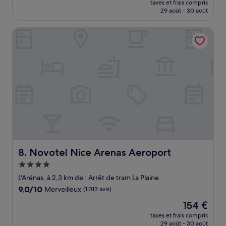
Très
taxes et frais compris
prix
29 août - 30 août
bien,
est
(1 016 avis)
de
Novotel Nice Arenas Aeroport
358 €
Novotel Nice Arenas Aeroport
8. Novotel Nice Arenas Aeroport
Hébergement
4.0 étoiles
L'Arénas, à 2,3 km de : Arrêt de tram La Plaine
9.0
9,0/10
Merveilleux
(1 013 avis)
sur
Le
154 €
10,
nouveau
Merveilleux,
taxes et frais compris
prix
29 août - 30 août
(1 013 avis)