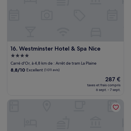
Westminster Hotel & Spa Nice
16. Westminster Hotel & Spa Nice
Hébergement
4.0 étoiles
Carré d'Or, à 4,8 km de : Arrêt de tram La Plaine
8.8
8,8/10
Excellent
(1 011 avis)
sur
Le
287 €
10,
nouveau
Excellent,
taxes et frais compris
prix
6 sept. - 7 sept.
(1 011 avis)
est
de
Arome Hôtel
287 €