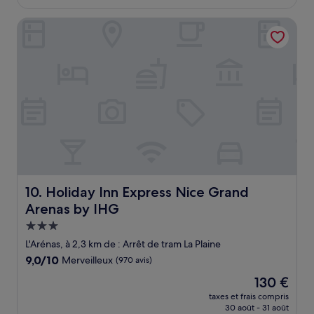
est
de
Holiday Inn Express Nice Grand Arenas by IHG
139 €
Holiday Inn Express Nice Grand Arenas by IHG
10. Holiday Inn Express Nice Grand
Arenas by IHG
Hébergement
3.0 étoiles
L'Arénas, à 2,3 km de : Arrêt de tram La Plaine
9.0
9,0/10
Merveilleux
(970 avis)
sur
Le
130 €
10,
nouveau
Merveilleux,
taxes et frais compris
prix
30 août - 31 août
(970 avis)