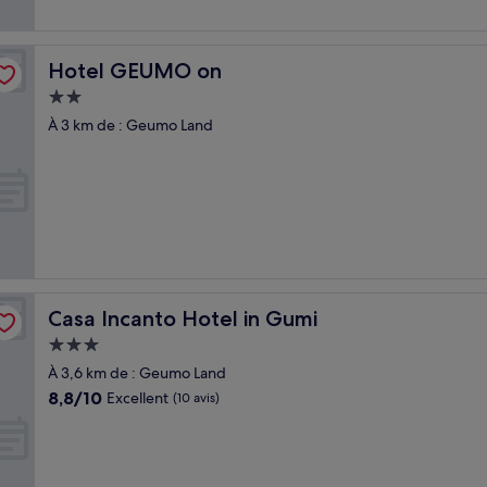
Hotel GEUMO on
Hotel GEUMO on
Hébergement
2.0 étoiles
À 3 km de : Geumo Land
Casa Incanto Hotel in Gumi
Casa Incanto Hotel in Gumi
Hébergement
3.0 étoiles
À 3,6 km de : Geumo Land
8.8
8,8/10
Excellent
(10 avis)
sur
10,
Excellent,
(10 avis)