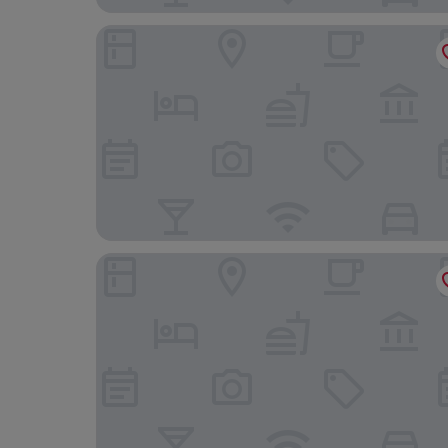
Good Morning Vil Residenece Inn
You & I Pension