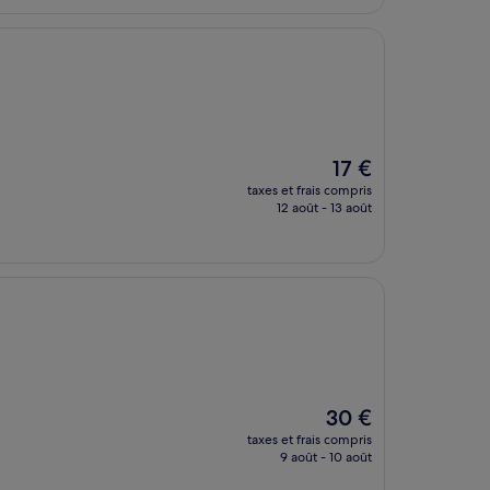
36 €
Le
17 €
nouveau
taxes et frais compris
prix
12 août - 13 août
est
de
17 €
Le
30 €
nouveau
taxes et frais compris
prix
9 août - 10 août
est