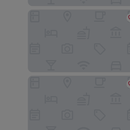
Hotel Geumosan
Mitasuya Ryokan Hotel Gumi Wonpyeong Branc