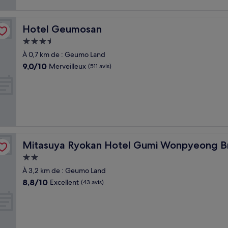
Hotel Geumosan
Hotel Geumosan
Hébergement
3.5 étoiles
À 0,7 km de : Geumo Land
9.0
9,0/10
Merveilleux
(511 avis)
sur
10,
Merveilleux,
(511 avis)
h
Mitasuya Ryokan Hotel Gumi Wonpyeong Branch
Mitasuya Ryokan Hotel Gumi Wonpyeong B
Hébergement
2.0 étoiles
À 3,2 km de : Geumo Land
8.8
8,8/10
Excellent
(43 avis)
sur
10,
Excellent,
(43 avis)