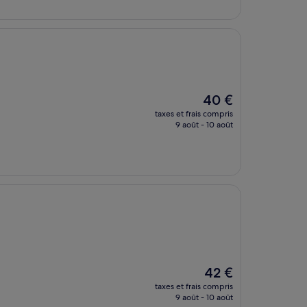
de
37 €
Le
40 €
nouveau
taxes et frais compris
prix
9 août - 10 août
est
de
40 €
Le
42 €
nouveau
taxes et frais compris
prix
9 août - 10 août