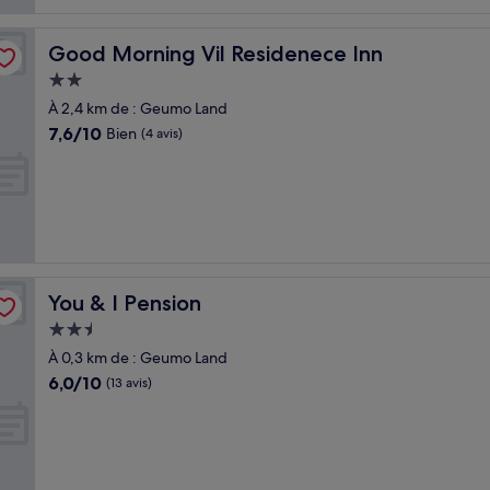
Good Morning Vil Residenece Inn
Good Morning Vil Residenece Inn
Hébergement
2.0 étoiles
À 2,4 km de : Geumo Land
7.6
7,6/10
Bien
(4 avis)
sur
10,
Bien,
(4 avis)
You & I Pension
You & I Pension
Hébergement
2.5 étoiles
À 0,3 km de : Geumo Land
6.0
6,0/10
(13 avis)
sur
10,
(13 avis)