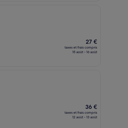
15 €
Le
27 €
nouveau
taxes et frais compris
prix
15 août - 16 août
est
de
27 €
Le
36 €
nouveau
taxes et frais compris
prix
12 août - 13 août
est
de