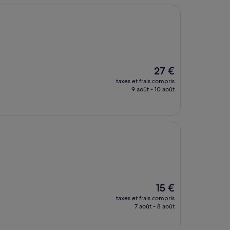
Le
27 €
nouveau
taxes et frais compris
prix
9 août - 10 août
est
de
27 €
Le
15 €
nouveau
taxes et frais compris
prix
7 août - 8 août
est
de