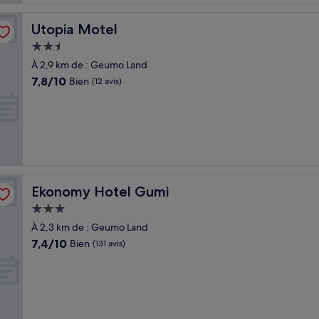
Utopia Motel
Utopia Motel
Hébergement
2.5 étoiles
À 2,9 km de : Geumo Land
7.8
7,8/10
Bien
(12 avis)
sur
10,
Bien,
(12 avis)
Ekonomy Hotel Gumi
Ekonomy Hotel Gumi
Hébergement
3.0 étoiles
À 2,3 km de : Geumo Land
7.4
7,4/10
Bien
(131 avis)
sur
10,
Bien,
(131 avis)