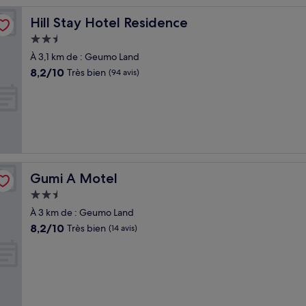
Hill Stay Hotel Residence
Hill Stay Hotel Residence
Hébergement
2.5 étoiles
À 3,1 km de : Geumo Land
8.2
8,2/10
Très bien
(94 avis)
sur
10,
Très
bien,
(94 avis)
Gumi A Motel
Gumi A Motel
Hébergement
2.5 étoiles
À 3 km de : Geumo Land
8.2
8,2/10
Très bien
(14 avis)
sur
10,
Très
bien,
(14 avis)