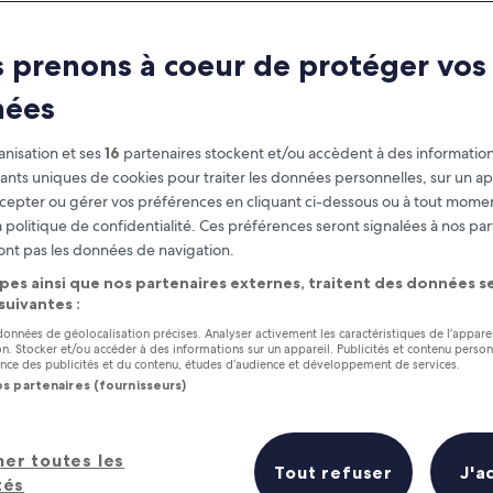
 prenons à coeur de protéger vos
nées
nisation et ses
16
partenaires stockent et/ou accèdent à des information
fiants uniques de cookies pour traiter les données personnelles, sur un ap
cepter ou gérer vos préférences en cliquant ci-dessous ou à tout momen
 politique de confidentialité. Ces préférences seront signalées à nos par
as
Gagnez des récompenses pour
ont pas les données de navigation.
chaque nuit séjournée
pes ainsi que nos partenaires externes, traitent des données se
 suivantes :
 données de géolocalisation précises. Analyser activement les caractéristiques de l’appare
tion. Stocker et/ou accéder à des informations sur un appareil. Publicités et contenu perso
ce des publicités et du contenu, études d’audience et développement de services.
os partenaires (fournisseurs)
Demain
Ce week-end
7 août - 8 août
7 août - 9 août
s hôtels à proximité en un coup d’œ
her toutes les
Tout refuser
J'a
tés