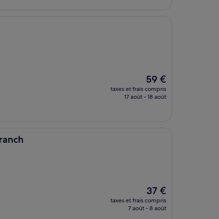
de
30 €
Le
59 €
nouveau
taxes et frais compris
prix
17 août - 18 août
est
de
59 €
ranch
Le
37 €
nouveau
taxes et frais compris
prix
7 août - 8 août
est