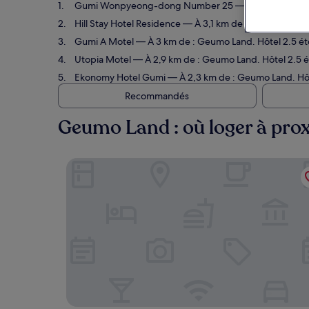
Gumi Wonpyeong-dong Number 25
— À 3 km de : Geu
Hill Stay Hotel Residence
— À 3,1 km de : Geumo Land. H
Gumi A Motel
— À 3 km de : Geumo Land. Hôtel 2.5 étoi
Utopia Motel
— À 2,9 km de : Geumo Land. Hôtel 2.5 éto
Ekonomy Hotel Gumi
— À 2,3 km de : Geumo Land. Hôtel
Recommandés
Geumo Land : où loger à prox
Gumi Wonpyeong-dong Number 25