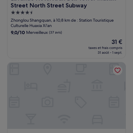
Street North Street Subway
Hébergement
4.5 étoiles
Zhonglou Shangquan, à 10,8 km de : Station Touristique
Culturelle Huaxia Xi'an
9.0
9,0/10
Merveilleux
(37 avis)
sur
Le
31 €
10,
nouveau
Merveilleux,
taxes et frais compris
prix
31 août - 1 sept.
(37 avis)
est
de
Sofitel Xian on Renmin Square
31 €