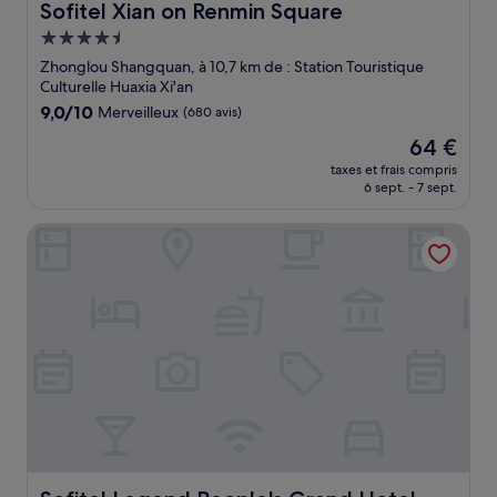
Sofitel Xian on Renmin Square
Sofitel Xian on Renmin Square
Hébergement
4.5 étoiles
Zhonglou Shangquan, à 10,7 km de : Station Touristique
Culturelle Huaxia Xi'an
9.0
9,0/10
Merveilleux
(680 avis)
sur
Le
64 €
10,
nouveau
Merveilleux,
taxes et frais compris
prix
6 sept. - 7 sept.
(680 avis)
est
de
Sofitel Legend People's Grand Hotel Xian
64 €
Sofitel Legend People's Grand Hotel Xian