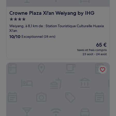
Crowne Plaza Xi'an Weiyang by IHG
Crowne Plaza Xi'an Weiyang by IHG
Hébergement
4.0 étoiles
Weiyang, à 8,1 km de : Station Touristique Culturelle Huaxia
Xi'an
10.0
10/10
Exceptionnel
(28 avis)
sur
Le
65 €
10,
nouveau
Exceptionnel,
taxes et frais compris
prix
23 août - 24 août
(28 avis)
est
de
voco Xi'an Etdz by IHG
65 €