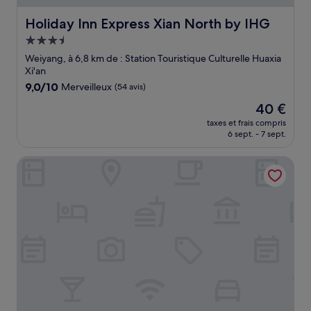
Holiday Inn Express Xian North by IHG
Holiday Inn Express Xian North by IHG
Hébergement
3.5 étoiles
Weiyang, à 6,8 km de : Station Touristique Culturelle Huaxia
Xi'an
9.0
9,0/10
Merveilleux
(54 avis)
sur
Le
40 €
10,
nouveau
Merveilleux,
taxes et frais compris
prix
6 sept. - 7 sept.
(54 avis)
est
de
InterContinental Xi'an North by IHG
40 €