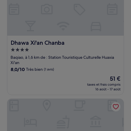
Dhawa Xi'an Chanba
Dhawa Xi'an Chanba
Hébergement
4.0 étoiles
Baqiao, à 1,6 km de : Station Touristique Culturelle Huaxia
Xi'an
8.0
8,0/10
Très bien
(1 avis)
sur
Le
51 €
10,
nouveau
Très
taxes et frais compris
prix
16 août - 17 août
bien,
est
(1 avis)
de
Sheraton Xi'An Chanba
51 €