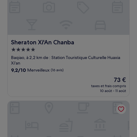
Sheraton Xi'An Chanba
Sheraton Xi'An Chanba
Hébergement
5.0 étoiles
Baqiao, à 2,2 km de : Station Touristique Culturelle Huaxia
Xi'an
9.2
9,2/10
Merveilleux
(16 avis)
sur
Le
73 €
10,
nouveau
Merveilleux,
taxes et frais compris
prix
10 août - 11 août
(16 avis)
est
de
Le Meridien Xi'an Chanba
73 €