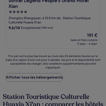
Sofitel Legend People's Grand Hotel
Xian
Hébergement
5.0 étoiles
Zhonglou Shangquan, à 10,5 km de : Station Touristique
Culturelle Huaxia Xi'an
9.6
9,6/10
Exceptionnel
(158 avis)
sur
Le
191 €
10,
nouveau
Exceptionnel,
taxes et frais compris
prix
5 sept. - 6 sept.
(158 avis)
est
de
191 €
Prix
Prix par nuit le plus bas trouvé au cours des 24 dernières heures sur la
base d’un séjour d’une nuit pour 2 adultes. Les prix et la disponibilité sont
par
susceptibles de changer. Des conditions supplémentaires peuvent
nuit
s’appliquer.
le
plus
Afficher tous les hébergements
bas
trouvé
au
cours
Station Touristique Culturelle
des
24 dernières
Huaxia Xi'an : comparer les hôtels
heures