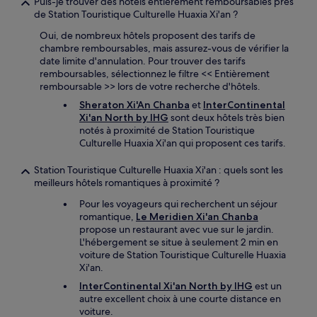
Puis-je trouver des hôtels entièrement remboursables près
de Station Touristique Culturelle Huaxia Xi'an ?
Oui, de nombreux hôtels proposent des tarifs de
chambre remboursables, mais assurez-vous de vérifier la
date limite d'annulation. Pour trouver des tarifs
remboursables, sélectionnez le filtre << Entièrement
remboursable >> lors de votre recherche d'hôtels.
Sheraton Xi'An Chanba
et
InterContinental
Xi'an North by IHG
sont deux hôtels très bien
notés à proximité de Station Touristique
Culturelle Huaxia Xi'an qui proposent ces tarifs.
Station Touristique Culturelle Huaxia Xi'an : quels sont les
meilleurs hôtels romantiques à proximité ?
Pour les voyageurs qui recherchent un séjour
romantique,
Le Meridien Xi'an Chanba
propose un restaurant avec vue sur le jardin.
L'hébergement se situe à seulement 2 min en
voiture de Station Touristique Culturelle Huaxia
Xi'an.
InterContinental Xi'an North by IHG
est un
autre excellent choix à une courte distance en
voiture.