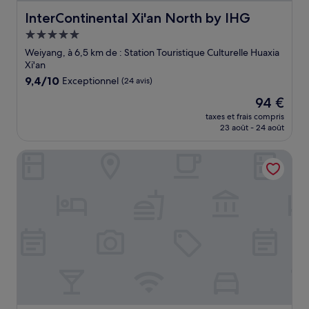
InterContinental Xi'an North by IHG
InterContinental Xi'an North by IHG
Hébergement
5.0 étoiles
Weiyang, à 6,5 km de : Station Touristique Culturelle Huaxia
Xi'an
9.4
9,4/10
Exceptionnel
(24 avis)
sur
Le
94 €
10,
nouveau
Exceptionnel,
taxes et frais compris
prix
23 août - 24 août
(24 avis)
est
de
Courtyard by Marriott Xi'an North
94 €