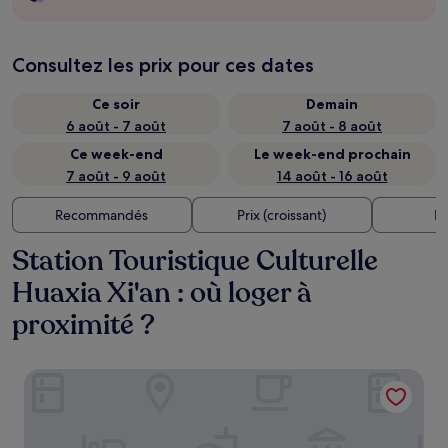
Consultez les prix pour ces dates
Ce soir
Demain
6 août - 7 août
7 août - 8 août
Ce week-end
Le week-end prochain
7 août - 9 août
14 août - 16 août
Recommandés
Prix (croissant)
Di
Station Touristique Culturelle
Huaxia Xi'an : où loger à
proximité ?
Fairfield By Marriott Xi'An Chanba