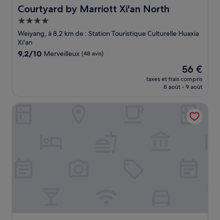
Courtyard by Marriott Xi'an North
Courtyard by Marriott Xi'an North
Hébergement
4.0 étoiles
Weiyang, à 8,2 km de : Station Touristique Culturelle Huaxia
Xi'an
9.2
9,2/10
Merveilleux
(48 avis)
sur
Le
56 €
10,
nouveau
Merveilleux,
taxes et frais compris
prix
8 août - 9 août
(48 avis)
est
de
Sheraton Xi'an North City Hotel
56 €