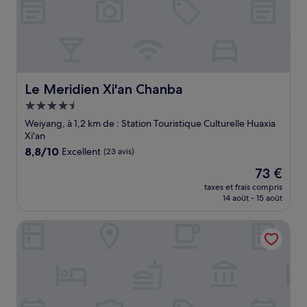
Le Meridien Xi'an Chanba
Le Meridien Xi'an Chanba
Hébergement
4.5 étoiles
Weiyang, à 1,2 km de : Station Touristique Culturelle Huaxia
Xi'an
8.8
8,8/10
Excellent
(23 avis)
sur
Le
73 €
10,
nouveau
Excellent,
taxes et frais compris
prix
14 août - 15 août
(23 avis)
est
de
Hyatt Regency Xi'An Chanba
73 €