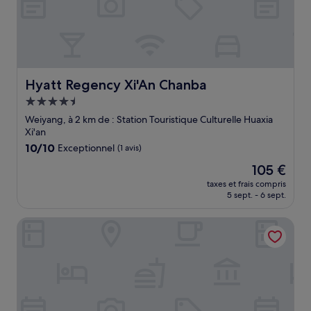
Hyatt Regency Xi'An Chanba
Hyatt Regency Xi'An Chanba
Hébergement
4.5 étoiles
Weiyang, à 2 km de : Station Touristique Culturelle Huaxia
Xi'an
10.0
10/10
Exceptionnel
(1 avis)
sur
Le
105 €
10,
nouveau
Exceptionnel,
taxes et frais compris
prix
5 sept. - 6 sept.
(1 avis)
est
de
Novotel Xi'An Aden
105 €