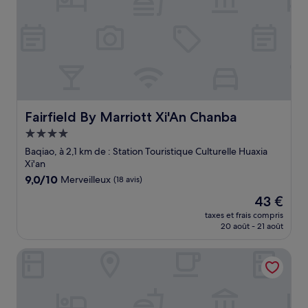
Fairfield By Marriott Xi'An Chanba
Fairfield By Marriott Xi'An Chanba
Hébergement
4.0 étoiles
Baqiao, à 2,1 km de : Station Touristique Culturelle Huaxia
Xi'an
9.0
9,0/10
Merveilleux
(18 avis)
sur
Le
43 €
10,
nouveau
Merveilleux,
taxes et frais compris
prix
20 août - 21 août
(18 avis)
est
de
HUALUXE Xi an Chanba by IHG
43 €