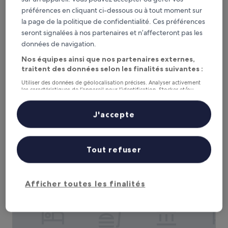
préférences en cliquant ci-dessous ou à tout moment sur
la page de la politique de confidentialité. Ces préférences
seront signalées à nos partenaires et n’affecteront pas les
données de navigation.
Nos équipes ainsi que nos partenaires externes,
traitent des données selon les finalités suivantes :
Holiday Inn Xi an Chanba by IHG
Holiday Inn Xi an Chanba by IHG
Utiliser des données de géolocalisation précises. Analyser activement
Hébergement
les caractéristiques de l’appareil pour l’identification. Stocker et/ou
accéder à des informations sur un appareil. Publicités et contenu
3.0 étoiles
Baqiao, à 2,4 km de : Station Touristique Culturelle Huaxia
personnalisés, mesure de performance des publicités et du contenu,
études d’audience et développement de services.
Xi'an
J'accepte
Liste de nos partenaires (fournisseurs)
8.8
8,8/10
Excellent
(3 avis)
sur
Le
48 €
10,
nouveau
Tout refuser
Excellent,
taxes et frais compris
prix
16 août - 17 août
(3 avis)
est
de
Dhawa Xi'an Chanba
Afficher toutes les finalités
48 €