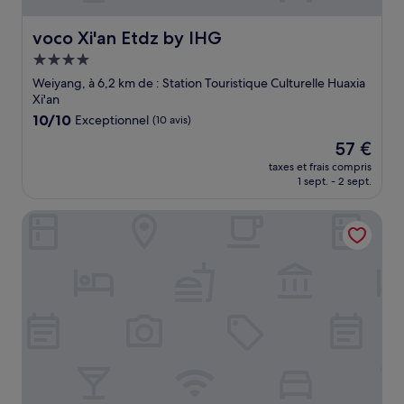
voco Xi'an Etdz by IHG
voco Xi'an Etdz by IHG
Hébergement
4.0 étoiles
Weiyang, à 6,2 km de : Station Touristique Culturelle Huaxia
Xi'an
10.0
10/10
Exceptionnel
(10 avis)
sur
Le
57 €
10,
nouveau
Exceptionnel,
taxes et frais compris
prix
1 sept. - 2 sept.
(10 avis)
est
de
Holiday Inn Express Xian North by IHG
57 €