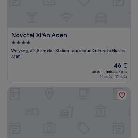
Novotel Xi'An Aden
Novotel Xi'An Aden
Hébergement
4.0 étoiles
Weiyang, à 2,8 km de : Station Touristique Culturelle Huaxia
Xi'an
Le
46 €
nouveau
taxes et frais compris
prix
14 août - 15 août
est
de
Holiday Inn Xi An Chanba
46 €