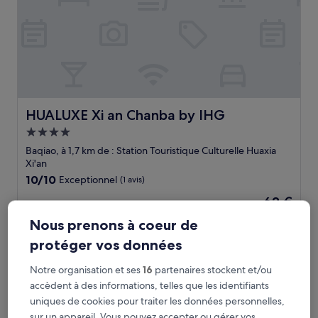
HUALUXE Xi an Chanba by IHG
HUALUXE Xi an Chanba by IHG
Hébergement
4.0 étoiles
Baqiao, à 1,7 km de : Station Touristique Culturelle Huaxia
Xi'an
10.0
10/10
Exceptionnel
(1 avis)
sur
Le
63 €
10,
nouveau
Exceptionnel,
taxes et frais compris
Nous prenons à coeur de
prix
20 août - 21 août
(1 avis)
est
protéger vos données
de
Holiday Inn Xi an Chanba by IHG
63 €
Notre organisation et ses
16
partenaires stockent et/ou
accèdent à des informations, telles que les identifiants
uniques de cookies pour traiter les données personnelles,
sur un appareil. Vous pouvez accepter ou gérer vos