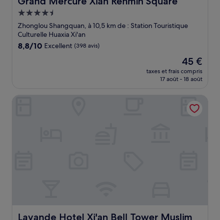
Grand Mercure Xian Renmin Square
Hébergement
4.5 étoiles
Zhonglou Shangquan, à 10,5 km de : Station Touristique
Culturelle Huaxia Xi'an
8.8
8,8/10
Excellent
(398 avis)
sur
Le
45 €
10,
nouveau
Excellent,
taxes et frais compris
prix
17 août - 18 août
(398 avis)
est
de
Lavande Hotel Xi'an Bell Tower Muslim Street North Stre
45 €
Lavande Hotel Xi'an Bell Tower Muslim Street North Str
Lavande Hotel Xi'an Bell Tower Muslim