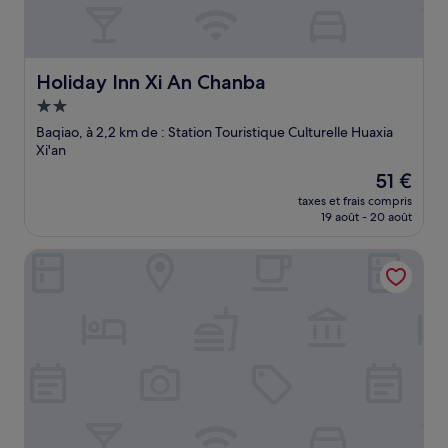
Holiday Inn Xi An Chanba
Holiday Inn Xi An Chanba
Hébergement
2.0 étoiles
Baqiao, à 2,2 km de : Station Touristique Culturelle Huaxia
Xi'an
Le
51 €
nouveau
taxes et frais compris
prix
19 août - 20 août
est
de
Crowne Plaza Xi'an Weiyang by IHG
51 €