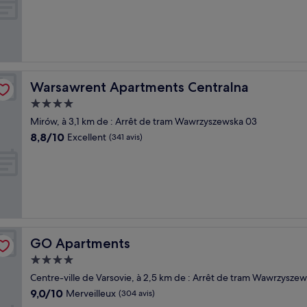
10,
Merveilleux,
(14 avis)
Warsawrent Apartments Centralna
Warsawrent Apartments Centralna
Hébergement
4.0 étoiles
Mirów, à 3,1 km de : Arrêt de tram Wawrzyszewska 03
8.8
8,8/10
Excellent
(341 avis)
sur
10,
Excellent,
(341 avis)
GO Apartments
GO Apartments
Hébergement
4.0 étoiles
Centre-ville de Varsovie, à 2,5 km de : Arrêt de tram Wawrzysze
9.0
9,0/10
Merveilleux
(304 avis)
sur