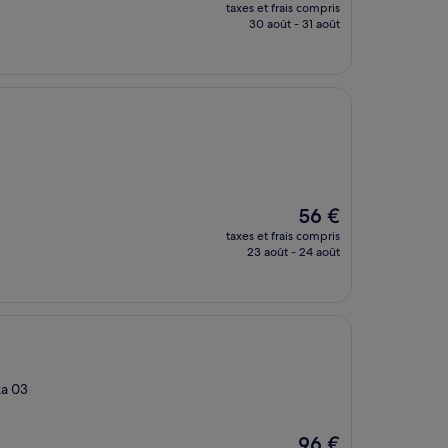
nouveau
taxes et frais compris
prix
30 août - 31 août
est
de
86 €
Le
56 €
nouveau
taxes et frais compris
prix
23 août - 24 août
est
de
56 €
ka 03
Le
96 €