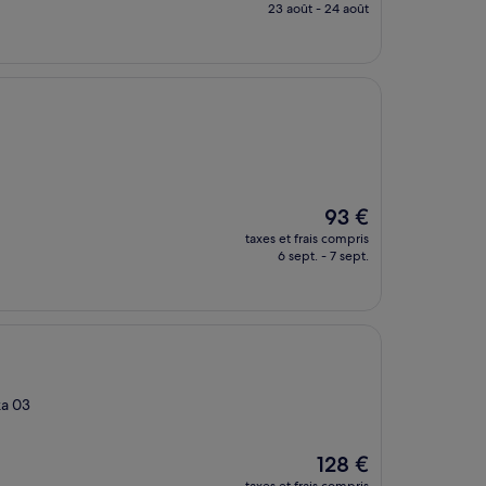
prix
23 août - 24 août
est
de
75 €
Le
93 €
nouveau
taxes et frais compris
prix
6 sept. - 7 sept.
est
de
93 €
ka 03
Le
128 €
nouveau