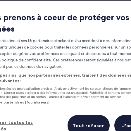
 prenons à coeur de protéger vos
nées
nisation et ses
16
partenaires stockent et/ou accèdent à des information
fiants uniques de cookies pour traiter les données personnelles, sur un ap
cepter ou gérer vos préférences en cliquant ci-dessous ou à tout momen
 politique de confidentialité. Ces préférences seront signalées à nos par
as
Gagnez des récompenses pour
ont pas les données de navigation.
chaque nuit séjournée
pes ainsi que nos partenaires externes, traitent des données se
 suivantes :
 données de géolocalisation précises. Analyser activement les caractéristiques de l’appare
tion. Stocker et/ou accéder à des informations sur un appareil. Publicités et contenu perso
ce des publicités et du contenu, études d’audience et développement de services.
os partenaires (fournisseurs)
Demain
Ce week-end
7 août - 8 août
7 août - 9 août
her toutes les
Prix (croissant)
Distance
Tout refuser
J'a
tés