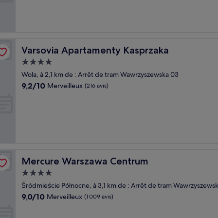
Merveilleux,
(1 001 avis)
Varsovia Apartamenty Kasprzaka
Varsovia Apartamenty Kasprzaka
Hébergement
4.0 étoiles
Wola, à 2,1 km de : Arrêt de tram Wawrzyszewska 03
9.2
9,2/10
Merveilleux
(216 avis)
sur
10,
Merveilleux,
(216 avis)
Mercure Warszawa Centrum
Mercure Warszawa Centrum
Hébergement
4.0 étoiles
Śródmieście Północne, à 3,1 km de : Arrêt de tram Wawrzyszews
9.0
9,0/10
Merveilleux
(1 009 avis)
sur
10,