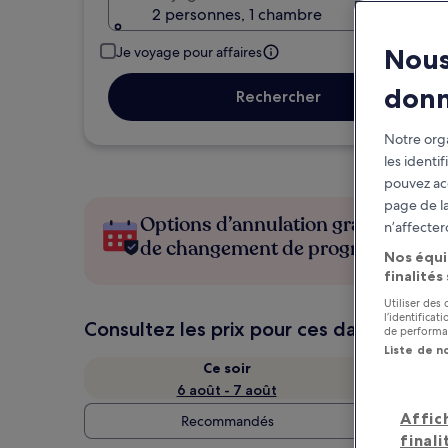
2 personnes, 1 chambre
Nous
Je voyage pour affaires
don
Rechercher
Notre orga
les identi
pouvez ac
page de la
Options d’annulation gratuite en c
n’affecter
de changement de programme
Nos équi
finalités
Utiliser des
l’identifica
Consultez les prix pour ces dates
de performan
Liste de n
Ce soir
6 août - 7 août
Affic
Recommandés
finali