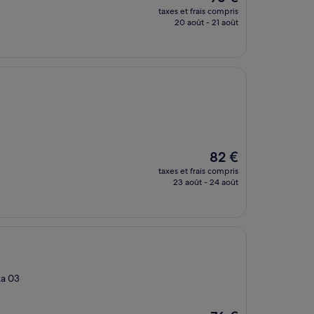
nouveau
taxes et frais compris
prix
20 août - 21 août
est
de
96 €
Le
82 €
nouveau
taxes et frais compris
prix
23 août - 24 août
est
de
82 €
ka 03