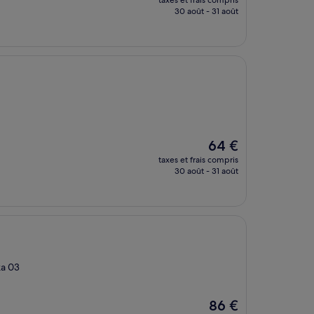
taxes et frais compris
prix
30 août - 31 août
est
de
128 €
Le
64 €
nouveau
taxes et frais compris
prix
30 août - 31 août
est
de
64 €
ka 03
Le
86 €