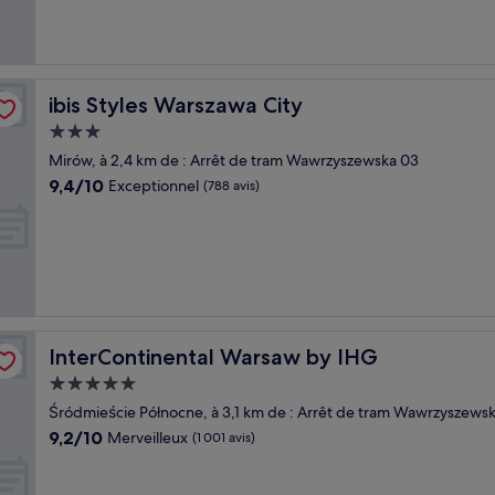
(1 007 avis)
ibis Styles Warszawa City
ibis Styles Warszawa City
Hébergement
3.0 étoiles
Mirów, à 2,4 km de : Arrêt de tram Wawrzyszewska 03
9.4
9,4/10
Exceptionnel
(788 avis)
sur
10,
Exceptionnel,
(788 avis)
InterContinental Warsaw by IHG
InterContinental Warsaw by IHG
Hébergement
5.0 étoiles
Śródmieście Północne, à 3,1 km de : Arrêt de tram Wawrzyszews
9.2
9,2/10
Merveilleux
(1 001 avis)
sur
10,