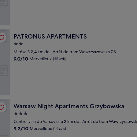
Merveilleux,
(34 avis)
PATRONUS APARTMENTS
PATRONUS APARTMENTS
Hébergement
2.0 étoiles
Mirów, à 2,4 km de : Arrêt de tram Wawrzyszewska 03
9.0
9,0/10
Merveilleux
(45 avis)
sur
10,
Merveilleux,
(45 avis)
Warsaw Night Apartments Grzybowska
Warsaw Night Apartments Grzybowska
Hébergement
3.0 étoiles
Centre-ville de Varsovie, à 2 km de : Arrêt de tram Wawrzyszews
9.2
9,2/10
Merveilleux
(14 avis)
sur