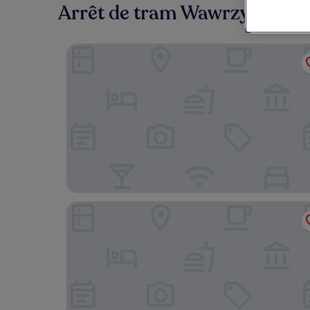
Arrêt de tram Wawrzyszewska 
PURO Warszawa Stare Miasto
Holiday Inn Warsaw City Centre by IHG