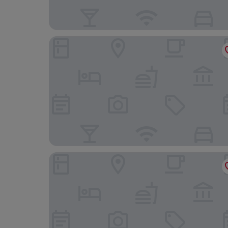
ibis Styles Warszawa City
InterContinental Warsaw by IHG