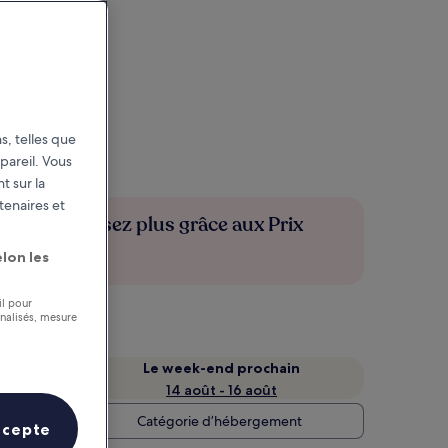
s, telles que
pareil. Vous
t sur la
tenaires et
Économisez plus grâce aux Prix
membres
lon les
il pour
nnalisés, mesure
Le week-end prochain
14 août - 16 août
Catégorie d’hébergement
ccepte