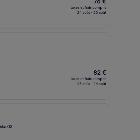
Le
76 €
nouveau
taxes et frais compris
prix
24 août - 25 août
est
de
76 €
Le
82 €
nouveau
taxes et frais compris
prix
23 août - 24 août
est
de
82 €
wska 03