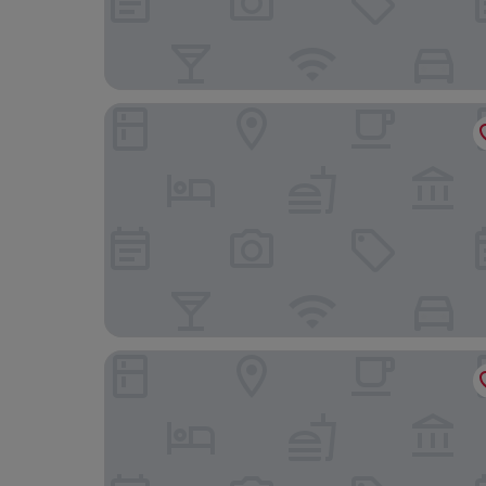
PATRONUS APARTMENTS
Warsaw Night Apartments Grzybowska