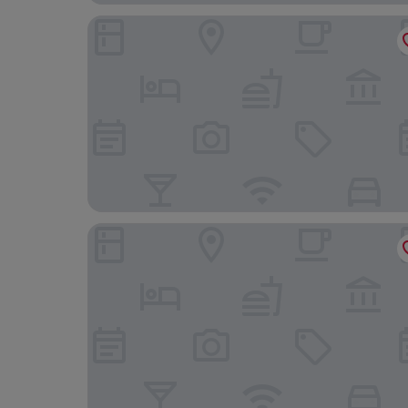
Motel One Warsaw-Chopin
Holiday Inn Warsaw City Centre by IHG