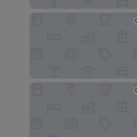
SleepWell Apartments Ordynacka
Hotel Indigo Warsaw - Nowy Swiat by IHG