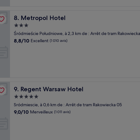
Metropol Hotel
8. Metropol Hotel
Hébergement
3.0 étoiles
Śródmieście Południowe, à 2,3 km de : Arrêt de tram Rakowieck
8.8
8,8/10
Excellent
(1 010 avis)
sur
10,
Excellent,
(1 010 avis)
Regent Warsaw Hotel
9. Regent Warsaw Hotel
Hébergement
5.0 étoiles
Sródmiescie, à 0,6 km de : Arrêt de tram Rakowiecka 05
9.0
9,0/10
Merveilleux
(1 011 avis)
sur
10,
Merveilleux,
(1 011 avis)