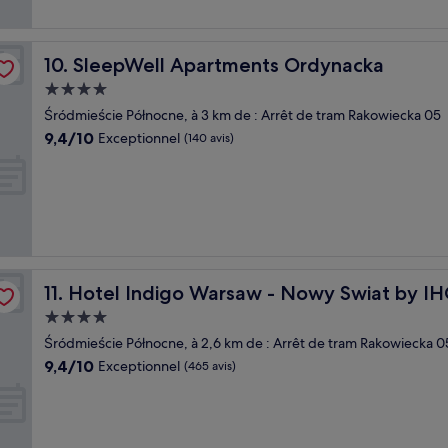
SleepWell Apartments Ordynacka
10. SleepWell Apartments Ordynacka
Hébergement
4.0 étoiles
Śródmieście Północne, à 3 km de : Arrêt de tram Rakowiecka 05
9.4
9,4/10
Exceptionnel
(140 avis)
sur
10,
Exceptionnel,
(140 avis)
Hotel Indigo Warsaw - Nowy Swiat by IHG
11. Hotel Indigo Warsaw - Nowy Swiat by I
Hébergement
4.0 étoiles
Śródmieście Północne, à 2,6 km de : Arrêt de tram Rakowiecka 0
9.4
9,4/10
Exceptionnel
(465 avis)
sur
10,
Exceptionnel,
(465 avis)