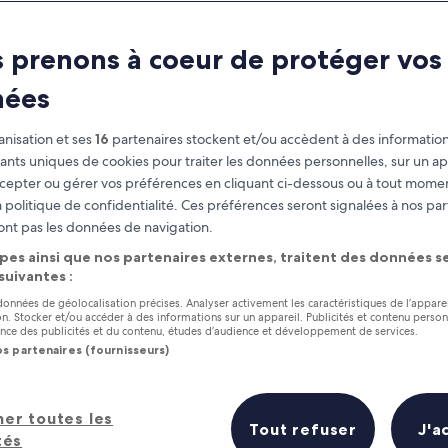
 prenons à coeur de protéger vos
nées
nisation et ses
16
partenaires stockent et/ou accèdent à des information
fiants uniques de cookies pour traiter les données personnelles, sur un ap
cepter ou gérer vos préférences en cliquant ci-dessous ou à tout momen
 politique de confidentialité. Ces préférences seront signalées à nos par
as
Gagnez des récompenses pour
ont pas les données de navigation.
chaque nuit séjournée
pes ainsi que nos partenaires externes, traitent des données se
 suivantes :
 données de géolocalisation précises. Analyser activement les caractéristiques de l’appare
tion. Stocker et/ou accéder à des informations sur un appareil. Publicités et contenu perso
ce des publicités et du contenu, études d’audience et développement de services.
os partenaires (fournisseurs)
Demain
Le week-end prochai
9 août - 10 août
14 août - 16 août
: les 5 meilleurs hôtels à proximi
her toutes les
Tout refuser
J'a
tés