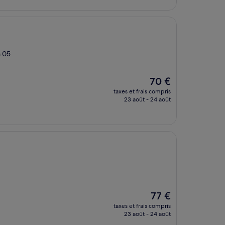
de
123 €
a 05
Le
70 €
nouveau
taxes et frais compris
prix
23 août - 24 août
est
de
70 €
Le
77 €
nouveau
taxes et frais compris
prix
23 août - 24 août
est