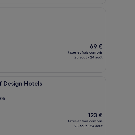
83 €
Le
69 €
nouveau
taxes et frais compris
prix
23 août - 24 août
est
de
69 €
ls
f Design Hotels
 05
Le
123 €
nouveau
taxes et frais compris
prix
23 août - 24 août
est