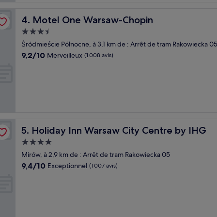
Motel One Warsaw-Chopin
4. Motel One Warsaw-Chopin
Hébergement
3.5 étoiles
Śródmieście Północne, à 3,1 km de : Arrêt de tram Rakowiecka 0
9.2
9,2/10
Merveilleux
(1 008 avis)
sur
10,
Merveilleux,
(1 008 avis)
Holiday Inn Warsaw City Centre by IHG
5. Holiday Inn Warsaw City Centre by IHG
Hébergement
4.0 étoiles
Mirów, à 2,9 km de : Arrêt de tram Rakowiecka 05
9.4
9,4/10
Exceptionnel
(1 007 avis)
sur
10,
Exceptionnel,
(1 007 avis)