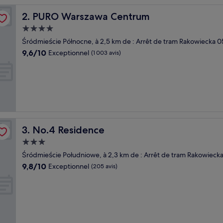
PURO Warszawa Centrum
2. PURO Warszawa Centrum
Hébergement
4.0 étoiles
Śródmieście Północne, à 2,5 km de : Arrêt de tram Rakowiecka 0
9.6
9,6/10
Exceptionnel
(1 003 avis)
sur
10,
Exceptionnel,
(1 003 avis)
No.4 Residence
3. No.4 Residence
Hébergement
3.0 étoiles
Śródmieście Południowe, à 2,3 km de : Arrêt de tram Rakowieck
9.8
9,8/10
Exceptionnel
(205 avis)
sur
10,
Exceptionnel,
(205 avis)