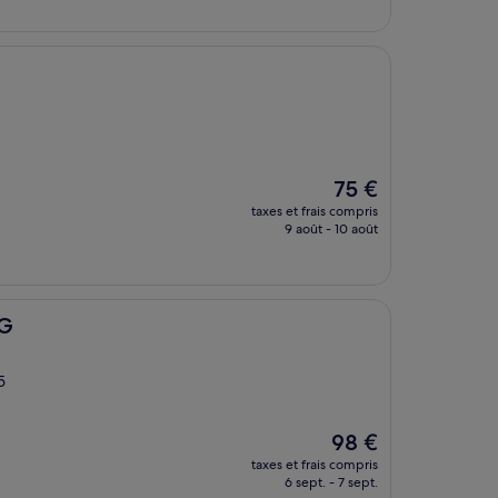
de
77 €
Le
75 €
nouveau
taxes et frais compris
prix
9 août - 10 août
est
de
75 €
HG
5
Le
98 €
nouveau
taxes et frais compris
prix
6 sept. - 7 sept.