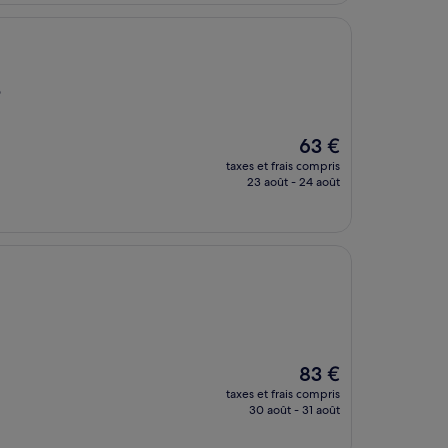
98 €
5
Le
63 €
nouveau
taxes et frais compris
prix
23 août - 24 août
est
de
63 €
Le
83 €
nouveau
taxes et frais compris
prix
30 août - 31 août
est
de