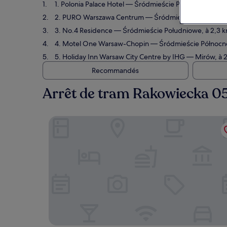
1. Polonia Palace Hotel
— Śródmieście Południowe, à 2,4
2. PURO Warszawa Centrum
— Śródmieście Północne, à
3. No.4 Residence
— Śródmieście Południowe, à 2,3 km 
4. Motel One Warsaw-Chopin
— Śródmieście Północne, 
5. Holiday Inn Warsaw City Centre by IHG
— Mirów, à 2,
Recommandés
Arrêt de tram Rakowiecka 05 
Polonia Palace Hotel