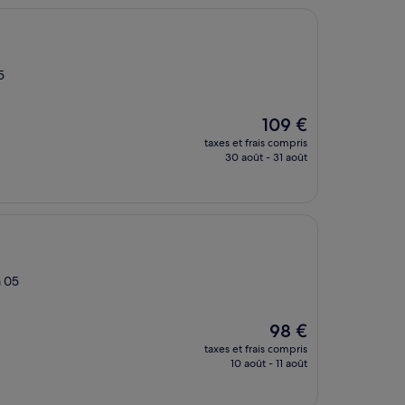
5
Le
109 €
nouveau
taxes et frais compris
prix
30 août - 31 août
est
de
109 €
a 05
Le
98 €
nouveau
taxes et frais compris
prix
10 août - 11 août
est
de