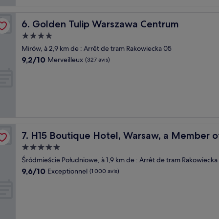
Golden Tulip Warszawa Centrum
6. Golden Tulip Warszawa Centrum
Hébergement
4.0 étoiles
Mirów, à 2,9 km de : Arrêt de tram Rakowiecka 05
9.2
9,2/10
Merveilleux
(327 avis)
sur
10,
Merveilleux,
(327 avis)
n Hotels
H15 Boutique Hotel, Warsaw, a Member of Design Hote
7. H15 Boutique Hotel, Warsaw, a Member o
Hébergement
5.0 étoiles
Śródmieście Południowe, à 1,9 km de : Arrêt de tram Rakowiecka
9.6
9,6/10
Exceptionnel
(1 000 avis)
sur
10,
Exceptionnel,
(1 000 avis)