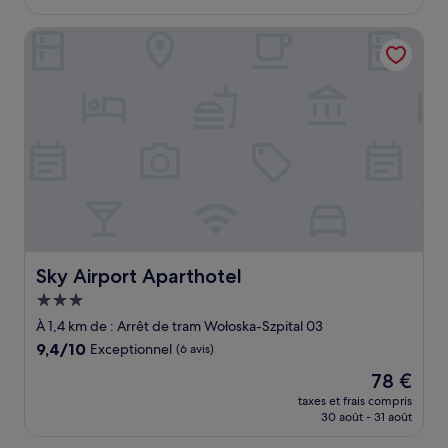
est
de
Sky Airport Aparthotel
110 €
Sky Airport Aparthotel
Sky Airport Aparthotel
Hébergement
3.0 étoiles
À 1,4 km de : Arrêt de tram Wołoska-Szpital 03
9.4
9,4/10
Exceptionnel
(6 avis)
sur
Le
78 €
10,
nouveau
Exceptionnel,
taxes et frais compris
prix
30 août - 31 août
(6 avis)
est