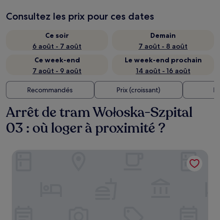
Consultez les prix pour ces dates
Ce soir
Demain
6 août - 7 août
7 août - 8 août
Ce week-end
Le week-end prochain
7 août - 9 août
14 août - 16 août
Recommandés
Prix (croissant)
Di
Arrêt de tram Wołoska-Szpital
03 : où loger à proximité ?
Premiere Classe Warsaw Airport