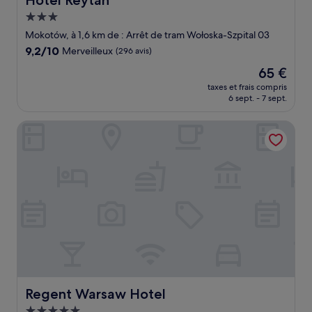
Hotel Reytan
Hébergement
3.0 étoiles
Mokotów, à 1,6 km de : Arrêt de tram Wołoska-Szpital 03
9.2
9,2/10
Merveilleux
(296 avis)
sur
Le
65 €
10,
nouveau
Merveilleux,
taxes et frais compris
prix
6 sept. - 7 sept.
(296 avis)
est
de
Regent Warsaw Hotel
65 €
Regent Warsaw Hotel
Regent Warsaw Hotel
Hébergement