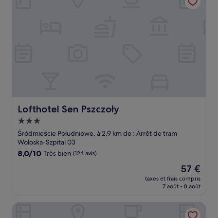
Lofthotel Sen Pszczoły
Lofthotel Sen Pszczoły
Hébergement
3.0 étoiles
Śródmieście Południowe, à 2,9 km de : Arrêt de tram
Wołoska-Szpital 03
8.0
8,0/10
Très bien
(124 avis)
sur
Le
57 €
10,
nouveau
Très
taxes et frais compris
prix
7 août - 8 août
bien,
est
(124 avis)
de
Green Wood Apartment Stara Ochota, 6th floor - no lift
57 €