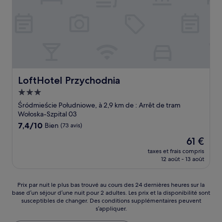
LoftHotel Przychodnia
LoftHotel Przychodnia
Hébergement
3.0 étoiles
Śródmieście Południowe, à 2,9 km de : Arrêt de tram
Wołoska-Szpital 03
7.4
7,4/10
Bien
(73 avis)
sur
Le
61 €
10,
nouveau
Bien,
taxes et frais compris
prix
12 août - 13 août
(73 avis)
est
de
61 €
Prix
Prix par nuit le plus bas trouvé au cours des 24 dernières heures sur la
base d’un séjour d’une nuit pour 2 adultes. Les prix et la disponibilité sont
par
susceptibles de changer. Des conditions supplémentaires peuvent
nuit
s’appliquer.
le
plus