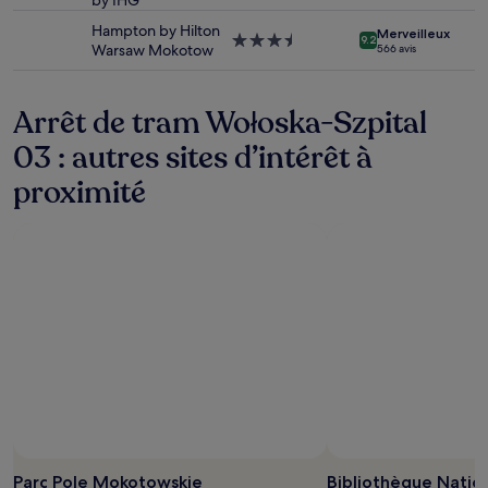
by IHG
3.0 étoiles
Des
Hampton by Hilton
Merveilleux
conditions
Hébergement
9.2
Warsaw Mokotow
566 avis
supplémentaires
3.5 étoiles
peuvent
s’appliquer.
Arrêt de tram Wołoska-Szpital
03 : autres sites d’intérêt à
proximité
Photo prise par Bhat Shahnawaz
Photo
libre
Parc Pole Mokotowskie
Bibliothèque Natio