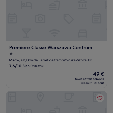
Premiere Classe Warszawa Centrum
Premiere Classe Warszawa Centrum
Hébergement
1.0 étoile
Mirów, à 3,1 km de : Arrêt de tram Wołoska-Szpital 03
7.6
7,6/10
Bien
(498 avis)
sur
Le
49 €
10,
nouveau
Bien,
taxes et frais compris
prix
30 août - 31 août
(498 avis)
est
de
LoftHotel Przychodnia
49 €