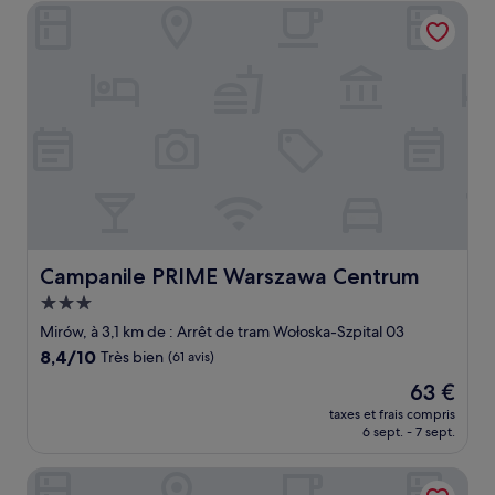
de
Campanile PRIME Warszawa Centrum
78 €
Campanile PRIME Warszawa Centrum
Campanile PRIME Warszawa Centrum
Hébergement
3.0 étoiles
Mirów, à 3,1 km de : Arrêt de tram Wołoska-Szpital 03
8.4
8,4/10
Très bien
(61 avis)
sur
Le
63 €
10,
nouveau
Très
taxes et frais compris
prix
6 sept. - 7 sept.
bien,
est
(61 avis)
de
Lofthotel Sen Pszczoły
63 €