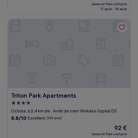
nouveau
Excellent,
taxes et frais compris
prix
17 août - 18 août
(17 avis)
est
de
Triton Park Apartments
74 €
Triton Park Apartments
Triton Park Apartments
Hébergement
4.0 étoiles
Ochota, à 2,4 km de : Arrêt de tram Wołoska-Szpital 03
8.8
8,8/10
Excellent
(133 avis)
sur
Le
92 €
10,
nouveau
Excellent,
taxes et frais compris
prix