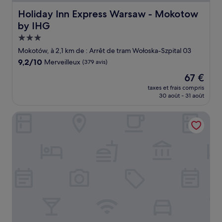
Holiday Inn Express Warsaw - Mokotow by IHG
Holiday Inn Express Warsaw - Mokotow
by IHG
Hébergement
3.0 étoiles
Mokotów, à 2,1 km de : Arrêt de tram Wołoska-Szpital 03
9.2
9,2/10
Merveilleux
(379 avis)
sur
Le
67 €
10,
nouveau
Merveilleux,
taxes et frais compris
prix
30 août - 31 août
(379 avis)
est
de
Hampton by Hilton Warsaw Mokotow
67 €