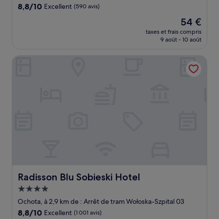
8.8
8,8/10
Excellent
(590 avis)
sur
Le
54 €
10,
nouveau
Excellent,
taxes et frais compris
prix
9 août - 10 août
(590 avis)
est
de
Radisson Blu Sobieski Hotel
54 €
Radisson Blu Sobieski Hotel
Radisson Blu Sobieski Hotel
Hébergement
4.0 étoiles
Ochota, à 2,9 km de : Arrêt de tram Wołoska-Szpital 03
8.8
8,8/10
Excellent
(1 001 avis)