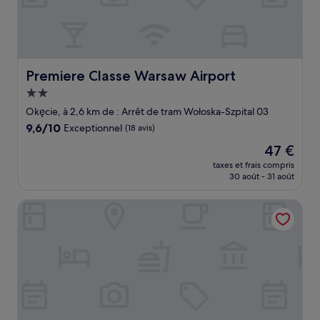
Premiere Classe Warsaw Airport
Premiere Classe Warsaw Airport
Hébergement
2.0 étoiles
Okęcie, à 2,6 km de : Arrêt de tram Wołoska-Szpital 03
9.6
9,6/10
Exceptionnel
(18 avis)
sur
Le
47 €
10,
nouveau
Exceptionnel,
taxes et frais compris
prix
30 août - 31 août
(18 avis)
est
de
Airport Hotel Okecie
47 €