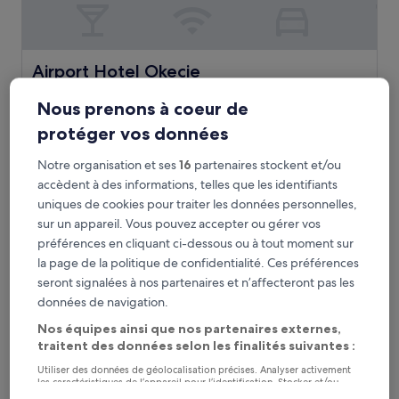
Airport Hotel Okecie
Airport Hotel Okecie
Hébergement
Nous prenons à coeur de
4.0 étoiles
Okęcie, à 2,6 km de : Arrêt de tram Wołoska-Szpital 03
protéger vos données
9.6
9,6/10
Exceptionnel
(1 636 avis)
sur
Le
70 €
Notre organisation et ses
16
partenaires stockent et/ou
10,
nouveau
Exceptionnel,
taxes et frais compris
accèdent à des informations, telles que les identifiants
prix
9 août - 10 août
(1 636 avis)
uniques de cookies pour traiter les données personnelles,
est
sur un appareil. Vous pouvez accepter ou gérer vos
de
Stay inn Hotel Warszawa
70 €
préférences en cliquant ci-dessous ou à tout moment sur
la page de la politique de confidentialité. Ces préférences
seront signalées à nos partenaires et n’affecteront pas les
données de navigation.
Nos équipes ainsi que nos partenaires externes,
traitent des données selon les finalités suivantes :
Utiliser des données de géolocalisation précises. Analyser activement
les caractéristiques de l’appareil pour l’identification. Stocker et/ou
accéder à des informations sur un appareil. Publicités et contenu