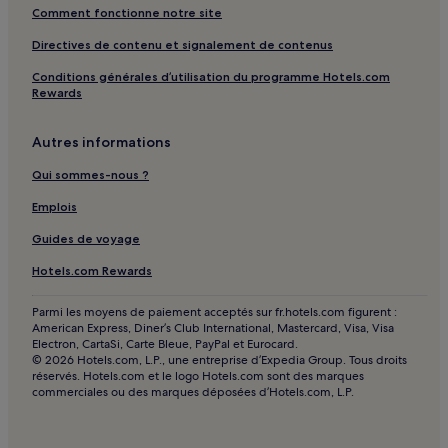
Bemowo : hôtels 2 étoiles
Comment fonctionne notre site
Bemowo : hôtels 3 étoiles
Directives de contenu et signalement de contenus
Ursus : hôtels Hôtels avec parking
Conditions générales d’utilisation du programme Hotels.com
Rewards
Ursus : hôtels 2 étoiles
Ursus : hôtels 4 étoiles
Autres informations
Wlochy : hôtels Hôtels de luxe
Qui sommes-nous ?
Wlochy : hôtels Hôtels avec spa
Emplois
Sródmiescie : hôtels Hôtels avec centre de fitness
Guides de voyage
Sródmiescie : Auberges de jeunesse
Hotels.com Rewards
Sródmiescie : Appartement à louer
Parmi les moyens de paiement acceptés sur fr.hotels.com figurent :
Sródmiescie : Appart’hôtels
American Express, Diner’s Club International, Mastercard, Visa, Visa
Sródmiescie : hôtels Hôtels de luxe
Electron, CartaSi, Carte Bleue, PayPal et Eurocard.
© 2026 Hotels.com, L.P., une entreprise d’Expedia Group. Tous droits
Sródmiescie : hôtels 5 étoiles
réservés. Hotels.com et le logo Hotels.com sont des marques
commerciales ou des marques déposées d’Hotels.com, L.P.
Sródmiescie : hôtels Hôtels familiaux
Sródmiescie : hôtels Hôtels avec spa