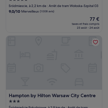
5.0 étoiles
Sródmiescie, à 2,2 km de : Arrêt de tram Wołoska-Szpital 03
9.0
9,0/10
Merveilleux
(1 008 avis)
sur
Le
77 €
10,
nouveau
Merveilleux,
taxes et frais compris
prix
23 août - 24 août
(1 008 avis)
est
de
Hampton by Hilton Warsaw City Centre
77 €
Hampton by Hilton Warsaw City Centre
Hampton by Hilton Warsaw City Centre
Hébergement
3.0 étoiles
Śródmieście Południowe, à 2,9 km de : Arrêt de tram