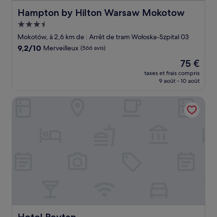
Hampton by Hilton Warsaw Mokotow
Hampton by Hilton Warsaw Mokotow
Hébergement
3.5 étoiles
Mokotów, à 2,6 km de : Arrêt de tram Wołoska-Szpital 03
9.2
9,2/10
Merveilleux
(566 avis)
sur
Le
75 €
10,
nouveau
Merveilleux,
taxes et frais compris
prix
9 août - 10 août
(566 avis)
est
de
Hotel Reytan
75 €
Hotel Reytan