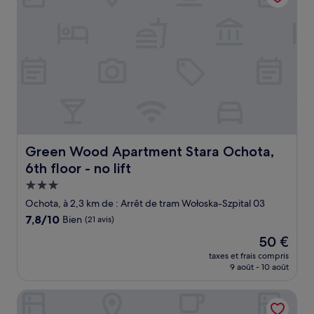
Green Wood Apartment Stara Ochota, 6th floor - no lift
Green Wood Apartment Stara Ochota,
6th floor - no lift
Hébergement
3.0 étoiles
Ochota, à 2,3 km de : Arrêt de tram Wołoska-Szpital 03
7.8
7,8/10
Bien
(21 avis)
sur
Le
50 €
10,
nouveau
Bien,
taxes et frais compris
prix
9 août - 10 août
(21 avis)
est
de
Hampton by Hilton Warsaw Airport
50 €