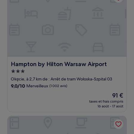
Hampton by Hilton Warsaw Airport
Hampton by Hilton Warsaw Airport
Hébergement
3.0 étoiles
Okęcie, à 2,7 km de : Arrêt de tram Wołoska-Szpital 03
9.0
9,0/10
Merveilleux
(1 002 avis)
sur
Le
91 €
10,
nouveau
Merveilleux,
taxes et frais compris
prix
16 août - 17 août
(1 002 avis)
est
de
Premiere Classe Warszawa Centrum
91 €