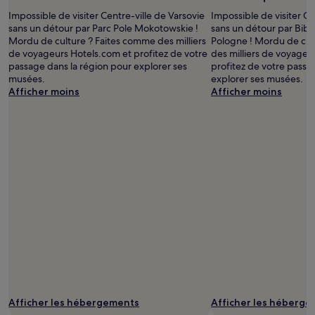
de
Impossible de visiter Centre-ville de Varsovie
Impossible de visiter Ce
droits
sans un détour par Parc Pole Mokotowskie !
sans un détour par Bibl
prise
Mordu de culture ? Faites comme des milliers
Pologne ! Mordu de cul
par
de voyageurs Hotels.com et profitez de votre
des milliers de voyageu
Bhat
passage dans la région pour explorer ses
profitez de votre passa
Shahnawaz
musées.
explorer ses musées.
Afficher moins
Afficher moins
Afficher les hébergements
Afficher les héberg