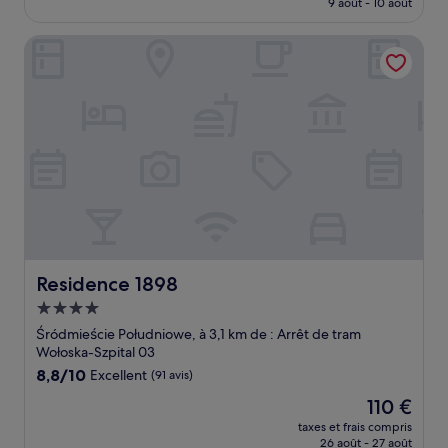
9 août - 10 août
(133 avis)
est
de
Residence 1898
92 €
Residence 1898
Residence 1898
Hébergement
4.0 étoiles
Śródmieście Południowe, à 3,1 km de : Arrêt de tram
Wołoska-Szpital 03
8.8
8,8/10
Excellent
(91 avis)
sur
Le
110 €
10,
nouveau
Excellent,
taxes et frais compris
prix
26 août - 27 août
(91 avis)