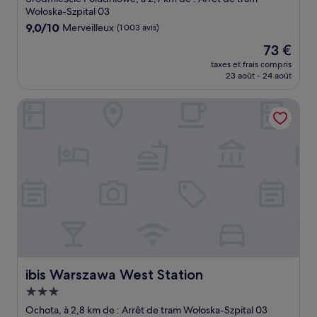
Wołoska-Szpital 03
9.0
9,0/10
Merveilleux
(1 003 avis)
sur
Le
73 €
10,
nouveau
Merveilleux,
taxes et frais compris
prix
23 août - 24 août
(1 003 avis)
est
de
ibis Warszawa West Station
73 €
ibis Warszawa West Station
ibis Warszawa West Station
Hébergement
3.0 étoiles
Ochota, à 2,8 km de : Arrêt de tram Wołoska-Szpital 03