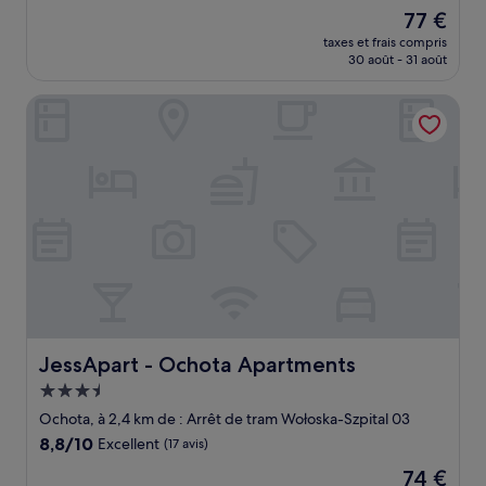
sur
Le
77 €
10,
nouveau
Excellent,
taxes et frais compris
prix
30 août - 31 août
(1 001 avis)
est
de
JessApart - Ochota Apartments
77 €
JessApart - Ochota Apartments
JessApart - Ochota Apartments
Hébergement
3.5 étoiles
Ochota, à 2,4 km de : Arrêt de tram Wołoska-Szpital 03
8.8
8,8/10
Excellent
(17 avis)
sur
Le
74 €
10,