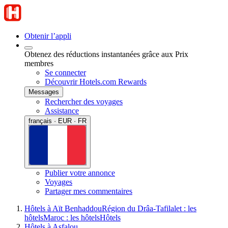
Obtenir l’appli
Obtenez des réductions instantanées grâce aux Prix
membres
Se connecter
Découvrir Hotels.com Rewards
Messages
Rechercher des voyages
Assistance
français · EUR · FR
Publier votre annonce
Voyages
Partager mes commentaires
Hôtels à Aït Benhaddou
Région du Drâa-Tafilalet : les
hôtels
Maroc : les hôtels
Hôtels
Hôtels à Asfalou