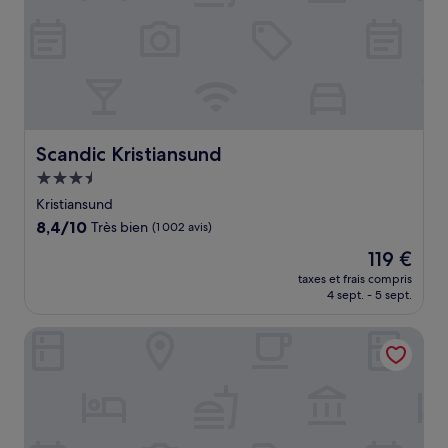
Scandic Kristiansund
Scandic Kristiansund
Hébergement
3.5 étoiles
Kristiansund
8.4
8,4/10
Très bien
(1 002 avis)
sur
Le
119 €
10,
nouveau
Très
taxes et frais compris
prix
4 sept. - 5 sept.
bien,
est
(1 002 avis)
de
Thon Hotel Storgata
119 €