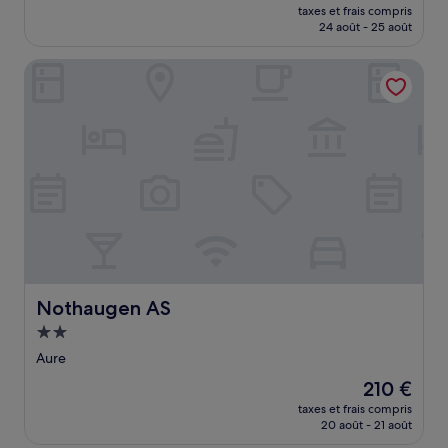
nouveau
Exceptionnel,
taxes et frais compris
prix
24 août - 25 août
(191 avis)
est
de
Nothaugen AS
274 €
Nothaugen AS
Nothaugen AS
Hébergement
2.0 étoiles
Aure
Le
210 €
nouveau
taxes et frais compris
prix
20 août - 21 août
est