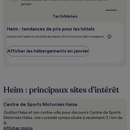
supplémentaires
le
janvier
peuvent
meilleur
s’appliquer.
moment
pour
Tarifs
Météo
y
aller ?
Heim : tendances de prix pour les hôtels
Les prix sont basés sur les tarifs des séjours d’une nuit pour deux voyageurs.
Afficher les hébergements en janvier
Heim : principaux sites d’intérêt
Centre de Sports Motorisés Halsa
Quittez Halsa et son centre-ville pour découvrir Centre de Sports
Motorisés Halsa, une curiosité sympa située à seulement 3,1 km de
là.
Afficher moins