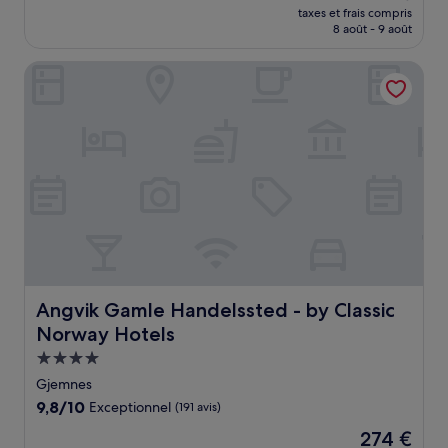
nouveau
Excellent,
taxes et frais compris
prix
8 août - 9 août
(409 avis)
est
de
Angvik Gamle Handelssted - by Classic Norway Hotels
116 €
Angvik Gamle Handelssted - by Classic Norway Hotels
Angvik Gamle Handelssted - by Classic
Norway Hotels
Hébergement
4.0 étoiles
Gjemnes
9.8
9,8/10
Exceptionnel
(191 avis)
sur
Le
274 €
10,