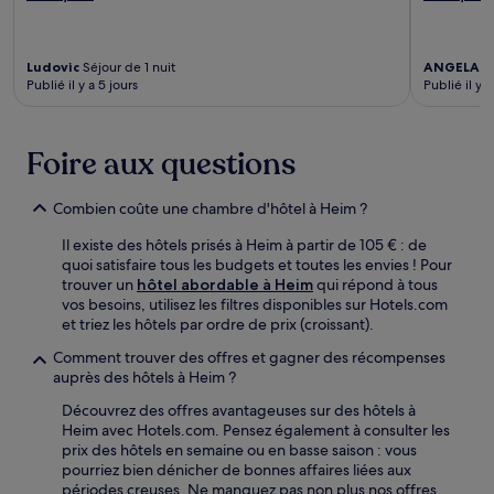
Ludovic
Séjour de 1 nuit
ANGELA
Sé
Publié il y a 5 jours
Publié il y 
Foire aux questions
Combien coûte une chambre d'hôtel à Heim ?
Il existe des hôtels prisés à Heim à partir de 105 € : de
quoi satisfaire tous les budgets et toutes les envies ! Pour
trouver un
hôtel abordable à Heim
qui répond à tous
vos besoins, utilisez les filtres disponibles sur Hotels.com
et triez les hôtels par ordre de prix (croissant).
Comment trouver des offres et gagner des récompenses
auprès des hôtels à Heim ?
Découvrez des offres avantageuses sur des hôtels à
Heim avec Hotels.com. Pensez également à consulter les
prix des hôtels en semaine ou en basse saison : vous
pourriez bien dénicher de bonnes affaires liées aux
périodes creuses. Ne manquez pas non plus nos offres