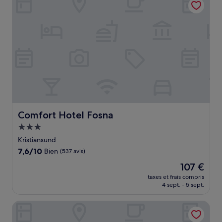
105 €
Comfort Hotel Fosna
Comfort Hotel Fosna
Hébergement
3.0 étoiles
Kristiansund
7.6
7,6/10
Bien
(537 avis)
sur
Le
107 €
10,
nouveau
Bien,
taxes et frais compris
prix
4 sept. - 5 sept.
(537 avis)
est
de
Quality Hotel Grand Kristiansund
107 €