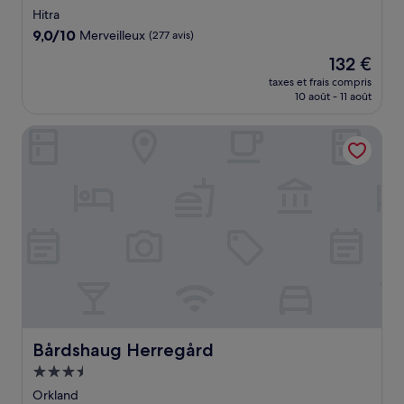
4.0 étoiles
Hitra
9.0
9,0/10
Merveilleux
(277 avis)
sur
Le
132 €
10,
nouveau
Merveilleux,
taxes et frais compris
prix
10 août - 11 août
(277 avis)
est
de
Bårdshaug Herregård
132 €
Bårdshaug Herregård
Bårdshaug Herregård
Hébergement
3.5 étoiles
Orkland