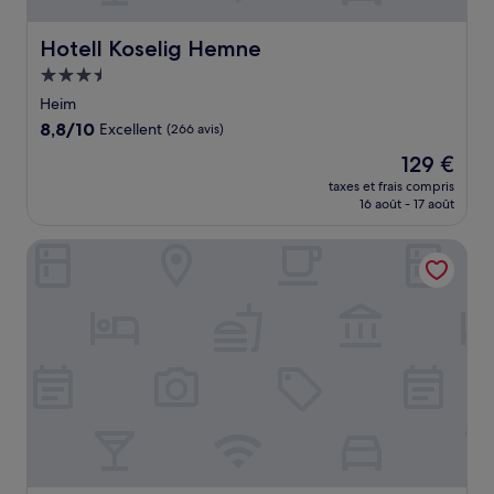
Hotell Koselig Hemne
Hotell Koselig Hemne
Hébergement
3.5 étoiles
Heim
8.8
8,8/10
Excellent
(266 avis)
sur
Le
129 €
10,
nouveau
Excellent,
taxes et frais compris
prix
16 août - 17 août
(266 avis)
est
de
Hjorten Hotell Hitra
129 €