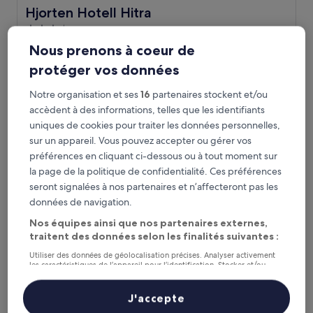
Hjorten Hotell Hitra
Hjorten Hotell Hitra
Hébergement
3.5 étoiles
Hitra
Nous prenons à coeur de
9.2
9,2/10
Merveilleux
(327 avis)
protéger vos données
sur
Le
154 €
10,
Notre organisation et ses
16
partenaires stockent et/ou
nouveau
Merveilleux,
taxes et frais compris
prix
accèdent à des informations, telles que les identifiants
7 août - 8 août
(327 avis)
est
uniques de cookies pour traiter les données personnelles,
de
Frich´s Hotel Surnadal
sur un appareil. Vous pouvez accepter ou gérer vos
154 €
préférences en cliquant ci-dessous ou à tout moment sur
la page de la politique de confidentialité. Ces préférences
seront signalées à nos partenaires et n’affecteront pas les
données de navigation.
Nos équipes ainsi que nos partenaires externes,
traitent des données selon les finalités suivantes :
Utiliser des données de géolocalisation précises. Analyser activement
les caractéristiques de l’appareil pour l’identification. Stocker et/ou
accéder à des informations sur un appareil. Publicités et contenu
personnalisés, mesure de performance des publicités et du contenu,
études d’audience et développement de services.
J'accepte
Frich´s Hotel Surnadal
Frich´s Hotel Surnadal
Liste de nos partenaires (fournisseurs)