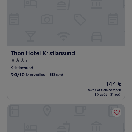
Thon Hotel Kristiansund
Thon Hotel Kristiansund
Hébergement
3.5 étoiles
Kristiansund
9.0
9,0/10
Merveilleux
(813 avis)
sur
Le
144 €
10,
nouveau
Merveilleux,
taxes et frais compris
prix
30 août - 31 août
(813 avis)
est
de
Scandic Kristiansund
144 €