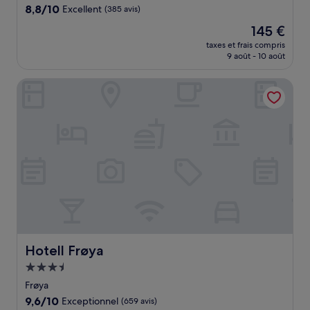
8.8
8,8/10
Excellent
(385 avis)
sur
Le
145 €
10,
nouveau
Excellent,
taxes et frais compris
prix
9 août - 10 août
(385 avis)
est
de
Hotell Frøya
145 €
Hotell Frøya
Hotell Frøya
Hébergement
3.5 étoiles
Frøya
9.6
9,6/10
Exceptionnel
(659 avis)