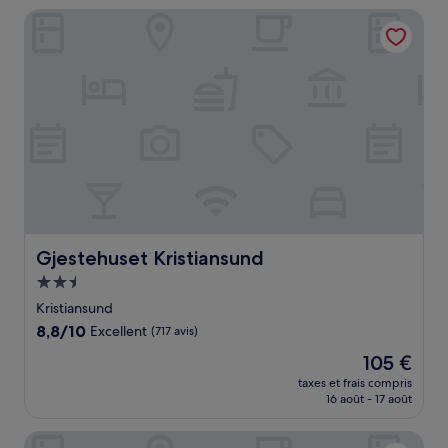
de
Gjestehuset Kristiansund
210 €
Gjestehuset Kristiansund
Gjestehuset Kristiansund
Hébergement
2.5 étoiles
Kristiansund
8.8
8,8/10
Excellent
(717 avis)
sur
Le
105 €
10,
nouveau
Excellent,
taxes et frais compris
prix
16 août - 17 août
(717 avis)
est
de
Comfort Hotel Fosna