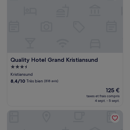
Quality Hotel Grand Kristiansund
Quality Hotel Grand Kristiansund
Hébergement
3.5 étoiles
Kristiansund
8.4
8,4/10
Très bien
(818 avis)
sur
Le
125 €
10,
nouveau
Très
taxes et frais compris
prix
4 sept. - 5 sept.
bien,
est
(818 avis)
de
Thon Hotel Kristiansund
125 €