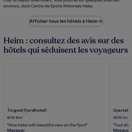
Pour un séjour divertissant, vous pourrez sur quelques sites des
environs, dont Centre de Sports Motorisés Halsa.
Afficher tous les hôtels à Heim
Heim : consultez des avis sur des
hôtels qui séduisent les voyageurs
Tingvoll Fjordhotell
Gjestehuse
Tingvoll Fjordhotell
Gjestehu
8/10
Bien
10/10
Excel
"Nice hotel with beautiful view on the Fjord"
"Tout éta
Masquer
Masquer