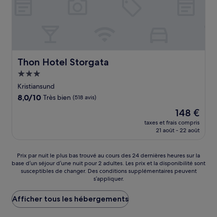
Thon Hotel Storgata
Thon Hotel Storgata
Hébergement
3.0 étoiles
Kristiansund
8.0
8,0/10
Très bien
(518 avis)
sur
Le
148 €
10,
nouveau
Très
taxes et frais compris
prix
21 août - 22 août
bien,
est
(518 avis)
de
148 €
Prix
Prix par nuit le plus bas trouvé au cours des 24 dernières heures sur la
base d’un séjour d’une nuit pour 2 adultes. Les prix et la disponibilité sont
par
susceptibles de changer. Des conditions supplémentaires peuvent
nuit
s’appliquer.
le
plus
Afficher tous les hébergements
bas
trouvé
au