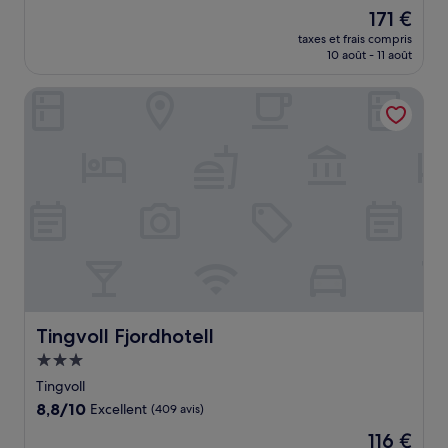
sur
Le
171 €
10,
nouveau
Exceptionnel,
taxes et frais compris
prix
10 août - 11 août
(659 avis)
est
de
Tingvoll Fjordhotell
171 €
Tingvoll Fjordhotell
Tingvoll Fjordhotell
Hébergement
3.0 étoiles
Tingvoll
8.8
8,8/10
Excellent
(409 avis)
sur
Le
116 €
10,