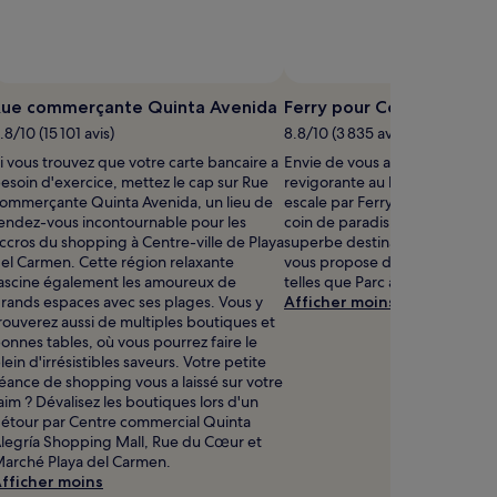
Photo prise par Leonardo Barp
Photo
libre
Rue commerçante Quinta Avenida
Ferry pour Cozumel
de
.8/10 (15 101 avis)
8.8/10 (3 835 avis)
droits
i vous trouvez que votre carte bancaire a
Envie de vous accorder une ba
prise
esoin d'exercice, mettez le cap sur Rue
revigorante au bord de l'eau ? 
par
ommerçante Quinta Avenida, un lieu de
escale par Ferry pour Cozumel,
Leonardo
endez-vous incontournable pour les
coin de paradis niché à 1,8 km 
Barp
ccros du shopping à Centre-ville de Playa
superbe destination qu'est Xca
el Carmen. Cette région relaxante
vous propose d'autres activité
ascine également les amoureux de
telles que Parc à thème Xplor.
rands espaces avec ses plages. Vous y
Afficher moins
rouverez aussi de multiples boutiques et
onnes tables, où vous pourrez faire le
lein d'irrésistibles saveurs. Votre petite
éance de shopping vous a laissé sur votre
aim ? Dévalisez les boutiques lors d'un
étour par Centre commercial Quinta
legría Shopping Mall, Rue du Cœur et
arché Playa del Carmen.
fficher moins