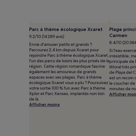
nuit
pour
2 adultes.
Les
Photo prise par Experiencias Xcaret
Photo
prix
libre
Parc à thème écologique Xcaret
Plage princ
et
de
Carmen
9.2/10 (14 289 avis)
la
droits
8.4/10 (20 384
disponibilité
Envie d'amuser petits et grands ?
prise
sont
Parcourez 2,4 km depuis Xcaret pour
Si l'eau exerc
par
susceptibles
rejoindre Parc à thème écologique Xcaret,
irrésistible, m
Experiencias
de
l'un des parcs de loisirs les plus prisés de la
principale de 
Xcaret
changer.
région. Cette région romantique fascine
littoral très p
Des
également les amoureux de grands
de Playa del 
conditions
espaces avec ses plages. Parc à thème
est un recoin 
supplémentaires
écologique Xcaret vous a plu ? Poursuivez
le coucher de
peuvent
votre sortie 100 % fun avec Parc à thème
minutes de ma
s’appliquer.
Xplor et Parc Xenses, implantés non loin
Afficher moi
de là.
Afficher moins