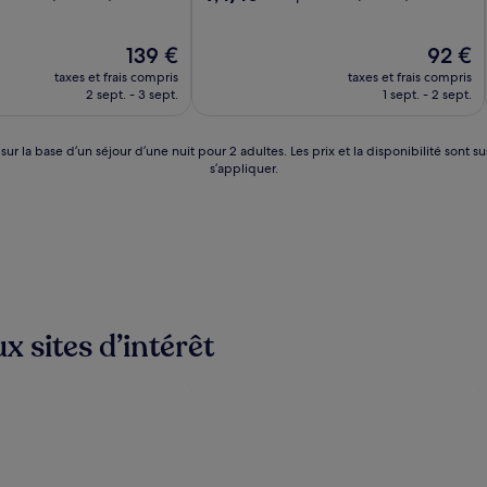
sur
10,
Le
Exceptionnel,
Le
139 €
92 €
nouveau
(814 avis)
nouveau
taxes et frais compris
taxes et frais compris
prix
prix
2 sept. - 3 sept.
1 sept. - 2 sept.
est
est
de
de
139 €
92 €
 sur la base d’un séjour d’une nuit pour 2 adultes. Les prix et la disponibilité so
s’appliquer.
x sites d’intérêt