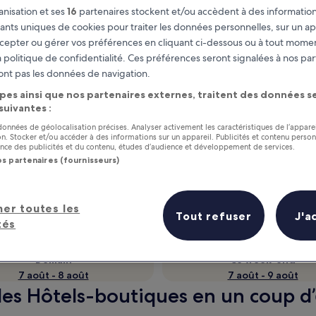
nisation et ses
16
partenaires stockent et/ou accèdent à des information
fiants uniques de cookies pour traiter les données personnelles, sur un ap
cepter ou gérer vos préférences en cliquant ci-dessous ou à tout momen
 politique de confidentialité. Ces préférences seront signalées à nos par
ont pas les données de navigation.
pes ainsi que nos partenaires externes, traitent des données se
 suivantes :
 données de géolocalisation précises. Analyser activement les caractéristiques de l’appare
tion. Stocker et/ou accéder à des informations sur un appareil. Publicités et contenu perso
ce des publicités et du contenu, études d’audience et développement de services.
as
Gagnez des récompenses pour
os partenaires (fournisseurs)
chaque nuit séjournée
her toutes les
Tout refuser
J'a
tés
Demain
Ce week-end
7 août - 8 août
7 août - 9 août
 des Hôtels-boutiques en un coup d