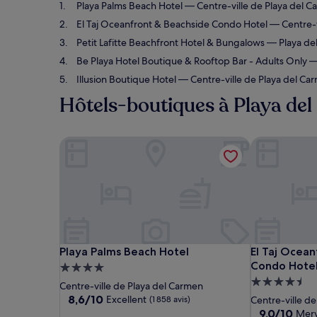
Playa Palms Beach Hotel
— Centre-ville de Playa del Ca
El Taj Oceanfront & Beachside Condo Hotel
— Centre-vi
Petit Lafitte Beachfront Hotel & Bungalows
— Playa del
Be Playa Hotel Boutique & Rooftop Bar - Adults Only
— 
Illusion Boutique Hotel
— Centre-ville de Playa del Car
Hôtels-boutiques à Playa de
Playa Palms Beach Hotel
El Taj Ocean
Playa Palms Beach Hotel
El Taj Ocean
Playa Palms Beach Hotel
El Taj Ocea
Condo Hote
Hébergement
Hébergemen
4.0 étoiles
Centre-ville de Playa del Carmen
4.5 étoiles
8.6
8,6/10
Excellent
(1 858 avis)
Centre-ville d
sur
9.0
9,0/10
Merv