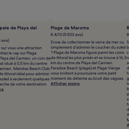
ipale de Playa del
Plage de Maroma
8.4/10 (5 503 avis)
8
 avis)
Envie de collectionner le verre de mer ou
S
simplement d'admirer le coucher du soleil
b
e sur vous une attraction
? Plage de Maroma figure parmi les coins
c
ettez le cap sur Plage
de littoral les plus prisés et se trouve à 16,3
r
Playa del Carmen, un coin de
km du centre de Playa del Carmen.
a
risé situé à 0,5 km du centre
Paradise Beach (plage) et Plage Vierge
d
Carmen. Mamitas Beach Club
vous invitent à poursuivre votre petit
f
de littoral idéal pour admirer
moment de détente au bruit des vagues.
g
 soleil à seulement quelques
Afficher moins
t
rche de votre destination.
b
ns
p
s
f
d
A
M
A