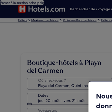
Passer à la section principale
Rechercher des voyage
Hôtels
Mexique : les hôtels
Quintana Roo : les hôtels
Hôtels 
Boutique-hôtels à Playa
del Carmen
Où allez-vous ?
Nous
Dates
jeu. 20 août - ven. 21 août
don
Voyageurs