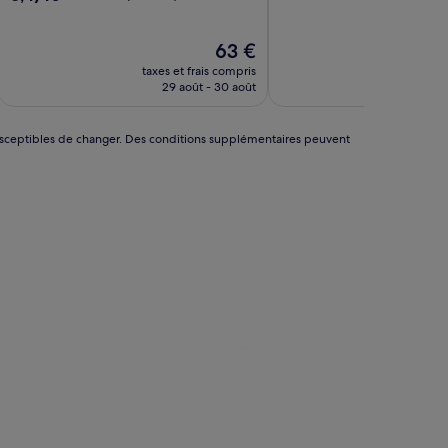
10,
sur
Bien,
10,
(874 avis)
Très
Le
63 €
bien,
nouveau
taxes et frais compris
taxes 
(856 avis)
prix
29 août - 30 août
est
de
63 €
nt susceptibles de changer. Des conditions supplémentaires peuvent