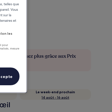
s, telles que
pareil. Vous
t sur la
tenaires et
lon les
il pour
nnalisés, mesure
Économisez plus grâce aux Prix
membres
ccepte
Le week-end prochain
14 août - 16 août
’œil