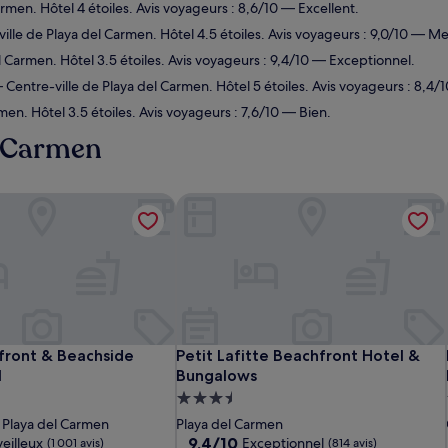
rmen. Hôtel 4 étoiles. Avis voyageurs : 8,6/10 — Excellent.
lle de Playa del Carmen. Hôtel 4.5 étoiles. Avis voyageurs : 9,0/10 — Me
 Carmen. Hôtel 3.5 étoiles. Avis voyageurs : 9,4/10 — Exceptionnel.
Centre-ville de Playa del Carmen. Hôtel 5 étoiles. Avis voyageurs : 8,4/
men. Hôtel 3.5 étoiles. Avis voyageurs : 7,6/10 — Bien.
l Carmen
front & Beachside Condo Hotel
Petit Lafitte Beachfront Hotel & Bun
front & Beachside Condo Hotel
Petit Lafitte Beachfront Hotel & Bun
nfront & Beachside
Petit Lafitte Beachfront Hotel &
l
Bungalows
t
Hébergement
3.5 étoiles
e Playa del Carmen
Playa del Carmen
9.4
9,4/10
eilleux
Exceptionnel
(1 001 avis)
(814 avis)