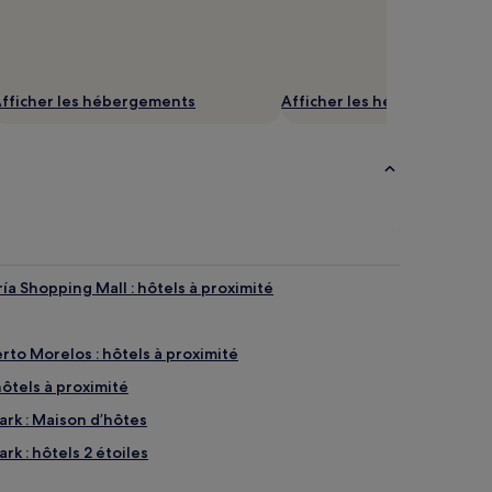
fficher les hébergements
Afficher les hébergements
a Shopping Mall : hôtels à proximité
rto Morelos : hôtels à proximité
hôtels à proximité
rk : Maison d’hôtes
k : hôtels 2 étoiles
ls avec parking à proximité