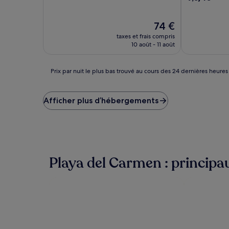
10,
sur
Excellent,
10,
(1 858 avis)
Le
Merveilleux,
74 €
nouveau
(1 001 avis)
taxes et frais compris
prix
10 août - 11 août
est
de
74 €
Prix
Prix par nuit le plus bas trouvé au cours des 24 dernières heures
par
nuit
le
Afficher plus d’hébergements
plus
bas
trouvé
au
cours
des
Playa del Carmen : principau
24 dernières
heures
sur
la
base
d’un
séjour
d’une