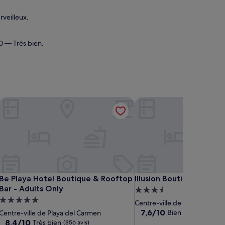
rveilleux.
10 — Très bien.
galows
Be Playa Hotel Boutique & Rooftop Bar - Adults Only
Illusion Boutique Hotel
galows
Be Playa Hotel Boutique & Rooftop Bar - Adults Only
Illusion Boutique Hotel
Be Playa Hotel Boutique & Rooftop
Illusion Boutique Hotel
Bar - Adults Only
Hébergement
Hébergement
3.5 étoiles
Centre-ville de Playa del Ca
5.0 étoiles
7.6
7,6/10
Bien
Centre-ville de Playa del Carmen
(874 avis)
sur
8.4
8,4/10
Très bien
(856 avis)