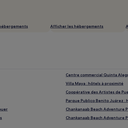
s hébergements
Afficher les hébergements
A
Centre commercial Quinta Alegrí
Villa Maya : hôtels à proximité
Coopérative des Artistes de Pue
Parque Publico Benito Juárez : 
ouer
Chankanaab Beach Adventure Pa
s
Chankanaab Beach Adventure Par
Plage de Punta Esmeralda : Hôte