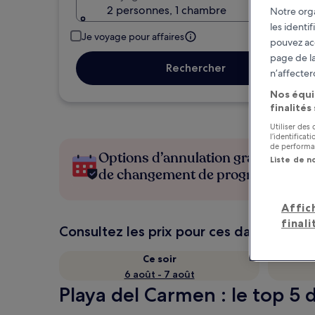
2 personnes, 1 chambre
Notre orga
les identi
Je voyage pour affaires
pouvez ac
page de la
Rechercher
n’affecter
Nos équi
finalités
Utiliser des
l’identifica
de performan
Options d’annulation gratuite en c
Liste de n
de changement de programme
Affic
finali
Consultez les prix pour ces dates
Ce soir
6 août - 7 août
Playa del Carmen : le top 5