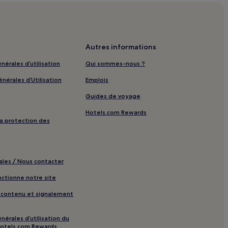
ls avec petit-déjeuner gratuit à proximité
s
plexes hôteliers
Autres informations
ls tout compris à proximité
nérales d’utilisation
Qui sommes-nous ?
s 3 étoiles
nérales d’Utilisation
Emplois
s 5 étoiles
Guides de voyage
ls LGBTQIA+ friendly à proximité
Hotels.com Rewards
hôtels à proximité
 la protection des
ximité
ales / Nous contacter
tionne notre site
t-déjeuner gratuit
e contenu et signalement
imité
nérales d’utilisation du
rmen : Hôtels avec centre de fitness à proximité
otels.com Rewards