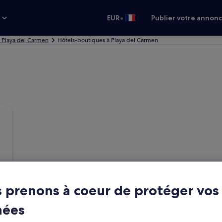
•
s
EUR
Publier votre annon
à Playa del Carmen
Hôtels-boutiques à Playa del Carmen
 prenons à coeur de protéger vos
nées