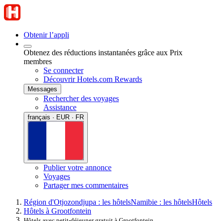
Obtenir l’appli
Obtenez des réductions instantanées grâce aux Prix
membres
Se connecter
Découvrir Hotels.com Rewards
Messages
Rechercher des voyages
Assistance
français · EUR · FR
Publier votre annonce
Voyages
Partager mes commentaires
Région d'Otjozondjupa : les hôtels
Namibie : les hôtels
Hôtels
Hôtels à Grootfontein
Hôtels avec petit-déjeuner gratuit à Grootfontein