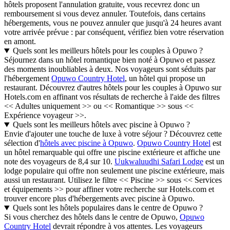
hôtels proposent l'annulation gratuite, vous recevrez donc un
remboursement si vous devez annuler. Toutefois, dans certains
hébergements, vous ne pouvez annuler que jusqu'à 24 heures avant
votre arrivée prévue : par conséquent, vérifiez bien votre réservation
en amont.
Quels sont les meilleurs hôtels pour les couples à Opuwo ?
Séjournez dans un hôtel romantique bien noté à Opuwo et passez
des moments inoubliables à deux. Nos voyageurs sont séduits par
l'hébergement
Opuwo Country Hotel
, un hôtel qui propose un
restaurant. Découvrez d'autres hôtels pour les couples à Opuwo sur
Hotels.com en affinant vos résultats de recherche à l'aide des filtres
<< Adultes uniquement >> ou << Romantique >> sous <<
Expérience voyageur >>.
Quels sont les meilleurs hôtels avec piscine à Opuwo ?
Envie d'ajouter une touche de luxe à votre séjour ? Découvrez cette
sélection d'
hôtels avec piscine à Opuwo
.
Opuwo Country Hotel
est
un hôtel remarquable qui offre une piscine extérieure et affiche une
note des voyageurs de 8,4 sur 10.
Uukwaluudhi Safari Lodge
est un
lodge populaire qui offre non seulement une piscine extérieure, mais
aussi un restaurant. Utilisez le filtre << Piscine >> sous << Services
et équipements >> pour affiner votre recherche sur Hotels.com et
trouver encore plus d'hébergements avec piscine à Opuwo.
Quels sont les hôtels populaires dans le centre de Opuwo ?
Si vous cherchez des hôtels dans le centre de Opuwo,
Opuwo
Country Hotel
devrait répondre à vos attentes. Les voyageurs