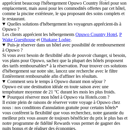
apprécient beaucoup l'hébergement Opuwo Country Hotel pour son
emplacement, mais aussi pour les commodités offertes par cet hôtel,
comme la piscine extérieure, le spa proposant des soins complets et
le restaurant.
Quelles solutions d'hébergement les voyageurs apprécient-ils à
Opuwo ?
Les clients apprécient les hébergements
Opuwo Country Hotel
,
P
Wake Guesthouse
et
Ohakane Lodge
.
Puis-je réserver dans un hôtel avec possibilité de remboursement
à Opuwo ?
Si vous avez besoin de flexibilité afin de pouvoir changer, si besoin,
vos plans pour Opuwo, sachez que la plupart des hôtels proposent
des tarifs remboursables* à la réservation. Pour trouver ces solutions
d'hébergement sur notre site, lancez une recherche avec le filtre
Entièrement remboursable afin d'affiner les résultats.
Comment sera le temps à Opuwo durant mon séjour ?
Opuwo est une destination idéale en toute saison avec une
température moyenne de 21 °C durant les mois les plus froids.
Pourquoi réserver mon hôtel à Opuwo via Hotels.com ?
Il existe plein de raisons de réserver votre voyage à Opuwo chez
nous : nos conditions d'annulation gratuite pour certains hôtels*
vous confèrent la flexibilité que vous recherchez, notre garantie du
meilleur prix vous assure de toujours bénéficier du prix le plus bas et
notre programme de fidélité Rewards vous permet de gagner des
nuits bonus et de réaliser des économies.