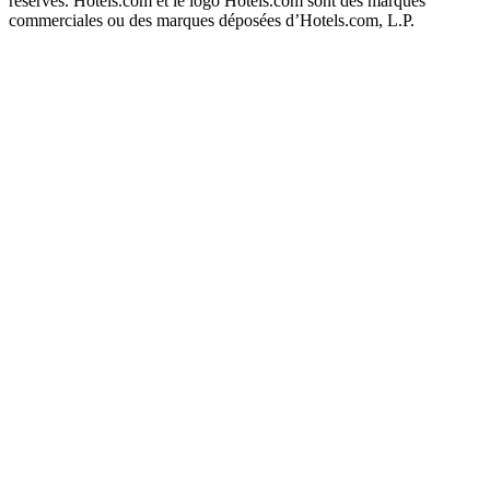
réservés. Hotels.com et le logo Hotels.com sont des marques
commerciales ou des marques déposées d’Hotels.com, L.P.