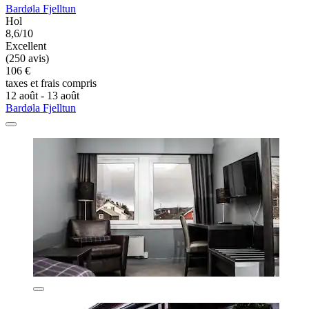
Bardøla Fjelltun
Hol
8,6/10
Excellent
(250 avis)
106 €
taxes et frais compris
12 août - 13 août
Bardøla Fjelltun