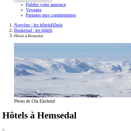
Publier votre annonce
Voyages
Partager mes commentaires
Norvège : les hôtels
Hôtels
Buskerud : les hôtels
Hôtels à Hemsedal
Photo de Ola Ekelund
Hôtels à Hemsedal