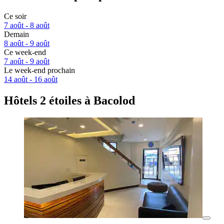
Ce soir
7 août - 8 août
Demain
8 août - 9 août
Ce week-end
7 août - 9 août
Le week-end prochain
14 août - 16 août
Hôtels 2 étoiles à Bacolod