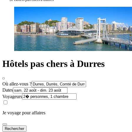
Hôtels pas chers à Durres
Où allez-vous ?
Dates
Voyageurs
Je voyage pour affaires
Rechercher