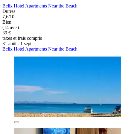
Belix Hotel Apartments Near the Beach
Durres
7,6/10
Bien
(14 avis)
39 €
taxes et frais compris
31 août - 1 sept.
Belix Hotel Apartments Near the Beach