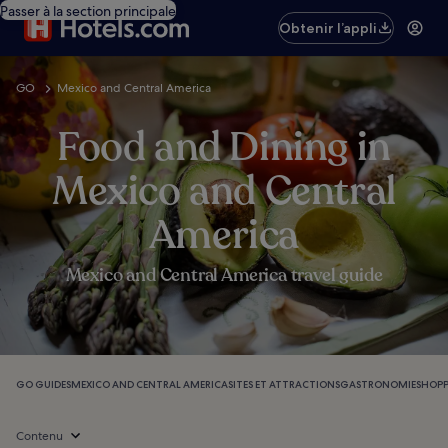
Passer à la section principale
Obtenir l’appli
GO
Mexico and Central America
Food and Dining in
Mexico and Central
America
Mexico and Central America travel guide
GO GUIDES
MEXICO AND CENTRAL AMERICA
SITES ET ATTRACTIONS
GASTRONOMIE
SHOP
Contenu