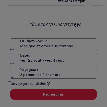
prix
était
taxes et frais compris
est
de
de
248 €,
132 €
voir
plus
Préparez votre voyage
d’informations
sur
le
tarif
standard.
Où allez-vous ?
Mexique et Amérique centrale
Dates
ven. 28 août - ven. 4 sept.
Voyageurs
2 personnes, 1 chambre
Je voyage pour affaires
Rechercher