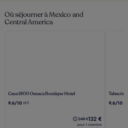
Où séjourner à Mexico and
Central America
Casa 1800 Oaxaca Boutique Hotel
Tabacón Th
Casa
Tabacón
Casa 1800 Oaxaca Boutique Hotel
Tabacón 
1800
Thermal
9.6
9.6
9,6/10
9,6/10
(87)
(1
Oaxaca
Resort
sur
sur
Boutique
&
10,
10,
Hotel
Spa
(87)
Le
(1000)
132 €
Le
248 €
nouveau
prix
pour 1 chambre