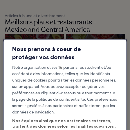
Articles à la une et divertissement
Meilleurs plats et restaurants -
Mexico and Central America
10 Best Local
10 Places Where
Mexican Food to Try
Locals Love to Eat
Nous prenons à coeur de
in Cancun
in Tulum
protéger vos données
The best local Mexican food to try
Tulum restaurants showcase some
in Cancun range from decadent
of the best that this historic city
desserts to deep-fried eggy
along Mexico's Yucatan has to
Notre organisation et ses
16
partenaires stockent et/ou
breakfasts and steamy lime-
offer. Whether you're looking to
infused soups. If...
get a...
accèdent à des informations, telles que les identifiants
uniques de cookies pour traiter les données personnelles,
sur un appareil. Vous pouvez accepter ou gérer vos
10 Best Local
10 Great
préférences en cliquant ci-dessous ou à tout moment sur
Restaurants in
Restaurants in
la page de la politique de confidentialité. Ces préférences
Cancun
Puerto Vallarta
seront signalées à nos partenaires et n’affecteront pas les
If you’re seeking the best local
Restaurants in Puerto Vallarta
restaurants in Cancun, you’re in
range from fantastic takeaways
données de navigation.
for a gastronomic treat. Venture
offering street food to elegant sit-
beyond the tourist traps of the
down restaurants with fine-dining
Zona...
service...
Nos équipes ainsi que nos partenaires externes,
traitent des données selon les finalités suivantes :