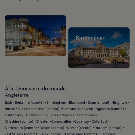
Leeds
Birmingham
À la découverte du monde
Angleterre
Bath
Berkshire (comté)
Birmingham
Blackpool
Bournemouth
Brighton
Bristol
Buckinghamshire (comté)
Cambridge
Cambridgeshire (comté)
Canterbury
Chaîne de collines Cotswolds
Cheltenham
Cheshire (comté)
Chester
Cornouailles
Coventry
Côte Sud
Derbyshire (comté)
Devon (comté)
Dorset (comté)
Durham (comté)
East Sussex (comté)
Essex (comté)
Hampshire (comté)
Harrogate