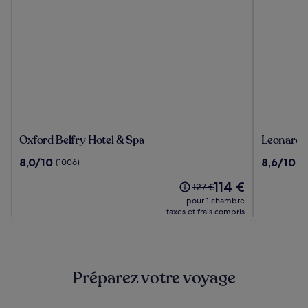
Oxford
Leonardo
Oxford Belfry Hotel & Spa
Leonardo
Belfry
Royal
8.0
8.6
8,0/10
8,6/10
(1006)
(1
Hotel
Hotel
sur
sur
&
Oxford
Le
114 €
10,
10,
Le
127 €
Spa
nouveau
(1006)
(1225)
prix
pour 1 chambre
prix
était
taxes et frais compris
est
de
de
127 €,
114 €
voir
plus
Préparez votre voyage
d’informations
sur
le