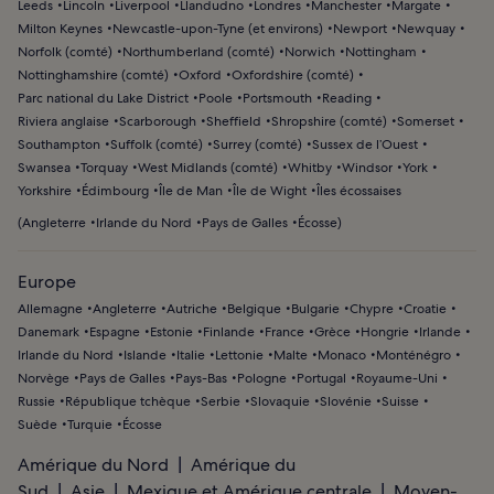
Leeds
Lincoln
Liverpool
Llandudno
Londres
Manchester
Margate
Milton Keynes
Newcastle-upon-Tyne (et environs)
Newport
Newquay
Norfolk (comté)
Northumberland (comté)
Norwich
Nottingham
Nottinghamshire (comté)
Oxford
Oxfordshire (comté)
Parc national du Lake District
Poole
Portsmouth
Reading
Riviera anglaise
Scarborough
Sheffield
Shropshire (comté)
Somerset
Southampton
Suffolk (comté)
Surrey (comté)
Sussex de l’Ouest
Swansea
Torquay
West Midlands (comté)
Whitby
Windsor
York
Yorkshire
Édimbourg
Île de Man
Île de Wight
Îles écossaises
(
Angleterre
Irlande du Nord
Pays de Galles
Écosse
)
Europe
Allemagne
Angleterre
Autriche
Belgique
Bulgarie
Chypre
Croatie
Danemark
Espagne
Estonie
Finlande
France
Grèce
Hongrie
Irlande
Irlande du Nord
Islande
Italie
Lettonie
Malte
Monaco
Monténégro
Norvège
Pays de Galles
Pays-Bas
Pologne
Portugal
Royaume-Uni
Russie
République tchèque
Serbie
Slovaquie
Slovénie
Suisse
Suède
Turquie
Écosse
Amérique du Nord
Amérique du
Sud
Asie
Mexique et Amérique centrale
Moyen-