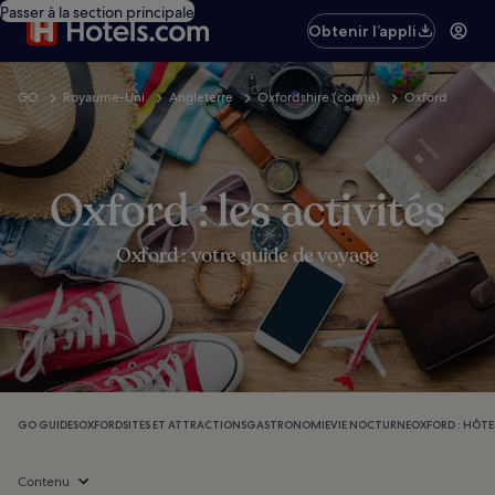
Passer à la section principale
Obtenir l’appli
GO
Royaume-Uni
Angleterre
Oxfordshire (comté)
Oxford
Oxford : les activités
Oxford : votre guide de voyage
GO GUIDES
OXFORD
SITES ET ATTRACTIONS
GASTRONOMIE
VIE NOCTURNE
OXFORD : HÔTE
Contenu