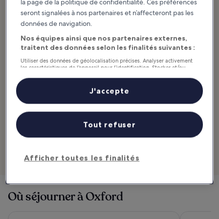
la page de la politique de confidentialité. Ces préférences
Destination Oxford : explorer par
seront signalées à nos partenaires et n’affecteront pas les
catégorie
données de navigation.
Nos équipes ainsi que nos partenaires externes,
traitent des données selon les finalités suivantes :
Utiliser des données de géolocalisation précises. Analyser activement
les caractéristiques de l’appareil pour l’identification. Stocker et/ou
accéder à des informations sur un appareil. Publicités et contenu
personnalisés, mesure de performance des publicités et du contenu,
Sites et attractions
études d’audience et développement de services.
J'accepte
Liste de nos partenaires (fournisseurs)
Gastronomie
Tout refuser
Afficher toutes les finalités
Où séjourner à Oxford
Oxford Belfry Hotel & Spa
Leonardo R