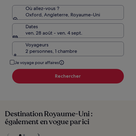
tarif
standard.
Où allez-vous ?
Oxford, Angleterre, Royaume-Uni
Dates
ven. 28 août - ven. 4 sept.
Voyageurs
2 personnes, 1 chambre
Je voyage pour affaires
Rechercher
Destination Royaume-Uni :
également en vogue par ici