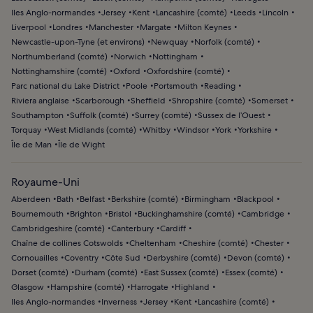
Iles Anglo-normandes
Jersey
Kent
Lancashire (comté)
Leeds
Lincoln
Liverpool
Londres
Manchester
Margate
Milton Keynes
Newcastle-upon-Tyne (et environs)
Newquay
Norfolk (comté)
Northumberland (comté)
Norwich
Nottingham
Nottinghamshire (comté)
Oxford
Oxfordshire (comté)
Parc national du Lake District
Poole
Portsmouth
Reading
Riviera anglaise
Scarborough
Sheffield
Shropshire (comté)
Somerset
Southampton
Suffolk (comté)
Surrey (comté)
Sussex de l’Ouest
Torquay
West Midlands (comté)
Whitby
Windsor
York
Yorkshire
Île de Man
Île de Wight
Royaume-Uni
Aberdeen
Bath
Belfast
Berkshire (comté)
Birmingham
Blackpool
Bournemouth
Brighton
Bristol
Buckinghamshire (comté)
Cambridge
Cambridgeshire (comté)
Canterbury
Cardiff
Chaîne de collines Cotswolds
Cheltenham
Cheshire (comté)
Chester
Cornouailles
Coventry
Côte Sud
Derbyshire (comté)
Devon (comté)
Dorset (comté)
Durham (comté)
East Sussex (comté)
Essex (comté)
Glasgow
Hampshire (comté)
Harrogate
Highland
Iles Anglo-normandes
Inverness
Jersey
Kent
Lancashire (comté)