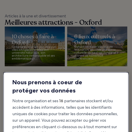
Articles à la une et divertissement
Meilleures attractions - Oxford
10 choses à faire à
6 lieux culturels à
Oxford
Oxford
Oxford est l’une des plus célèbres
Oxford, véritable Mecque de
villes d’Angleterre, avec son
l’éducation, possède une scène
université historique, son
culturelle de haut vol, l’université
architecture remarquable et ses
attirant de nombreux
emblématiques «...
conférenciers...
Nous prenons à coeur de
Les 5 meilleures
protéger vos données
activités familiales
à Oxford
Notre organisation et ses
16
partenaires stockent et/ou
Oxford est avant tout connue
pour son passé académique. Mais
accèdent à des informations, telles que les identifiants
avec ses rues pavées fantaisistes,
ses jardins luxuriants et ses
uniques de cookies pour traiter les données personnelles,
bâtiments...
sur un appareil. Vous pouvez accepter ou gérer vos
préférences en cliquant ci-dessous ou à tout moment sur