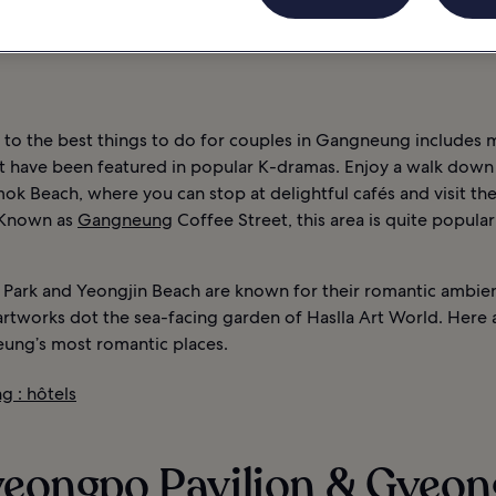
NOCTURNE
INFORMATIONS
GANGNEUNG : HÔTELS
 to the best things to do for couples in Gangneung includes 
at have been featured in popular K-dramas. Enjoy a walk down
ok Beach, where you can stop at delightful cafés and visit th
 Known as
Gangneung
Coffee Street, this area is quite popul
 Park and Yeongjin Beach are known for their romantic ambien
 artworks dot the sea-facing garden of Haslla Art World. Here
ung’s most romantic places.
 : hôtels
Gyeongpo Pavilion & Gyeo