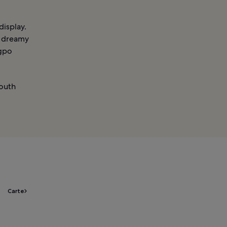
display.
e dreamy
ngpo
outh
Carte