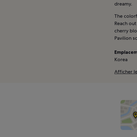
dreamy.
The colorf
Reach out
cherry bl
Pavilion s
Emplacem
Korea
Afficher 