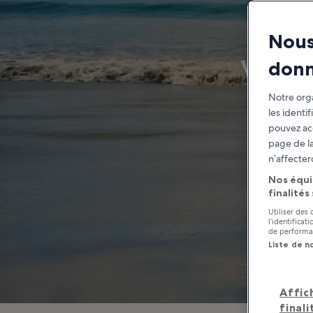
Nous
What t
don
Notre orga
les identi
pouvez ac
page de la
n’affecter
Nos équi
finalités
Utiliser des
l’identifica
de performan
Liste de n
Affic
finali