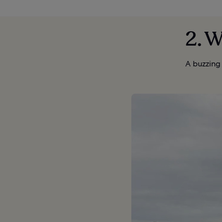
2. 
A buzzing