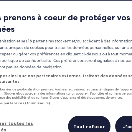
Gangneung
 prenons à coeur de protéger vos
o Do on a Romantic Trip to Gan
nées
nisation et ses
16
partenaires stockent et/ou accèdent à des information
fiants uniques de cookies pour traiter les données personnelles, sur un ap
cepter ou gérer vos préférences en cliquant ci-dessous ou à tout momen
 politique de confidentialité. Ces préférences seront signalées à nos par
ont pas les données de navigation.
pes ainsi que nos partenaires externes, traitent des données se
 suivantes :
 données de géolocalisation précises. Analyser activement les caractéristiques de l’appare
tion. Stocker et/ou accéder à des informations sur un appareil. Publicités et contenu perso
ce des publicités et du contenu, études d’audience et développement de services.
os partenaires (fournisseurs)
her toutes les
Tout refuser
J'a
tés