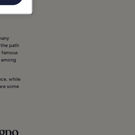
many
 the path
e famous
ar among
ce, while
 are some
ngpo