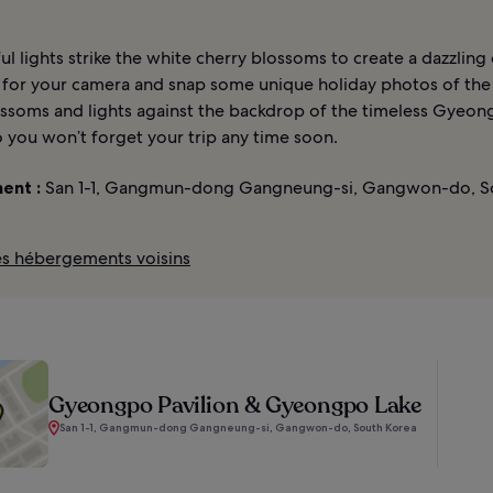
ul lights strike the white cherry blossoms to create a dazzling 
 for your camera and snap some unique holiday photos of th
ossoms and lights against the backdrop of the timeless Gyeo
o you won’t forget your trip any time soon.
ent :
San 1-1, Gangmun-dong Gangneung-si, Gangwon-do, S
les hébergements voisins
Gyeongpo Pavilion & Gyeongpo Lake
San 1-1, Gangmun-dong Gangneung-si, Gangwon-do, South Korea