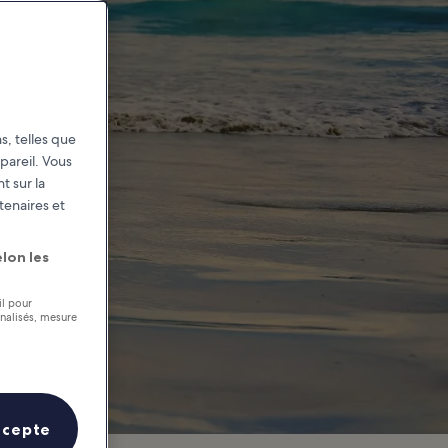
gneung?
s, telles que
pareil. Vous
t sur la
tenaires et
lon les
il pour
nnalisés, mesure
ccepte