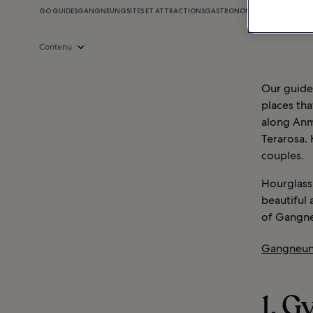
GO GUIDES
GANGNEUNG
SITES ET ATTRACTIONS
GASTRONOMIE
SHOPPING
VIE 
Contenu
Our guide
places th
along Anm
Terarosa.
couples.
Hourglass
beautiful
of Gangne
Gangneung
1. 