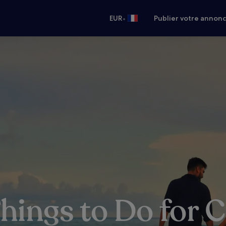
•
EUR
Publier votre annon
Things to Do for C