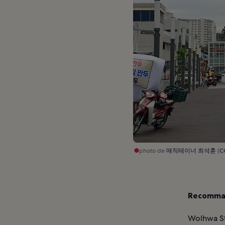
photo de
매직테이너 최석훈
(
C
Recomman
Wolhwa St