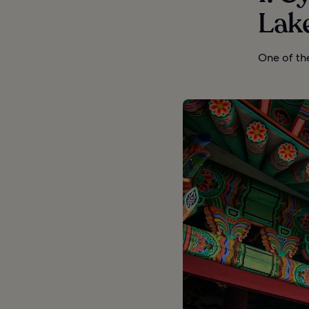
Lak
One of th