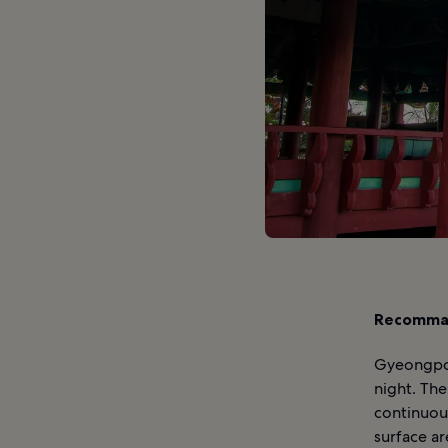
Recomman
Gyeongpo P
night. The
continuous
surface ar