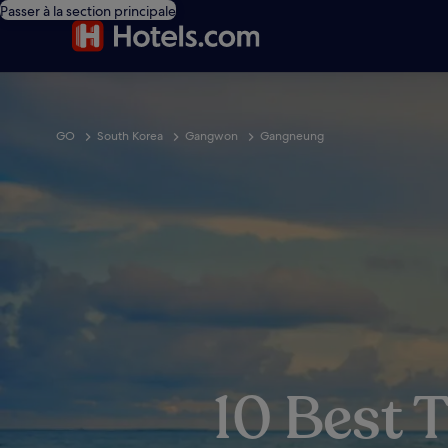
Passer à la section principale
GO
South Korea
Gangwon
Gangneung
10 Best 