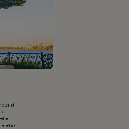
ious at
 a
 calm
ribed as