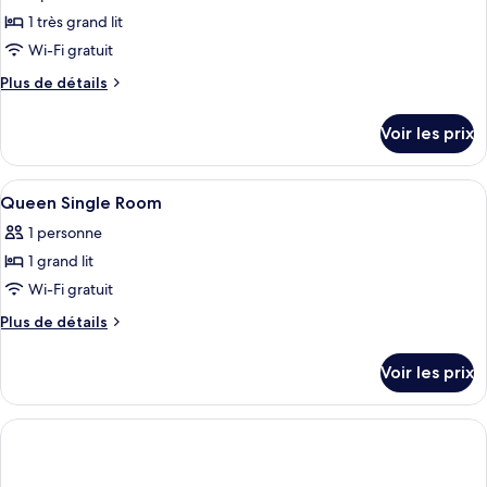
ce
1 très grand lit
type
Wi-Fi gratuit
de
Plus
Plus de détails
chambre :
de
Suite
détails
Voir les prix
sur
Exécutive
le
type
Afficher
Une machine à café, deux tasses, une b
2
de
Queen Single Room
toutes
chambre
1 personne
Suite
les
Exécutive
1 grand lit
photos
pour
Wi-Fi gratuit
ce
Plus
Plus de détails
type
de
détails
de
Voir les prix
sur
chambre :
le
Queen
type
Single
de
chambre
Room
Queen