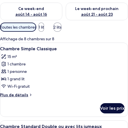
Vérifier la disponibilité pour ce week-end août 14 - août 16
Vérifier la disponibilité pour
Ce week-end
Le week-end prochain
août 14 - août 16
août 21 - août 23
Filtres
Toutes les chambres
1 lit
2 lits
disponibles
pour
Affichage de 8 chambres sur 8
les
Afficher
Une chambre d’hôtel avec un lit, une t
4
Chambre Simple Classique
chambres
toutes
15 m²
les
1 chambre
photos
pour
1 personne
ce
1 grand lit
type
Wi-Fi gratuit
de
Plus
Plus de détails
chambre :
de
Chambre
détails
Voir les prix
sur
Simple
le
Classique
type
Afficher
Une chambre d’hôtel avec deux lits, un
5
de
Chambre Standard Double ou avec lits jumeaux