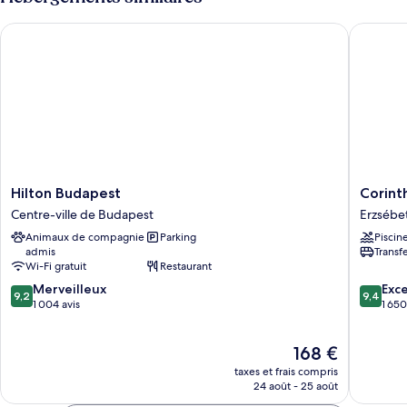
de
chambre
Hilton Budapest
Corinthi
Superior
Family
Double
Room
Hilton
Corinthi
Hilton Budapest
Corint
Budapest
Budape
Centre-ville de Budapest
Erzsébe
Centre-
Erzsébe
Animaux de compagnie
Parking
Piscin
ville
admis
Transf
de
Wi-Fi gratuit
Restaurant
Budapest
9.2
9.4
Merveilleux
Exc
9,2
9,4
sur
sur
1 004 avis
1 650
10,
10,
Merveilleux,
Exceptio
Le
168 €
1 004 avis
1 650 avi
nouveau
taxes et frais compris
prix
24 août - 25 août
est