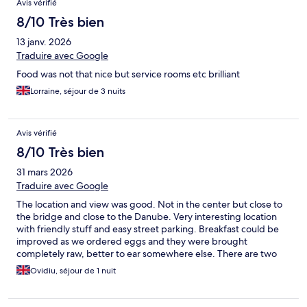
Avis vérifié
8/10 Très bien
13 janv. 2026
Traduire avec Google
Food was not that nice but service rooms etc brilliant
Lorraine, séjour de 3 nuits
Avis vérifié
8/10 Très bien
31 mars 2026
Traduire avec Google
The location and view was good. Not in the center but close to
the bridge and close to the Danube. Very interesting location
with friendly stuff and easy street parking. Breakfast could be
improved as we ordered eggs and they were brought
completely raw, better to ear somewhere else. There are two
restaurants on site but they were closed during my stay.
Ovidiu, séjour de 1 nuit