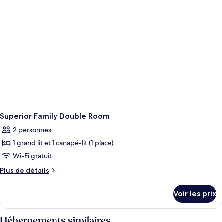
Executive
Suite
Superior Family Double Room
2 personnes
1 grand lit et 1 canapé-lit (1 place)
Wi-Fi gratuit
Plus
Plus de détails
de
détails
Voir les prix
sur
le
type
Hébergements similaires