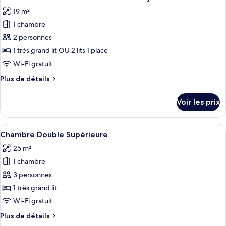
toutes
chambre
19 m²
Chambre
les
Simple
1 chambre
photos
Classique
pour
2 personnes
ce
1 très grand lit OU 2 lits 1 place
type
Wi-Fi gratuit
de
Plus
Plus de détails
chambre :
de
Chambre
détails
Voir les prix
sur
Standard
le
Double
type
Afficher
Une chambre d’hôtel comprenant un lit
ou
4
de
Chambre Double Supérieure
toutes
avec
chambre
25 m²
Chambre
les
lits
Standard
1 chambre
photos
jumeaux
Double
pour
3 personnes
ou
ce
avec
1 très grand lit
lits
type
Wi-Fi gratuit
jumeaux
de
Plus
Plus de détails
chambre :
de