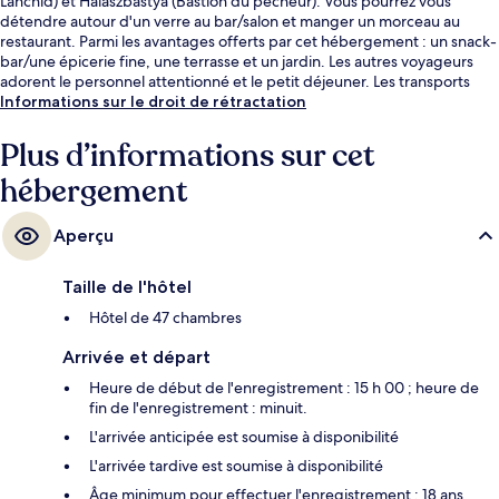
Lánchíd) et Halaszbastya (Bastion du pêcheur). Vous pourrez vous
détendre autour d'un verre au bar/salon et manger un morceau au
restaurant. Parmi les avantages offerts par cet hébergement : un snack-
bar/une épicerie fine, une terrasse et un jardin. Les autres voyageurs
adorent le personnel attentionné et le petit déjeuner. Les transports
publics sont rapidement accessibles à pied : Station de tram Halász utca
Informations sur le droit de rétractation
se situe à quelques pas et Station de métro Batthyány tér, à 7 min de
marche à peine.
Plus d’informations sur cet
hébergement
Aperçu
Taille de l'hôtel
Hôtel de 47 chambres
Arrivée et départ
Heure de début de l'enregistrement : 15 h 00 ; heure de
fin de l'enregistrement : minuit.
L'arrivée anticipée est soumise à disponibilité
L'arrivée tardive est soumise à disponibilité
Âge minimum pour effectuer l'enregistrement : 18 ans