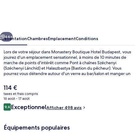
Monastery
Boutique
Hotel
Budapest
cédent
Suivant
44+
Présentation
Chambres
Emplacement
Conditions
Lors de votre séjour dans Monastery Boutique Hotel Budapest, vous
jouirez d'un emplacement sensationnel, à moins de 10 minutes de
marche de points d'intérêt comme Pont à chaînes Széchenyi
(Széchenyi Lánchíd) et Halaszbastya (Bastion du pêcheur). Vous
pourrez vous détendre autour d'un verre au bar/salon et manger un
morceau au restaurant. Parmi les avantages offerts par cet
hébergement : un snack-bar/une épicerie fine, une terrasse et un
Le
114 €
jardin. Les autres voyageurs adorent le personnel attentionné et le
prix
taxes et frais compris
petit déjeuner. Les transports publics sont rapidement accessibles à
actuel
16 août - 17 août
pied : Station de tram Halász utca se situe à quelques pas et Station
Réception
est
Avis
de métro Batthyány tér, à 7 min de marche à peine.
Exceptionnel
9,4
Afficher 498 avis
de
9,4 sur 10
voyageurs
114 €.
Équipements populaires