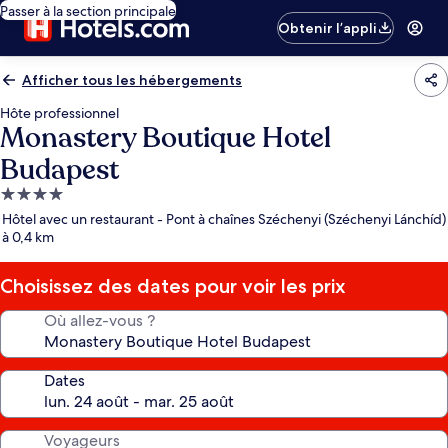
Passer à la section principale
Obtenir l’appli
Afficher tous les hébergements
Hôte professionnel
Monastery Boutique Hotel
Budapest
Hébergement
4.0 étoiles
Hôtel avec un restaurant - Pont à chaînes Széchenyi (Széchenyi Lánchíd)
à 0,4 km
Choisissez des dates pour voir les prix
Où allez-vous ?
Dates
Voyageurs