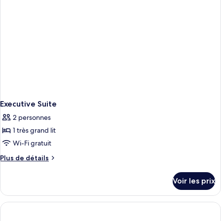
Single
Room
Executive Suite
2 personnes
1 très grand lit
Wi-Fi gratuit
Plus
Plus de détails
de
détails
Voir les prix
sur
le
type
de
chambre