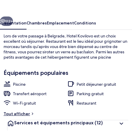
cédent
Suivant
102+
Présentation
Chambres
Emplacement
Conditions
Lors de votre passage à Belgrade, Hotel Kovilovo est un choix
excellent où séjourner. Restaurant est le lieu idéal pour grignoter un
morceau tandis qu'après vous être bien dépensé au centre de
fitness, vous pourrez siroter un verre au bar/salon. Parmi les autres
petits avantages de cet hébergement figurent une piscine
extérieure, une piscine extérieure en saison, et une terrasse.
Équipements populaires
Piscine
Petit déjeuner gratuit
Piscine extérieure, parasols de plage, 
Transfert aéroport
Parking gratuit
Wi-Fi gratuit
Restaurant
Tout afficher
Services et équipements principaux
(12)