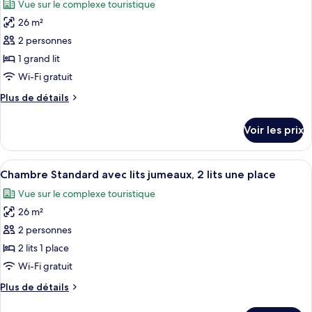
Vue sur le complexe touristique
les
26 m²
photos
pour
2 personnes
ce
1 grand lit
type
Wi-Fi gratuit
de
Plus
Plus de détails
chambre :
de
Chambre
détails
Voir les prix
sur
Double
le
Standard,
type
Afficher
Coffres-forts dans les chambres, bure
1
6
de
Chambre Standard avec lits jumeaux, 2 lits une place
toutes
grand
chambre
Vue sur le complexe touristique
Chambre
les
lit
Double
26 m²
photos
Standard,
pour
2 personnes
1
ce
grand
2 lits 1 place
lit
type
Wi-Fi gratuit
de
Plus
Plus de détails
chambre :
de
Chambre
détails