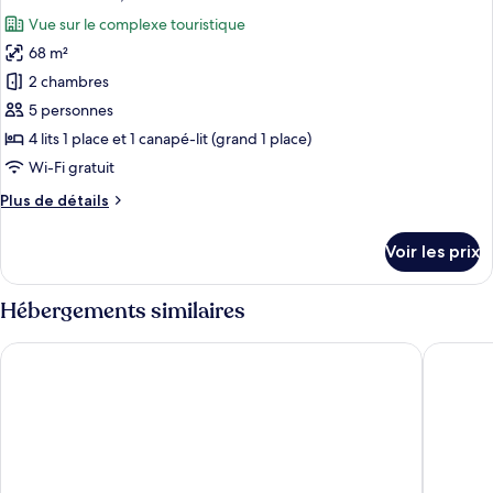
toutes
chambre
Vue sur le complexe touristique
Suite
les
Junior,
68 m²
photos
2
pour
2 chambres
chambres
ce
5 personnes
type
4 lits 1 place et 1 canapé-lit (grand 1 place)
de
Wi-Fi gratuit
chambre :
Plus
Plus de détails
Suite
de
Familiale,
détails
Voir les prix
2
sur
le
chambres
type
Hébergements similaires
de
chambre
City Joy Tasmajdan
Garden
Suite
Familiale,
2
chambres