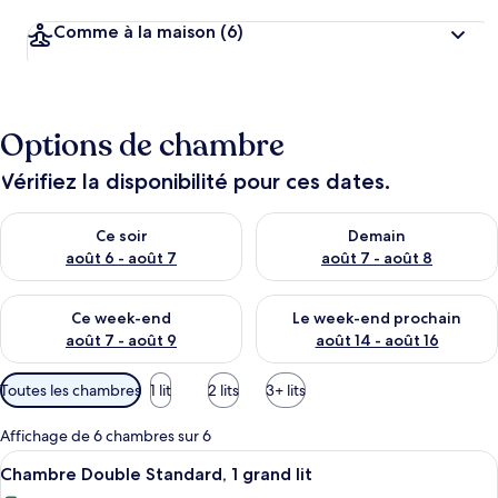
Comme à la maison
(6)
Options de chambre
Vérifiez la disponibilité pour ces dates.
Vérifier la disponibilité pour ce soir août 6 - août 7
Vérifier la disponibilité pour 
Ce soir
Demain
août 6 - août 7
août 7 - août 8
Vérifier la disponibilité pour ce week-end août 7 - août 9
Vérifier la disponibilité pour 
Ce week-end
Le week-end prochain
août 7 - août 9
août 14 - août 16
Filtres
Toutes les chambres
1 lit
2 lits
3+ lits
disponibles
pour
Affichage de 6 chambres sur 6
les
Afficher
Coffres-forts dans les chambres, bure
4
Chambre Double Standard, 1 grand lit
chambres
toutes