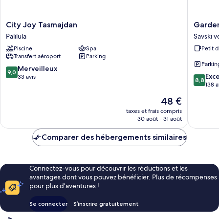
City
Garden
City Joy Tasmajdan
Garde
Joy
Savski
Palilula
Savski v
Tasmajdan
venac
Piscine
Spa
Petit 
Palilula
Transfert aéroport
Parking
Parkin
9.0
Merveilleux
9,0
8.8
Exce
sur
33 avis
8,8
sur
138 a
10,
10,
Merveilleux,
Le
48 €
Excellen
33 avis
nouveau
138 avis
taxes et frais compris
prix
30 août - 31 août
est
de
Comparer des hébergements similaires
48 €
Connectez-vous pour découvrir les réductions et les
avantages dont vous pouvez bénéficier. Plus de récompenses
pour plus d’aventures !
Se connecter
S’inscrire gratuitement