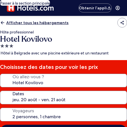
Passer à la section principale
Obtenir l’appli
Afficher tous les hébergements
Hôte professionnel
Hotel Kovilovo
Hébergement
3.0 étoiles
Hôtel à Belgrade avec une piscine extérieure et un restaurant
Choisissez des dates pour voir les prix
Où allez-vous ?
Dates
Voyageurs