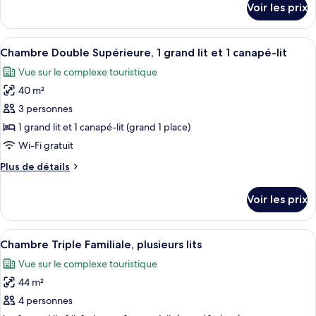
Voir les prix
sur
Standard
le
avec
type
Afficher
Coffres-forts dans les chambres, bure
lits
4
de
Chambre Double Supérieure, 1 grand lit et 1 canapé-lit
toutes
jumeaux,
chambre
Vue sur le complexe touristique
Chambre
les
2
Standard
40 m²
photos
lits
avec
pour
3 personnes
une
lits
ce
jumeaux,
place
1 grand lit et 1 canapé-lit (grand 1 place)
2
type
Wi-Fi gratuit
lits
de
une
Plus
Plus de détails
chambre :
place
de
Chambre
détails
Voir les prix
sur
Double
le
Supérieure,
type
Afficher
Coffres-forts dans les chambres, bure
1
6
de
Chambre Triple Familiale, plusieurs lits
toutes
grand
chambre
Vue sur le complexe touristique
Chambre
les
lit
Double
44 m²
photos
et
Supérieure,
pour
4 personnes
1
1