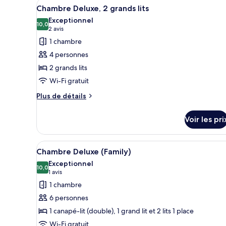
Afficher
Une chambre d’hôtel avec deux l
5
de
Chambre Deluxe, 2 grands lits
toutes
chambre
Exceptionnel
Chambre
les
10,0
10,0 sur 10
(2 avis)
2 avis
Standard,
photos
1 chambre
plusieurs
pour
lits
4 personnes
ce
2 grands lits
type
Wi-Fi gratuit
de
chambre :
Plus
Plus de détails
de
Chambre
détails
Deluxe,
Voir les pri
sur
2
le
grands
type
Afficher
Une chambre à coucher avec un 
5
de
Chambre Deluxe (Family)
lits
toutes
chambre
Exceptionnel
Chambre
les
10,0
10,0 sur 10
(1 avis)
1 avis
Deluxe,
photos
1 chambre
2
pour
grands
6 personnes
ce
lits
1 canapé-lit (double), 1 grand lit et 2 lits 1 place
type
Wi-Fi gratuit