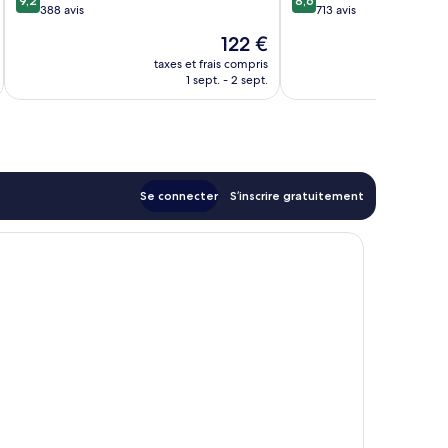
9,2
8,6
sur
sur
388 avis
713 avis
10,
10,
Le
122 €
Merveilleux,
Excellent,
nouveau
388 avis
713 avis
taxes et frais compris
tax
prix
1 sept. - 2 sept.
est
de
122 €
Se connecter
S’inscrire gratuitement