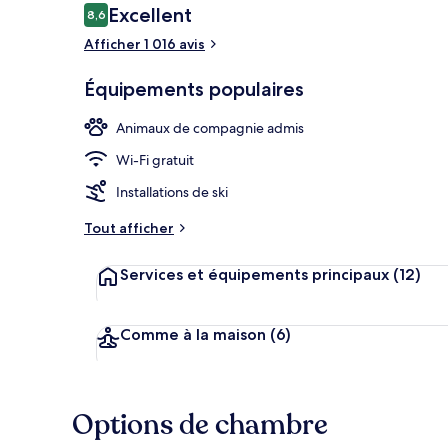
Avis
Excellent
8,6
8,6 sur 10
voyageurs
Afficher 1 016 avis
Aire de piqu
Équipements populaires
Animaux de compagnie admis
Wi-Fi gratuit
Installations de ski
Tout afficher
Services et équipements principaux
(12)
Comme à la maison
(6)
Options de chambre