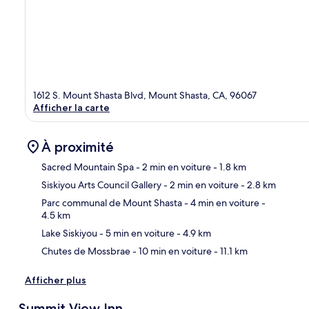
1612 S. Mount Shasta Blvd, Mount Shasta, CA, 96067
Afficher la carte
À proximité
Sacred Mountain Spa
- 2 min en voiture
- 1.8 km
Siskiyou Arts Council Gallery
- 2 min en voiture
- 2.8 km
Car
Parc communal de Mount Shasta
- 4 min en voiture
-
4.5 km
Lake Siskiyou
- 5 min en voiture
- 4.9 km
Chutes de Mossbrae
- 10 min en voiture
- 11.1 km
Afficher plus
Summit View Inn