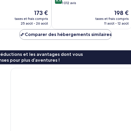
8,8
sur
1 012 avis
10,
Le
Le
173 €
198 €
Excellent,
nouveau
nouveau
1 012 avis
taxes et frais compris
taxes et frais compris
prix
prix
25 août - 26 août
11 août - 12 août
est
est
de
de
Comparer des hébergements similaires
173 €
198 €
réductions et les avantages dont vous
ses pour plus d’aventures !