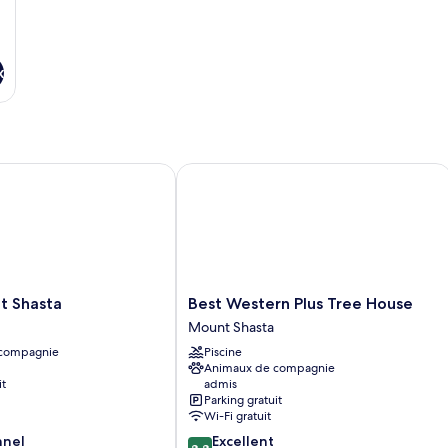
x
Shasta
Best Western Plus Tree House
Best
t Shasta
Best Western Plus Tree House
Western
Mount Shasta
Plus
 compagnie
Piscine
Tree
Animaux de compagnie
House
it
admis
Mount
Parking gratuit
Shasta
Wi-Fi gratuit
8.8
nnel
Excellent