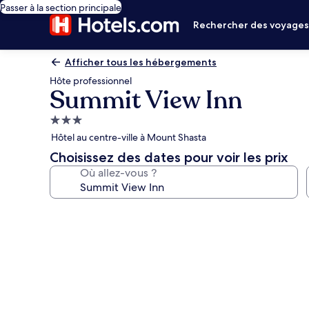
Passer à la section principale
Rechercher des voyage
Afficher tous les hébergements
Hôte professionnel
Summit View Inn
Hébergement
3.0 étoiles
Hôtel au centre-ville à Mount Shasta
Choisissez des dates pour voir les prix
Où allez-vous ?
Galerie
photos
de
l’hébergement
Summit