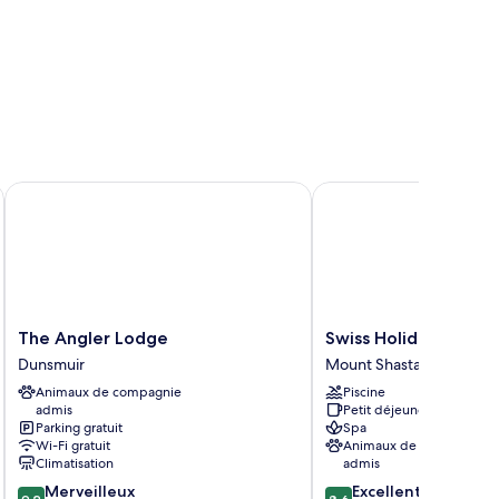
The Angler Lodge
Swiss Holiday Lodge
The
Swiss
The Angler Lodge
Swiss Holiday Lodge
Angler
Holiday
Dunsmuir
Mount Shasta
Lodge
Lodge
Animaux de compagnie
Piscine
Dunsmuir
Mount
admis
Petit déjeuner gratuit
Shasta
Parking gratuit
Spa
Wi-Fi gratuit
Animaux de compagnie
Climatisation
admis
9.2
8.6
Merveilleux
Excellent