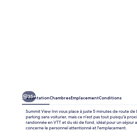
View
Inn
35+
Présentation
Chambres
Emplacement
Conditions
Summit View Inn vous place à juste 5 minutes de route de La
parking sans voiturier, mais ce n'est pas tout puisqu'à prox
randonnée en VTT et du ski de fond, idéal pour un séjour ac
concerne le personnel attentionné et l'emplacement.