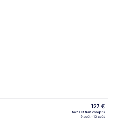
Extérieur
Le
127 €
prix
taxes et frais compris
actuel
9 août - 10 août
nion
Détail de l’extérieur
est
de