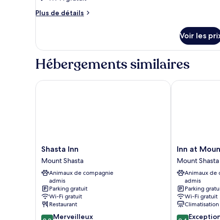
de
chambre :
Plus
Plus de détails
de
Chambre
détails
Deluxe
Voir les pri
sur
(Family)
le
type
Hébergements similaires
de
chambre
Chambre
Shasta Inn
Inn at Mount 
Deluxe
(Family)
Shasta
Inn
Shasta Inn
Inn at Moun
Inn
at
Mount Shasta
Mount Shasta
Mount
Mount
Animaux de compagnie
Animaux de
Shasta
Shasta
admis
admis
Mount
Parking gratuit
Parking gratu
Shasta
Wi-Fi gratuit
Wi-Fi gratuit
Restaurant
Climatisation
9.2
9.4
Merveilleux
Exceptio