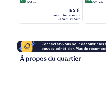
9,2
9,4
sur
sur
1 007 avis
1 002 avis
10,
10,
Le
156 €
Merveilleux,
Exceptionnel,
nouveau
1 007 avis
1 002 avis
taxes et frais compris
prix
26 août - 27 août
est
de
156 €
Connectez-vous pour découvrir les 
pouvez bénéficier. Plus de récompen
À propos du quartier