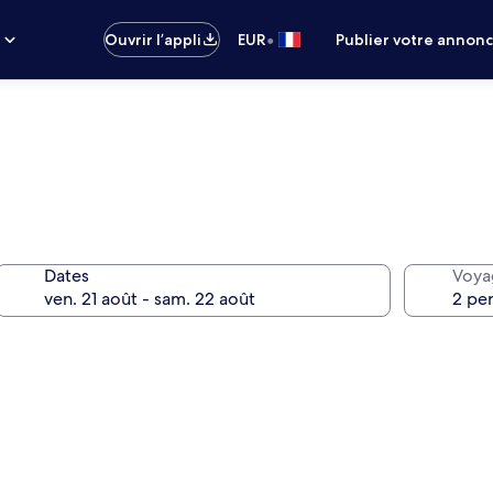
•
s
Ouvrir l’appli
EUR
Publier votre annon
Dates
Voya