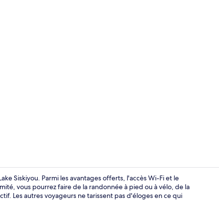
Intérieur
ke Siskiyou. Parmi les avantages offerts, l'accès Wi-Fi et le
imité, vous pourrez faire de la randonnée à pied ou à vélo, de la
tif. Les autres voyageurs ne tarissent pas d'éloges en ce qui
Salle de réu