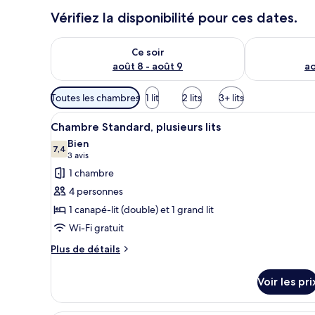
Vérifiez la disponibilité pour ces dates.
Vérifier la disponibilité pour ce soir août 8 - août 9
Vérifier la di
Ce soir
août 8 - août 9
ao
Filtres
Toutes les chambres
1 lit
2 lits
3+ lits
disponibles
Afficher
Une chambre d’hôtel avec un li
pour
2
Chambre Standard, plusieurs lits
toutes
les
Bien
les
7,4
chambres
7,4 sur 10
(3 avis)
3 avis
photos
1 chambre
pour
4 personnes
ce
1 canapé-lit (double) et 1 grand lit
type
Wi-Fi gratuit
de
chambre :
Plus
Plus de détails
de
Chambre
détails
Standard,
Voir les pri
sur
plusieurs
le
lits
type