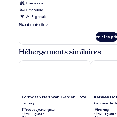
non-
pour
1 personne
fumeurs
ce
1 lit double
type
Wi-Fi gratuit
de
Plus
Plus de détails
chambre :
de
Chambre
détails
Voir les pri
sur
Simple,
le
1
type
Hébergements similaires
lit
de
double
chambre
Chambre
Formosan Naruwan Garden Hotel
Kaishen Hotel
Simple,
1
lit
double
Formosan
Kaishen
Formosan Naruwan Garden Hotel
Kaishen Hot
Naruwan
Hotel
Taitung
Centre-ville d
Garden
Centre-
Petit déjeuner gratuit
Parking
Hotel
ville
Wi-Fi gratuit
Wi-Fi gratuit
Taitung
de