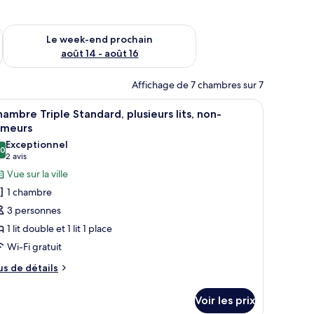
-end août 7 - août 9
Vérifier la disponibilité pour le week-end prochain août 14 - a
Le week-end prochain
août 14 - août 16
Affichage de 7 chambres sur 7
peint à motifs floraux.
n bureau avec un ordinateur, une chaise, une fenêtre donnant sur un paysage
fficher
Une chambre d’hôtel avec deux lits, une chaise
38
ambre Triple Standard, plusieurs lits, non-
outes
umeurs
s
Exceptionnel
,0
hotos
10,0 sur 10
(2 avis)
2 avis
our
Vue sur la ville
e
1 chambre
ype
3 personnes
e
1 lit double et 1 lit 1 place
hambre :
Wi-Fi gratuit
hambre
riple
us
us de détails
e
tandard,
tails
lusieurs
Voir les prix
r