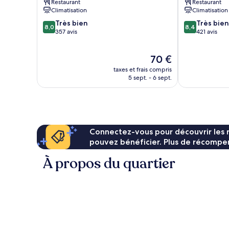
Restaurant
Restaurant
Taitung
Climatisation
Climatisation
8.0
8.4
Très bien
Très bien
8,0
8,4
sur
sur
357 avis
421 avis
10,
10,
Très
Très
Le
70 €
bien,
bien,
nouveau
357 avis
421 avis
taxes et frais compris
prix
5 sept. - 6 sept.
est
de
70 €
Connectez-vous pour découvrir les 
pouvez bénéficier. Plus de récompen
À propos du quartier