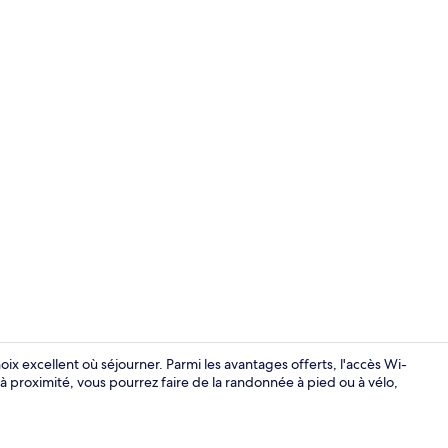
Intérieur
oix excellent où séjourner. Parmi les avantages offerts, l'accès Wi-
u'à proximité, vous pourrez faire de la randonnée à pied ou à vélo,
Suite Deluxe