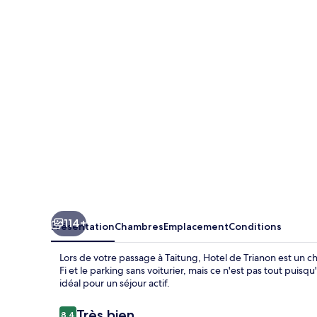
de
Trianon
114+
Présentation
Chambres
Emplacement
Conditions
Lors de votre passage à Taitung, Hotel de Trianon est un ch
Fi et le parking sans voiturier, mais ce n'est pas tout puisq
idéal pour un séjour actif.
Avis
Très bien
8,4