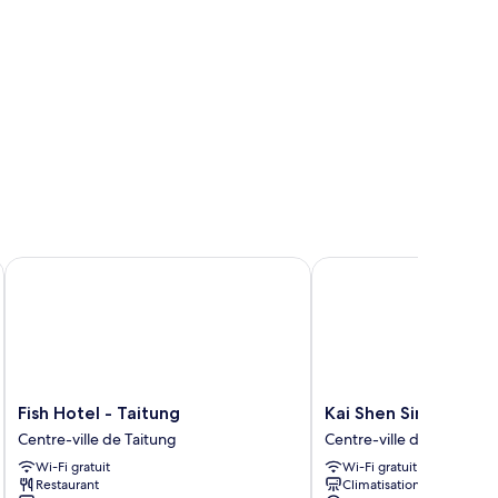
itung
Fish Hotel - Taitung
Kai Shen Sinsu Hotel
Fish
Kai
Fish Hotel - Taitung
Kai Shen Sinsu Hotel
Hotel
Shen
Centre-ville de Taitung
Centre-ville de Taitung
-
Sinsu
Wi-Fi gratuit
Wi-Fi gratuit
Taitung
Hotel
Restaurant
Climatisation
Centre-
Centre-