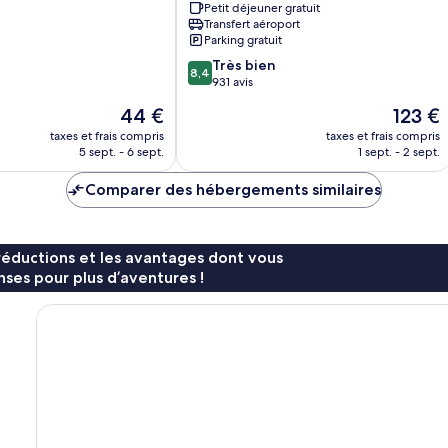
Petit déjeuner gratuit
Taitung
Transfert aéroport
Taitung
Parking gratuit
8.4
Très bien
8,4
sur
931 avis
10,
Le
Le
44 €
123 €
Très
nouveau
nouveau
bien,
taxes et frais compris
taxes et frais compris
prix
prix
5 sept. - 6 sept.
1 sept. - 2 sept.
931 avis
est
est
de
de
Comparer des hébergements similaires
44 €
123 €
réductions et les avantages dont vous
ses pour plus d’aventures !