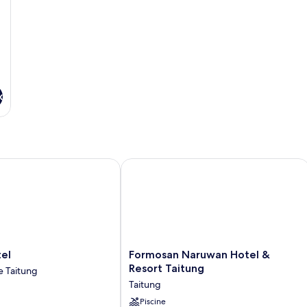
2
chambres,
non-
fumeurs,
vue
ville
x
Formosan Naruwan Hotel & Resort Ta
Formosan
el
Formosan Naruwan Hotel &
Naruwan
Resort Taitung
e Taitung
Hotel
Taitung
&
Resort
Piscine