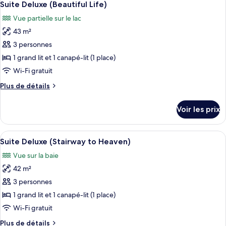
6
de
Suite Deluxe (Beautiful Life)
toutes
Paradise)
chambre
Vue partielle sur le lac
Suite
les
Deluxe,
43 m²
photos
2
pour
3 personnes
chambres
ce
(Lovers
1 grand lit et 1 canapé-lit (1 place)
Paradise)
type
Wi-Fi gratuit
de
Plus
Plus de détails
chambre :
de
Suite
détails
Voir les prix
sur
Deluxe
le
(Beautiful
type
Afficher
Une chambre d’hôtel moderne avec un g
Life)
6
de
Suite Deluxe (Stairway to Heaven)
toutes
chambre
Vue sur la baie
Suite
les
Deluxe
42 m²
photos
(Beautiful
pour
3 personnes
Life)
ce
1 grand lit et 1 canapé-lit (1 place)
type
Wi-Fi gratuit
de
Plus
Plus de détails