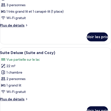
Sun
ce
Sand)
3 personnes
type
1 très grand lit et 1 canapé-lit (1 place)
de
Wi-Fi gratuit
chambre :
Plus
Plus de détails
Chambre
de
Deluxe
détails
Voir les prix
(Sea
sur
le
Side
type
Afficher
Une chambre à coucher moderne, compre
Lover)
7
de
Suite Deluxe (Suite and Cozy)
toutes
chambre
Vue partielle sur le lac
Chambre
les
Deluxe
22 m²
photos
(Sea
pour
1 chambre
Side
ce
Lover)
2 personnes
type
1 grand lit
de
Wi-Fi gratuit
chambre :
Plus
Plus de détails
Suite
de
Deluxe
détails
Voir les prix