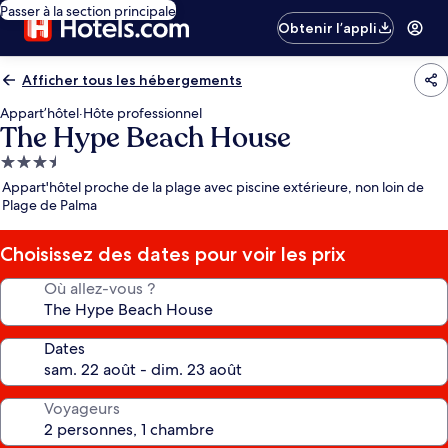
Passer à la section principale
Obtenir l’appli
Afficher tous les hébergements
Appart’hôtel
·
Hôte professionnel
The Hype Beach House
Hébergement
3.5 étoiles
Appart'hôtel proche de la plage avec piscine extérieure, non loin de
Plage de Palma
Choisissez des dates pour voir les prix
Où allez-vous ?
Dates
Voyageurs