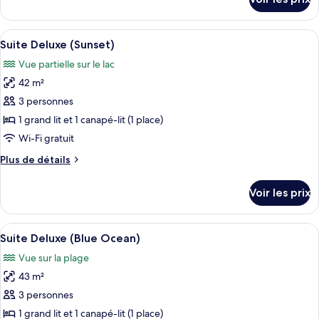
(Suite
sur
le
and
type
Afficher
Une chambre d’hôtel moderne avec un g
Cozy)
7
de
Suite Deluxe (Sunset)
toutes
chambre
Vue partielle sur le lac
Suite
les
Deluxe
42 m²
photos
(Suite
pour
3 personnes
and
ce
Cozy)
1 grand lit et 1 canapé-lit (1 place)
type
Wi-Fi gratuit
de
Plus
Plus de détails
chambre :
de
Suite
détails
Voir les prix
sur
Deluxe
le
(Sunset)
type
Afficher
Une chambre d’hôtel moderne dotée d’un
6
de
Suite Deluxe (Blue Ocean)
toutes
chambre
Vue sur la plage
Suite
les
Deluxe
43 m²
photos
(Sunset)
pour
3 personnes
ce
1 grand lit et 1 canapé-lit (1 place)