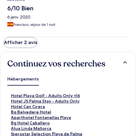
6/10 Bien
6 janv. 2020
Francisco, séjour de 1 nuit
Afficher 2 avis
Continuez vos recherches
Hébergements
L
Hotel Playa Golf - Adults Only +16
i
L
Hotel JS Palma Stay - Adults Only
e
i
L
Hotel Can Cirera
n
e
i
L
Bq Belvedere Hotel
o
n
e
i
L
Aparthotel Fontanellas Playa
u
o
n
e
i
L
Bg Hotel Caballero
v
u
o
n
e
i
L
Alua Linda Mallorca
r
v
u
o
n
e
i
L
Iberostar Selection Playa de Palma