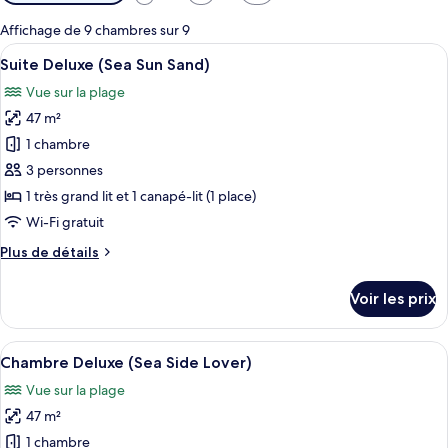
disponibles
pour
Affichage de 9 chambres sur 9
les
Afficher
Une salle de bain moderne avec un gr
7
Suite Deluxe (Sea Sun Sand)
chambres
toutes
Vue sur la plage
les
47 m²
photos
pour
1 chambre
ce
3 personnes
type
1 très grand lit et 1 canapé-lit (1 place)
de
Wi-Fi gratuit
chambre :
Plus
Plus de détails
Suite
de
Deluxe
détails
Voir les prix
(Sea
sur
le
Sun
type
Afficher
Une salle de bain moderne avec un gr
Sand)
7
de
Chambre Deluxe (Sea Side Lover)
toutes
chambre
Vue sur la plage
Suite
les
Deluxe
47 m²
photos
(Sea
pour
1 chambre