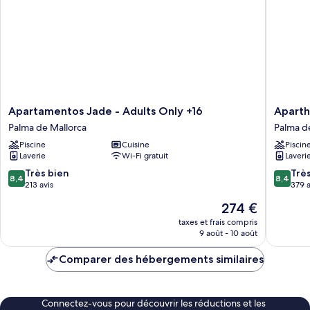
Deluxe,
2
chambres
(Heaven
on
Earth)
Apartamentos
Apartho
Apartamentos Jade - Adults Only +16
Aparth
Jade
Houm
Palma de Mallorca
Palma d
-
Plaza
Piscine
Cuisine
Piscin
Adults
Son
Laverie
Wi-Fi gratuit
Laveri
Only
Rigo
+16
Palma
8.4
8.4
Très bien
Trè
8,4
8,4
Palma
de
sur
sur
213 avis
379 a
de
Mallorca
10,
10,
Le
274 €
Mallorca
Très
Très
nouveau
bien,
bien,
taxes et frais compris
prix
9 août - 10 août
213 avis
379 avis
est
de
Comparer des hébergements similaires
274 €
Connectez-vous pour découvrir les réductions et les