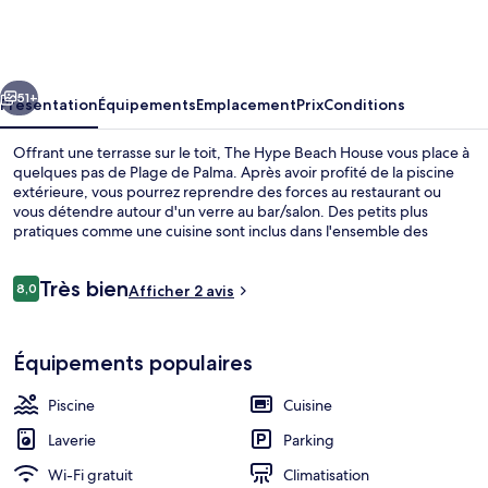
Hype
Beach
House
cédent
Suivant
51+
Présentation
Équipements
Emplacement
Prix
Conditions
Offrant une terrasse sur le toit, The Hype Beach House vous place à
quelques pas de Plage de Palma. Après avoir profité de la piscine
extérieure, vous pourrez reprendre des forces au restaurant ou
vous détendre autour d'un verre au bar/salon. Des petits plus
pratiques comme une cuisine sont inclus dans l'ensemble des
appartements et vous bénéficierez de quelques petits plus sympas
comme un balcon aménagé et une télévision LED.
Avis
Très bien
8,0
Afficher 2 avis
8,0 sur 10
voyageurs
Suite Deluxe (Blue Ocean) | Literie de 
Équipements populaires
Piscine
Cuisine
Laverie
Parking
Wi-Fi gratuit
Climatisation