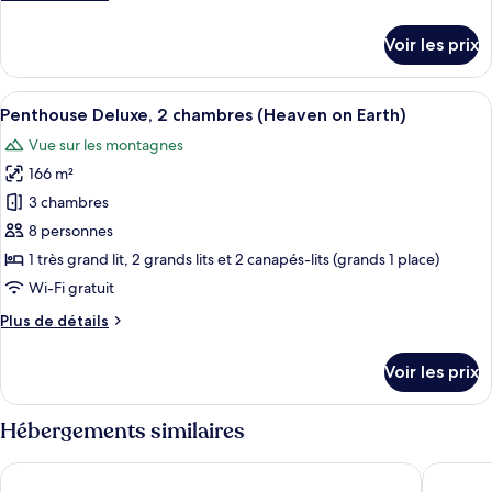
chambre :
de
Suite
détails
Voir les prix
sur
Deluxe
le
(Stairway
type
Afficher
Un salon moderne avec un grand télévis
to
7
de
Penthouse Deluxe, 2 chambres (Heaven on Earth)
toutes
Heaven)
chambre
Vue sur les montagnes
Suite
les
Deluxe
166 m²
photos
(Stairway
pour
3 chambres
to
ce
Heaven)
8 personnes
type
1 très grand lit, 2 grands lits et 2 canapés-lits (grands 1 place)
de
Wi-Fi gratuit
chambre :
Plus
Plus de détails
Penthouse
de
Deluxe,
détails
Voir les prix
2
sur
le
chambres
type
Hébergements similaires
(Heaven
de
on
chambre
Apartamentos Jade - Adults Only +16
Aparthot
Penthouse
Earth)