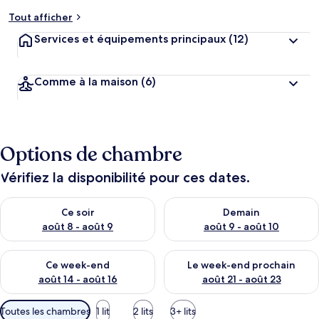
Tout afficher
Services et équipements principaux
(12)
Comme à la maison
(6)
Options de chambre
Vérifiez la disponibilité pour ces dates.
Vérifier la disponibilité pour ce soir août 8 - août 9
Vérifier la disponibilité pour 
Ce soir
Demain
août 8 - août 9
août 9 - août 10
Vérifier la disponibilité pour ce week-end août 14 - août 16
Vérifier la disponibilité pour
Ce week-end
Le week-end prochain
août 14 - août 16
août 21 - août 23
Filtres
Toutes les chambres
1 lit
2 lits
3+ lits