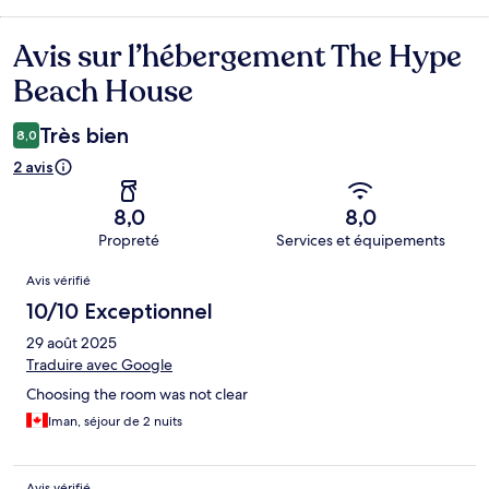
Avis sur l’hébergement The Hype
Avis
Beach House
Très bien
8,0
2 avis
8,0
8,0
Propreté
Services et équipements
Avis
Avis vérifié
10/10 Exceptionnel
29 août 2025
Traduire avec Google
Choosing the room was not clear
Iman, séjour de 2 nuits
Avis vérifié