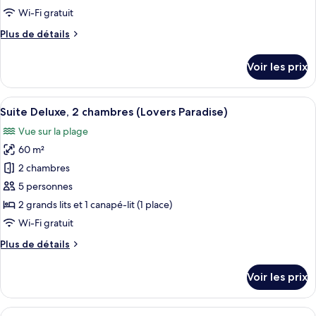
type
Wi-Fi gratuit
de
Plus
Plus de détails
chambre :
de
Suite
détails
Voir les prix
sur
Deluxe
le
(Blue
type
Afficher
Une cuisine moderne avec des armoires
Ocean)
7
de
Suite Deluxe, 2 chambres (Lovers Paradise)
toutes
chambre
Vue sur la plage
Suite
les
Deluxe
60 m²
photos
(Blue
pour
2 chambres
Ocean)
ce
5 personnes
type
2 grands lits et 1 canapé-lit (1 place)
de
Wi-Fi gratuit
chambre :
Plus
Plus de détails
Suite
de
Deluxe,
détails
Voir les prix
2
sur
le
chambres
type
Afficher
Une chambre d’hôtel moderne avec un g
(Lovers