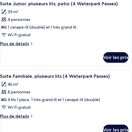
Afficher
plusieurs
8
de
Suite Junior, plusieurs lits, patio (4 Waterpark Passes)
toutes
chambre
lits,
39 m²
Suite
les
patio
Junior,
4 personnes
photos
(4
plusieurs
pour
1 canapé-lit (double) et 1 très grand lit
Waterpark
lits,
ce
patio
Wi-Fi gratuit
Passes)
(4
type
Plus
Plus de détails
Waterpark
de
de
Passes)
chambre :
détails
Voir les prix
sur
Suite
le
Junior,
type
Afficher
Un appartement de deux chambres comp
plusieurs
9
de
Suite Familiale, plusieurs lits (4 Waterpark Passes)
toutes
chambre
lits,
46 m²
Suite
les
patio
Junior,
8 personnes
photos
(4
plusieurs
pour
4 lits 1 place, 1 très grand lit et 1 canapé-lit (double)
Waterpark
lits,
ce
patio
Wi-Fi gratuit
Passes)
(4
type
Plus
Plus de détails
Waterpark
de
de
Passes)
chambre :
détails
Voir les prix
sur