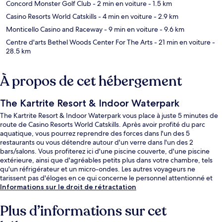
Concord Monster Golf Club
- 2 min en voiture
- 1.5 km
Casino Resorts World Catskills
- 4 min en voiture
- 2.9 km
Monticello Casino and Raceway
- 9 min en voiture
- 9.6 km
Centre d'arts Bethel Woods Center For The Arts
- 21 min en voiture
-
28.5 km
À propos de cet hébergement
The Kartrite Resort & Indoor Waterpark
The Kartrite Resort & Indoor Waterpark vous place à juste 5 minutes de
route de Casino Resorts World Catskills. Après avoir profité du parc
aquatique, vous pourrez reprendre des forces dans l'un des 5
restaurants ou vous détendre autour d'un verre dans l'un des 2
bars/salons. Vous profiterez ici d'une piscine couverte, d'une piscine
extérieure, ainsi que d'agréables petits plus dans votre chambre, tels
qu'un réfrigérateur et un micro-ondes. Les autres voyageurs ne
tarissent pas d'éloges en ce qui concerne le personnel attentionné et
les services et équipements parfaitement adaptés aux familles.
Informations sur le droit de rétractation
Plus d’informations sur cet