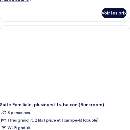
de
détails
Voir les prix
sur
le
type
de
chambre
Suite
Majestueuse,
plusieurs
lits,
balcon,
en
angle
Suite Familiale, plusieurs lits, balcon (Bunkroom)
8 personnes
1 très grand lit, 2 lits 1 place et 1 canapé-lit (double)
Wi-Fi gratuit