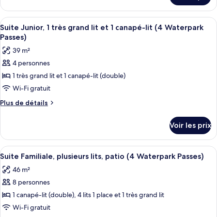
Suite
le
Familiale,
type
Afficher
Un plan d’une chambre d’hôtel comprena
plusieurs
8
de
Suite Junior, 1 très grand lit et 1 canapé-lit (4 Waterpark
toutes
chambre
lits
Passes)
Suite
les
(4
39 m²
Familiale,
photos
Waterpark
plusieurs
4 personnes
pour
Passes)
lits
1 très grand lit et 1 canapé-lit (double)
ce
(4
Waterpark
type
Wi-Fi gratuit
Passes)
de
Plus
Plus de détails
chambre :
de
détails
Suite
Voir les prix
sur
Junior,
le
1
type
Afficher
Un appartement de deux chambres comp
9
très
de
Suite Familiale, plusieurs lits, patio (4 Waterpark Passes)
toutes
chambre
grand
46 m²
Suite
les
lit
Junior,
8 personnes
photos
et
1
pour
1 canapé-lit (double), 4 lits 1 place et 1 très grand lit
très
1
ce
grand
Wi-Fi gratuit
canapé-
lit