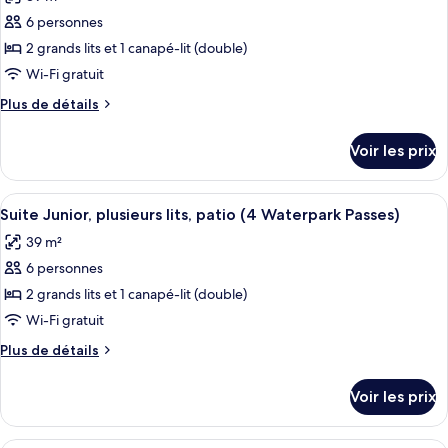
Suite,
les
Waterpark
plusieurs
6 personnes
photos
passes)
lits
pour
2 grands lits et 1 canapé-lit (double)
(4
ce
Waterpark
Wi-Fi gratuit
passes)
type
Plus
Plus de détails
de
de
chambre :
détails
Voir les prix
sur
Suite
le
Junior,
type
Afficher
Un plan d’une chambre d’hôtel comprena
plusieurs
8
de
Suite Junior, plusieurs lits, patio (4 Waterpark Passes)
toutes
chambre
lits,
39 m²
Suite
les
balcon
Junior,
6 personnes
photos
(4
plusieurs
pour
2 grands lits et 1 canapé-lit (double)
Waterpark
lits,
ce
balcon
Wi-Fi gratuit
Passes)
(4
type
Plus
Plus de détails
Waterpark
de
de
Passes)
chambre :
détails
Voir les prix
sur
Suite
le
Junior,
type
Un plan d’une chambre d’hôtel comprena