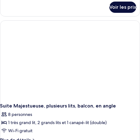
détails
Voir les prix
sur
le
type
de
chambre
Suite
Majestueuse,
plusieurs
lits,
patio,
en
angle
Suite Majestueuse, plusieurs lits, balcon, en angle
8 personnes
1 très grand lit, 2 grands lits et 1 canapé-lit (double)
Wi-Fi gratuit
Plus