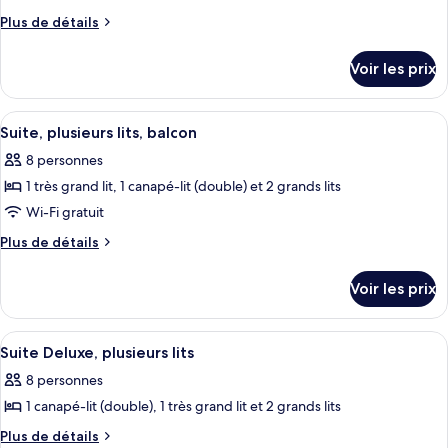
Plus
Plus de détails
de
détails
Voir les prix
sur
le
type
Afficher
Une chambre d’hôtel avec un grand lit
1
de
Suite, plusieurs lits, balcon
toutes
chambre
8 personnes
Suite
les
Familiale,
1 très grand lit, 1 canapé-lit (double) et 2 grands lits
photos
plusieurs
pour
Wi-Fi gratuit
lits,
ce
balcon
Plus
Plus de détails
(Bunkroom)
type
de
détails
de
Voir les prix
sur
chambre :
le
Suite,
type
Afficher
Un canapé en cuir bleu foncé agrémenté
4
plusieurs
de
Suite Deluxe, plusieurs lits
toutes
chambre
lits,
8 personnes
Suite,
les
balcon
plusieurs
1 canapé-lit (double), 1 très grand lit et 2 grands lits
photos
lits,
pour
Plus
Plus de détails
balcon