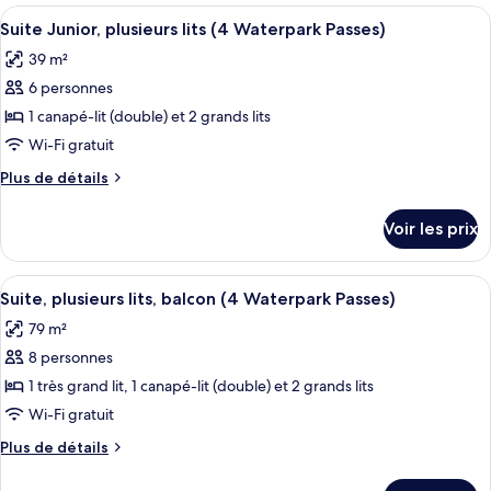
1
type
Afficher
Un plan d’une chambre d’hôtel comprena
6
très
de
Suite Junior, plusieurs lits (4 Waterpark Passes)
toutes
chambre
grand
39 m²
Suite
les
lit
Junior,
6 personnes
photos
et
1
pour
1 canapé-lit (double) et 2 grands lits
très
1
ce
grand
Wi-Fi gratuit
canapé-
lit
type
lit,
Plus
Plus de détails
et
de
de
patio
1
chambre :
détails
canapé-
(4
Voir les prix
sur
Suite
lit,
Waterpark
le
patio
Junior,
type
Passes)
(4
Afficher
Une chambre d’hôtel avec un grand lit
plusieurs
10
de
Suite, plusieurs lits, balcon (4 Waterpark Passes)
Waterpark
toutes
chambre
lits
Passes)
79 m²
Suite
les
(4
Junior,
8 personnes
photos
Waterpark
plusieurs
pour
1 très grand lit, 1 canapé-lit (double) et 2 grands lits
Passes)
lits
ce
(4
Wi-Fi gratuit
Waterpark
type
Plus
Plus de détails
Passes)
de
de
chambre :
détails