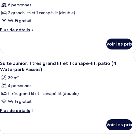
(4
plusieurs
6 personnes
photos
Waterpark
lits,
pour
2 grands lits et 1 canapé-lit (double)
Passes)
patio
ce
(4
Wi-Fi gratuit
Waterpark
type
Plus
Plus de détails
Passes)
de
de
chambre :
détails
Voir les prix
sur
Suite
le
Junior,
type
Afficher
Un plan d’une chambre d’hôtel comprena
plusieurs
7
de
Suite Junior, 1 très grand lit et 1 canapé-lit, patio (4
toutes
chambre
lits,
Waterpark Passes)
Suite
les
patio
39 m²
Junior,
photos
(4
plusieurs
4 personnes
pour
Waterpark
lits,
1 très grand lit et 1 canapé-lit (double)
ce
patio
passes)
(4
type
Wi-Fi gratuit
Waterpark
de
Plus
Plus de détails
passes)
chambre :
de
détails
Suite
Voir les prix
sur
Junior,
le