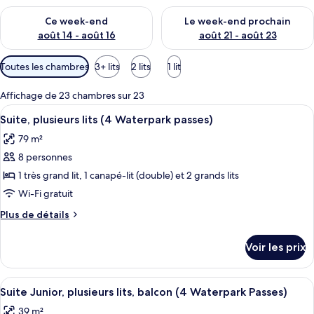
Vérifier la disponibilité pour ce week-end août 14 - août 16
Vérifier la disponibilité pour
Ce week-end
Le week-end prochain
août 14 - août 16
août 21 - août 23
Filtres
Toutes les chambres
3+ lits
2 lits
1 lit
disponibles
pour
Affichage de 23 chambres sur 23
les
Afficher
Une chambre d’hôtel avec un grand lit
12
Suite, plusieurs lits (4 Waterpark passes)
chambres
toutes
79 m²
les
8 personnes
photos
pour
1 très grand lit, 1 canapé-lit (double) et 2 grands lits
ce
Wi-Fi gratuit
type
Plus
Plus de détails
de
de
chambre :
détails
Voir les prix
sur
Suite,
le
plusieurs
type
Afficher
Un plan d’une chambre d’hôtel comprena
lits
9
de
Suite Junior, plusieurs lits, balcon (4 Waterpark Passes)
toutes
chambre
(4
39 m²