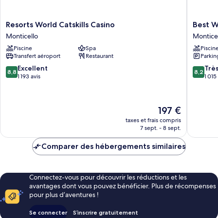
(Corner)
(Corner)
Resorts
Best
Resorts World Catskills Casino
Best W
World
Western
Monticello
Montice
Catskills
Monticel
Piscine
Spa
Piscin
Casino
Monticel
Transfert aéroport
Restaurant
Parkin
Monticello
8.8
8.2
Excellent
Trè
8,8
8,2
sur
sur
1 193 avis
1 015
10,
10,
Excellent,
Très
1 193 avis
bien,
Le
197 €
1 015 avi
nouveau
taxes et frais compris
prix
7 sept. - 8 sept.
est
de
Comparer des hébergements similaires
197 €
Connectez-vous pour découvrir les réductions et les
avantages dont vous pouvez bénéficier. Plus de récompenses
pour plus d’aventures !
Se connecter
S’inscrire gratuitement