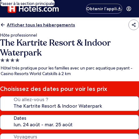
Passer à la section principale
Obtenir l’appli
Afficher tous les hébergements
Hôte professionnel
The Kartrite Resort & Indoor
Waterpark
Hébergement
4.0 étoiles
Hôtel très pratique pour les familles avec un parc aquatique payant -
Casino Resorts World Catskills à 2 km
Choisissez des dates pour voir les prix
Où allez-vous ?
Dates
Voyageurs