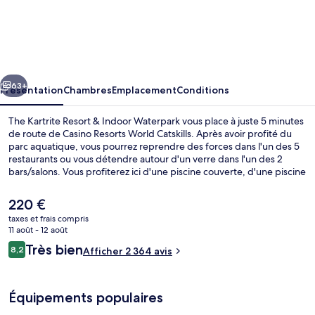
The
Kartrite
Resort
&
cédent
Suivant
Indoor
63+
Présentation
Chambres
Emplacement
Conditions
Waterpark
The Kartrite Resort & Indoor Waterpark vous place à juste 5 minutes
de route de Casino Resorts World Catskills. Après avoir profité du
parc aquatique, vous pourrez reprendre des forces dans l'un des 5
restaurants ou vous détendre autour d'un verre dans l'un des 2
bars/salons. Vous profiterez ici d'une piscine couverte, d'une piscine
extérieure, ainsi que d'agréables petits plus dans votre chambre,
tels qu'un réfrigérateur et un micro-ondes. Les autres voyageurs ne
Le
220 €
tarissent pas d'éloges en ce qui concerne le personnel attentionné
prix
taxes et frais compris
et les services et équipements parfaitement adaptés aux familles.
actuel
11 août - 12 août
Parc aquatique
est
Avis
Très bien
8,2
Afficher 2 364 avis
de
8,2 sur 10
voyageurs
220 €.
Équipements populaires