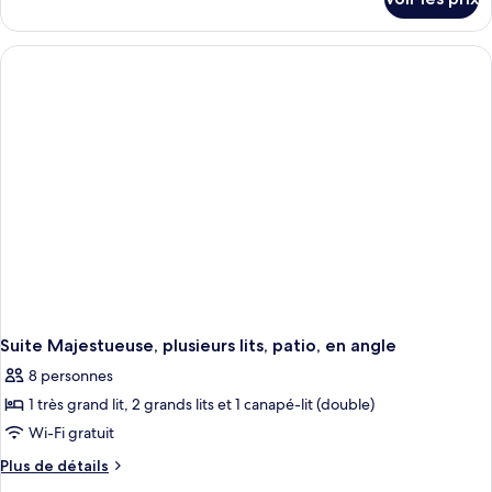
sur
chambre :
le
Suite
type
Deluxe,
de
chambre
plusieurs
Suite
lits,
Deluxe,
balcon
plusieurs
lits,
balcon
Suite Majestueuse, plusieurs lits, patio, en angle
8 personnes
1 très grand lit, 2 grands lits et 1 canapé-lit (double)
Wi-Fi gratuit
Plus
Plus de détails
de