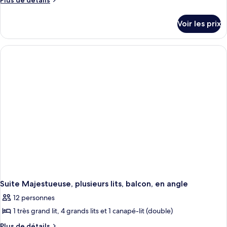
Plus de détails
de
détails
Voir les prix
sur
le
type
de
chambre
Suite
Majestueuse,
plusieurs
lits,
balcon,
en
angle
Suite Majestueuse, plusieurs lits, balcon, en angle
12 personnes
1 très grand lit, 4 grands lits et 1 canapé-lit (double)
Plus
Plus de détails