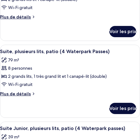
Waterpark
lits,
ce
balcon
Wi-Fi gratuit
Passes)
(4
type
Plus
Plus de détails
Waterpark
de
de
Passes)
chambre :
détails
Voir les prix
sur
Suite
le
Junior,
type
Afficher
Une chambre d’hôtel avec un grand lit
plusieurs
12
de
Suite, plusieurs lits, patio (4 Waterpark Passes)
toutes
chambre
lits
79 m²
Suite
les
(4
Junior,
8 personnes
photos
Waterpark
plusieurs
pour
2 grands lits, 1 très grand lit et 1 canapé-lit (double)
Passes)
lits
ce
(4
Wi-Fi gratuit
Waterpark
type
Plus
Plus de détails
Passes)
de
de
chambre :
détails
Voir les prix
sur
Suite,
le
plusieurs
type
Afficher
Un plan d’une chambre d’hôtel comprena
lits,
7
de
Suite Junior, plusieurs lits, patio (4 Waterpark passes)
toutes
chambre
patio
39 m²
Suite,
les