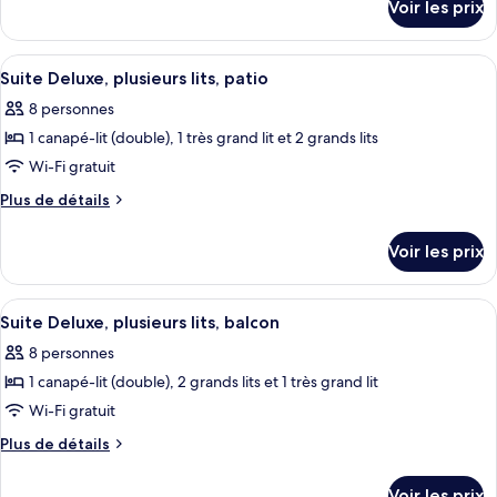
Voir les prix
sur
Suite,
le
plusieurs
type
Afficher
Un canapé bleu avec deux coussins, un
lits,
6
de
Suite Deluxe, plusieurs lits, patio
toutes
chambre
balcon
8 personnes
Suite,
les
(4
plusieurs
1 canapé-lit (double), 1 très grand lit et 2 grands lits
photos
Waterpark
lits,
pour
Wi-Fi gratuit
Passes)
balcon
ce
(4
Plus
Plus de détails
Waterpark
type
de
Passes)
détails
de
Voir les prix
sur
chambre :
le
Suite
type
Afficher
Un canapé en cuir bleu foncé agrémenté
4
Deluxe,
de
Suite Deluxe, plusieurs lits, balcon
toutes
chambre
plusieurs
8 personnes
Suite
les
lits,
Deluxe,
1 canapé-lit (double), 2 grands lits et 1 très grand lit
photos
patio
plusieurs
pour
Wi-Fi gratuit
lits,
ce
patio
Plus
Plus de détails
type
de
détails
de
Voir les prix