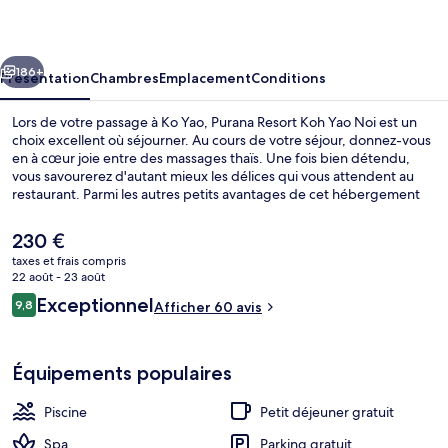
Koh
Yao
cédent
Suivant
Noi
186+
Présentation
Chambres
Emplacement
Conditions
Lors de votre passage à Ko Yao, Purana Resort Koh Yao Noi est un
choix excellent où séjourner. Au cours de votre séjour, donnez-vous
en à cœur joie entre des massages thaïs. Une fois bien détendu,
vous savourerez d'autant mieux les délices qui vous attendent au
restaurant. Parmi les autres petits avantages de cet hébergement
figurent une piscine extérieure, un bar / salon et une piscine pour
enfants.
Le
230 €
prix
taxes et frais compris
actuel
22 août - 23 août
Deluxe Pool Access | Minibar, coffres-
est
Avis
Exceptionnel
9,8
Afficher 60 avis
de
9,8 sur 10
voyageurs
230 €.
Équipements populaires
Piscine
Petit déjeuner gratuit
Spa
Parking gratuit