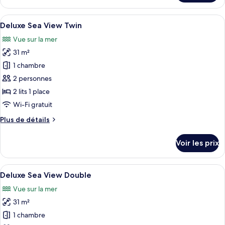
le
type
Afficher
Une chambre d’hôtel avec deux lits, un
18
de
Deluxe Sea View Twin
toutes
chambre
Vue sur la mer
Garden
les
villa
31 m²
photos
pour
1 chambre
ce
2 personnes
type
2 lits 1 place
de
Wi-Fi gratuit
chambre :
Plus
Plus de détails
Deluxe
de
Sea
détails
Voir les prix
View
sur
le
Twin
type
Afficher
Une chambre avec un grand lit, du ling
10
de
Deluxe Sea View Double
toutes
chambre
Vue sur la mer
Deluxe
les
Sea
31 m²
photos
View
pour
1 chambre
Twin