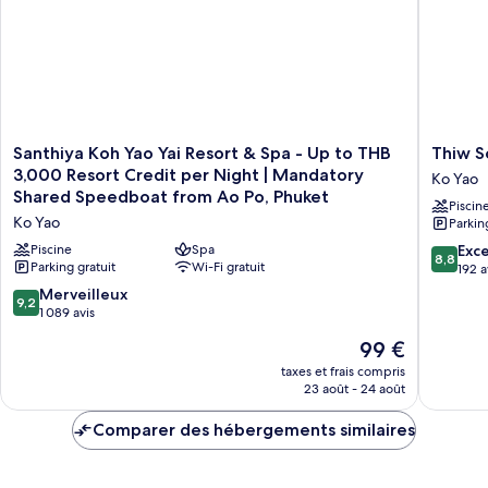
View
Twin
Santhiya
Thiw
Santhiya Koh Yao Yai Resort & Spa - Up to THB
Thiw S
Koh
Son
3,000 Resort Credit per Night | Mandatory
Ko Yao
Yao
Beach
Shared Speedboat from Ao Po, Phuket
Piscin
Yai
Resort
Ko Yao
Parkin
Resort
Ko
&
Yao
8.8
Piscine
Spa
Exce
8,8
Spa
Parking gratuit
Wi-Fi gratuit
sur
192 a
-
10,
9.2
Merveilleux
9,2
Up
Excellen
sur
1 089 avis
to
192 avis
10,
Le
THB
99 €
Merveilleux,
nouveau
3,000
1 089 avis
taxes et frais compris
prix
Resort
23 août - 24 août
est
Credit
de
per
Comparer des hébergements similaires
99 €
Night
|
Mandatory