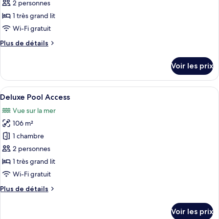
ce
2 personnes
type
1 très grand lit
de
Wi-Fi gratuit
chambre :
Plus
Plus de détails
Deluxe
de
Sea
détails
Voir les prix
View
sur
le
Double
type
Afficher
Une chambre avec un grand lit, une tab
18
de
Deluxe Pool Access
toutes
chambre
Vue sur la mer
Deluxe
les
Sea
106 m²
photos
View
pour
1 chambre
Double
ce
2 personnes
type
1 très grand lit
de
Wi-Fi gratuit
chambre :
Plus
Plus de détails
Deluxe
de
Pool
détails
Voir les prix
Access
sur