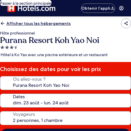
Passer à la section principale
Obtenir l’appli
Afficher tous les hébergements
Hôte professionnel
Purana Resort Koh Yao Noi
Hébergement
3.5 étoiles
Hôtel à Ko Yao avec une piscine extérieure et un restaurant
Choisissez des dates pour voir les prix
Où allez-vous ?
Dates
Voyageurs