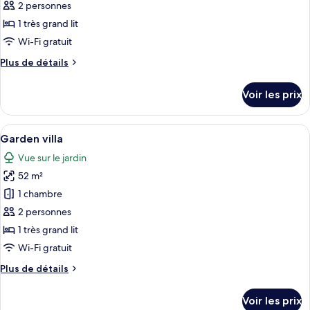
pour
2 personnes
1
ce
1 très grand lit
type
Wi-Fi gratuit
de
Plus
Plus de détails
chambre :
de
Hilltop
détails
Voir les prix
sur
Pool
le
Villa
type
Afficher
Une chambre avec une grande fenêtre, u
2
19
de
Garden villa
toutes
chambre
Vue sur le jardin
Hilltop
les
Pool
52 m²
photos
Villa
pour
1 chambre
2
ce
2 personnes
type
1 très grand lit
de
Wi-Fi gratuit
chambre :
Plus
Plus de détails
Garden
de
villa
détails
Voir les prix
sur