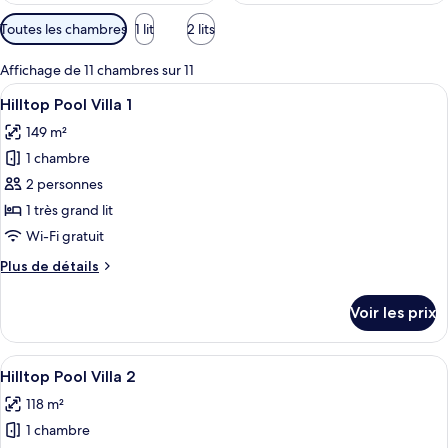
Filtres
Toutes les chambres
1 lit
2 lits
disponibles
pour
Affichage de 11 chambres sur 11
les
Afficher
Vue aérienne d’une piscine rectangula
21
Hilltop Pool Villa 1
chambres
toutes
149 m²
les
1 chambre
photos
pour
2 personnes
ce
1 très grand lit
type
Wi-Fi gratuit
de
Plus
Plus de détails
chambre :
de
Hilltop
détails
Voir les prix
sur
Pool
le
Villa
type
Afficher
Une chambre avec un grand lit, une vu
1
19
de
Hilltop Pool Villa 2
toutes
chambre
118 m²
Hilltop
les
Pool
1 chambre
photos
Villa