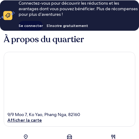
Connectez-vous pour découvrir les réductions et les
Shared
avantages dont vous pouvez bénéficier. Plus de récompenses
Speedboat
pour plus d’aventures !
from
Ao
Se connecter
S’inscrire gratuitement
Po,
Phuket
À propos du quartier
Ko
Yao
9/9 Moo 7, Ko Yao, Phang Nga, 82160
Afficher la carte
Carte