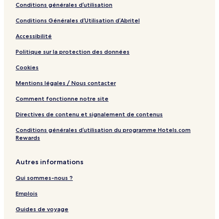
Conditions générales d’utilisation
M
P
Conditions Générales d’Utilisation d’Abritel
I
N
Accessibilité
G
R
Politique sur la protection des données
e
Cookies
s
o
Mentions légales / Nous contacter
r
t
Comment fonctionne notre site
&
S
Directives de contenu et signalement de contenus
p
Conditions générales d’utilisation du programme Hotels.com
a
Rewards
Y
A
M
Autres informations
A
N
Qui sommes-nous ?
A
K
Emplois
A
Guides de voyage
K