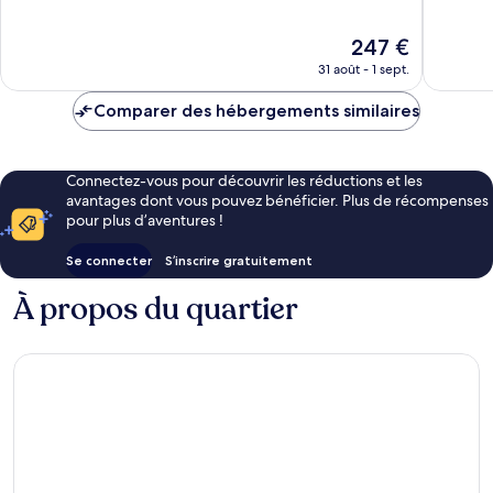
10,
10,
Excellent,
Excellen
Le
247 €
207 avis
991 avis
nouveau
31 août - 1 sept.
prix
est
Comparer des hébergements similaires
de
247 €
Connectez-vous pour découvrir les réductions et les
avantages dont vous pouvez bénéficier. Plus de récompenses
pour plus d’aventures !
Se connecter
S’inscrire gratuitement
À propos du quartier