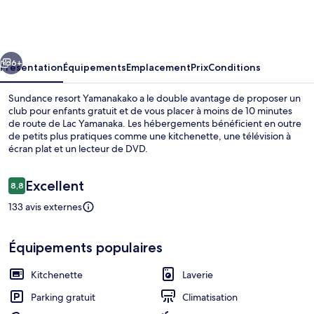
resort
Yamanakako
cédent
Suivant
6+
Présentation
Équipements
Emplacement
Prix
Conditions
Sundance resort Yamanakako a le double avantage de proposer un
club pour enfants gratuit et de vous placer à moins de 10 minutes
de route de Lac Yamanaka. Les hébergements bénéficient en outre
de petits plus pratiques comme une kitchenette, une télévision à
écran plat et un lecteur de DVD.
Avis
Excellent
8,8
8,8 sur 10
voyageurs
133 avis externes
Enceinte de l’hébergement
Équipements populaires
Kitchenette
Laverie
Parking gratuit
Climatisation