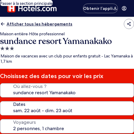
Passer à la section principale
Obtenir l’appli
Afficher tous les hébergements
Maison entière
·
Hôte professionnel
sundance resort Yamanakako
Hébergement
3.0 étoiles
Maison de vacances avec un club pour enfants gratuit - Lac Yamanaka à
1,7 km
Choisissez des dates pour voir les prix
Où allez-vous ?
Dates
Voyageurs