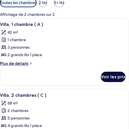
Filtres
Toutes les chambres
2 lits
3+ lits
disponibles
pour
Affichage de 2 chambres sur 2
les
Afficher
Un espace de vie moderne et ouvert, c
3
Villa, 1 chambre ( A )
chambres
toutes
42 m²
les
1 chambre
photos
pour
3 personnes
ce
2 grands lits 1 place
type
Plus
Plus de détails
de
de
chambre :
détails
Voir les prix
sur
Villa,
le
1
type
Afficher
Un lit double avec une tête de lit en 
chambre
3
de
Villa, 2 chambres ( C )
toutes
chambre
(
68 m²
Villa,
les
A
1
2 chambres
photos
)
chambre
pour
5 personnes
(
ce
A
4 grands lits 1 place