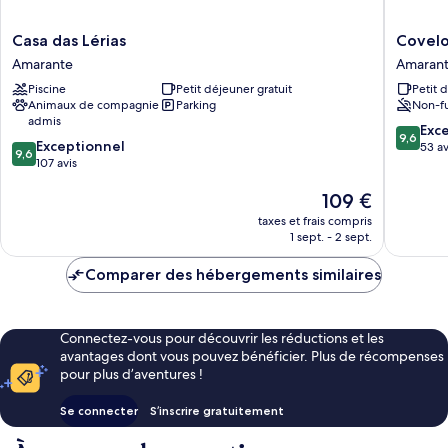
Casa
Covelo
Casa das Lérias
Covelo
das
-
Amarante
Amaran
Lérias
The
Piscine
Petit déjeuner gratuit
Petit 
Amarante
Original
Animaux de compagnie
Parking
Non-f
Rooms
admis
and
9.6
Exc
9,6
9.6
Exceptionnel
Suites
sur
53 av
9,6
sur
107 avis
Amaran
10,
10,
Exceptio
Le
109 €
Exceptionnel,
53 avis
nouveau
107 avis
taxes et frais compris
prix
1 sept. - 2 sept.
est
de
Comparer des hébergements similaires
109 €
Connectez-vous pour découvrir les réductions et les
avantages dont vous pouvez bénéficier. Plus de récompenses
pour plus d’aventures !
Se connecter
S’inscrire gratuitement