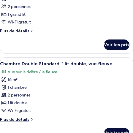
1
ce
lit
2 personnes
double,
type
1 grand lit
baignoire,
de
Wi-Fi gratuit
vue
chambre :
fleuve
Plus
Plus de détails
Chambre
de
Double
détails
Voir les prix
Classique,
sur
le
vue
type
Afficher
Un lit bien fait, avec une tête de lit ma
fleuve
5
de
Chambre Double Standard, 1 lit double, vue fleuve
toutes
chambre
Vue sur la rivière / le fleuve
Chambre
les
Double
16 m²
photos
Classique,
pour
1 chambre
vue
ce
fleuve
2 personnes
type
1 lit double
de
Wi-Fi gratuit
chambre :
Plus
Plus de détails
Chambre
de
Double
détails