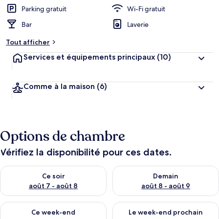
r
Parking gratuit
Wi-Fi gratuit
g
Bar
Laverie
e
m
Tout afficher
e
n
Services et équipements principaux
(10)
t
s
Comme à la maison
(6)
l
e
s
m
Options de chambre
i
e
u
Vérifiez la disponibilité pour ces dates.
x
Vérifier la disponibilité pour ce soir août 7 - août 8
Vérifier la disponibilité pour 
n
Ce soir
Demain
o
août 7 - août 8
août 8 - août 9
t
é
Vérifier la disponibilité pour ce week-end août 7 - août 9
Vérifier la disponibilité pour 
s
Ce week-end
Le week-end prochain