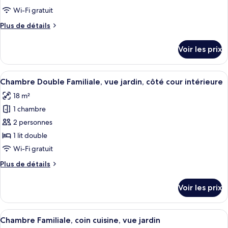
type
Wi-Fi gratuit
de
Plus
Plus de détails
chambre :
de
Suite
détails
Voir les prix
sur
Studio
le
Familiale,
type
Afficher
Une pièce aux murs lambrissés, avec un
1
10
de
Chambre Double Familiale, vue jardin, côté cour intérieure
toutes
lit
chambre
18 m²
Suite
les
double
Studio
1 chambre
photos
Familiale,
pour
2 personnes
1
ce
lit
1 lit double
double
type
Wi-Fi gratuit
de
Plus
Plus de détails
chambre :
de
Chambre
détails
Voir les prix
sur
Double
le
Familiale,
type
Afficher
Une chambre avec un lit superposé, un
vue
11
de
Chambre Familiale, coin cuisine, vue jardin
toutes
chambre