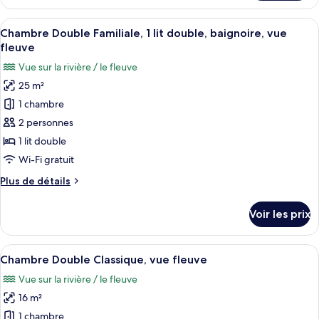
le
vue
type
Afficher
Une chambre d’hôtel avec un grand lit
cour
4
de
Chambre Double Familiale, 1 lit double, baignoire, vue
toutes
intérieure
chambre
fleuve
Chambre
les
Vue sur la rivière / le fleuve
Double,
photos
vue
25 m²
pour
cour
1 chambre
ce
intérieure
type
2 personnes
de
1 lit double
chambre :
Wi-Fi gratuit
Chambre
Plus
Plus de détails
Double
de
Familiale,
détails
Voir les prix
sur
1
le
lit
type
Afficher
Un lit bien fait, avec un oreiller et u
double,
3
de
Chambre Double Classique, vue fleuve
toutes
baignoire,
chambre
Vue sur la rivière / le fleuve
Chambre
les
vue
Double
16 m²
photos
fleuve
Familiale,
pour
1 chambre