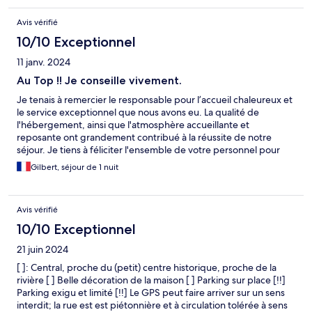
Avis vérifié
10/10 Exceptionnel
11 janv. 2024
Au Top !! Je conseille vivement.
Je tenais à remercier le responsable pour l’accueil chaleureux et
le service exceptionnel que nous avons eu. La qualité de
l'hébergement, ainsi que l'atmosphère accueillante et
reposante ont grandement contribué à la réussite de notre
séjour. Je tiens à féliciter l'ensemble de votre personnel pour
son professionnalisme et sa gentillesse. Leur engagement
Gilbert, séjour de 1 nuit
envers le bien-être des clients est indéniable et mérite d'être
souligné. Encore une fois, un grand merci pour votre qualité
d’accueil. Cordialement,
Avis vérifié
10/10 Exceptionnel
21 juin 2024
[ ]: Central, proche du (petit) centre historique, proche de la
rivière [ ] Belle décoration de la maison [ ] Parking sur place [!!]
Parking exigu et limité [!!] Le GPS peut faire arriver sur un sens
interdit; la rue est est piétonnière et à circulation tolérée à sens