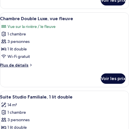
Voir les prix
Standard,
sur
le
1
type
Afficher
Un lit bien fait, avec une couverture ve
lit
4
de
Chambre Double Luxe, vue fleuve
toutes
double,
chambre
Vue sur la rivière / le fleuve
Chambre
les
vue
Double
1 chambre
photos
fleuve
Standard,
pour
3 personnes
1
ce
lit
1 lit double
double,
type
Wi-Fi gratuit
vue
de
fleuve
Plus
Plus de détails
chambre :
de
Chambre
détails
Voir les prix
sur
Double
le
Luxe,
type
Afficher
Suite Studio Familiale, 1 lit double | Co
vue
18
de
Suite Studio Familiale, 1 lit double
toutes
fleuve
chambre
14 m²
Chambre
les
Double
1 chambre
photos
Luxe,
pour
3 personnes
vue
ce
fleuve
1 lit double