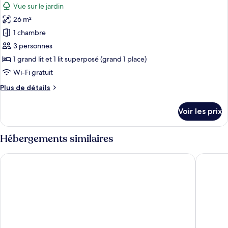
jardin,
Vue sur le jardin
Chambre
les
côté
Double
26 m²
photos
cour
Familiale,
pour
1 chambre
intérieure
vue
ce
jardin,
3 personnes
côté
type
1 grand lit et 1 lit superposé (grand 1 place)
cour
de
Wi-Fi gratuit
intérieure
chambre :
Plus
Plus de détails
Chambre
de
Familiale,
détails
Voir les prix
coin
sur
le
cuisine,
type
Hébergements similaires
vue
de
jardin
chambre
Casa das Lérias
Covelo -
Chambre
Familiale,
coin
cuisine,
vue
jardin