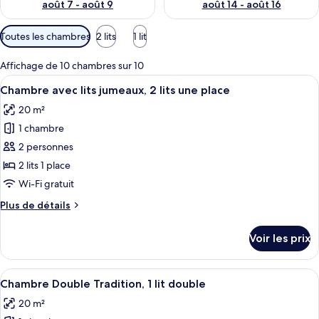
août 7 - août 9
août 14 - août 16
p
a
Filtres
Toutes les chambres
2 lits
1 lit
r
disponibles
pour
l
Affichage de 10 chambres sur 10
les
e
Afficher
Une chambre d’hôtel avec deux lits, un
3
Chambre avec lits jumeaux, 2 lits une place
chambres
s
toutes
20 m²
les
v
1 chambre
o
photos
y
pour
2 personnes
a
ce
2 lits 1 place
g
type
e
Wi-Fi gratuit
u
de
Plus
Plus de détails
r
chambre :
de
s
Chambre
détails
Voir les prix
sur
avec
le
lits
type
Afficher
Un lit bien fait, recouvert d’un plaid
jumeaux,
4
de
Chambre Double Tradition, 1 lit double
toutes
2
chambre
20 m²
Chambre
les
lits