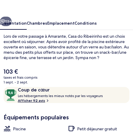
Ribeirinho
cédent
Suivant
113+
Présentation
Chambres
Emplacement
Conditions
Lors de votre passage à Amarante, Casa do Ribeirinho est un choix
excellent où séjourner. Après avoir profité de la piscine extérieure
ouverte en saison, vous détendre autour d'un verre au bar/salon. Au
menu des petits plus offerts sur place, on trouve un snack-bar/une
épicerie fine, une terrasse et un jardin. Sympa non ?
Le
103 €
prix
taxes et frais compris
actuel
1 sept. - 2 sept.
Piscine extérieure (ouverte en saison)
est
Avis
9,6
Coup de cœur
de
voyageurs
L
sur
Les hébergements les mieux notés par les voyageurs
103 €.
e
Afficher 92 avis
10,
s
Coup
de
Équipements populaires
h
cœur
é
b
Piscine
Petit déjeuner gratuit
e