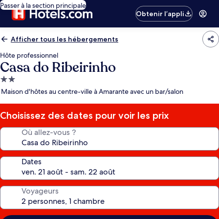
Passer à la section principale
Obtenir l’appli
Afficher tous les hébergements
Hôte professionnel
Casa do Ribeirinho
Hébergement
2.0 étoiles
Maison d'hôtes au centre-ville à Amarante avec un bar/salon
Choisissez des dates pour voir les prix
Où allez-vous ?
Dates
Voyageurs