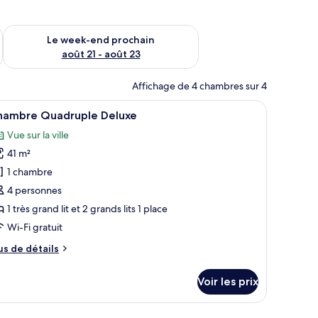
-end août 14 - août 16
Vérifier la disponibilité pour le week-end prochain août 21 - 
Le week-end prochain
août 21 - août 23
Affichage de 4 chambres sur 4
ec des stores.
ment rouges, un four à micro-ondes, une bouilloire et une fenêtre avec des 
fficher
Une cuisine avec des meubles de rangement ro
14
hambre Quadruple Deluxe
outes
Vue sur la ville
s
41 m²
hotos
our
1 chambre
e
4 personnes
ype
1 très grand lit et 2 grands lits 1 place
e
Wi-Fi gratuit
hambre :
us
us de détails
hambre
e
uadruple
tails
Voir les prix
eluxe
r
pe
ec des stores.