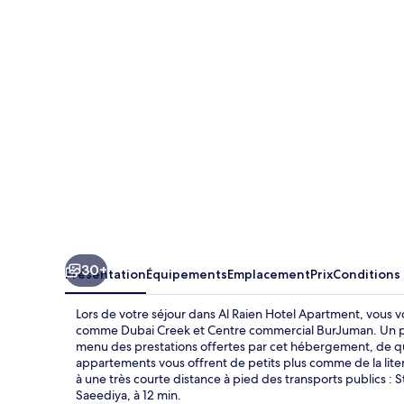
Hotel
Apartment
30+
Présentation
Équipements
Emplacement
Prix
Conditions
Lors de votre séjour dans Al Raien Hotel Apartment, vous vo
comme Dubai Creek et Centre commercial BurJuman. Un par
menu des prestations offertes par cet hébergement, de quo
appartements vous offrent de petits plus comme de la lite
à une très courte distance à pied des transports publics : 
Saeediya, à 12 min.