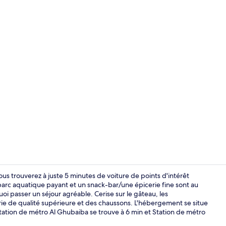
Chambre Quad
us trouverez à juste 5 minutes de voiture de points d'intérêt
c aquatique payant et un snack-bar/une épicerie fine sont au
i passer un séjour agréable. Cerise sur le gâteau, les
Literie de qu
rie de qualité supérieure et des chaussons. L'hébergement se situe
Station de métro Al Ghubaiba se trouve à 6 min et Station de métro