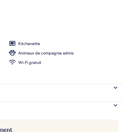
e Deluxe | Literie de qualité supérieure, minibar, coffres-forts dans les cham
Kitchenette
Animaux de compagnie admis
Wi-Fi gratuit
ement