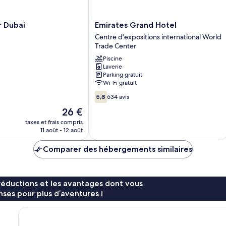
Emirates
r Dubai
Emirates Grand Hotel
Grand
Centre d'expositions international World
Hotel
Trade Center
Centre
Piscine
d'expositions
Laverie
international
Parking gratuit
World
Wi-Fi gratuit
Trade
5.8
Center
5,8
634 avis
sur
Le
26 €
10,
nouveau
634 avis
taxes et frais compris
prix
11 août - 12 août
est
de
Comparer des hébergements similaires
26 €
réductions et les avantages dont vous
ses pour plus d’aventures !