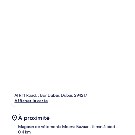
Al Riff Road, , Bur Dubai, Dubai, 294217
Afficher la carte
À proximité
Magasin de vêtements Meena Bazaar
- 5 min à pied
-
0.4 km