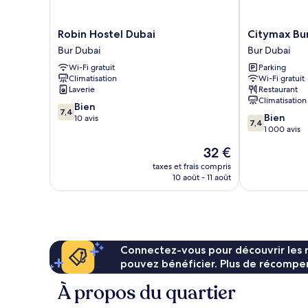
non-
fumeurs,
vue
Robin
Citymax
Robin Hostel Dubai
Citymax Bu
ville
Hostel
Bur
Bur Dubai
Bur Dubai
Dubai
Dubai
Wi-Fi gratuit
Parking
Bur
Bur
Climatisation
Wi-Fi gratuit
Dubai
Dubai
Laverie
Restaurant
Climatisation
7.4
Bien
7,4
7.4
Bien
sur
10 avis
7,4
sur
1 000 avis
10,
10,
Bien,
Le
32 €
Bien,
10 avis
nouveau
1 000 avis
taxes et frais compris
prix
10 août - 11 août
est
de
32 €
Connectez-vous pour découvrir les 
pouvez bénéficier. Plus de récompen
À propos du quartier