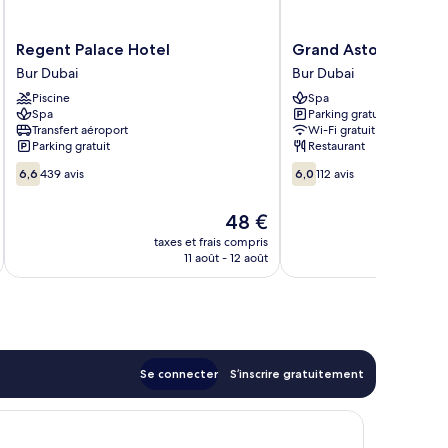
Regent
Grand
Regent Palace Hotel
Grand Astoria Hotel
Palace
Astoria
Bur Dubai
Bur Dubai
Hotel
Hotel
Piscine
Spa
Bur
Bur
Spa
Parking gratuit
Dubai
Dubai
Transfert aéroport
Wi-Fi gratuit
Parking gratuit
Restaurant
6.6
6.0
6,6
439 avis
6,0
112 avis
sur
sur
10,
10,
Le
48 €
439 avis
112 avis
nouveau
taxes et frais compris
tax
prix
11 août - 12 août
est
de
48 €
Se connecter
S’inscrire gratuitement