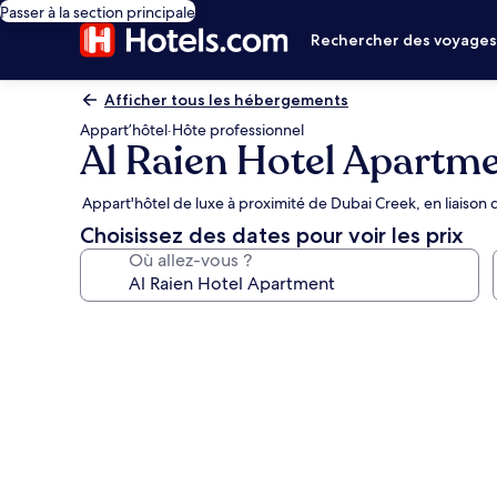
Passer à la section principale
Rechercher des voyage
Afficher tous les hébergements
Appart’hôtel
·
Hôte professionnel
Al Raien Hotel Apartm
Appart'hôtel de luxe à proximité de Dubai Creek, en liaison
Choisissez des dates pour voir les prix
Où allez-vous ?
Galerie
photos
de
l’hébergement
Al
Raien