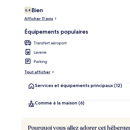
Avis
Bien
6,4
6,4 sur 10
voyageurs
Afficher 11 avis
Chambre Tripl
Équipements populaires
Transfert aéroport
Laverie
Parking
Tout afficher
Services et équipements principaux
(12)
Comme à la maison
(6)
Pourquoi vous allez adorer cet héberg