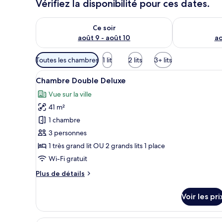
Vérifiez la disponibilité pour ces dates.
Vérifier la disponibilité pour ce soir août 9 - août 10
Vérifier la di
Ce soir
août 9 - août 10
ao
Filtres
Toutes les chambres
1 lit
2 lits
3+ lits
disponibles
Afficher
Une cuisine avec des meubles d
pour
15
Chambre Double Deluxe
toutes
les
Vue sur la ville
les
chambres
41 m²
photos
pour
1 chambre
ce
3 personnes
type
1 très grand lit OU 2 grands lits 1 place
de
Wi-Fi gratuit
chambre :
Plus
Plus de détails
Chambre
de
Double
détails
Voir les pri
Deluxe
sur
le
type
Une cuisine avec des meubles d