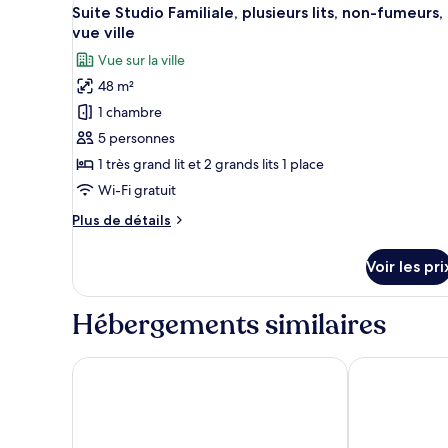
Afficher
1
de
Suite Studio Familiale, plusieurs lits, non-fumeurs,
toutes
chambre
vue ville
Chambre
les
Vue sur la ville
Double
photos
Deluxe
48 m²
pour
1 chambre
ce
type
5 personnes
de
1 très grand lit et 2 grands lits 1 place
chambre :
Wi-Fi gratuit
Suite
Plus
Plus de détails
Studio
de
Familiale,
détails
Voir les pri
sur
plusieurs
le
lits,
type
Hébergements similaires
non-
de
fumeurs,
chambre
Suite
Robin Hostel Dubai
Citymax Bur 
vue
Studio
ville
Familiale,
plusieurs
lits,