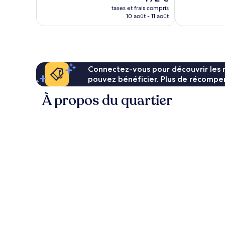
nouveau
taxes et frais compris
prix
10 août - 11 août
est
de
192 €
Connectez-vous pour découvrir les 
pouvez bénéficier. Plus de récompen
À propos du quartier