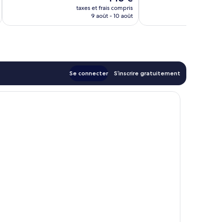
nouveau
taxes et frais compris
tax
prix
9 août - 10 août
est
de
143 €
Se connecter
S’inscrire gratuitement