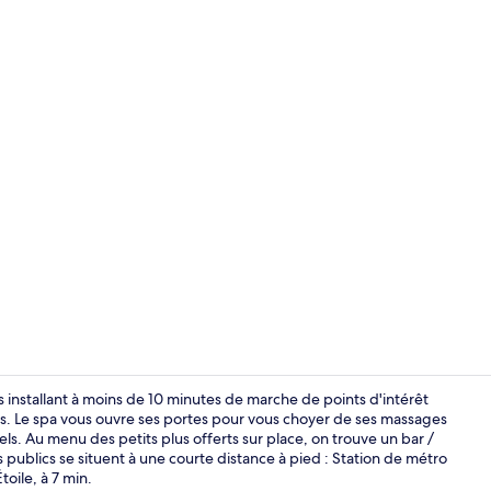
Petit déjeune
 installant à moins de 10 minutes de marche de points d'intérêt
Le spa vous ouvre ses portes pour vous choyer de ses massages
els. Au menu des petits plus offerts sur place, on trouve un bar /
Chambre Cosy
publics se situent à une courte distance à pied : Station de métro
toile, à 7 min.