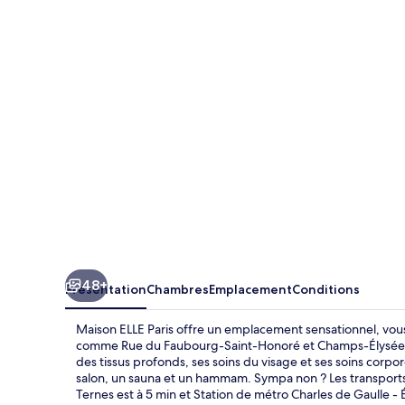
ELLE
Paris
48+
Présentation
Chambres
Emplacement
Conditions
Maison ELLE Paris offre un emplacement sensationnel, vous
comme Rue du Faubourg-Saint-Honoré et Champs-Élysées. 
des tissus profonds, ses soins du visage et ses soins corpor
salon, un sauna et un hammam. Sympa non ? Les transports 
Ternes est à 5 min et Station de métro Charles de Gaulle - É