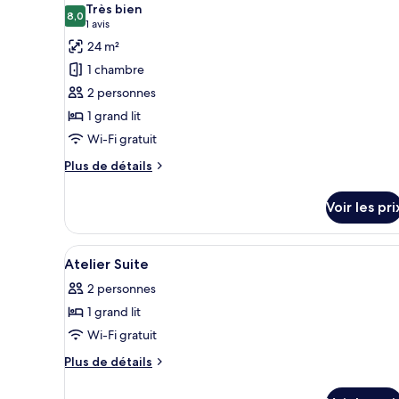
chambre
Très bien
Chambre
les
8,0
8,0 sur 10
(1 avis)
1 avis
Cosy
photos
24 m²
pour
1 chambre
ce
2 personnes
type
1 grand lit
de
Wi-Fi gratuit
chambre :
Suite,
Plus
Plus de détails
terrasse
de
détails
Voir les pri
sur
le
type
Afficher
Literie de qualité supérieure, 
5
de
Atelier Suite
toutes
chambre
2 personnes
Suite,
les
terrasse
1 grand lit
photos
pour
Wi-Fi gratuit
ce
Plus
Plus de détails
type
de
détails
de