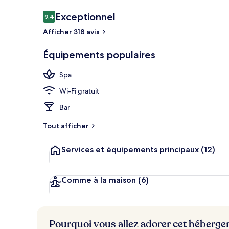
Avis
Exceptionnel
9,4
9,4 sur 10
voyageurs
Afficher 318 avis
Façade de l’
Équipements populaires
Spa
Wi-Fi gratuit
Bar
Tout afficher
Services et équipements principaux
(12)
Comme à la maison
(6)
Pourquoi vous allez adorer cet héberg