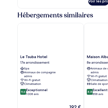
Voir les pri
sur
chambre :
le
Atelier
type
Hébergements similaires
Suite
de
chambre
Atelier
Le Tsuba Hotel
Maison Albar
Suite
Le
Maison
Le Tsuba Hotel
Maison Alb
Tsuba
Albar
17e arrondissement
8e arrondiss
Hotel
-
Spa
Animaux de
17e
Le
Animaux de compagnie
admis
arrondissement
Diamond
admis
Wi-Fi gratuit
8e
Wi-Fi gratuit
Climatisation
arrondisseme
Climatisation
Salle de spor
9.6
8.8
Exceptionnel
Excellent
9,6
8,8
sur
sur
1 008 avis
858 avis
10,
10,
Exceptionnel,
Excellent,
Le
192 €
1 008 avis
858 avis