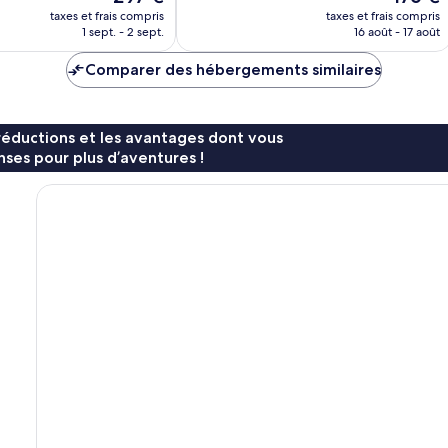
nouveau
nouveau
taxes et frais compris
taxes et frais compris
prix
prix
1 sept. - 2 sept.
16 août - 17 août
est
est
de
de
Comparer des hébergements similaires
297 €
176 €
réductions et les avantages dont vous
ses pour plus d’aventures !